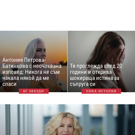
Антония Петрова-
Батинкова с неочаквана
Тя проглежда след 20
изповед: Никога не съм
години и открива
чакала някой да ме
шокираща истина за
спаси
съпруга си
БГ ЗВЕЗДИ
EDNA ИСТОРИЯ