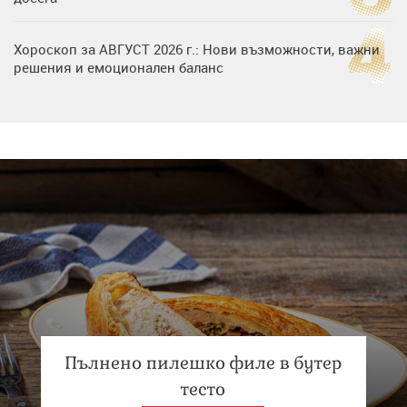
Хороскоп за АВГУСТ 2026 г.: Нови възможности, важни
решения и емоционален баланс
Дъщерята на Гала - Мари отплава с любимия и двете
си деца на семейна морска приказка
Звездна ваканция в Майорка: Дженифър Анистън,
Кортни Кокс и Джим Къртис заедно на яхта
Пълнено пилешко филе в бутер
тесто