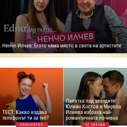
Ненчо Илчев: Егото няма място в света на артистите
Палатка под звездите!
Юлиан Костов и Мирела
ТЕСТ: Какво издава
Илиева избраха най-
телефонът ти за теб?
романтичната почивка
ЛЮБОПИТНО
БГ ЗВЕЗДИ