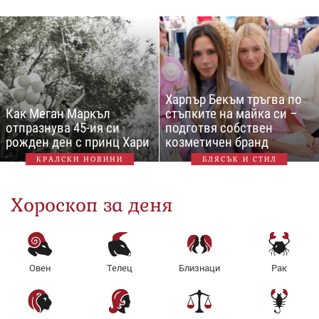
Харпър Бекъм тръгва по
Как Меган Маркъл
стъпките на майка си –
отпразнува 45-ия си
подготвя собствен
рожден ден с принц Хари
козметичен бранд
КРАЛСКИ НОВИНИ
БЛЯСЪК И СТИЛ
Хороскоп за деня
Овен
Телец
Близнаци
Рак