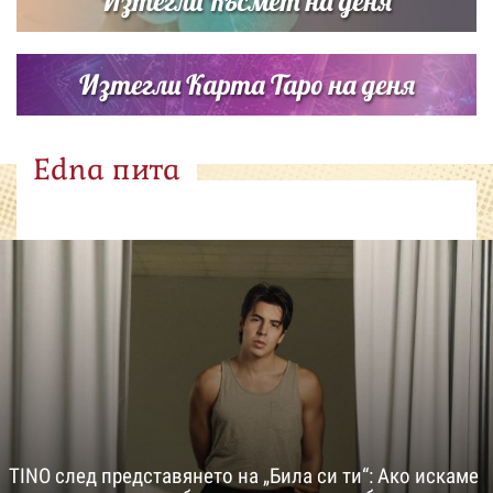
Изтегли Късмет на деня
Изтегли Карта Таро на деня
Edna пита
TINO след представянето на „Била си ти“: Ако искаме