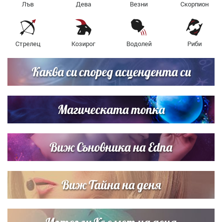
Лъв
Дева
Везни
Скорпион
Стрелец
Козирог
Водолей
Риби
Каква си според асцендента си
Магическата топка
Виж Съновника на Edna
Виж Тайна на деня