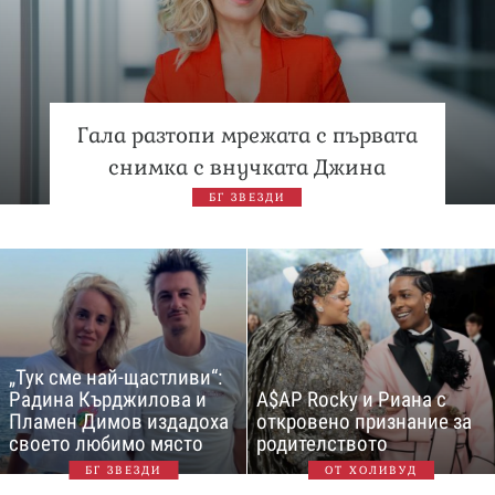
Гала разтопи мрежата с първата
снимка с внучката Джина
БГ ЗВЕЗДИ
„Тук сме най-щастливи“:
Радина Кърджилова и
A$AP Rocky и Риана с
Пламен Димов издадоха
откровено признание за
своето любимо място
родителството
БГ ЗВЕЗДИ
ОТ ХОЛИВУД