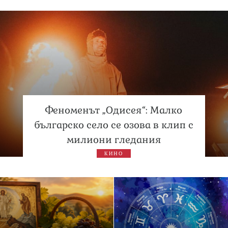
Феноменът „Одисея“: Малко
българско село се озова в клип с
милиони гледания
КИНО