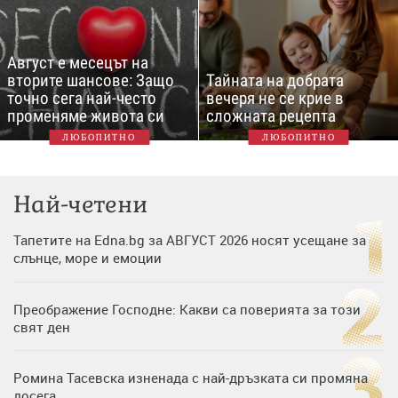
Август е месецът на
вторите шансове: Защо
Тайната на добрата
точно сега най-често
вечеря не се крие в
променяме живота си
сложната рецепта
ЛЮБОПИТНО
ЛЮБОПИТНО
Най-четени
Тапетите на Edna.bg за АВГУСТ 2026 носят усещане за
слънце, море и емоции
Преображение Господне: Какви са поверията за този
свят ден
Ромина Тасевска изненада с най-дръзката си промяна
досега