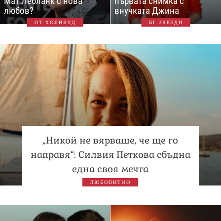
Мат Лебланк с нова
първата снимка с
любов?
внучката Джина
ОТ ХОЛИВУД
БГ ЗВЕЗДИ
„Никой не вярваше, че ще го
направя“: Силвия Петкова сбъдна
една своя мечта
ЛЮБОПИТНО