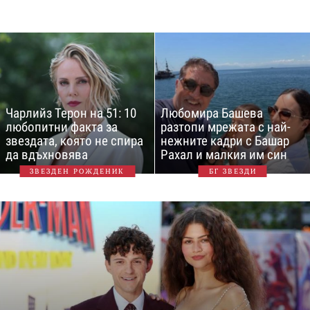
Чарлийз Терон на 51: 10
Любомира Башева
любопитни факта за
разтопи мрежата с най-
звездата, която не спира
нежните кадри с Башар
да вдъхновява
Рахал и малкия им син
ЗВЕЗДЕН РОЖДЕНИК
БГ ЗВЕЗДИ