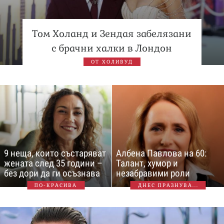
Том Холанд и Зендая забелязани
с брачни халки в Лондон
ОТ ХОЛИВУД
9 неща, които състаряват
Албена Павлова на 60:
жената след 35 години –
Талант, хумор и
без дори да ги осъзнава
незабравими роли
ПО-КРАСИВА
ДНЕС ПРАЗНУВА...