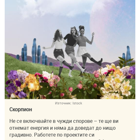
Източник:
Istock
Скорпион
Не се включвайте в чужди спорове – те ще ви
отнемат енергия и няма да доведат до нищо
градивно. Работете по проектите си