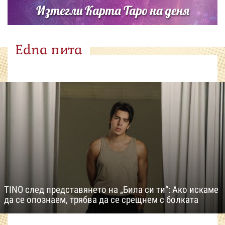
Изтегли Карта Таро на деня
Edna пита
TINO след представянето на „Била си ти“: Ако искаме
да се опознаем, трябва да се срещнем с болката