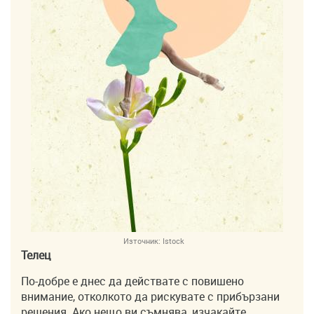
Източник:
Istock
Телец
По-добре е днес да действате с повишено
внимание, отколкото да рискувате с прибързани
решения. Ако нещо ви съмнява, изчакайте.