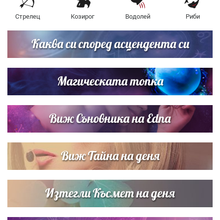
Стрелец
Козирог
Водолей
Риби
Каква си според асцендента си
Магическата топка
Виж Съновника на Edna
Виж Тайна на деня
Изтегли Късмет на деня