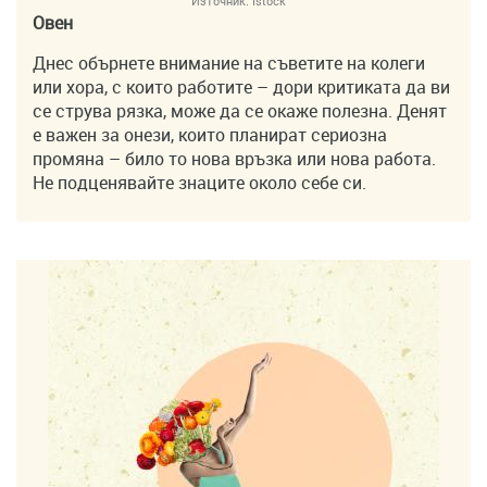
Източник:
Istock
Овен
Днес обърнете внимание на съветите на колеги
или хора, с които работите – дори критиката да ви
се струва рязка, може да се окаже полезна. Денят
е важен за онези, които планират сериозна
промяна – било то нова връзка или нова работа.
Не подценявайте знаците около себе си.