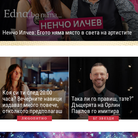
Ненчо Илчев: Егото няма място в света на артистите
Коя си ти след 20:00
часа? Вечерните навици
Така ли го правиш, тате?“
издават много повече,
Дъщерята на Орлин
отколкото предполагаш
Павлов го имитира
ЛЮБОПИТНО
БГ ЗВЕЗДИ