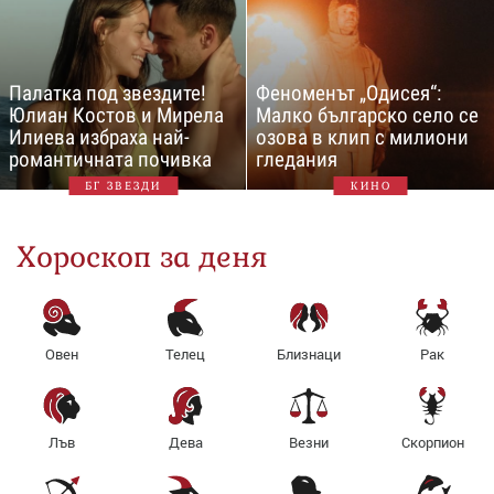
Палатка под звездите!
Феноменът „Одисея“:
Юлиан Костов и Мирела
Малко българско село се
Илиева избраха най-
озова в клип с милиони
романтичната почивка
гледания
БГ ЗВЕЗДИ
КИНО
Хороскоп за деня
Овен
Телец
Близнаци
Рак
Лъв
Дева
Везни
Скорпион