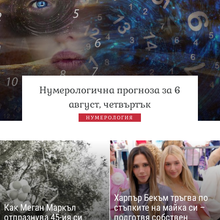
Нумерологична прогноза за 6
август, четвъртък
НУМЕРОЛОГИЯ
Харпър Бекъм тръгва по
Как Меган Маркъл
стъпките на майка си –
отпразнува 45-ия си
подготвя собствен