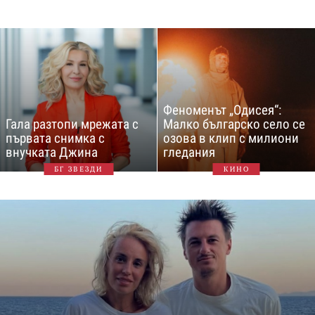
Феноменът „Одисея“:
Гала разтопи мрежата с
Малко българско село се
първата снимка с
озова в клип с милиони
внучката Джина
гледания
БГ ЗВЕЗДИ
КИНО