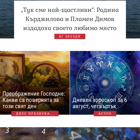
„Тук сме най-щастливи“: Радина
Кърджилова и Пламен Димов
издадоха своето любимо място
БГ ЗВЕЗДИ
Преображение Господне:
Какви са поверията за
Дневен хороскоп за 6
този свят ден
август, четвъртък
ДНЕС ПРАЗНУВА...
АСТРО