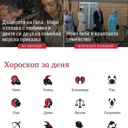
Дъщерята на Гала - Мари
отплава с любимия и
двете си деца на семейна
Ново бебе в кралското
морска приказка
семейство
БГ ЗВЕЗДИ
КРАЛСКИ НОВИНИ
Хороскоп за деня
Овен
Телец
Близнаци
Рак
Лъв
Дева
Везни
Скорпион