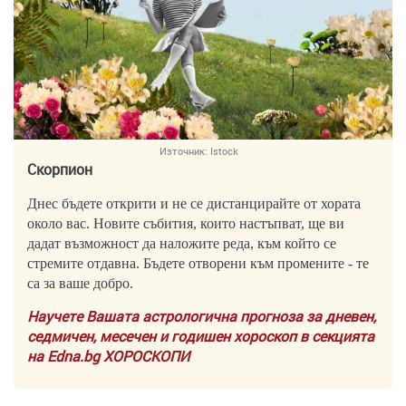
Източник:
Istock
Скорпион
Днес бъдете открити и не се дистанцирайте от хората
около вас. Новите събития, които настъпват, ще ви
дадат възможност да наложите реда, към който се
стремите отдавна. Бъдете отворени към промените - те
са за ваше добро.
Научете Вашата астрологична прогноза за дневен,
седмичен, месечен и годишен хороскоп в секцията
на Edna.bg ХОРОСКОПИ