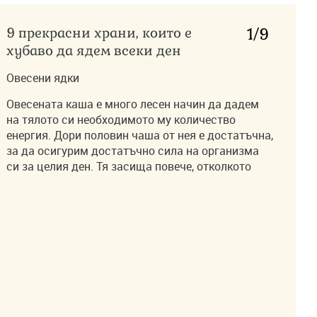
9 прекрасни храни, които е
1
/9
хубаво да ядем всеки ден
Овесени ядки
Овесената каша е много лесен начин да дадем
на тялото си необходимото му количество
енергия. Дори половин чаша от нея е достатъчна,
за да осигурим достатъчно сила на организма
си за целия ден. Тя засища повече, отколкото
останалите зърнени закуски. Причината е, че се
смила по-бавно и това е много добре за тези,
които искат да намалят теглото си. Освен това
този тип храни спомагат за сваляне на нивата на
холестерола и така намаляват риска от диабет,
от инсулти и инфаркти.