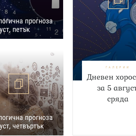
огична прогноза
уст, петък
ГАЛЕРИИ
Дневен хоро
за 5 август
сряда
огична прогноза
густ, четвъртък