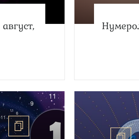
 август,
Нумерол