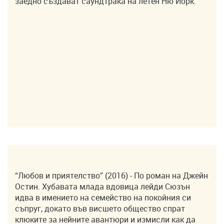
заедно създават саундтрака на летен Ню Йорк.
“Любов и приятелство” (2016) - По роман на Джейн
Остин. Хубавата млада вдовица лейди Сюзън
идва в имението на семейство на покойния си
съпруг, докато във висшето общество спрат
клюките за нейните авантюри и измисли как да