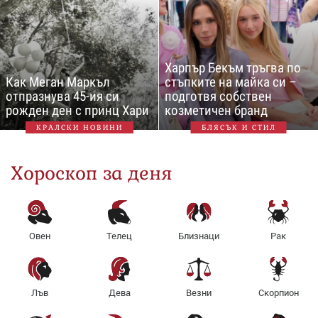
Харпър Бекъм тръгва по
Как Меган Маркъл
стъпките на майка си –
отпразнува 45-ия си
подготвя собствен
рожден ден с принц Хари
козметичен бранд
КРАЛСКИ НОВИНИ
БЛЯСЪК И СТИЛ
Хороскоп за деня
Овен
Телец
Близнаци
Рак
Лъв
Дева
Везни
Скорпион