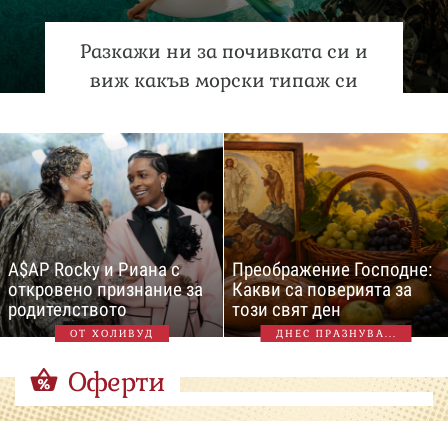
Разкажи ни за почивката си и
виж какъв морски типаж си
A$AP Rocky и Риана с
Преображение Господне:
откровено признание за
Какви са поверията за
родителството
този свят ден
ОТ ХОЛИВУД
ДНЕС ПРАЗНУВА...
Оферти