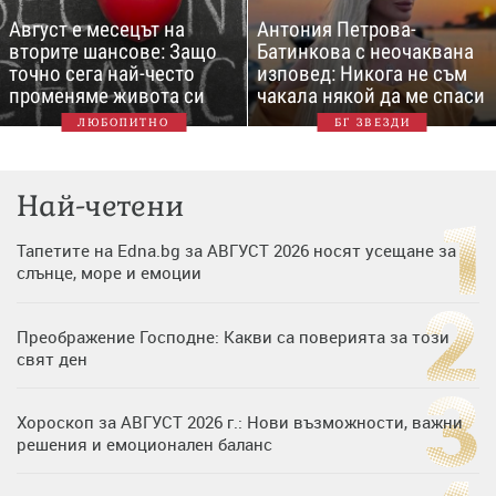
Август е месецът на
Антония Петрова-
вторите шансове: Защо
Батинкова с неочаквана
точно сега най-често
изповед: Никога не съм
променяме живота си
чакала някой да ме спаси
ЛЮБОПИТНО
БГ ЗВЕЗДИ
Най-четени
Тапетите на Edna.bg за АВГУСТ 2026 носят усещане за
слънце, море и емоции
Преображение Господне: Какви са поверията за този
свят ден
Хороскоп за АВГУСТ 2026 г.: Нови възможности, важни
решения и емоционален баланс