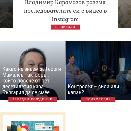
Владимир Карамазов разсмя
последователите си с видео в
Instagram
БГ ЗВЕЗДИ
Какво не знаем за Георги
Мамалев - актьорът,
който повече от пет
десетилетия кара
Контролът – сила или
България да се смее
капан?
ЗВЕЗДЕН РОЖДЕНИК
ПСИХОЛОГИЯ