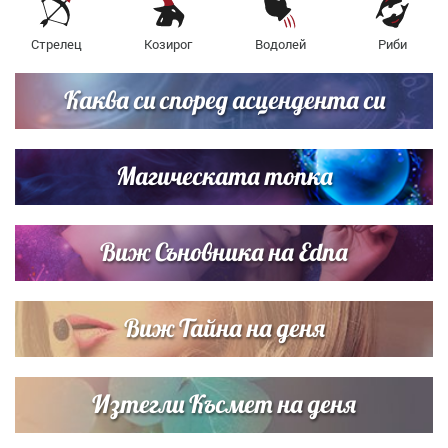
Стрелец
Козирог
Водолей
Риби
Каква си според асцендента си
Магическата топка
Виж Съновника на Edna
Виж Тайна на деня
Изтегли Късмет на деня