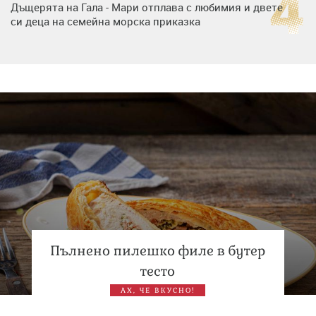
Дъщерята на Гала - Мари отплава с любимия и двете
си деца на семейна морска приказка
Дъщерята на Тодор Батков вдигна сватба, Стоичков и
Братя Аргирови я изненадаха с песен
Дневен хороскоп за 6 август, четвъртък
Пълнено пилешко филе в бутер
тесто
АХ, ЧЕ ВКУСНО!