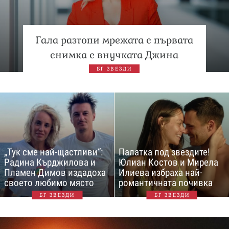
Гала разтопи мрежата с първата
снимка с внучката Джина
БГ ЗВЕЗДИ
„Тук сме най-щастливи“:
Палатка под звездите!
Радина Кърджилова и
Юлиан Костов и Мирела
Пламен Димов издадоха
Илиева избраха най-
своето любимо място
романтичната почивка
БГ ЗВЕЗДИ
БГ ЗВЕЗДИ