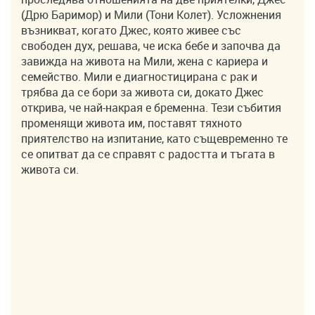
(Дрю Баримор) и Мили (Тони Колет). Усложнения
възникват, когато Джес, която живее със
свободен дух, решава, че иска бебе и започва да
завижда на живота на Мили, жена с кариера и
семейство. Мили е диагностицирана с рак и
трябва да се бори за живота си, докато Джес
открива, че най-накрая е бременна. Тези събития
променящи живота им, поставят тяхното
приятелство на изпитание, като същевременно те
се опитват да се справят с радостта и тъгата в
живота си.