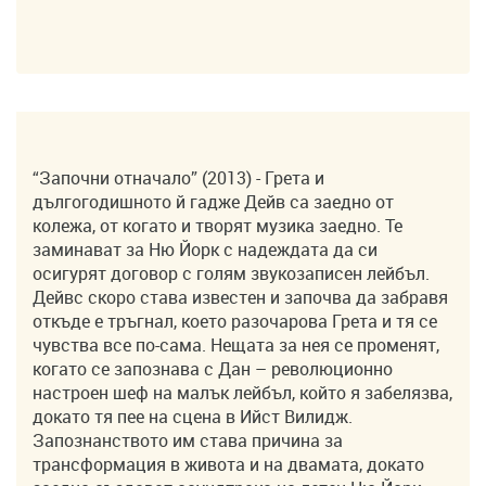
“Започни отначало” (2013) - Грета и
дългогодишното й гадже Дейв са заедно от
колежа, от когато и творят музика заедно. Те
заминават за Ню Йорк с надеждата да си
осигурят договор с голям звукозаписен лейбъл.
Дейвс скоро става известен и започва да забравя
откъде е тръгнал, което разочарова Грета и тя се
чувства все по-сама. Нещата за нея се променят,
когато се запознава с Дан – революционно
настроен шеф на малък лейбъл, който я забелязва,
докато тя пее на сцена в Ийст Вилидж.
Запознанството им става причина за
трансформация в живота и на двамата, докато