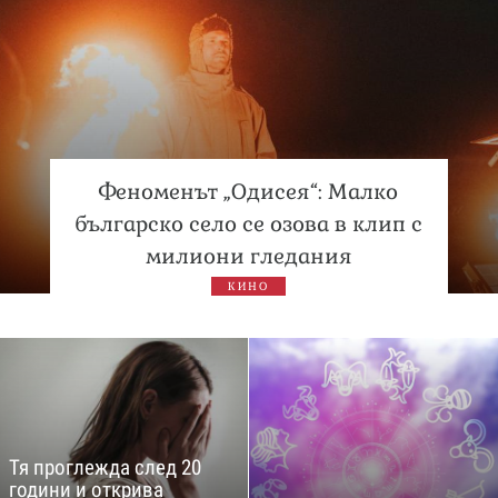
Феноменът „Одисея“: Малко
българско село се озова в клип с
милиони гледания
КИНО
Тя проглежда след 20
години и открива