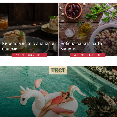
Кисело мляко с ананас и
Бобена салата за 15
бадеми
минути
АХ, ЧЕ ВКУСНО!
АХ, ЧЕ ВКУСНО!