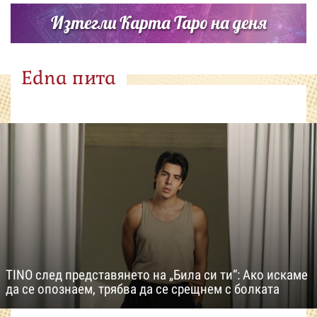
Изтегли Карта Таро на деня
Edna пита
TINO след представянето на „Била си ти“: Ако искаме
да се опознаем, трябва да се срещнем с болката