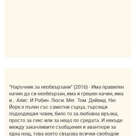
“Наръчник за необвързани” (2016) - Има правилен
начин да си необвързан, има и грешен начин, има
и… Алис. И Робин. Люси. Мег. Том. Дейвид. Ню
Йорк е пълен със самотни сърца, търсещи
подходящия човек, било то за любовна връзка,
просто за секс или за нещо по средата. И някъде
между закачливите съобщения и авантюри за
една нощ, това което свързва всички свободни