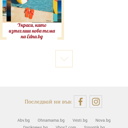
Украси, като
изтеглиш нова тема
на Edna.bg
Последвай ни във:
Abv.bg
Ohnamama.bg
Vesti.bg
Nova.bg
Dariknews.bg
Vbox7.com
Sinoptik.bg