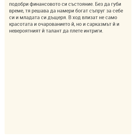
подобри финансовото си състояние. Без да губи
време, тя решава да намери богат съпруг за себе
си и младата си дъщеря. В ход влизат не само
красотата и очарованието й, но и сарказмът й и
невероятният й талант да плете интриги.