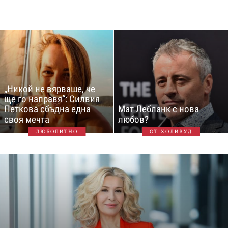
„Никой не вярваше, че
ще го направя“: Силвия
Петкова сбъдна една
Мат Лебланк с нова
своя мечта
любов?
ЛЮБОПИТНО
ОТ ХОЛИВУД