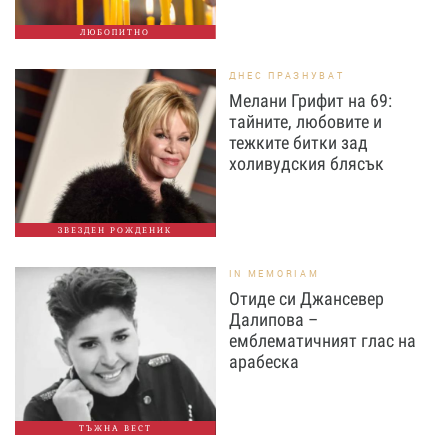
ЛЮБОПИТНО
ДНЕС ПРАЗНУВАТ
Мелани Грифит на 69:
тайните, любовите и
тежките битки зад
холивудския блясък
ЗВЕЗДЕН РОЖДЕНИК
IN MEMORIAM
Отиде си Джансевер
Далипова –
емблематичният глас на
арабеска
ТЪЖНА ВЕСТ