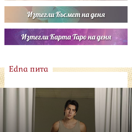
Изтегли Късмет на деня
Изтегли Карта Таро на деня
Edna пита