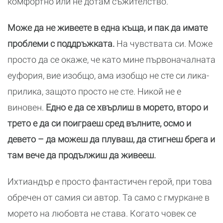
комфортно или не дотам съжителство.
Може да не живеете в една къща, и пак да имате
проблеми с поддръжката.
На чувствата си. Може
просто да се окаже, че като мине първоначалната
еуфория, вие изобщо, ама изобщо не сте си лика-
прилика, защото просто не сте. Никой не е
виновен.
Едно е да се хвърлиш в морето, второ и
трето е да си поиграеш сред вълните, осмо и
девето – да можеш да плуваш, да стигнеш брега и
там вече да продължиш да живееш.
Ихтиандър е просто фантастичен герой, при това
обречен от самия си автор. Та само с гмуркане в
морето на любовта не става. Когато човек се