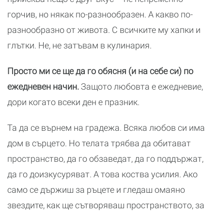
горчив, но някак по-разнообразен. А какво по-
разнообразно от живота. С всичките му хапки и
глътки. Не, не затъвам в кулинария.
Просто ми се ще да го обясня (и на себе си) по
ежедневен начин.
Защото любовта е ежедневие,
дори когато всеки ден е празник.
Та да се върнем на градежа. Всяка любов си има
дом в сърцето. Но телата трябва да обитават
пространство, да го обзаведат, да го поддържат,
да го доизкусуряват. А това коства усилия. Ако
само се държиш за ръцете и гледаш омаяно
звездите, как ще сътворяваш пространството, за