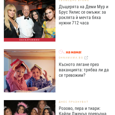
СВОБОДНО ВРЕМЕ
Дъщерята на Деми Мур и
Брус Уилис се омъжи: за
роклята ѝ мечта бяха
нужни 712 часа
ЕКСКЛУЗИВНО
OHNAMAMA.BG
Късното лягане през
ваканцията: трябва ли да
се тревожим?
ДНЕС ПРАЗНУВАТ
Розово, пера и тиари:
Кайли Дженър превърна