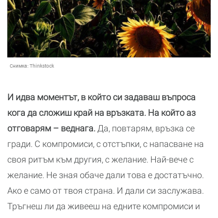
Снимка:
Thinkstock
И идва моментът, в който си задаваш въпроса
кога да сложиш край на връзката. На който аз
отговарям – веднага.
Да, повтарям, връзка се
гради. С компромиси, с отстъпки, с напасване на
своя ритъм към другия, с желание. Най-вече с
желание. Не зная обаче дали това е достатъчно.
Ако е само от твоя страна. И дали си заслужава.
Тръгнеш ли да живееш на едните компромиси и