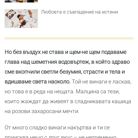
Любовта е съвпадение на истини
Но без въздух не става и щем-не щем подаваме
глава над шеметния водовъртеж, в който здраво
сме вкопчили светли безумия, страсти и тела и
вдишваме света наоколо.
Той не винаги е ласкав,
но това е в реда на нещата. Малцина са тези,
които жаждат да живеят в сладникавата кашица
на розови захаросани мечти.
От много сладко винаги накъртва и ти се
приисква нещо с друг вкус – не непременно