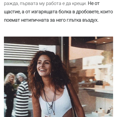
ражда, първата му работа е да крещи.
Не от
щастие, а от изгарящата болка в дробовете, които
поемат нетипичната за него глътка въздух.