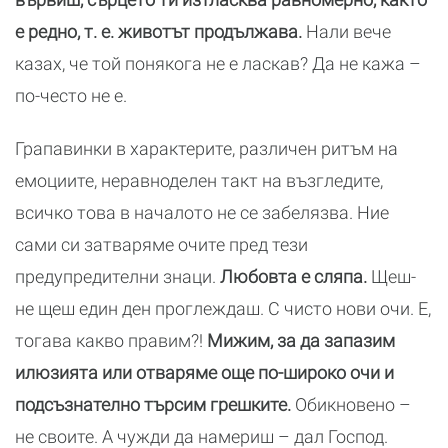
е редно, т. е. животът продължава.
Нали вече
казах, че той понякога не е ласкав? Да не кажа –
по-често не е.
Грапавинки в характерите, различен ритъм на
емоциите, неравноделен такт на възгледите,
всичко това в началото не се забелязва. Ние
сами си затваряме очите пред тези
предупредителни знаци.
Любовта е сляпа.
Щеш-
не щеш един ден проглеждаш. С чисто нови очи. Е,
тогава какво правим?!
Мижим, за да запазим
илюзията или отваряме още по-широко очи и
подсъзнателно търсим грешките.
Обикновено –
не своите. А чужди да намериш – дал Господ.