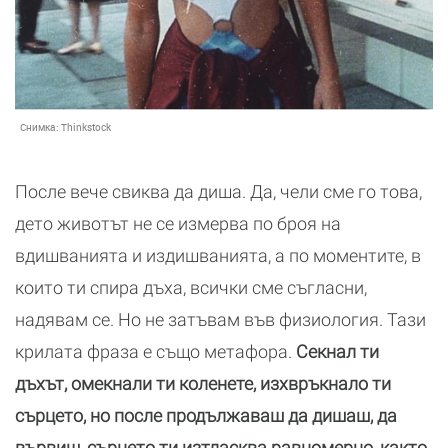
Снимка:
Thinkstock
После вече свиква да диша. Да, чели сме го това,
дето животът не се измерва по броя на
вдишванията и издишванията, а по моментите, в
които ти спира дъха, всички сме съгласни,
надявам се. Но не затъвам във физиология. Тази
крилата фраза е също метафора.
Секнал ти
дъхът, омекнали ти коленете, изхвръкнало ти
сърцето, но после продължаваш да дишаш, да
вървиш, сърцето ти изтласква равномерно, както