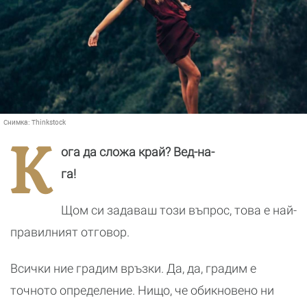
Снимка:
Thinkstock
К
ога да сложа край? Вед-на-
га!
Щом си задаваш този въпрос, това е най-
правилният отговор.
Всички ние градим връзки. Да, да, градим е
точното определение. Нищо, че обикновено ни