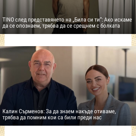
TINO след представянето на „Била си ти“: Ако искаме
да се опознаем, трябва да се срещнем с болката
Калин Сърменов: За да знаем накъде отиваме,
трябва да помним кои са били преди нас