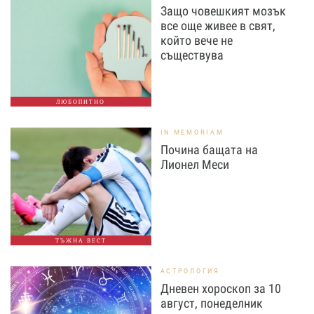
Защо човешкият мозък
все още живее в свят,
който вече не
съществува
ЛЮБОПИТНО
IN MEMORIAM
Почина бащата на
Лионел Меси
ТЪЖНА ВЕСТ
АСТРОЛОГИЯ
Дневен хороскоп за 10
август, понеделник