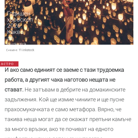
Годишен
хороскоп
2026:
Какво
да
очаква
всяка
Снимка:
Thinkstock
зодия
АСТРО
И ако само единият се заеме с тази трудоемка
работа, а другият чака наготово нещата не
стават.
Не затъвам в дебрите на домакинските
задължения. Кой ще измие чиниите и ще пусне
прахосмукачката е само метафора. Вярно, че
такива неща могат да се окажат препъни камъче
за много връзки, ако те почиват на едното