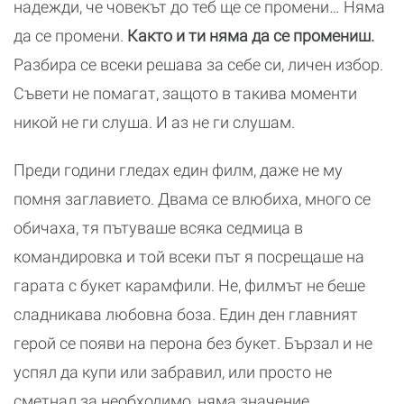
надежди, че човекът до теб ще се промени… Няма
да се промени.
Както и ти няма да се промениш.
Разбира се всеки решава за себе си, личен избор.
Съвети не помагат, защото в такива моменти
никой не ги слуша. И аз не ги слушам.
Преди години гледах един филм, даже не му
помня заглавието. Двама се влюбиха, много се
обичаха, тя пътуваше всяка седмица в
командировка и той всеки път я посрещаше на
гарата с букет карамфили. Не, филмът не беше
сладникава любовна боза. Един ден главният
герой се появи на перона без букет. Бързал и не
успял да купи или забравил, или просто не
сметнал за необходимо, няма значение.