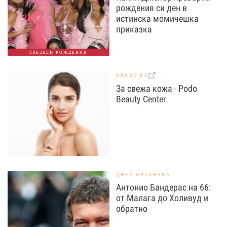
рождения си ден в
истинска момичешка
приказка
ЗВЕЗДЕН РОЖДЕНИК
GRABO.BG
За свежа кожа - Podo
Beauty Center
ДНЕС ПРАЗНУВАТ
Антонио Бандерас на 66:
от Малага до Холивуд и
обратно