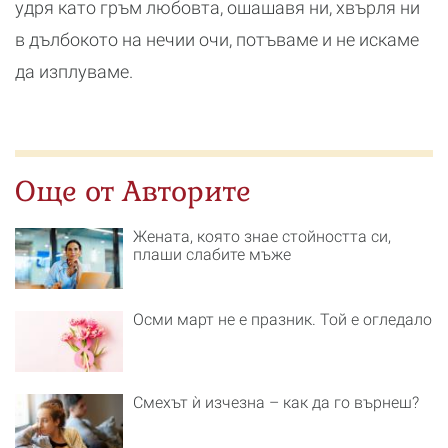
удря като гръм любовта, ошашавя ни, хвърля ни
в дълбокото на нечии очи, потъваме и не искаме
да изплуваме.
Още от Авторите
Жената, която знае стойността си,
плаши слабите мъже
Осми март не е празник. Той е огледало
Смехът ѝ изчезна – как да го върнеш?