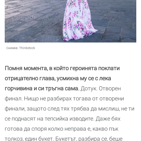
Снимка:
Thinkstock
Помня момента, в който героинята поклати
отрицателно глава, усмихна му се с лека
горчивина и си тръгна сама.
Дотук. Отворен
финал. Нищо не разбирах тогава от отворени
финали, защото след тях трябва да мислиш, не ти
се поднасят на тепсийка изводите. Даже бях
готова да споря колко неправа е, какво пък
толкоз, един букет. Букетът, разбира се, беше