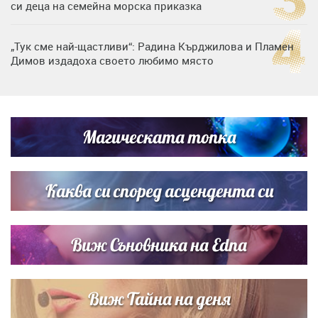
си деца на семейна морска приказка
„Тук сме най-щастливи“: Радина Кърджилова и Пламен
Димов издадоха своето любимо място
Любомира Башева разтопи мрежата с най-нежните
кадри с Башар Рахал и малкия им син
Магическата топка
Дъщерята на Тодор Батков вдигна сватба, Стоичков и
Братя Аргирови я изненадаха с песен
Каква си според асцендента си
Виж Съновника на Edna
Виж Тайна на деня