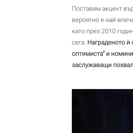
Поставям акцент върх
вероятно е най-впеч
като през 2010 годин
сега.
Награденото ѝ 
оптимиста“ и номини
заслужаващи похвала