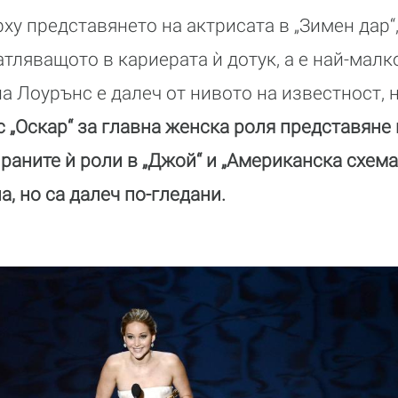
у представянето на актрисата в „Зимен дар“,
атляващото в кариерата ѝ дотук, а е най-малк
а Лоурънс е далеч от нивото на известност, 
с „Оскар“ за главна женска роля представяне 
раните ѝ роли в „Джой“ и „Американска схема
, но са далеч по-гледани.