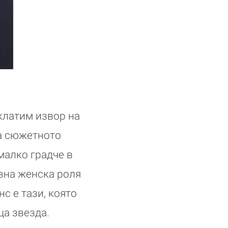
клатим извор на
а сюжетното
малко градче в
вна женска роля
с е тази, която
ща звезда.