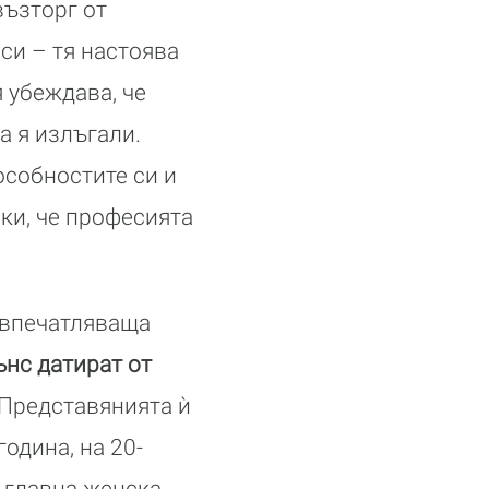
възторг от
си – тя настоява
 убеждава, че
а я излъгали.
особностите си и
ки, че професията
е впечатляваща
нс датират от
 Представянията ѝ
одина, на 20-
а главна женска