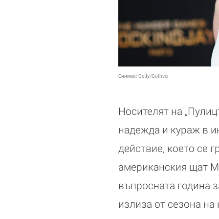
Снимка:
Getty/Gulliver
Носителят на „Пулиц
надежда и кураж в 
действие, което се 
американския щат Ми
въпросната година за
излиза от сезона на