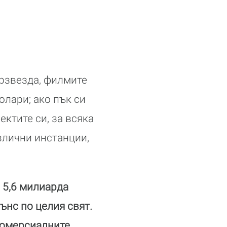
ерзвезда, филмите
олари; ако пък си
ктите си, за всяка
злични инстанции,
.
5,6 милиарда
нс по целия свят.
 комерсиалните