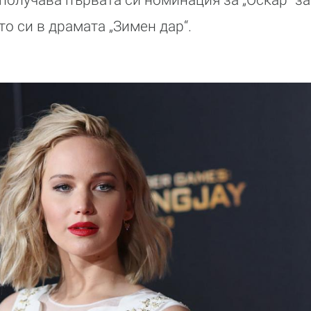
о си в драмата „Зимен дар“.