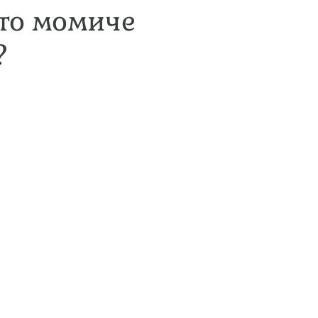
то момиче
?