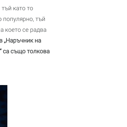
 тъй като то
о популярно, тъй
на което се радва
в „Наръчник на
“ са също толкова