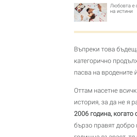
Любовта е 
на истини
Въпреки това бъдеща
категорично продълж
пасва на вродените 
Оттам насетне всичко
история, за да не я 
2006 година, когато 
бързо правят добро 
годишна възраст, тя