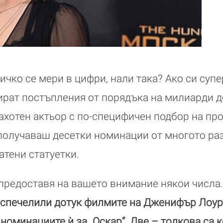
ичко се мери в цифри, нали така? Ако си суп
ират постъпления от порядъка на милиарди д
ахотен актьор с по-специфичен подбор на прое
получаваш десетки номинации от многото ра
атени статуетки.
 предоставя на вашето внимание някои числа
 спечелили дотук филмите на Дженифър Лоуръ
 номинациите ѝ за „Оскар“. Две – толкова са