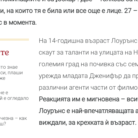
 на които тя е била или все още е лице. 27 
 в момента.
На 14-годишна възраст Лоурънс 
те
скаут за таланти на улицата на 
големия град на почивка със се
ято знае
 си, плаши
урежда младата Дженифър да пр
же
различни агенти части от филмо
не е
й е огледало
Реакцията им е мигновена – всич
Лоурънс е най-впечатляващата а
чезна – как
виждали, за крехката ѝ възраст.
еш?