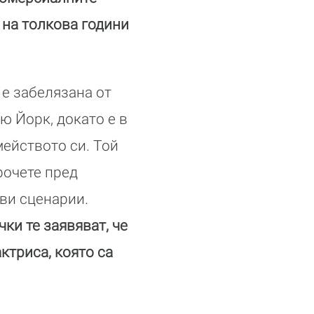
– на толкова години
е забелязана от
Ню Йорк, докато е в
мейството си. Той
очете пред
ви сценарии.
ки те заявяват, че
ктриса, която са