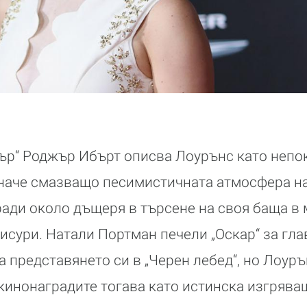
ър“ Роджър Ибърт описва Лоурънс като непо
иначе смазващо песимистичната атмосфера н
гради около дъщеря в търсене на своя баща в 
сури. Натали Портман печели „Оскар“ за гла
 представянето си в „Черен лебед“, но Лоурън
 кинонаградите тогава като истинска изгрява