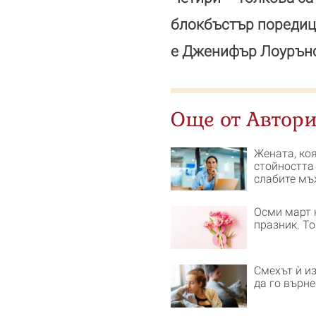
блокбъстър поредици,
е Дженифър Лоурънс
Още от Автори
Жената, ко
стойността
слабите мъ
Осми март 
празник. То
Смехът ѝ из
да го върн