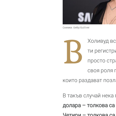
Снимка:
Getty/Gulliver
В
Холивуд вс
ти регистр
просто стр
своя роля 
които раздават позл
В такъв случай нека
долара – толкова са
Четири – толкова са