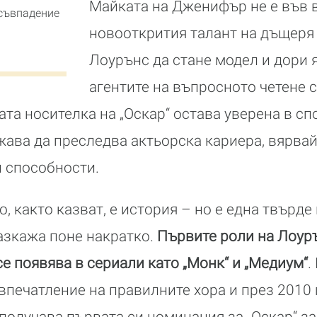
Майката на Дженифър не е във 
съвпадение
новооткрития талант на дъщеря 
Лоурънс да стане модел и дори я
агентите на въпросното четене с
та носителка на „Оскар“ остава уверена в сп
ава да преследва актьорска кариера, вярвай
ѝ способности.
, както казват, е история – но е една твърд
разкажа поне накратко.
Първите роли на Лоуръ
се появява в сериали като „Монк“ и „Медиум“
.
впечатление на правилните хора и през 2010 г
 получава първата си номинация за „Оскар“ з