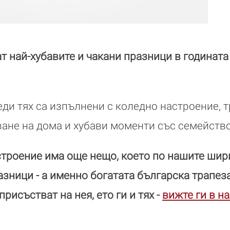
 най-хубавите и чакани празници в годината 
еди тях са изпълнени с коледно настроение, 
ване на дома и хубави моменти със семейство
строение има още нещо, което по нашите ши
азници - а именно богатата българска трапез
присъстват на нея, ето ги и тях -
вижте ги в н