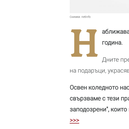
Снимка:
netinfo
Н
аближават
година.
Дните пр
на подаръци, украся
Освен коледното на
свързваме с тези пр
заподозрени", които 
>>>