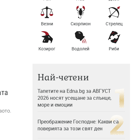
Везни
Скорпион
Стрелец
Козирог
Водолей
Риби
Най-четени
Тапетите на Edna.bg за АВГУСТ
ата
2026 носят усещане за слънце,
море и емоции
вото.
Преображение Господне: Какви са
поверията за този свят ден