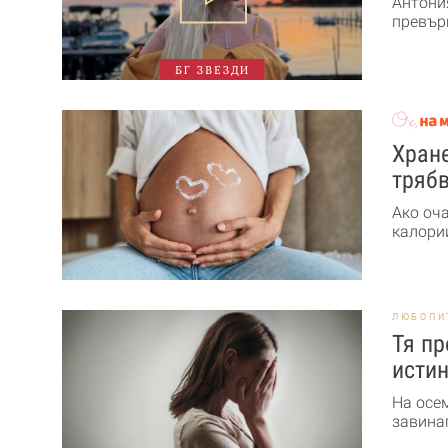
Антони
превърн
БГ ЗВЕЗДИ
Хране
трябв
Ако оч
калории
ЛЮБОПИ
Тя пр
истин
На осе
завинаг