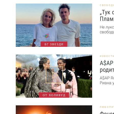
СВОБОД
„Тук 
Плам
Не лукс
свобода
БГ ЗВЕЗДИ
ИЗВЕСТ
A$AP 
роди
A$AP R
Риана у
ОТ ХОЛИВУД
ЛЮБОПИ
Феном