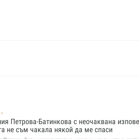
НИ
ия Петрова-Батинкова с неочаквана изпове
а не съм чакала някой да ме спаси