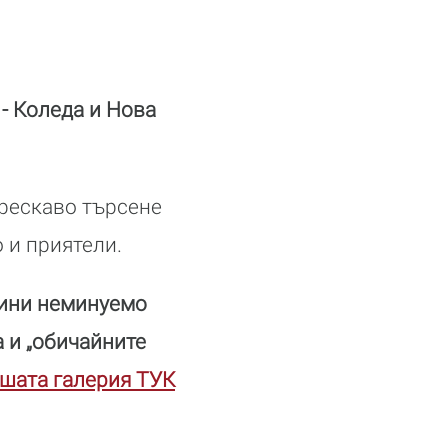
- Коледа и Нова
трескаво търсене
 и приятели.
рини неминуемо
а и „обичайните
ашата галерия ТУК