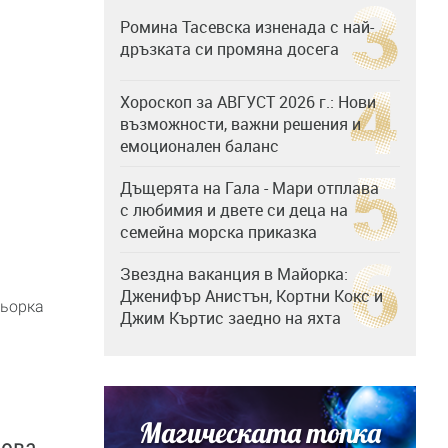
Ромина Тасевска изненада с най-
дръзката си промяна досега
Хороскоп за АВГУСТ 2026 г.: Нови
възможности, важни решения и
емоционален баланс
Дъщерята на Гала - Мари отплава
с любимия и двете си деца на
семейна морска приказка
Звездна ваканция в Майорка:
Дженифър Анистън, Кортни Кокс и
ньорка
Джим Къртис заедно на яхта
Магическата топка
зова