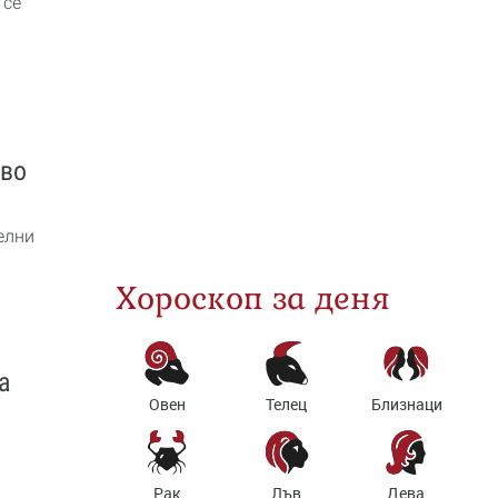
 се
кво
елни
Хороскоп за деня
а
Овен
Телец
Близнаци
Рак
Лъв
Дева