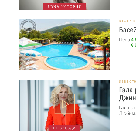
EDNA ИСТОРИЯ
GRABO.
Басей
Цена:
4.
9.
ИЗВЕСТ
Гала 
Джин
Гала от
Любима
БГ ЗВЕЗДИ