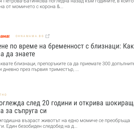
я Петрова-Батинкова погледна назад към годините, в които
а от момичето с корона &...
OHNAMAMA.BG
не по време на бременност с близнаци: Ка
а да знаете
аквате близнаци, препоръките са да приемате 300 допълнит
 дневно през първия триместър, ...
ТНО
оглежда след 20 години и открива шокиращ
а за съпруга си
мгодишна възраст животът на едно момиче се преобръща
и. Един безобиден следобед на д...