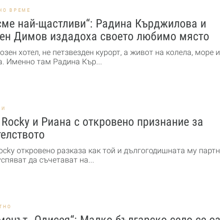
НО ВРЕМЕ
сме най-щастливи“: Радина Кърджилова и
ен Димов издадоха своето любимо място
озен хотел, не петзвезден курорт, а живот на колела, море и
. Именно там Радина Кър...
НИ
Rocky и Риана с откровено признание за
телството
ocky откровено разказа как той и дългогодишната му парт
спяват да съчетават на...
ТНО
енът „Одисея“: Малко българско село се о