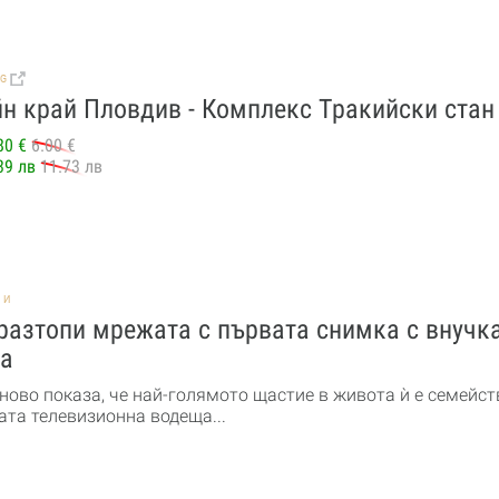
BG
н край Пловдив - Комплекс Тракийски стан
80 €
6.00 €
39 лв
11.73 лв
НИ
разтопи мрежата с първата снимка с внучк
а
ново показа, че най-голямото щастие в живота ѝ е семейст
та телевизионна водеща...