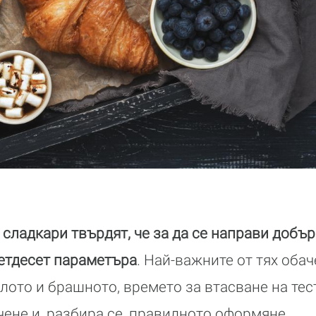
сладкари твърдят, че за да се направи добър
петдесет параметъра
. Най-важните от тях обач
лото и брашното, времето за втасване на тес
чене и, разбира се, правилното оформяне.