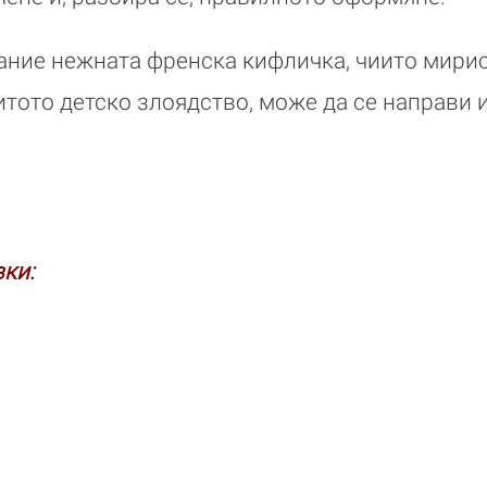
ние нежната френска кифличка, чиито мирис,
итото детско злоядство, може да се направи 
ки: