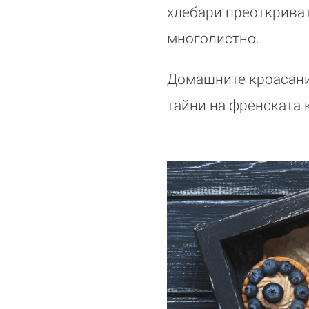
хлебари преоткриват
многолистно.
Домашните кроасани 
тайни на френската 