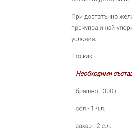
При достатъчно жела
пречупва и най-упор
условия.
Ето как...
Необходими състав
брашно - 300 г
сол - 1 ч.л.
захар - 2 с.л.