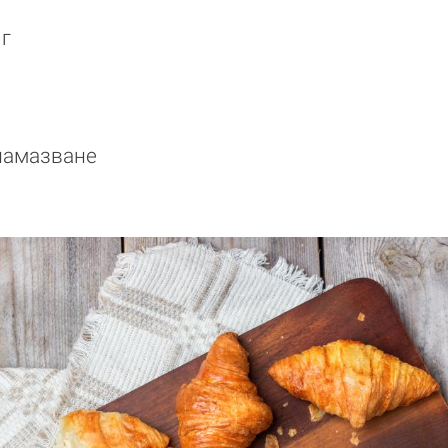
 г
 намазване