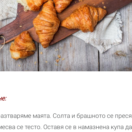
е:
азтваряме маята. Солта и брашното се пресяв
месва се тесто. Оставя се в намазнена купа д