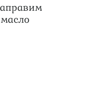
 направим
 масло