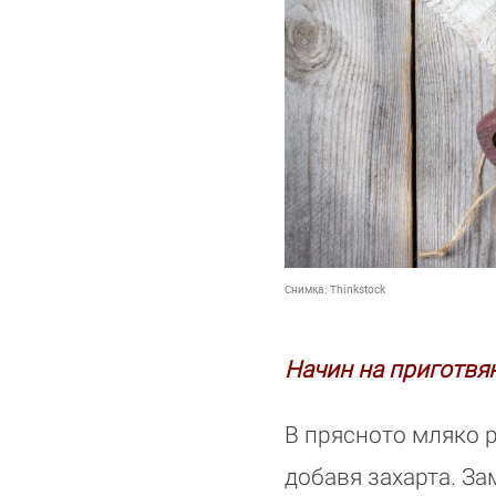
Снимка:
Thinkstock
Начин на приготвян
В прясното мляко р
добавя захарта. За