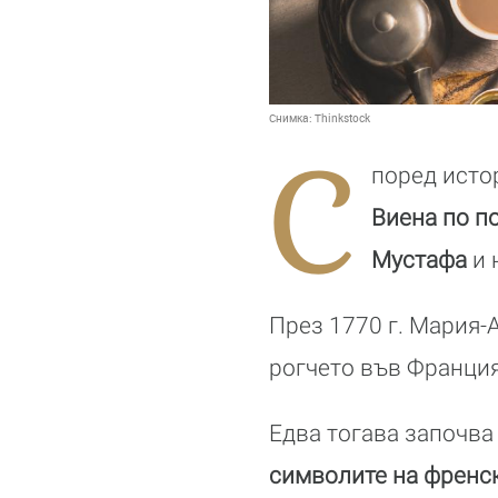
Снимка:
Thinkstock
С
поред исто
Виена по п
Мустафа
и 
През 1770 г. Мария-
рогчето във Франция,
Едва тогава започва
символите на френс