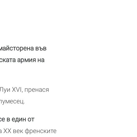
майсторена във
ската армия на
Луи ХVІ, пренася
олумесец.
е в един от
на ХХ век френските