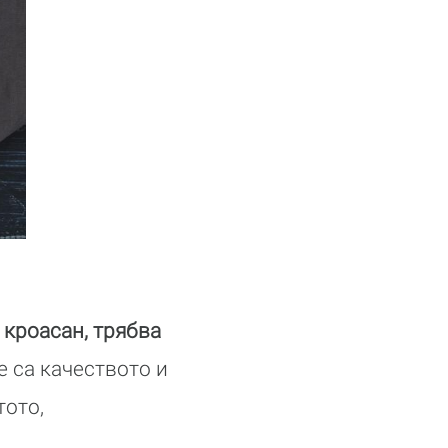
 кроасан, трябва
е са качеството и
тото,