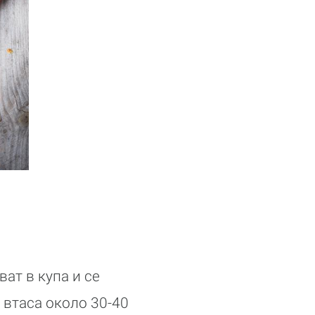
ат в купа и се
а втаса около 30-40