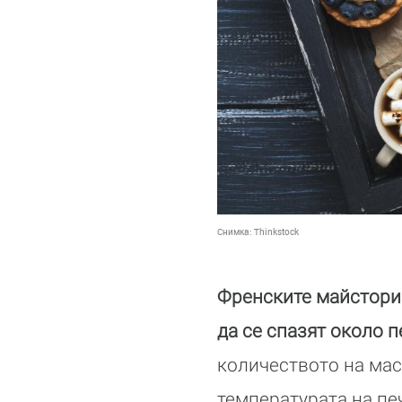
Снимка:
Thinkstock
Френските майстори 
да се спазят около 
количеството на мас
температурата на пе