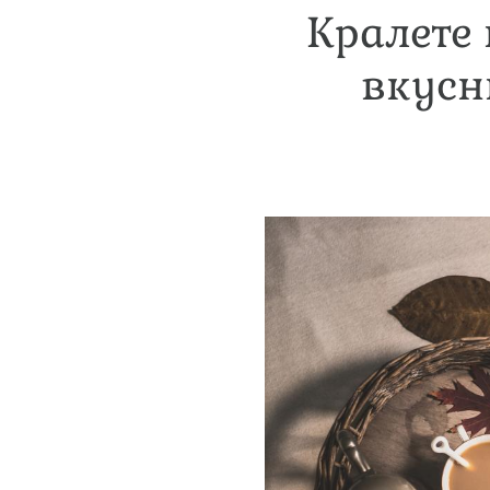
Кралете 
вкусн