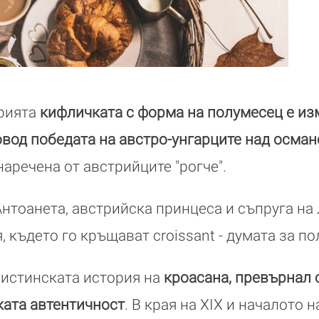
рията
кифличката с форма на полумесец е из
овод победата на австро-унгарците над осман
наречена от австрийците "рогче".
Антоанета, австрийска принцеса и съпруга на 
 където го кръщават croissant - думата за п
 истинската история на
кроасана, превърнал с
ката автентичност
. В края на ХІХ и началото 