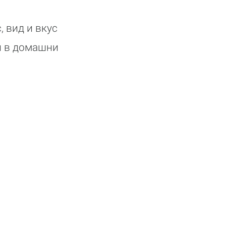
 вид и вкус
и в домашни