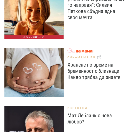
го направя“: Силвия
Петкова сбъдна една
своя мечта
ЛЮБОПИТНО
OHNAMAMA.BG
Хранене по време на
бременност с близнаци:
Какво трябва да знаете
ИЗВЕСТНИ
Мат Лебланк с нова
любов?