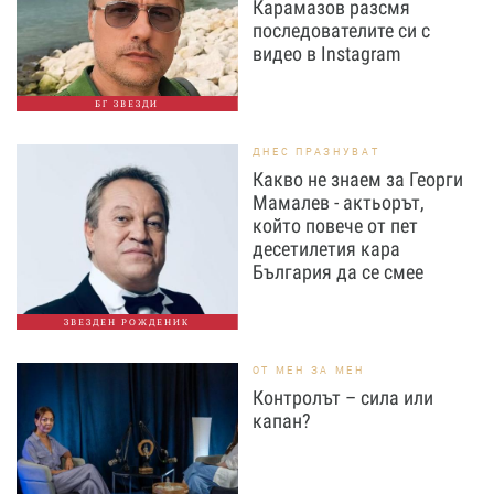
Карамазов разсмя
последователите си с
видео в Instagram
БГ ЗВЕЗДИ
ДНЕС ПРАЗНУВАТ
Какво не знаем за Георги
Мамалев - актьорът,
който повече от пет
десетилетия кара
България да се смее
ЗВЕЗДЕН РОЖДЕНИК
ОТ МЕН ЗА МЕН
Контролът – сила или
капан?