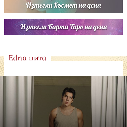
Изтегли Късмет на деня
Изтегли Карта Таро на деня
Edna пита