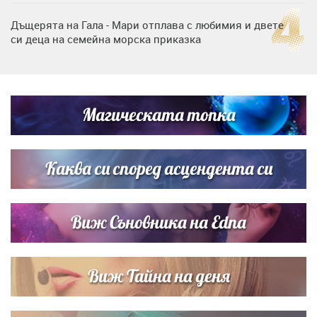
Дъщерята на Гала - Мари отплава с любимия и двете
си деца на семейна морска приказка
Дъщерята на Тодор Батков вдигна сватба, Стоичков и
Братя Аргирови я изненадаха с песен
Магическата топка
Дневен хороскоп за 6 август, четвъртък
Каква си според асцендента си
Виж Съновника на Edna
Виж Тайна на деня