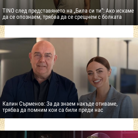
TINO след представянето на „Била си ти“: Ако искаме
да се опознаем, трябва да се срещнем с болката
Калин Сърменов: За да знаем накъде отиваме,
трябва да помним кои са били преди нас