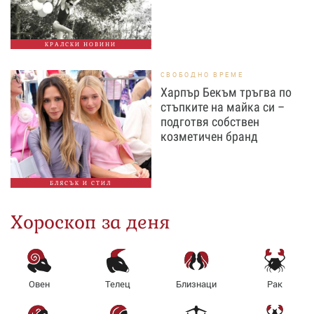
КРАЛСКИ НОВИНИ
СВОБОДНО ВРЕМЕ
Харпър Бекъм тръгва по
стъпките на майка си –
подготвя собствен
козметичен бранд
БЛЯСЪК И СТИЛ
Хороскоп за деня
Овен
Телец
Близнаци
Рак