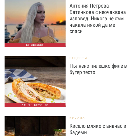
Антония Петрова-
Батинкова с неочаквана
изповед: Никога не съм
чакала някой да ме
спаси
БГ ЗВЕЗДИ
РЕЦЕПТИ
Пълнено пилешко филе в
бутер тесто
АХ, ЧЕ ВКУСНО!
ВКУСНО
Кисело мляко с ананас и
бадеми