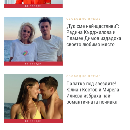
БГ ЗВЕЗДИ
СВОБОДНО ВРЕМЕ
„Тук сме най-щастливи“:
Радина Кърджилова и
Пламен Димов издадоха
своето любимо място
БГ ЗВЕЗДИ
СВОБОДНО ВРЕМЕ
Палатка под звездите!
Юлиан Костов и Мирела
Илиева избраха най-
романтичната почивка
БГ ЗВЕЗДИ