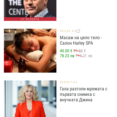
ОТ ХОЛИВУД
GRABO.BG
Масаж на цяло тяло -
Салон Harley SPA
40.00 €
61.00 €
78.23 лв
119.31 лв
ИЗВЕСТНИ
Гала разтопи мрежата с
първата снимка с
внучката Джина