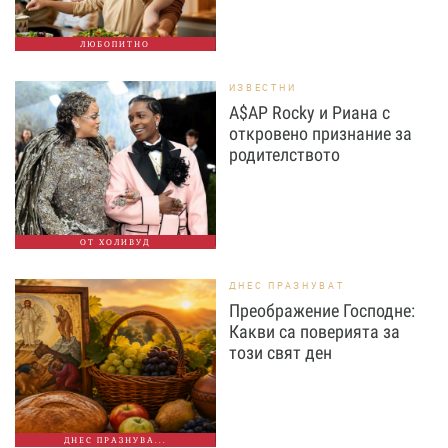
ЛЮБОПИТНО
ИЗВЕСТНИ
A$AP Rocky и Риана с
откровено признание за
родителството
ОТ ХОЛИВУД
ДНЕС ПРАЗНУВАТ
Преображение Господне:
Какви са поверията за
този свят ден
ДНЕС ПРАЗНУВА...