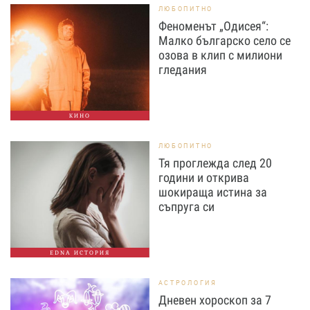
ЛЮБОПИТНО
Феноменът „Одисея“:
Малко българско село се
озова в клип с милиони
гледания
КИНО
ЛЮБОПИТНО
Тя проглежда след 20
години и открива
шокираща истина за
съпруга си
EDNA ИСТОРИЯ
АСТРОЛОГИЯ
Дневен хороскоп за 7