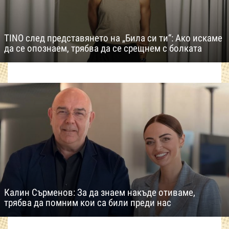
TINO след представянето на „Била си ти“: Ако искаме
да се опознаем, трябва да се срещнем с болката
Калин Сърменов: За да знаем накъде отиваме,
трябва да помним кои са били преди нас