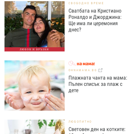
СВОБОДНО ВРЕМЕ
Сватбата на Кристиано
Роналдо и Джорджина:
Ще има ли церемония
днес?
ЛЮБОВ И ВРЪЗКИ
OHNAMAMA.BG
Плажната чанта на мама:
Пълен списък за плаж с
дете
ЛЮБОПИТНО
Световен ден на котките: