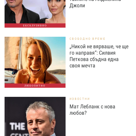
Джоли
ЕКСКЛУЗИВНО
СВОБОДНО ВРЕМЕ
„Никой не вярваше, че ще
го направя“: Силвия
Петкова сбъдна една
своя мечта
ЛЮБОПИТНО
ИЗВЕСТНИ
Мат Лебланк с нова
любов?