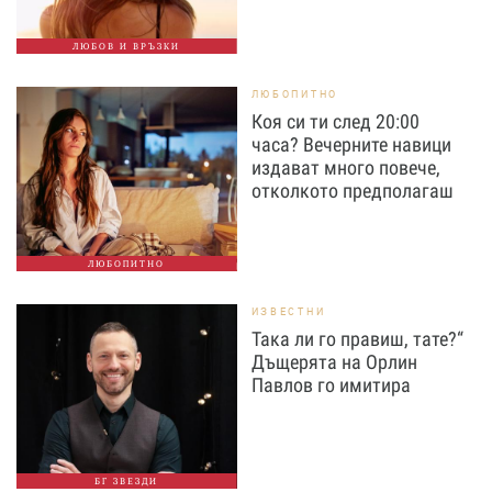
ЛЮБОВ И ВРЪЗКИ
ЛЮБОПИТНО
Коя си ти след 20:00
часа? Вечерните навици
издават много повече,
отколкото предполагаш
ЛЮБОПИТНО
ИЗВЕСТНИ
Така ли го правиш, тате?“
Дъщерята на Орлин
Павлов го имитира
БГ ЗВЕЗДИ