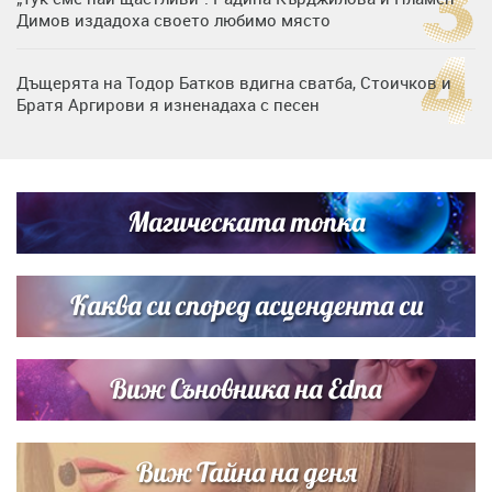
Димов издадоха своето любимо място
Дъщерята на Тодор Батков вдигна сватба, Стоичков и
Братя Аргирови я изненадаха с песен
Дневен хороскоп за 6 август, четвъртък
Магическата топка
Списъкът е ясен: Джей Ло и Риана във ВИП гостите на
сватбата на Роналдо
Каква си според асцендента си
Виж Съновника на Edna
Виж Тайна на деня