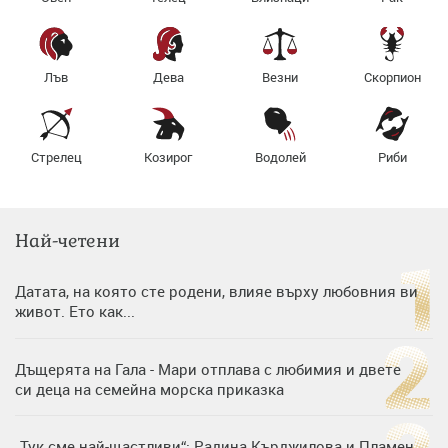
Лъв
Дева
Везни
Скорпион
Стрелец
Козирог
Водолей
Риби
Най-четени
Датата, на която сте родени, влияе върху любовния ви
живот. Ето как...
Дъщерята на Гала - Мари отплава с любимия и двете
си деца на семейна морска приказка
„Тук сме най-щастливи“: Радина Кърджилова и Пламен