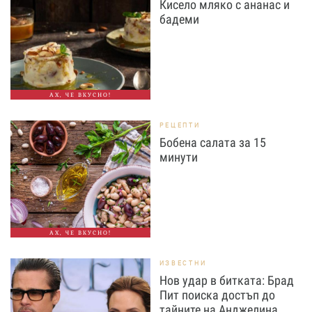
Кисело мляко с ананас и
бадеми
АХ, ЧЕ ВКУСНО!
РЕЦЕПТИ
Бобена салата за 15
минути
АХ, ЧЕ ВКУСНО!
ИЗВЕСТНИ
Нов удар в битката: Брад
Пит поиска достъп до
тайните на Анджелина