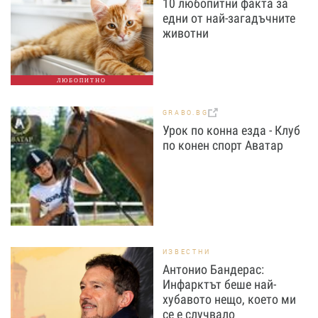
10 любопитни факта за
едни от най-загадъчните
животни
ЛЮБОПИТНО
GRABO.BG
Урок по конна езда - Клуб
по конен спорт Аватар
ИЗВЕСТНИ
Антонио Бандерас:
Инфарктът беше най-
хубавото нещо, което ми
се е случвало