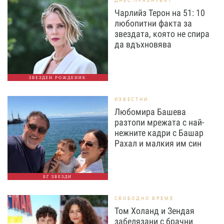
ДНЕС ПРАЗНУВАТ
Чарлийз Терон на 51: 10
любопитни факта за
звездата, която не спира
да вдъхновява
ЗВЕЗДЕН РОЖДЕНИК
ИЗВЕСТНИ
Любомира Башева
разтопи мрежата с най-
нежните кадри с Башар
Рахал и малкия им син
БГ ЗВЕЗДИ
СВОБОДНО ВРЕМЕ
Том Холанд и Зендая
забелязани с брачни