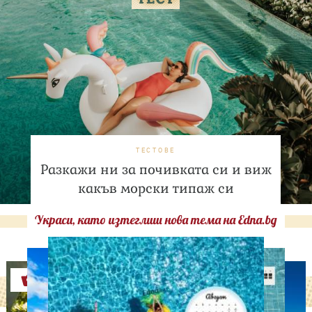
ТЕСТОВЕ
Разкажи ни за почивката си и виж
какъв морски типаж си
Украси, като изтеглиш нова тема на Edna.bg
Оферти