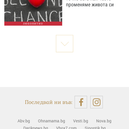
променяме живота си
ЛЮБОПИТНО
Последвай ни във:
Abv.bg
Ohnamama.bg
Vesti.bg
Nova.bg
Dariknews.bg
Vbox7.com
Sinoptik.bg