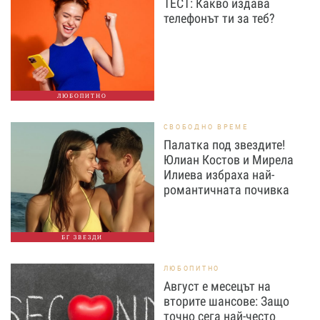
ТЕСТ: Какво издава
телефонът ти за теб?
ЛЮБОПИТНО
СВОБОДНО ВРЕМЕ
Палатка под звездите!
Юлиан Костов и Мирела
Илиева избраха най-
романтичната почивка
БГ ЗВЕЗДИ
ЛЮБОПИТНО
Август е месецът на
вторите шансове: Защо
точно сега най-често