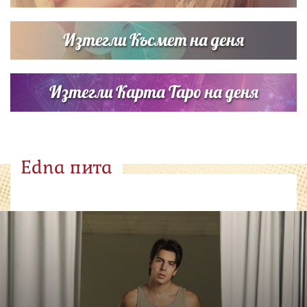
Изтегли Късмет на деня
Изтегли Карта Таро на деня
Edna пита