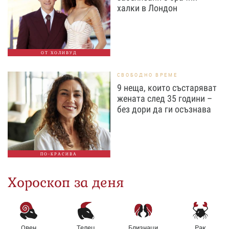
халки в Лондон
ОТ ХОЛИВУД
СВОБОДНО ВРЕМЕ
9 неща, които състаряват
жената след 35 години –
без дори да ги осъзнава
ПО-КРАСИВА
Хороскоп за деня
Овен
Телец
Близнаци
Рак