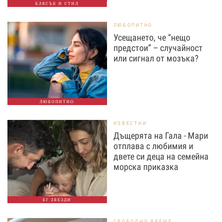
БЛЯСЪК И СТИЛ
ЛЮБОПИТНО
Усещането, че “нещо
предстои” – случайност
или сигнал от мозъка?
ЛЮБОПИТНО
ИЗВЕСТНИ
Дъщерята на Гала - Мари
отплава с любимия и
двете си деца на семейна
морска приказка
БГ ЗВЕЗДИ
СВОБОДНО ВРЕМЕ