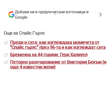
Добави ни в предпочитани източници в
Google
Още за Спайс Гърлс
Преди и сега: как изглеждаха момичета от
"Спайс гърлс" през 96-та и как изглеждат сега
Бременна на 44 години: Гери Халиуел
Петорно разочарование от Виктория Бекъм (и
още 4 известни жени)