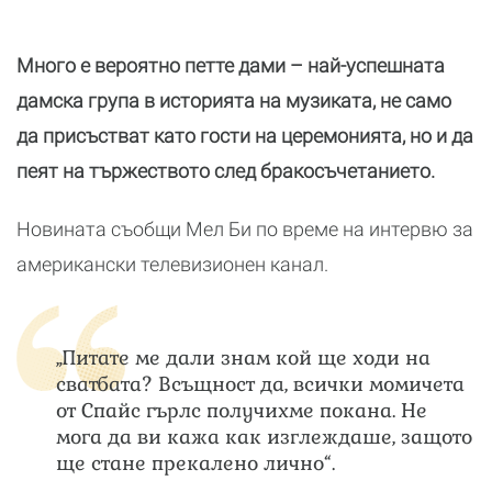
Много е вероятно петте дами – най-успешната
дамска група в историята на музиката, не само
да присъстват като гости на церемонията, но и да
пеят на тържеството след бракосъчетанието.
Новината съобщи Мел Би по време на интервю за
американски телевизионен канал.
„Питате ме дали знам кой ще ходи на
сватбата? Всъщност да, всички момичета
от Спайс гърлс получихме покана. Не
мога да ви кажа как изглеждаше, защото
ще стане прекалено лично“.