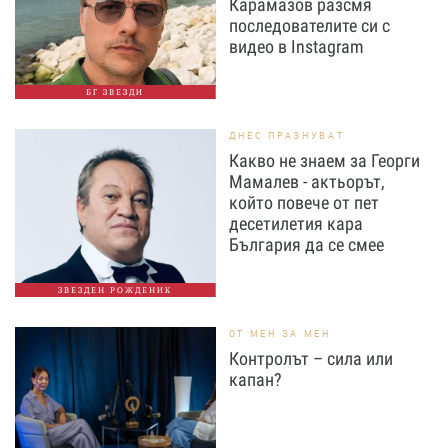
Карамазов разсмя
последователите си с
видео в Instagram
БГ ЗВЕЗДИ
ДНЕС ПРАЗНУВАТ
Какво не знаем за Георги
Мамалев - актьорът,
който повече от пет
десетилетия кара
България да се смее
ЗВЕЗДЕН РОЖДЕНИК
ОТ МЕН ЗА МЕН
Контролът – сила или
капан?