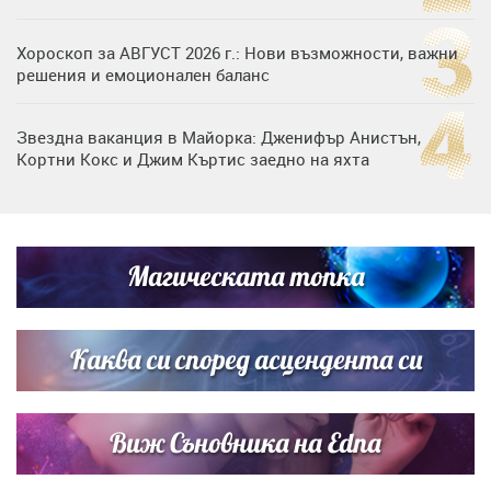
Хороскоп за АВГУСТ 2026 г.: Нови възможности, важни
решения и емоционален баланс
Звездна ваканция в Майорка: Дженифър Анистън,
Кортни Кокс и Джим Къртис заедно на яхта
Дъщерята на Гала - Мари отплава с любимия и двете
си деца на семейна морска приказка
Магическата топка
Дъщерята на Тодор Батков вдигна сватба, Стоичков и
Братя Аргирови я изненадаха с песен
Каква си според асцендента си
Виж Съновника на Edna