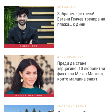
ЛЮБОПИТНО
Забравете фитнеса!
Евгени Генчев тренира на
плажа… с дини
ЛЮБОПИТНО
ДНЕС ПРАЗНУВАТ
Преди да стане
херцогиня: 10 любопитни
факта за Меган Маркъл,
които малцина знаят
ЗВЕЗДЕН РОЖДЕНИК
СВОБОДНО ВРЕМЕ