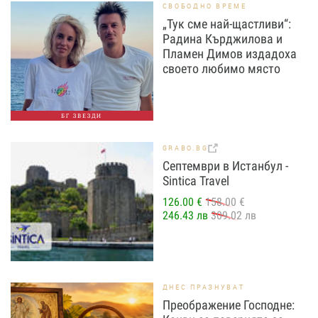
СВОБОДНО ВРЕМЕ
„Тук сме най-щастливи“:
Радина Кърджилова и
Пламен Димов издадоха
своето любимо място
БГ ЗВЕЗДИ
GRABO.BG
Септември в Истанбул -
Sintica Travel
126.00 €
158.00 €
246.43 лв
309.02 лв
ДНЕС ПРАЗНУВАТ
Преображение Господне: