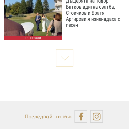
Дъщерята на Тодор
Батков вдигна сватба,
Стоичков и Братя
Аргирови я изненадаха с
песен
БГ ЗВЕЗДИ
Последвай ни във: