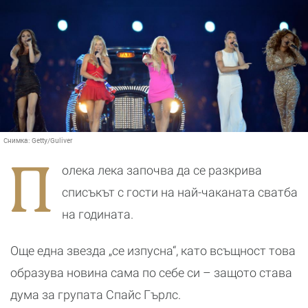
Снимка:
Getty/Guliver
П
олека лека започва да се разкрива
списъкът с гости на най-чаканата сватба
на годината.
Още една звезда „се изпусна“, като всъщност това
образува новина сама по себе си – защото става
дума за групата Спайс Гърлс.