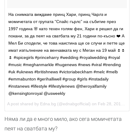
На снимката виждаме принц Хари, принц Чарлз и
момичетата от групата “Спайс гърлс” на събитие през
1997 година 🌸 като техен голям фен, Хари е решил да ги
покани, за да пеят на сватбата му 21 години по-късно ❤️ А
Мел Би сподели, че това наистина ще се случи и петте ще
имат изпълнение на венчавката му с Меган на 19 май 🌷🌷
🌷 #spicegirls #princeharry #wedding #royalwedding #royal
#music #meghanmarkle #hugenews #news #viral #trending
#uk #uknews #britishnews #victoriabeckham #melc #melb
#emmabunton #gerihalliwell #group #girls #instadaily
#instanews #lifestyle #lifestylenews @theroyalfamily
@kensingtonroyal @usweekly
A post shared by
Edna.bg
(@ednabgofficial) on
Feb 28, 2018 at 3:46am PST
Няма ли да е много мило, ако сега момичетата
пеят на сватбата му?