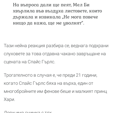
На въпроса дали ще пеят, Мел Би
хвърлила във въздуха листовете, които
държала и извикала „Не мога повече
нищо да кажа, ще ме уволнят“.
Тази нейна реакция разбира се, веднага подхрани
слуховете за това отдавна чакано завръщане на
сцената на Спайс Гърлс.
Трогателното в случая е, че преди 21 години,
когато Спайс Гърлс бяха на върха, един от
многобройните им фенове беше и малкият принц
Хари.
Дори има снимка с тях.