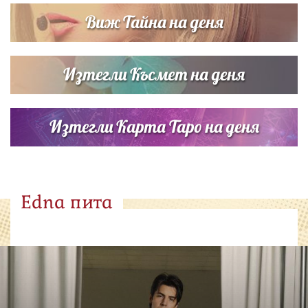
Виж Тайна на деня
Изтегли Късмет на деня
Изтегли Карта Таро на деня
Edna пита