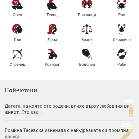
Овен
Телец
Близнаци
Рак
Лъв
Дева
Везни
Скорпион
Стрелец
Козирог
Водолей
Риби
Най-четени
Датата, на която сте родени, влияе върху любовния ви
живот. Ето как...
Ромина Тасевска изненада с най-дръзката си промяна
досега