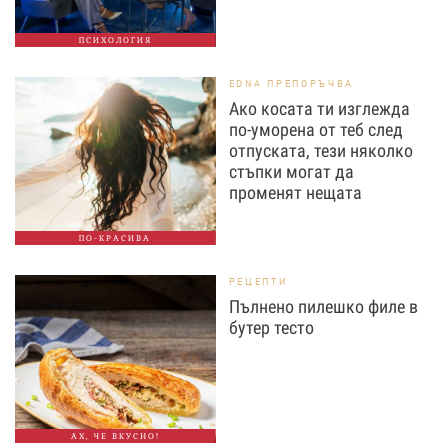
ПСИХОЛОГИЯ
EDNA ПРЕПОРЪЧВА
Ако косата ти изглежда
по-уморена от теб след
отпуската, тези няколко
стъпки могат да
променят нещата
ПО-КРАСИВА
РЕЦЕПТИ
Пълнено пилешко филе в
бутер тесто
АХ, ЧЕ ВКУСНО!