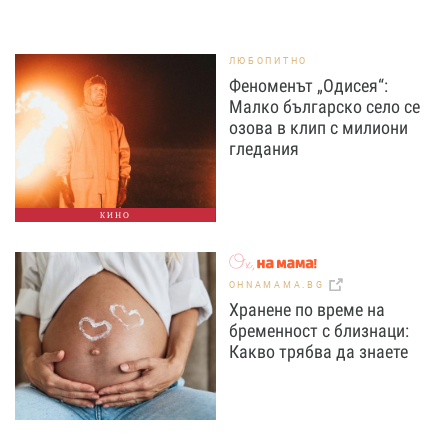
ЛЮБОПИТНО
Феноменът „Одисея“:
Малко българско село се
озова в клип с милиони
гледания
КИНО
OHNAMAMA.BG
Хранене по време на
бременност с близнаци:
Какво трябва да знаете