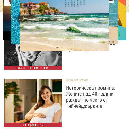
Оферти
IN MEMORIAM
64 години по-късно:
Смъртта на Мерилин
Монро продължава да
буди въпроси
ДА ПОЧЕТЕМ ДНЕС
ЛЮБОПИТНО
Историческа промяна:
Жените над 40 години
раждат по-често от
тийнейджърките
ЛЮБОПИТНО