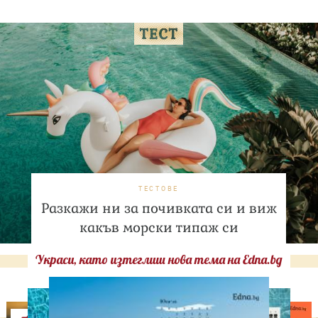
ТЕСТОВЕ
Разкажи ни за почивката си и виж
какъв морски типаж си
Украси, като изтеглиш нова тема на Edna.bg