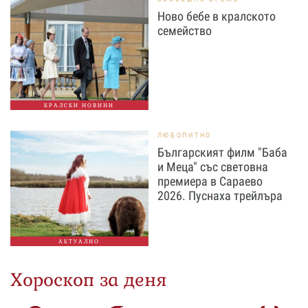
Ново бебе в кралското
семейство
КРАЛСКИ НОВИНИ
ЛЮБОПИТНО
Българският филм "Баба
и Меца" със световна
премиера в Сараево
2026. Пуснаха трейлъра
АКТУАЛНО
Хороскоп за деня