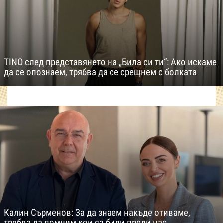
TINO след представянето на „Била си ти“: Ако искаме
да се опознаем, трябва да се срещнем с болката
Калин Сърменов: За да знаем накъде отиваме,
трябва да помним кои са били преди нас