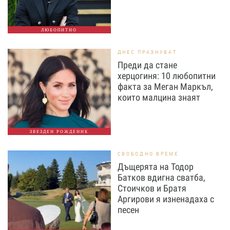
ЛЮБОПИТНО
ДНЕС ПРАЗНУВАТ
Преди да стане
херцогиня: 10 любопитни
факта за Меган Маркъл,
които малцина знаят
ЗВЕЗДЕН РОЖДЕНИК
СВОБОДНО ВРЕМЕ
Дъщерята на Тодор
Батков вдигна сватба,
Стоичков и Братя
Аргирови я изненадаха с
песен