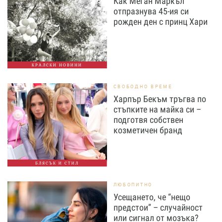
Как Меган Маркъл
отпразнува 45-ия си
рожден ден с принц Хари
КРАЛСКИ НОВИНИ
СВОБОДНО ВРЕМЕ
Харпър Бекъм тръгва по
стъпките на майка си –
подготвя собствен
козметичен бранд
БЛЯСЪК И СТИЛ
ЛЮБОПИТНО
Усещането, че “нещо
предстои” – случайност
или сигнал от мозъка?