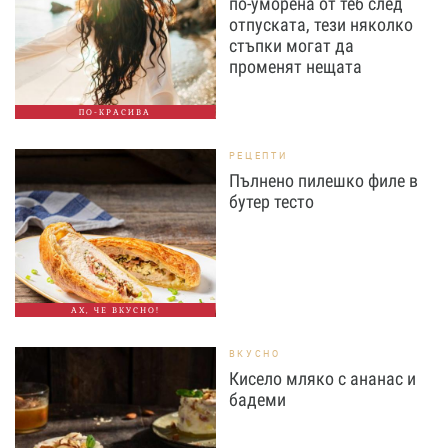
по-уморена от теб след
отпуската, тези няколко
стъпки могат да
променят нещата
ПО-КРАСИВА
РЕЦЕПТИ
Пълнено пилешко филе в
бутер тесто
АХ, ЧЕ ВКУСНО!
ВКУСНО
Кисело мляко с ананас и
бадеми