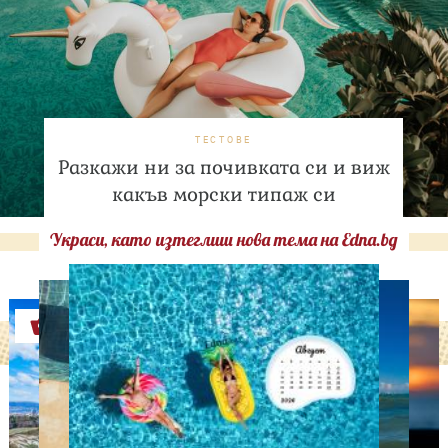
ТЕСТОВЕ
Разкажи ни за почивката си и виж
какъв морски типаж си
Украси, като изтеглиш нова тема на Edna.bg
Оферти
IN MEMORIAM
64 години по-късно: