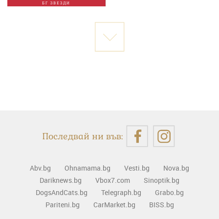
БГ ЗВЕЗДИ
Последвай ни във:
Abv.bg
Ohnamama.bg
Vesti.bg
Nova.bg
Dariknews.bg
Vbox7.com
Sinoptik.bg
DogsAndCats.bg
Telegraph.bg
Grabo.bg
Pariteni.bg
CarMarket.bg
BISS.bg