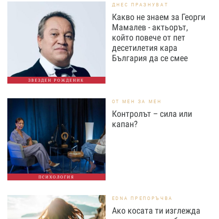
ДНЕС ПРАЗНУВАТ
Какво не знаем за Георги
Мамалев - актьорът,
който повече от пет
десетилетия кара
България да се смее
ЗВЕЗДЕН РОЖДЕНИК
ОТ МЕН ЗА МЕН
Контролът – сила или
капан?
ПСИХОЛОГИЯ
EDNA ПРЕПОРЪЧВА
Ако косата ти изглежда