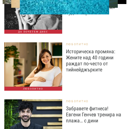
Смъртта на Мерилин
Монро продължава да
буди въпроси
ДА ПОЧЕТЕМ ДНЕС
ЛЮБОПИТНО
Историческа промяна:
Жените над 40 години
раждат по-често от
тийнейджърките
ЛЮБОПИТНО
ЛЮБОПИТНО
Забравете фитнеса!
Евгени Генчев тренира на
плажа… с дини