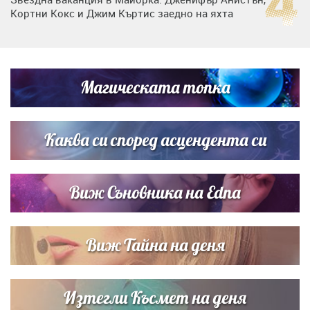
Кортни Кокс и Джим Къртис заедно на яхта
Дъщерята на Гала - Мари отплава с любимия и двете
си деца на семейна морска приказка
Магическата топка
Дъщерята на Тодор Батков вдигна сватба, Стоичков и
Братя Аргирови я изненадаха с песен
Каква си според асцендента си
Виж Съновника на Edna
Виж Тайна на деня
Изтегли Късмет на деня