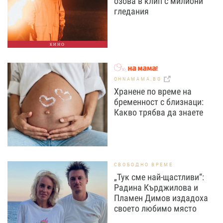
озова в клип с милиони
гледания
КИНО
OHNAMAMA.BG
Хранене по време на
бременност с близнаци:
Какво трябва да знаете
СВОБОДНО ВРЕМЕ
„Тук сме най-щастливи“:
Радина Кърджилова и
Пламен Димов издадоха
своето любимо място