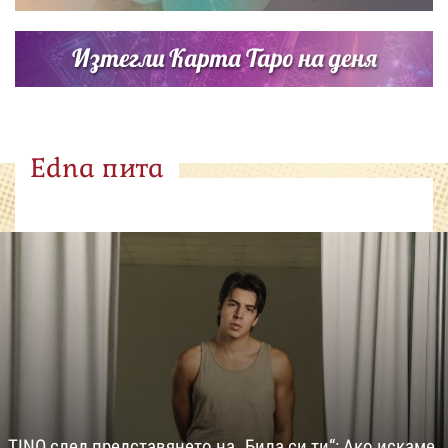
Изтегли Карта Таро на деня
Edna пита
TINO след представянето на „Била си ти“: Ако искаме