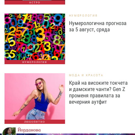
АСТРО
НУМЕРОЛОГИЯ
Нумерологична прогноза
за 5 август, сряда
НУМЕРОЛОГИЯ
МОДА И КРАСОТА
Край на високите токчета
и дамските чанти? Gen Z
променя правилата за
вечерния аутфит
ЛЮБОПИТНО
Йорданова