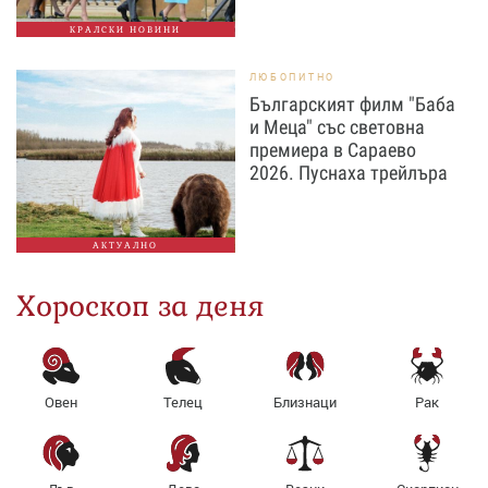
КРАЛСКИ НОВИНИ
ЛЮБОПИТНО
Българският филм "Баба
и Меца" със световна
премиера в Сараево
2026. Пуснаха трейлъра
АКТУАЛНО
Хороскоп за деня
Овен
Телец
Близнаци
Рак