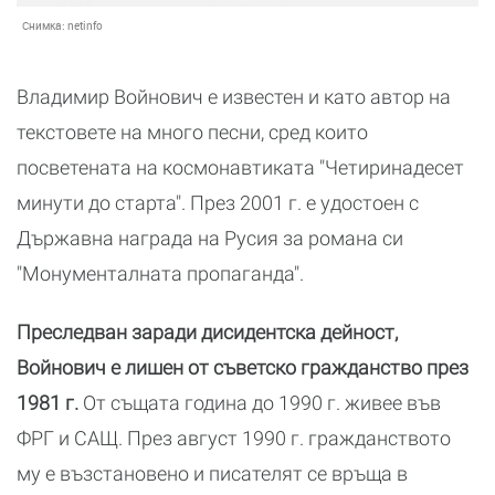
Снимка:
netinfo
Владимир Войнович е известен и като автор на
текстовете на много песни, сред които
посветената на космонавтиката "Четиринадесет
минути до старта". През 2001 г. е удостоен с
Държавна награда на Русия за романа си
"Монументалната пропаганда".
Преследван заради дисидентска дейност,
Войнович е лишен от съветско гражданство през
1981 г.
От същата година до 1990 г. живее във
ФРГ и САЩ. През август 1990 г. гражданството
му е възстановено и писателят се връща в