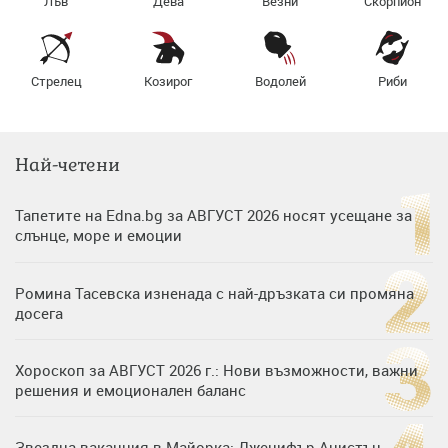
Лъв
Дева
Везни
Скорпион
Стрелец
Козирог
Водолей
Риби
Най-четени
Тапетите на Edna.bg за АВГУСТ 2026 носят усещане за
слънце, море и емоции
Ромина Тасевска изненада с най-дръзката си промяна
досега
Хороскоп за АВГУСТ 2026 г.: Нови възможности, важни
решения и емоционален баланс
Звездна ваканция в Майорка: Дженифър Анистън,