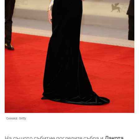
Снимка:
Getty
На същото събитие погледите събра и
Дакота