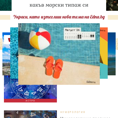
какъв морски типаж си
Украси, като изтеглиш нова тема на Edna.bg
Оферти
АСТРОЛОГИЯ
Дневен хороскоп за 6
август, четвъртък
АСТРО
НУМЕРОЛОГИЯ