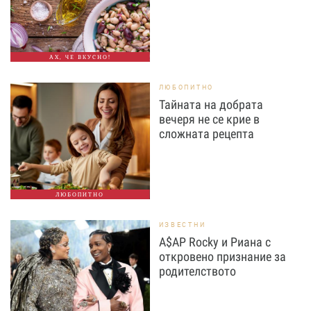
АХ, ЧЕ ВКУСНО!
ЛЮБОПИТНО
Тайната на добрата
вечеря не се крие в
сложната рецепта
ЛЮБОПИТНО
ИЗВЕСТНИ
A$AP Rocky и Риана с
откровено признание за
родителството