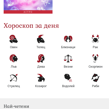
АСТРО
Хороскоп за деня
Овен
Телец
Близнаци
Рак
Лъв
Дева
Везни
Скорпион
Стрелец
Козирог
Водолей
Риби
Най-четени