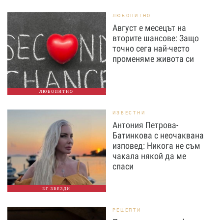
ЛЮБОПИТНО
Август е месецът на
вторите шансове: Защо
точно сега най-често
променяме живота си
ЛЮБОПИТНО
ИЗВЕСТНИ
Антония Петрова-
Батинкова с неочаквана
изповед: Никога не съм
чакала някой да ме
спаси
БГ ЗВЕЗДИ
РЕЦЕПТИ