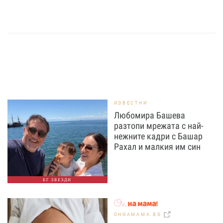
ИЗВЕСТНИ
Любомира Башева
разтопи мрежата с най-
нежните кадри с Башар
Рахал и малкия им син
БГ ЗВЕЗДИ
OHNAMAMA.BG