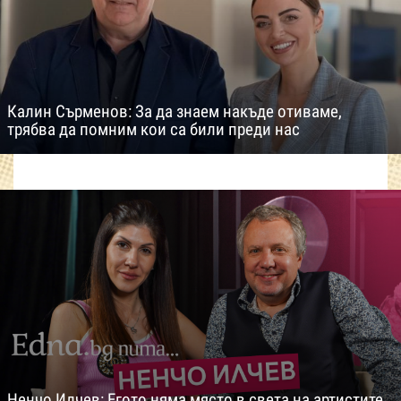
Калин Сърменов: За да знаем накъде отиваме,
трябва да помним кои са били преди нас
Ненчо Илчев: Егото няма място в света на артистите