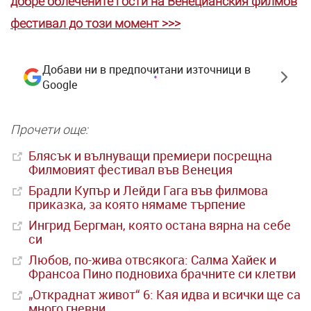
добре облечените гости на Венецианския филмов
фестивал до този момент >>>
Добави ни в предпочитани източници в
Google
Прочети още:
Блясък и вълнуващи премиери посрещна
Филмовият фестивал във Венеция
Брадли Купър и Лейди Гага във филмова
приказка, за която нямаме търпение
Ингрид Бергман, която остана вярна на себе
си
Любов, по-жива отвсякога: Салма Хайек и
Франсоа Пино подновиха брачните си клетви
„Откраднат живот“ 6: Кая идва и всички ще са
много гневни