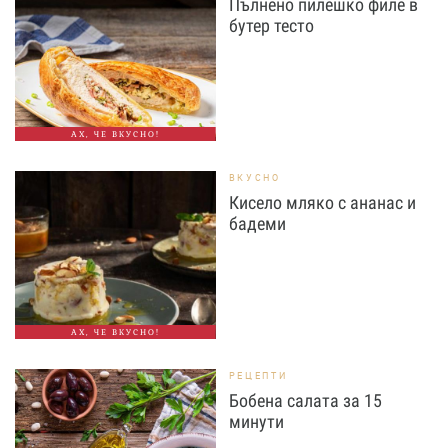
Пълнено пилешко филе в
бутер тесто
АХ, ЧЕ ВКУСНО!
ВКУСНО
Кисело мляко с ананас и
бадеми
АХ, ЧЕ ВКУСНО!
РЕЦЕПТИ
Бобена салата за 15
минути