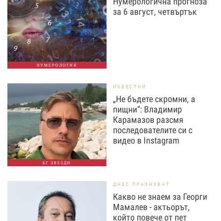
Нумерологична прогноза
за 6 август, четвъртък
НУМЕРОЛОГИЯ
ИЗВЕСТНИ
„Не бъдете скромни, а
пищни“: Владимир
Карамазов разсмя
последователите си с
видео в Instagram
БГ ЗВЕЗДИ
ДНЕС ПРАЗНУВАТ
Какво не знаем за Георги
Мамалев - актьорът,
който повече от пет