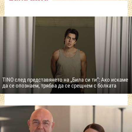
TINO след представянето на „Била си ти“: Ако искаме
да се опознаем, трябва да се срещнем с болката