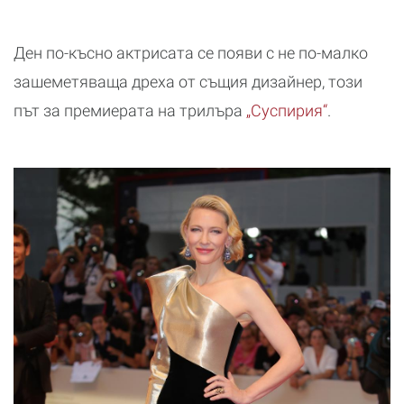
Ден по-късно актрисата се появи с не по-малко
зашеметяваща дреха от същия дизайнер, този
път за премиерата на трилъра
„Суспирия“
.