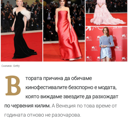
Снимка:
Getty
В
тората причина да обичаме
кинофестивалите безспорно е модата,
която виждаме звездите да разхождат
по червения килим.
А Венеция по това време от
годината отново не разочарова.