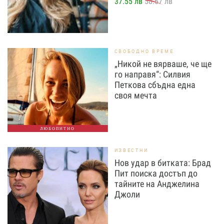
37.55 лв
58.67 лв
СВОБОДНО ВРЕМЕ
„Никой не вярваше, че ще
го направя“: Силвия
Петкова сбъдна една
своя мечта
ЛЮБОПИТНО
ИЗВЕСТНИ
Нов удар в битката: Брад
Пит поиска достъп до
тайните на Анджелина
Джоли