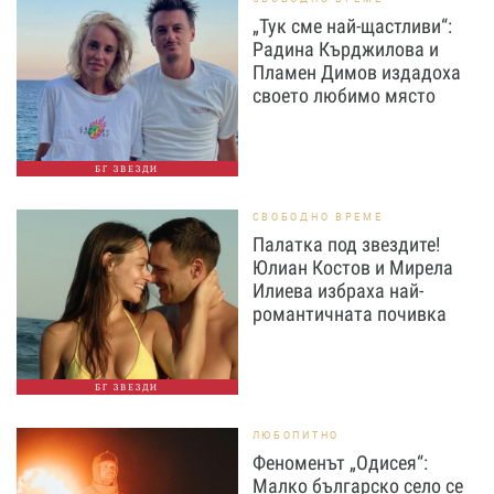
„Тук сме най-щастливи“:
Радина Кърджилова и
Пламен Димов издадоха
своето любимо място
БГ ЗВЕЗДИ
СВОБОДНО ВРЕМЕ
Палатка под звездите!
Юлиан Костов и Мирела
Илиева избраха най-
романтичната почивка
БГ ЗВЕЗДИ
ЛЮБОПИТНО
Феноменът „Одисея“:
Малко българско село се