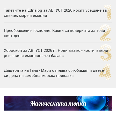
Тапетите на Edna.bg за АВГУСТ 2026 носят усещане за
слънце, море и емоции
Преображение Господне: Какви са поверията за този
свят ден
Хороскоп за АВГУСТ 2026 г.: Нови възможности, важни
решения и емоционален баланс
Дъщерята на Гала - Мари отплава с любимия и двете
си деца на семейна морска приказка
Дъщерята на Тодор Батков вдигна сватба, Стоичков и
Братя Аргирови я изненадаха с песен
Магическата топка
„Тук сме най-щастливи“: Радина Кърджилова и Пламен
Димов издадоха своето любимо място