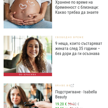
Хранене по време на
бременност с близнаци:
Какво трябва да знаете
СВОБОДНО ВРЕМЕ
9 неща, които състаряват
жената след 35 години –
без дори да ги осъзнава
ПО-КРАСИВА
GRABO.BG
Подстригване - Isabella
Beauty
19.20 €
30.00 €