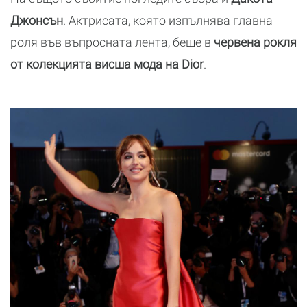
Джонсън
. Актрисата, която изпълнява главна
роля във въпросната лента, беше в
червена рокля
от колекцията висша мода на Dior
.