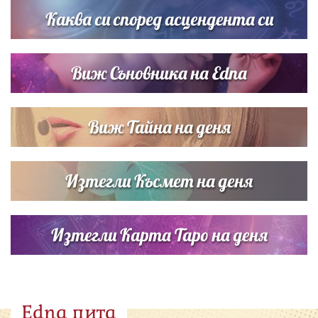
Каква си според асцендента си
Виж Съновника на Edna
Виж Тайна на деня
Изтегли Късмет на деня
Изтегли Карта Таро на деня
Edna пита