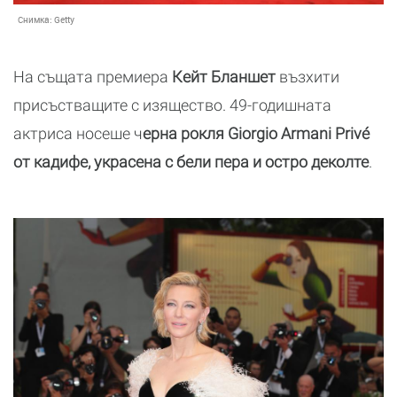
Снимка:
Getty
На същата премиера
Кейт Бланшет
възхити
присъстващите с изящество. 49-годишната
актриса носеше ч
ерна рокля Giorgio Armani Privé
от кадифе, украсена с бели пера и остро деколте
.