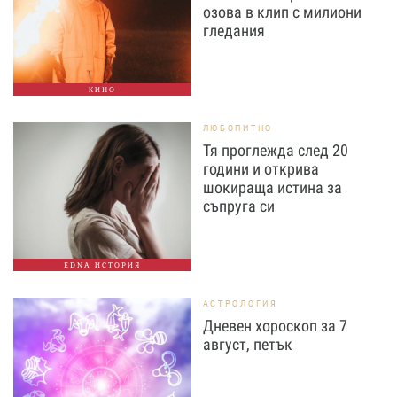
озова в клип с милиони
гледания
КИНО
ЛЮБОПИТНО
Тя проглежда след 20
години и открива
шокираща истина за
съпруга си
EDNA ИСТОРИЯ
АСТРОЛОГИЯ
Дневен хороскоп за 7
август, петък