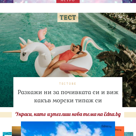
АСТРО
ТЕСТОВЕ
Разкажи ни за почивката си и виж
какъв морски типаж си
Украси, като изтеглиш нова тема на Edna.bg