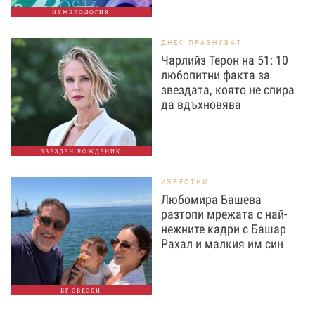
НУМЕРОЛОГИЯ
ДНЕС ПРАЗНУВАТ
Чарлийз Терон на 51: 10
любопитни факта за
звездата, която не спира
да вдъхновява
ЗВЕЗДЕН РОЖДЕНИК
ИЗВЕСТНИ
Любомира Башева
разтопи мрежата с най-
нежните кадри с Башар
Рахал и малкия им син
БГ ЗВЕЗДИ