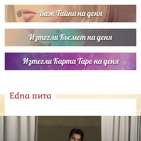
Виж Тайна на деня
Изтегли Късмет на деня
Изтегли Карта Таро на деня
Edna пита