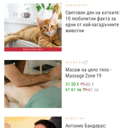
ЛЮБОПИТНО
Световен ден на котките:
10 любопитни факта за
едни от най-загадъчните
животни
ЛЮБОПИТНО
GRABO.BG
Масаж на цяло тяло -
Massage Zone 19
31.50 €
45.00 €
61.61 лв
88.01 лв
ИЗВЕСТНИ
Антонио Бандерас: