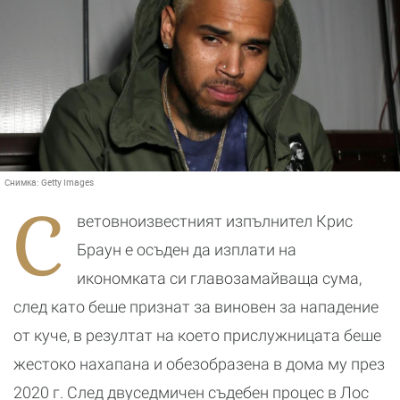
Снимка:
Getty Images
С
ветовноизвестният изпълнител Крис
Браун е осъден да изплати на
икономката си главозамайваща сума,
след като беше признат за виновен за нападение
от куче, в резултат на което прислужницата беше
жестоко нахапана и обезобразена в дома му през
2020 г. След двуседмичен съдебен процес в Лос