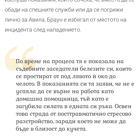
обади на спешните служби или да се погрижи
лично за Авила, Браун е избягал от мястото на
инцидента след нападението.
По време на процеса тя е показала на
съдебните заседатели белезите си, които
се простират от под лявото ѝ око до
челото. В показанията си тя заяви, че не е
успяла да се върне на работа като
домашна помощница, тъй като е
загубила силата в едната си ръка. Освен
това страда от посттравматично стресово
разстройство, заради което не може да
бъде в близост до кучета.