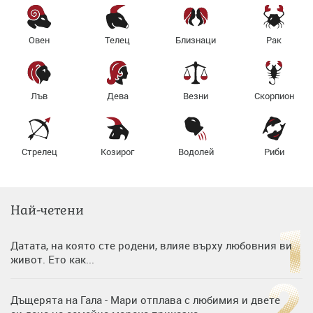
Овен
Телец
Близнаци
Рак
Лъв
Дева
Везни
Скорпион
Стрелец
Козирог
Водолей
Риби
Най-четени
Датата, на която сте родени, влияе върху любовния ви
живот. Ето как...
Дъщерята на Гала - Мари отплава с любимия и двете