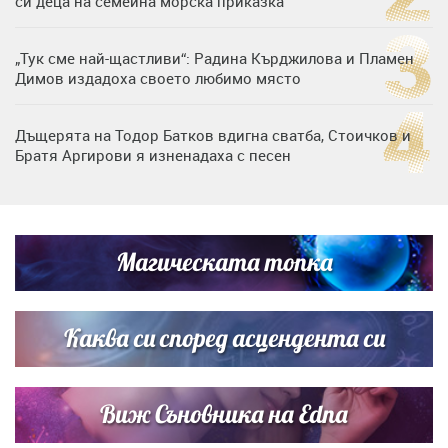
си деца на семейна морска приказка
„Тук сме най-щастливи“: Радина Кърджилова и Пламен
Димов издадоха своето любимо място
Дъщерята на Тодор Батков вдигна сватба, Стоичков и
Братя Аргирови я изненадаха с песен
Дневен хороскоп за 6 август, четвъртък
Магическата топка
Списъкът е ясен: Джей Ло и Риана във ВИП гостите на
сватбата на Роналдо
Каква си според асцендента си
Виж Съновника на Edna