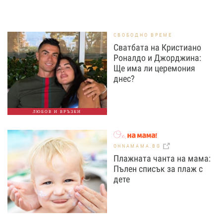
СВОБОДНО ВРЕМЕ
Сватбата на Кристиано
Роналдо и Джорджина:
Ще има ли церемония
днес?
ЛЮБОВ И ВРЪЗКИ
OHNAMAMA.BG
Плажната чанта на мама:
Пълен списък за плаж с
дете