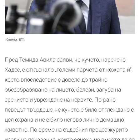
Снимка:
БТА
Пред Темида Авила заяви, че кучето, наречено
Хадес, е откъснало „големи парчета от кожата ѝ",
което впоследствие е довело до трайно
обезобразяване на лицето, белези, загуба на
зрението и увреждане на нервите. По-рано
певецът твърдеше, че кучето е било отглеждано с
цел охрана и не е било негово лично домашно
животно. По време на съдебния процес журито
изслуша показания, които сочеха, че вместо да се