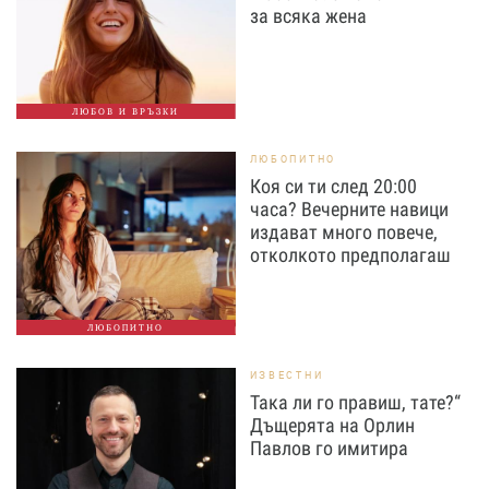
за всяка жена
ЛЮБОВ И ВРЪЗКИ
ЛЮБОПИТНО
Коя си ти след 20:00
часа? Вечерните навици
издават много повече,
отколкото предполагаш
ЛЮБОПИТНО
ИЗВЕСТНИ
Така ли го правиш, тате?“
Дъщерята на Орлин
Павлов го имитира