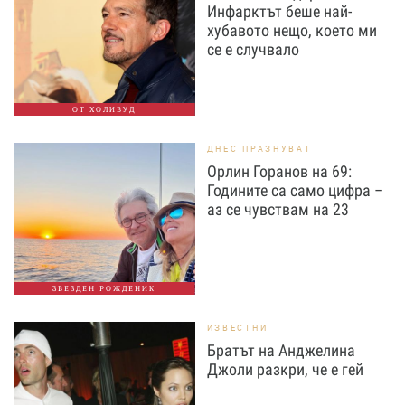
Инфарктът беше най-
хубавото нещо, което ми
се е случвало
ОТ ХОЛИВУД
ДНЕС ПРАЗНУВАТ
Орлин Горанов на 69:
Годините са само цифра –
аз се чувствам на 23
ЗВЕЗДЕН РОЖДЕНИК
ИЗВЕСТНИ
Братът на Анджелина
Джоли разкри, че е гей