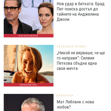
Нов удар в битката: Брад
Пит поиска достъп до
тайните на Анджелина
Джоли
ЕКСКЛУЗИВНО
СВОБОДНО ВРЕМЕ
„Никой не вярваше, че ще
го направя“: Силвия
Петкова сбъдна една
своя мечта
ЛЮБОПИТНО
ИЗВЕСТНИ
Мат Лебланк с нова
любов?