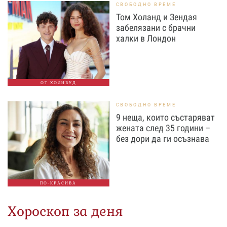
СВОБОДНО ВРЕМЕ
Том Холанд и Зендая
забелязани с брачни
халки в Лондон
ОТ ХОЛИВУД
СВОБОДНО ВРЕМЕ
9 неща, които състаряват
жената след 35 години –
без дори да ги осъзнава
ПО-КРАСИВА
Хороскоп за деня