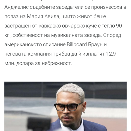
Анджелис съдебните заседатели се произнесоха в
полза на Мария Авила, чиито живот беше
застрашен от кавказко овчарско куче с тегло 90
кг., собственост на музикалната звезда. Според
американското списание Billboard Браун и
неговата компания трябва да ѝ изплатят 12,9
млн. долара за небрежност.