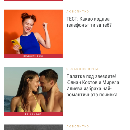
ЛЮБОПИТНО
ТЕСТ: Какво издава
телефонът ти за теб?
ЛЮБОПИТНО
СВОБОДНО ВРЕМЕ
Палатка под звездите!
Юлиан Костов и Мирела
Илиева избраха най-
романтичната почивка
БГ ЗВЕЗДИ
ЛЮБОПИТНО