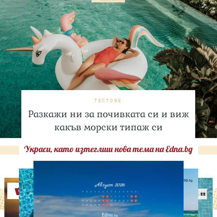
ТЕСТОВЕ
Разкажи ни за почивката си и виж
какъв морски типаж си
Украси, като изтеглиш нова тема на Edna.bg
Оферти