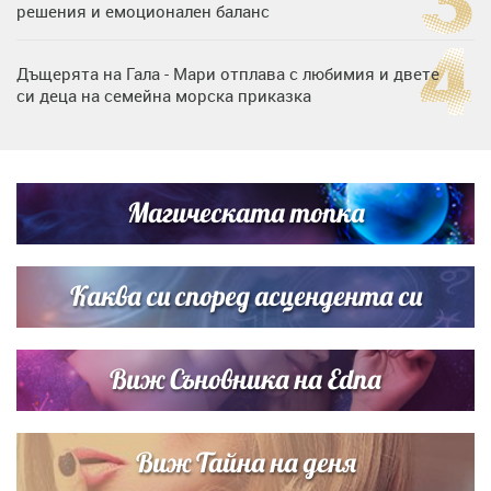
решения и емоционален баланс
Дъщерята на Гала - Мари отплава с любимия и двете
си деца на семейна морска приказка
„Тук сме най-щастливи“: Радина Кърджилова и Пламен
Димов издадоха своето любимо място
Магическата топка
Дъщерята на Тодор Батков вдигна сватба, Стоичков и
Братя Аргирови я изненадаха с песен
Каква си според асцендента си
Виж Съновника на Edna
Виж Тайна на деня