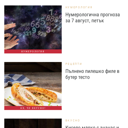
НУМЕРОЛОГИЯ
Нумерологична прогноза
за 7 август, петък
НУМЕРОЛОГИЯ
РЕЦЕПТИ
Пълнено пилешко филе в
бутер тесто
АХ, ЧЕ ВКУСНО!
ВКУСНО
Кисело мляко с ананас и