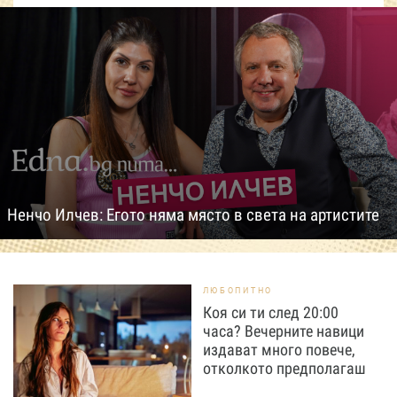
Ненчо Илчев: Егото няма място в света на артистите
ЛЮБОПИТНО
Коя си ти след 20:00
часа? Вечерните навици
издават много повече,
отколкото предполагаш