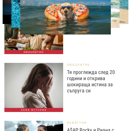
ЛЮБОПИТНО
Тайната на добрата
вечеря не се крие в
сложната рецепта
ЛЮБОПИТНО
ЛЮБОПИТНО
Тя проглежда след 20
години и открива
шокираща истина за
съпруга си
EDNA ИСТОРИЯ
ИЗВЕСТНИ
A$AP Rocky и Риана с