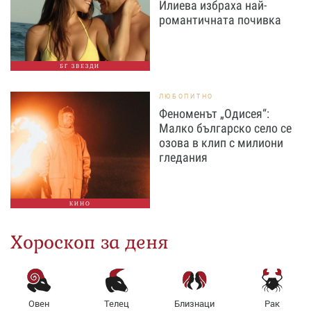
Илиева избраха най-
романтичната почивка
БГ ЗВЕЗДИ
ЛЮБОПИТНО
Феноменът „Одисея“:
Малко българско село се
озова в клип с милиони
гледания
КИНО
Хороскоп за деня
Овен
Телец
Близнаци
Рак