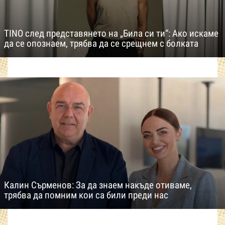
TINO след представянето на „Била си ти“: Ако искаме
да се опознаем, трябва да се срещнем с болката
Калин Сърменов: За да знаем накъде отиваме,
трябва да помним кои са били преди нас