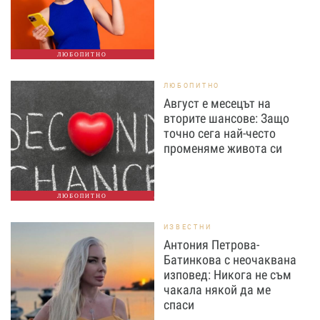
ЛЮБОПИТНО
ЛЮБОПИТНО
Август е месецът на
вторите шансове: Защо
точно сега най-често
променяме живота си
ЛЮБОПИТНО
ИЗВЕСТНИ
Антония Петрова-
Батинкова с неочаквана
изповед: Никога не съм
чакала някой да ме
спаси