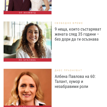
ОТ ХОЛИВУД
СВОБОДНО ВРЕМЕ
9 неща, които състаряват
жената след 35 години –
без дори да ги осъзнава
ПО-КРАСИВА
ДНЕС ПРАЗНУВАТ
Албена Павлова на 60:
Талант, хумор и
незабравими роли