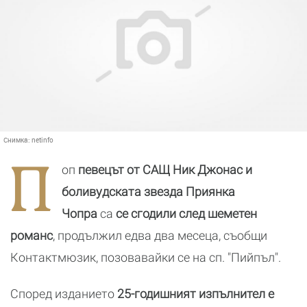
Снимка:
netinfo
П
оп
певецът от САЩ Ник Джонас и
боливудската звезда Приянка
Чопра
са
се сгодили след шеметен
романс
, продължил едва два месеца, съобщи
Контактмюзик, позовавайки се на сп. "Пийпъл".
Според изданието
25-годишният изпълнител е