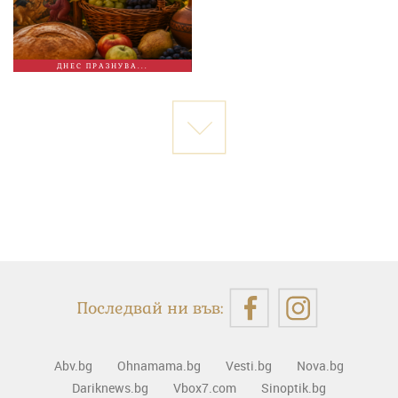
ДНЕС ПРАЗНУВА...
Последвай ни във:
Abv.bg
Ohnamama.bg
Vesti.bg
Nova.bg
Dariknews.bg
Vbox7.com
Sinoptik.bg