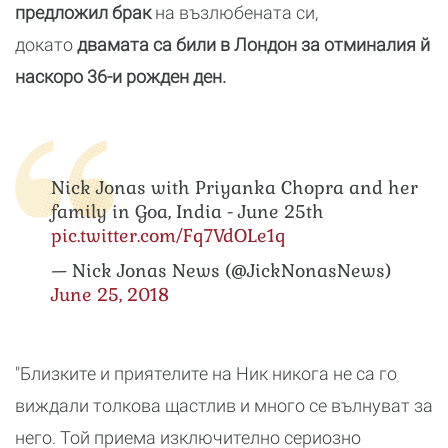
предложил брак
на възлюбената си,
докато
двамата са били в Лондон за отминалия й
наскоро 36-и рожден ден.
Nick Jonas with Priyanka Chopra and her
family in Goa, India - June 25th
pic.twitter.com/Fq7VdOLe1q
— Nick Jonas News (@JickNonasNews)
June 25, 2018
"Близките и приятелите на Ник никога не са го
виждали толкова щастлив и много се вълнуват за
него. Той приема изключително сериозно