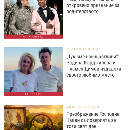
откровено признание за
родителството
ОТ ХОЛИВУД
СВОБОДНО ВРЕМЕ
„Тук сме най-щастливи“:
Радина Кърджилова и
Пламен Димов издадоха
своето любимо място
БГ ЗВЕЗДИ
ДНЕС ПРАЗНУВАТ
Преображение Господне:
Какви са поверията за
този свят ден