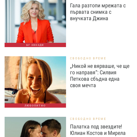
Гала разтопи мрежата с
първата снимка с
внучката Джина
БГ ЗВЕЗДИ
СВОБОДНО ВРЕМЕ
„Никой не вярваше, че ще
го направя“: Силвия
Петкова сбъдна една
своя мечта
ЛЮБОПИТНО
СВОБОДНО ВРЕМЕ
Палатка под звездите!
Юлиан Костов и Мирела