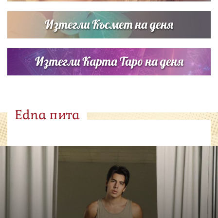
Изтегли Късмет на деня
Изтегли Карта Таро на деня
Edna пита