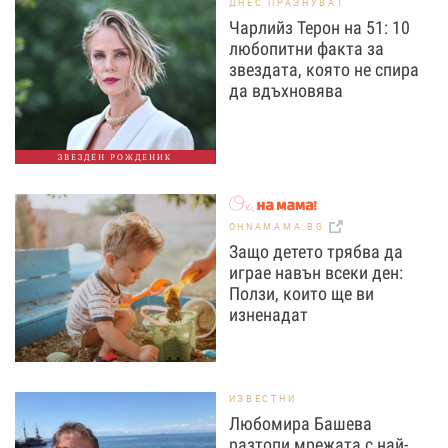
ДНЕС ПРАЗНУВАТ
Чарлийз Терон на 51: 10
любопитни факта за
звездата, която не спира
да вдъхновява
ЗВЕЗДЕН РОЖДЕНИК
OHNAMAMA.BG
Защо детето трябва да
играе навън всеки ден:
Ползи, които ще ви
изненадат
ИЗВЕСТНИ
Любомира Башева
разтопи мрежата с най-