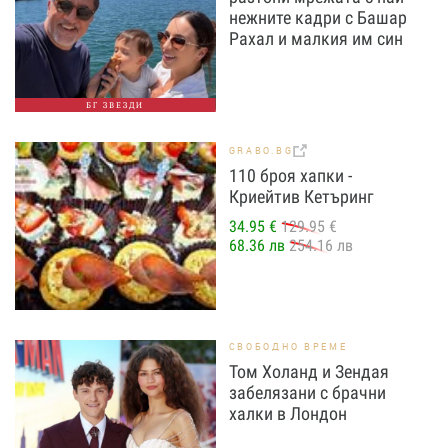
нежните кадри с Башар
Рахал и малкия им син
БГ ЗВЕЗДИ
GRABO.BG
110 броя хапки -
Криейтив Кетъринг
34.95 €
129.95 €
68.36 лв
254.16 лв
СВОБОДНО ВРЕМЕ
Том Холанд и Зендая
забелязани с брачни
халки в Лондон