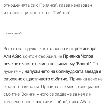
отношенията си с Приянка", казва неназован
източник, цитиран от сп. "Пийпъл".
Снимка:
netinfo
Вестта за годежа е потвърдена и от
режисьора
Али Абас
, който е съобщил, че
Приянка Чопра
вече не е част от екипа на филма му "Bharat".
По
думите му
напускането на боливудската звезда е
свързано с щастливото събитие.
"Приянка вече не
е част от екипа ни. Причината е много специално
събитие. Всички много се радваме за нея и й
желаем тонове щастие и любов", пише Абас.