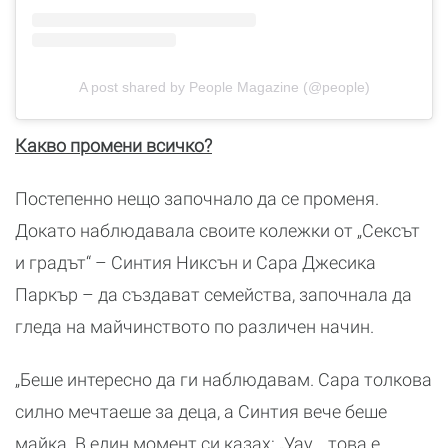
A post shared by People Magazine (@people)
Какво промени всичко?
Постепенно нещо започнало да се променя.
Докато наблюдавала своите колежки от „Сексът
и градът“ – Синтия Никсън и Сара Джесика
Паркър – да създават семейства, започнала да
гледа на майчинството по различен начин.
„Беше интересно да ги наблюдавам. Сара толкова
силно мечтаеше за деца, а Синтия вече беше
майка. В един момент си казах: „Уау… това е