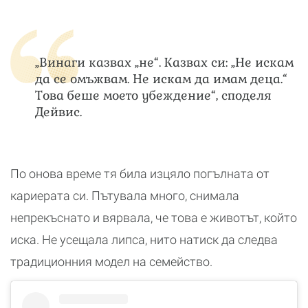
„Винаги казвах „не“. Казвах си: „Не искам
да се омъжвам. Не искам да имам деца.“
Това беше моето убеждение“, споделя
Дейвис.
По онова време тя била изцяло погълната от
кариерата си. Пътувала много, снимала
непрекъснато и вярвала, че това е животът, който
иска. Не усещала липса, нито натиск да следва
традиционния модел на семейство.