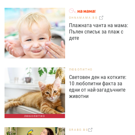
OHNAMAMA.BG
Плажната чанта на мама:
Пълен списък за плаж с
дете
ЛЮБОПИТНО
Световен ден на котките:
10 любопитни факта за
едни от най-загадъчните
животни
ЛЮБОПИТНО
GRABO.BG