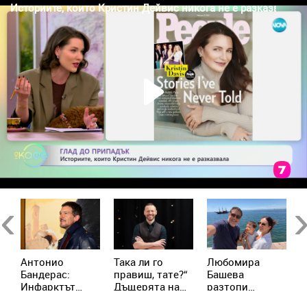
Previous
Ne
Антонио
Така ли го
Любомира
Н
Бандерас:
правиш, тате?“
Башева
б
Инфарктът
Дъщерята на
разтопи
П
беше най-
Орлин Павлов
мрежата с най-
д