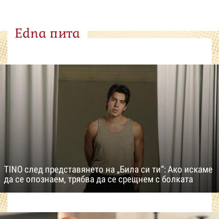
Edna пита
TINO след представянето на „Била си ти“: Ако искаме
да се опознаем, трябва да се срещнем с болката