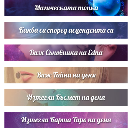
Магическата топка
Списъкът е ясен: Джей Ло и Риана във ВИП гостите на
сватбата на Роналдо
Каква си според асцендента си
Виж Съновника на Edna
Виж Тайна на деня
Изтегли Късмет на деня
Изтегли Карта Таро на деня