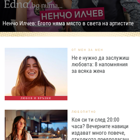
Ненчо Илчев: Егото няма място в света на артистите
ОТ МЕН ЗА МЕН
Не е нужно да заслужиш
любовта: 8 напомняния
за всяка жена
ЛЮБОВ И ВРЪЗКИ
ЛЮБОПИТНО
Коя си ти след 20:00
часа? Вечерните навици
издават много повече,
отколкото предполагаш