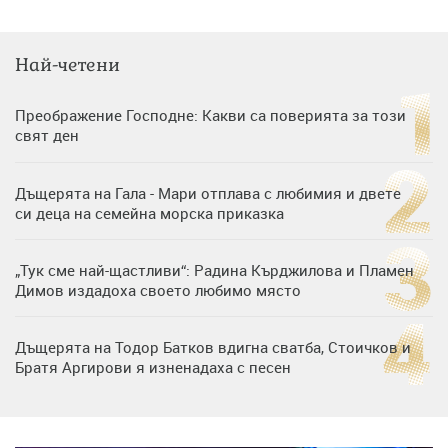
Най-четени
Преображение Господне: Какви са поверията за този
свят ден
Дъщерята на Гала - Мари отплава с любимия и двете
си деца на семейна морска приказка
„Тук сме най-щастливи“: Радина Кърджилова и Пламен
Димов издадоха своето любимо място
Дъщерята на Тодор Батков вдигна сватба, Стоичков и
Братя Аргирови я изненадаха с песен
Дневен хороскоп за 6 август, четвъртък