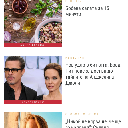
РЕЦЕПТИ
Бобена салата за 15
минути
АХ, ЧЕ ВКУСНО!
ИЗВЕСТНИ
Нов удар в битката: Брад
Пит поиска достъп до
тайните на Анджелина
Джоли
ЕКСКЛУЗИВНО
СВОБОДНО ВРЕМЕ
„Никой не вярваше, че ще
го направя“: Силвия