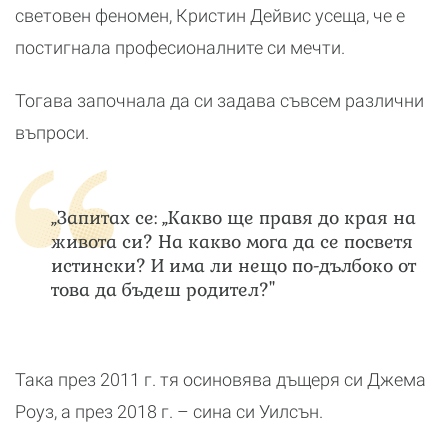
световен феномен, Кристин Дейвис усеща, че е
постигнала професионалните си мечти.
Тогава започнала да си задава съвсем различни
въпроси.
„Запитах се: „Какво ще правя до края на
живота си? На какво мога да се посветя
истински? И има ли нещо по-дълбоко от
това да бъдеш родител?"
Така през 2011 г. тя осиновява дъщеря си Джема
Роуз, а през 2018 г. – сина си Уилсън.