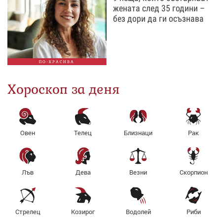
жената след 35 години –
без дори да ги осъзнава
ПО-КРАСИВА
Хороскоп за деня
Овен
Телец
Близнаци
Рак
Лъв
Дева
Везни
Скорпион
Стрелец
Козирог
Водолей
Риби