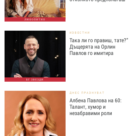
ЛЮБОПИТНО
ИЗВЕСТНИ
Така ли го правиш, тате?“
Дъщерята на Орлин
Павлов го имитира
БГ ЗВЕЗДИ
ДНЕС ПРАЗНУВАТ
Албена Павлова на 60:
Талант, хумор и
незабравими роли