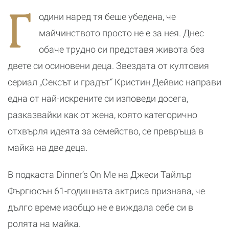
хубавото нещо,
го имитира
нежните кадри
т
Г
което ми се е
с Башар Рахал
А
одини наред тя беше убедена, че
ите
случвало
и малкия им
Д
син
майчинството просто не е за нея. Днес
обаче трудно си представя живота без
двете си осиновени деца. Звездата от култовия
сериал „Сексът и градът“ Кристин Дейвис направи
една от най-искрените си изповеди досега,
разказвайки как от жена, която категорично
отхвърля идеята за семейство, се превръща в
майка на две деца.
В подкаста Dinner’s On Me на Джеси Тайлър
Фъргюсън 61-годишната актриса признава, че
дълго време изобщо не е виждала себе си в
ролята на майка.