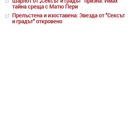
Шарлот от „Сексът и градът“ призна: Имах
тайна среща с Матю Пери
Прелъстена и изоставена: Звезда от "Сексът
и градът" откровено