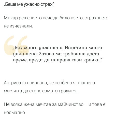
„Беше ме ужасно страх“
Макар решението вече да било взето, страховете
не изчезнали.
„Бях много уплашена. Наистина много
уплашена. Затова ми трябваше доста
време, преди да направя тази крачка.“
Актрисата признава, че особено я плашела
мисълта да стане самотен родител.
Не всяка жена мечтае за майчинство – и това е
нормално