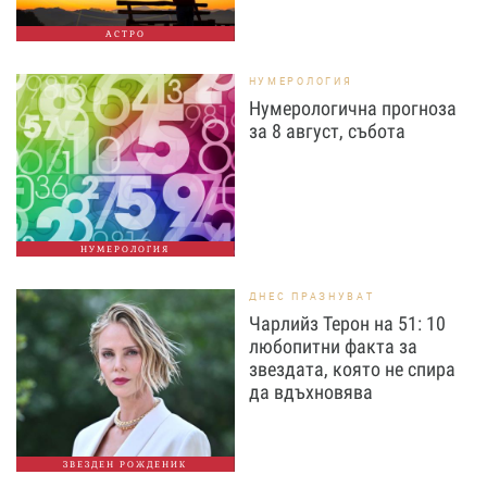
АСТРО
НУМЕРОЛОГИЯ
Нумерологична прогноза
за 8 август, събота
НУМЕРОЛОГИЯ
ДНЕС ПРАЗНУВАТ
Чарлийз Терон на 51: 10
любопитни факта за
звездата, която не спира
да вдъхновява
ЗВЕЗДЕН РОЖДЕНИК