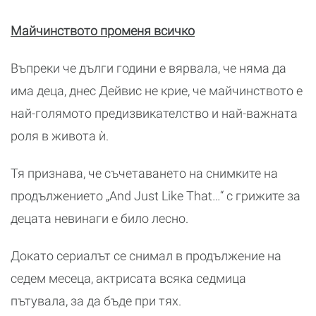
Майчинството променя всичко
Въпреки че дълги години е вярвала, че няма да
има деца, днес Дейвис не крие, че майчинството е
най-голямото предизвикателство и най-важната
роля в живота ѝ.
Тя признава, че съчетаването на снимките на
продължението „And Just Like That…“ с грижите за
децата невинаги е било лесно.
Докато сериалът се снимал в продължение на
седем месеца, актрисата всяка седмица
пътувала, за да бъде при тях.