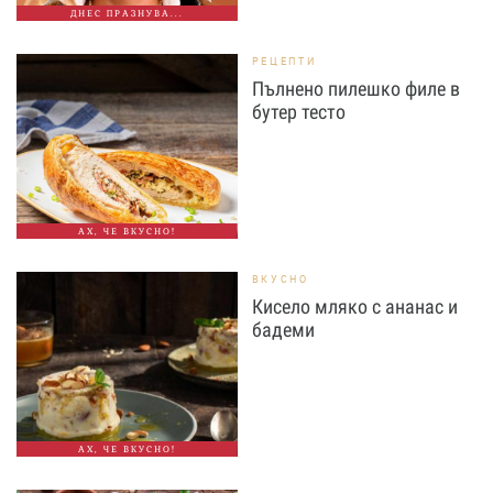
ДНЕС ПРАЗНУВА...
РЕЦЕПТИ
Пълнено пилешко филе в
бутер тесто
АХ, ЧЕ ВКУСНО!
ВКУСНО
Кисело мляко с ананас и
бадеми
АХ, ЧЕ ВКУСНО!