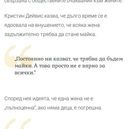
свързана с обществените очаквания към жените.
Кристин Дейвис казва, че дълго време се е
ядосвала на внушението, че всяка жена
задължително трябва да стане майка.
„Постоянно ни казват, че трябва да бъдем
майки. А това просто не е вярно за
всички.“
Според нея идеята, че една жена не е
„пълноценна“, ако няма деца, е погрешна.