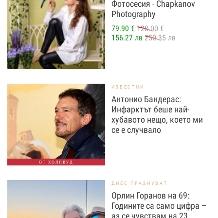
Фотосесия - Chapkanov
Photography
79.90 €
128.00 €
156.27 лв
250.35 лв
ИЗВЕСТНИ
Антонио Бандерас:
Инфарктът беше най-
хубавото нещо, което ми
се е случвало
ОТ ХОЛИВУД
ДНЕС ПРАЗНУВАТ
Орлин Горанов на 69:
Годините са само цифра –
аз се чувствам на 23