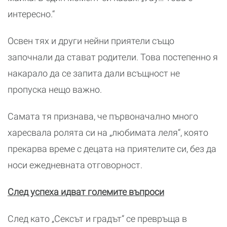
интересно.“
Освен тях и други нейни приятели също
започнали да стават родители. Това постепенно я
накарало да се запита дали всъщност не
пропуска нещо важно.
Самата тя признава, че първоначално много
харесвала ролята си на „любимата леля“, която
прекарва време с децата на приятелите си, без да
носи ежедневната отговорност.
След успеха идват големите въпроси
След като „Сексът и градът“ се превръща в