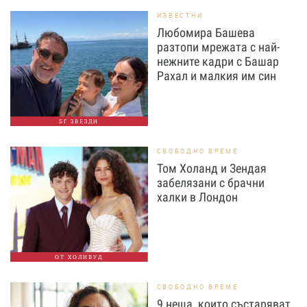
ИЗВЕСТНИ
Любомира Башева
разтопи мрежата с най-
нежните кадри с Башар
Рахал и малкия им син
БГ ЗВЕЗДИ
СВОБОДНО ВРЕМЕ
Том Холанд и Зендая
забелязани с брачни
халки в Лондон
ОТ ХОЛИВУД
СВОБОДНО ВРЕМЕ
9 неща, които състаряват