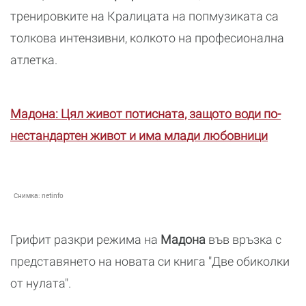
тренировките на Кралицата на попмузиката са
толкова интензивни, колкото на професионална
атлетка.
Мадона: Цял живот потисната, защото води по-
нестандартен живот и има млади любовници
Снимка:
netinfo
Грифит разкри режима на
Мадона
във връзка с
представянето на новата си книга "Две обиколки
от нулата".