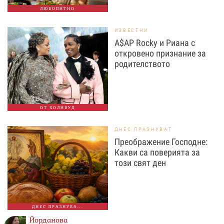
ЛЮБОПИТНО
ИЗВЕСТНИ
A$AP Rocky и Риана с
откровено признание за
родителството
ОТ ХОЛИВУД
ДНЕС ПРАЗНУВАТ
Преображение Господне:
Какви са поверията за
този свят ден
ДНЕС ПРАЗНУВА...
Йорданова