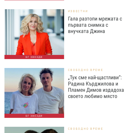
ИЗВЕСТНИ
Гала разтопи мрежата с
първата снимка с
внучката Джина
БГ ЗВЕЗДИ
СВОБОДНО ВРЕМЕ
„Тук сме най-щастливи“:
Радина Кърджилова и
Пламен Димов издадоха
своето любимо място
БГ ЗВЕЗДИ
СВОБОДНО ВРЕМЕ