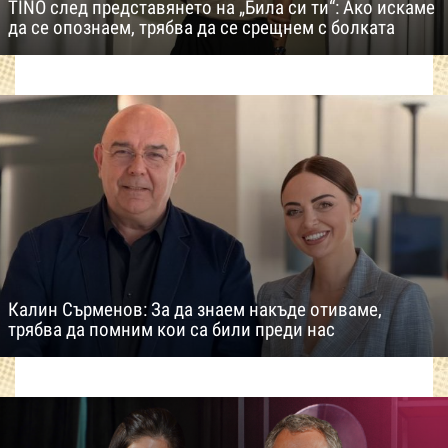
TINO след представянето на „Била си ти“: Ако искаме
да се опознаем, трябва да се срещнем с болката
Калин Сърменов: За да знаем накъде отиваме,
трябва да помним кои са били преди нас