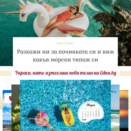
ТЕСТОВЕ
Разкажи ни за почивката си и виж
какъв морски типаж си
Украси, като изтеглиш нова тема на Edna.bg
Оферти
АСТРОЛОГИЯ
Дневен хороскоп за 6