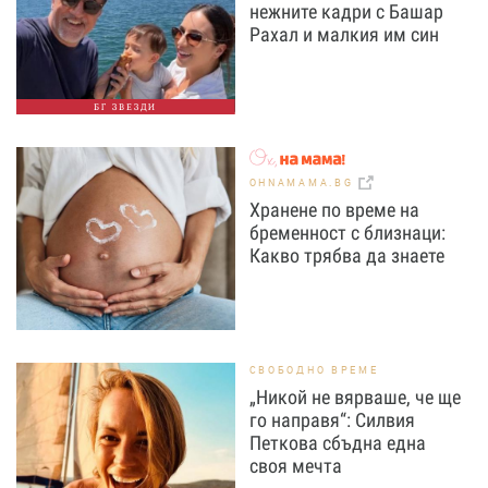
нежните кадри с Башар
Рахал и малкия им син
БГ ЗВЕЗДИ
OHNAMAMA.BG
Хранене по време на
бременност с близнаци:
Какво трябва да знаете
СВОБОДНО ВРЕМЕ
„Никой не вярваше, че ще
го направя“: Силвия
Петкова сбъдна една
своя мечта