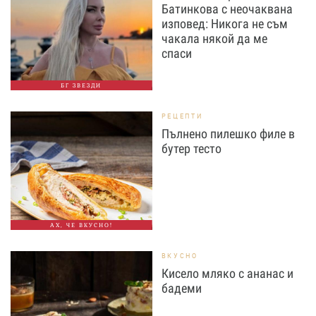
Батинкова с неочаквана
изповед: Никога не съм
чакала някой да ме
спаси
БГ ЗВЕЗДИ
РЕЦЕПТИ
Пълнено пилешко филе в
бутер тесто
АХ, ЧЕ ВКУСНО!
ВКУСНО
Кисело мляко с ананас и
бадеми