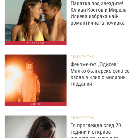
Палатка под звездите!
Юлиан Костов и Мирела
Илиева избраха най-
романтичната почивка
БГ ЗВЕЗДИ
ЛЮБОПИТНО
Феноменът „Одисея“:
Малко българско село се
озова в клип с милиони
гледания
КИНО
ЛЮБОПИТНО
Тя проглежда след 20
години и открива