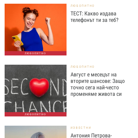
ЛЮБОПИТНО
ТЕСТ: Какво издава
телефонът ти за теб?
ЛЮБОПИТНО
ЛЮБОПИТНО
Август е месецът на
вторите шансове: Защо
точно сега най-често
променяме живота си
ЛЮБОПИТНО
ИЗВЕСТНИ
Антония Петрова-