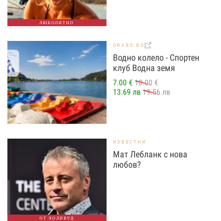
ЛЮБОПИТНО
GRABO.BG
Водно колело - Спортен
клуб Водна земя
7.00 €
10.00 €
13.69 лв
19.56 лв
ИЗВЕСТНИ
Мат Лебланк с нова
любов?
ОТ ХОЛИВУД