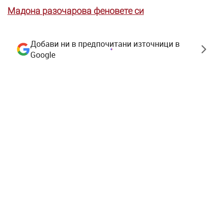
Мадона разочарова феновете си
Добави ни в предпочитани източници в
Google