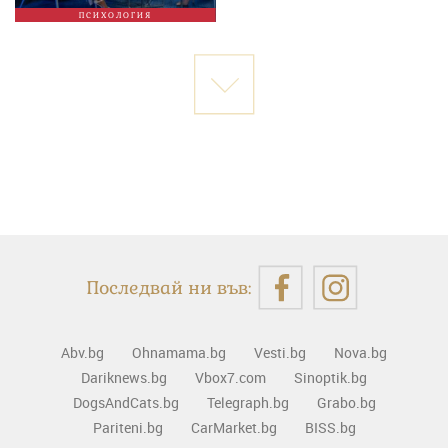
ПСИХОЛОГИЯ
Последвай ни във:
Abv.bg
Ohnamama.bg
Vesti.bg
Nova.bg
Dariknews.bg
Vbox7.com
Sinoptik.bg
DogsAndCats.bg
Telegraph.bg
Grabo.bg
Pariteni.bg
CarMarket.bg
BISS.bg