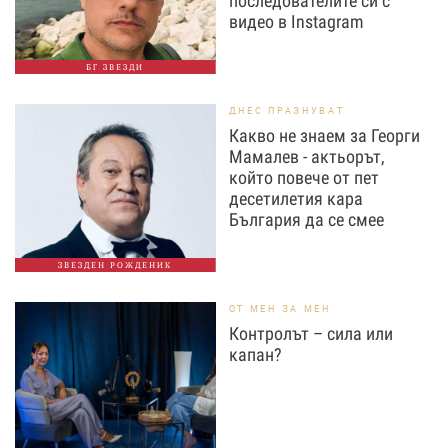
последователите си с
видео в Instagram
БГ ЗВЕЗДИ
ДНЕС ПРАЗНУВАТ
Какво не знаем за Георги
Мамалев - актьорът,
който повече от пет
десетилетия кара
България да се смее
ЗВЕЗДЕН РОЖДЕНИК
ОТ МЕН ЗА МЕН
Контролът – сила или
капан?