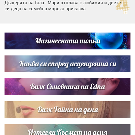
Дъщерята на Гала - Мари отплава с любимия и двете
си деца на семейна морска приказка
Дъщерята на Тодор Батков вдигна сватба, Стоичков и
Братя Аргирови я изненадаха с песен
Магическата топка
„Тук сме най-щастливи“: Радина Кърджилова и Пламен
Димов издадоха своето любимо място
Каква си според асцендента си
Виж Съновника на Edna
Виж Тайна на деня
Изтегли Късмет на деня