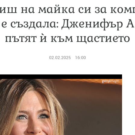
иш на майка си за ком
 е създала: Дженифър 
пътят ѝ към щастието
02.02.2025
16:00