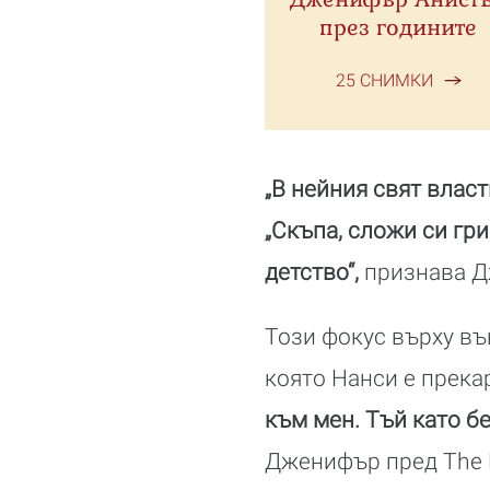
през годините
25 СНИМКИ
„В нейния свят власт
„Скъпа, сложи си гр
детство“,
признава Д
Този фокус върху въ
която Нанси е прека
към мен. Тъй като б
Дженифър пред The ​​