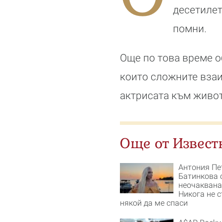
десетилет
помни.
Още по това време о
които сложните вза
актрисата към живот
Още от Извест
Антония Пе
Батинкова 
неочаквана
Никога не 
някой да ме спаси