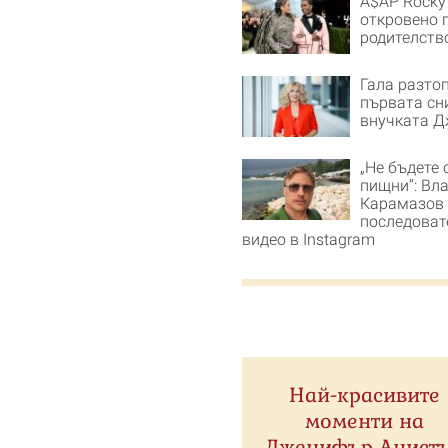
A$AP Rocky
откровено 
родителств
Гала разто
първата сн
внучката 
„Не бъдете 
пищни“: Вл
Карамазов
последовате
видео в Instagram
Най-красивите
моменти на
Дженифър Анист