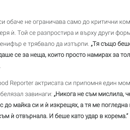
и обаче не ограничава само до критични ком
ря ѝ. Той се разпростира и върху други фор
енифър е трябвало да изтърпи.
„Тя също беш
ше се за неща, които просто намирах за то
.
ood Reporter актрисата си припомня един мо
е белязал завинаги:
„Никога не cъм мислила, ч
до майка си и ѝ изкрещях, а тя ме погледна 
съм ѝ отвърнала. И беше като удар в корема.“