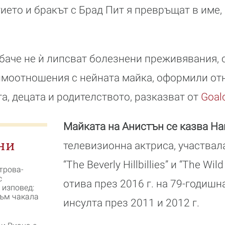
ието и бракът с Брад Пит я превръщат в име,
баче не ѝ липсват болезнени преживявания, 
имоотношения с нейната майка, оформили от
а, децата и родителството, разказват от
Goal
Майката на Анистън се казва На
ни
телевизионна актриса, участвал
“The Beverly Hillbillies” и “The Wil
трова-
с
отива през 2016 г. на 79-годишн
 изповед:
съм чакала
инсулта през 2011 и 2012 г.