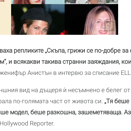
ваха репликите „Скъпа, грижи се по-добре за 
им“, и всякакви такива странни заяждания, ко
женифър Анистън в интервю за списание ELL
ншния вид на дъщеря ѝ несъмнено е белег от 
рала по-голямата част от живота си.
„Тя беше
еше модел, беше разкошна, зашеметяваща. Аз 
Hollywood Reporter.