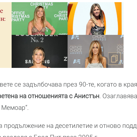
с
н:
ете се задълбочава през 90-те, когато в кра
ветена на отношенията с Анистън
. Озаглавява
 Мемоар“.
 в продължение на десетилетие и отново под