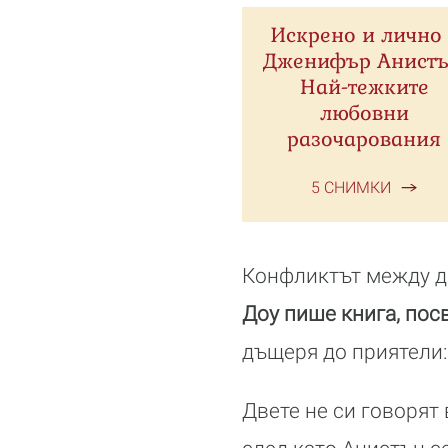
Искрено и лично 
Дженифър Анистъ
Най-тежките
любовни
разочарования
5 СНИМКИ
Конфликтът между дв
Доу пише книга, пос
дъщеря до приятели:
Двете не си говорят