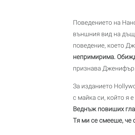
Поведението на Нанс
външния вид на дъще
поведение, което Дж
непримирима. Обижда
признава Дженифър
За изданието Hollyw
с майка си, който я 
Веднъж повиших глас 
Тя ми се смееше, че 