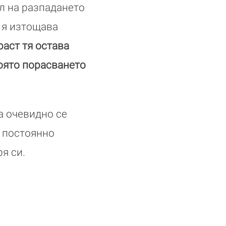
л на разпадането
а я изтощава
раст тя остава
която порасването
а очевидно се
у постоянно
я си.