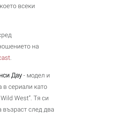
 което всеки
сред
ношението на
cast
.
нси Дау
- модел и
а в сериали като
d Wild West”. Тя си
а възраст след два