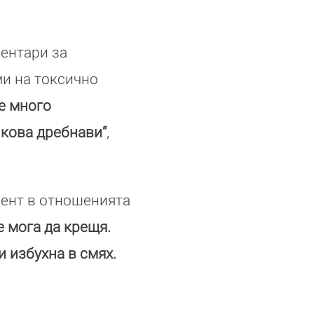
ентари за
ми на токсично
е много
лкова дребнави“
,
мент в отношенията
е мога да крещя.
и избухна в смях.