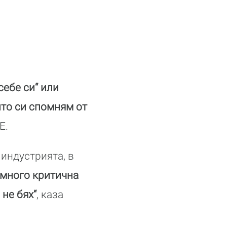
себе си“ или
ито си спомням от
E.
индустрията, в
 много критична
не бях“
, каза