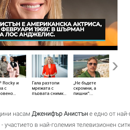
Next
 Rocky и
Гала разтопи
„Не бъдете
Дъщер
а с
мрежата с
скромни, а
Гала -
ровено
първата снимка
пищни“:
отплав
нание за
с внучката
Владимир
любим
ителството
Джина
Карамазов
двете 
разсмя
семейн
одини насам
Дженифър Анистън
е едно от най
последователите
приказ
си с видео в
 - участието в най-големия телевизионен сит
Instagram