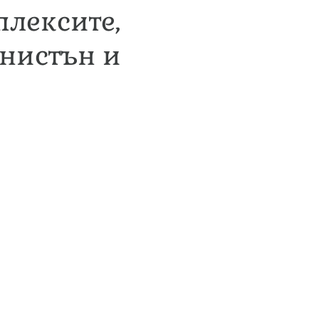
плексите,
Анистън и