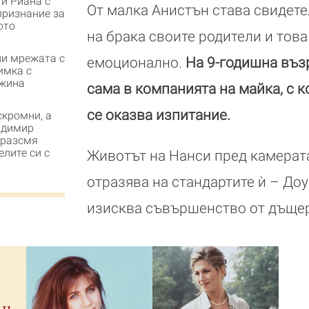
 и Риана с
От малка Анистън става свидете
признание за
ото
на брака своите родители и тов
пи мрежата с
емоционално.
На 9-годишна въз
имка с
Джина
сама в компанията на майка, с 
се оказва изпитание.
скромни, а
адимир
 разсмя
лите си с
Животът на Нанси пред камерат
отразява на стандартите ѝ – До
изисква съвършенство от дъщер
ън