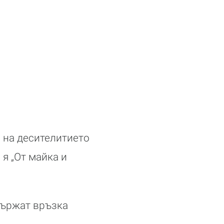
я на десителитието
 я „От майка и
държат връзка