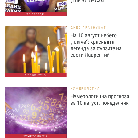
„The Voice Cast“
БГ ЗВЕЗДИ
ДНЕС ПРАЗНУВАТ
На 10 август небето
„плаче“: красивата
легенда за сълзите на
свети Лаврентий
ЛЮБОПИТНО
НУМЕРОЛОГИЯ
Нумерологична прогноза
за 10 август, понеделник
НУМЕРОЛОГИЯ