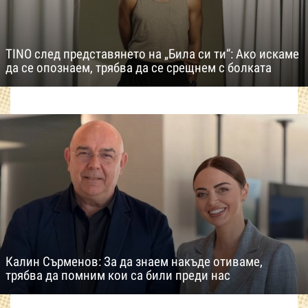
TINO след представянето на „Била си ти“: Ако искаме
да се опознаем, трябва да се срещнем с болката
Калин Сърменов: За да знаем накъде отиваме,
трябва да помним кои са били преди нас