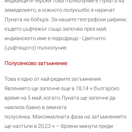
индианците чероки това пълнолуние е Луната на
земеделието, в южното полукълбо я наричат
Луната на бобъра. За нашите географски ширини,
където цъфтежът също започва през май,
индианското име е подходящо - Цветното
(цъфтящото) пълнолуние.
Полусенково затъмнение
Това е едно от най-редките затъмнения.
Явлението ще започне още в 18,14 ч българско
време на 5 май, когато Луната ще започне да
навлиза бавно в земната
полусянка. Максималната фаза на затъмнението
ще настъпи в 20,23 ч – броени минути преди