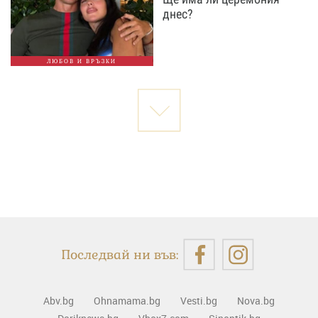
днес?
ЛЮБОВ И ВРЪЗКИ
Последвай ни във:
Abv.bg
Ohnamama.bg
Vesti.bg
Nova.bg