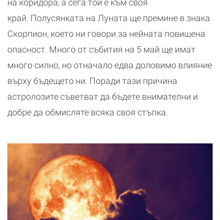
на коридора, а сега той е към своя
край. Полусянката на Луната ще премине в знака
Скорпион, което ни говори за нейната повишена
опасност. Много от събития на 5 май ще имат
много силно, но отначало едва доловимо влияние
върху бъдещето ни. Поради тази причина
астролозите съветват да бъдете внимателни и
добре да обмисляте всяка своя стъпка.