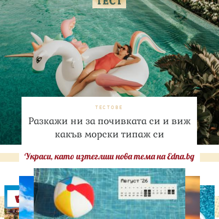
ТЕСТОВЕ
Разкажи ни за почивката си и виж
какъв морски типаж си
Украси, като изтеглиш нова тема на Edna.bg
Оферти