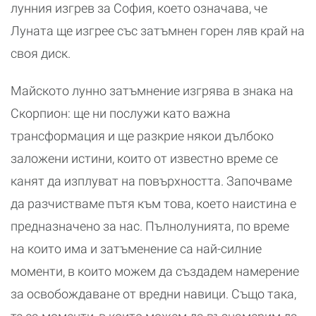
лунния изгрев за София, което означава, че
Луната ще изгрее със затъмнен горен ляв край на
своя диск.
Майското лунно затъмнение изгрява в знака на
Скорпион: ще ни послужи като важна
трансформация и ще разкрие някои дълбоко
заложени истини, които от известно време се
канят да изплуват на повърхността. Започваме
да разчистваме пътя към това, което наистина е
предназначено за нас. Пълнолунията, по време
на които има и затъменение са най-силние
моменти, в които можем да създадем намерение
за освобождаване от вредни навици. Също така,