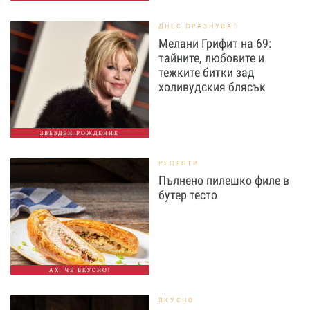
ДНЕС ПРАЗНУВАТ
Мелани Грифит на 69:
тайните, любовите и
тежките битки зад
холивудския блясък
ЗВЕЗДЕН РОЖДЕНИК
РЕЦЕПТИ
Пълнено пилешко филе в
бутер тесто
АХ, ЧЕ ВКУСНО!
ВКУСНО