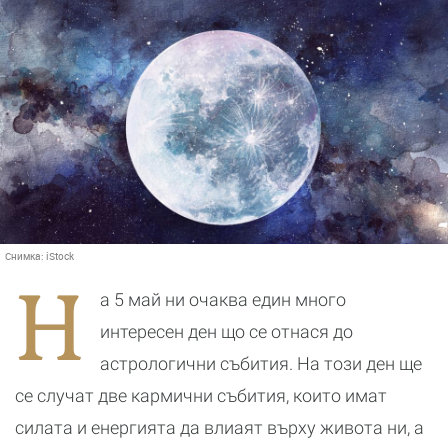
Снимка:
iStock
Н
а 5 май ни очаква един много
интересен ден що се отнася до
астрологични събития. На този ден ще
се случат две кармични събития, които имат
силата и енергията да влиаят върху живота ни, а