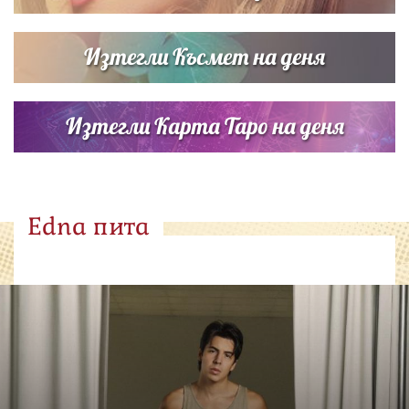
Изтегли Късмет на деня
Изтегли Карта Таро на деня
Edna пита