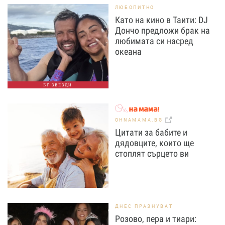
ЛЮБОПИТНО
Като на кино в Таити: DJ
Дончо предложи брак на
любимата си насред
океана
БГ ЗВЕЗДИ
OHNAMAMA.BG
Цитати за бабите и
дядовците, които ще
стоплят сърцето ви
ДНЕС ПРАЗНУВАТ
Розово, пера и тиари: