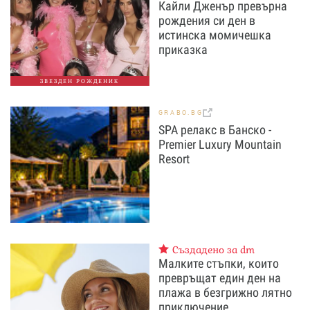
Кайли Дженър превърна
рождения си ден в
истинска момичешка
приказка
ЗВЕЗДЕН РОЖДЕНИК
GRABO.BG
SPA релакс в Банско -
Premier Luxury Mountain
Resort
Създадено за dm
Малките стъпки, които
превръщат един ден на
плажа в безгрижно лятно
приключение