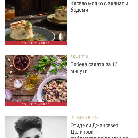
Кисело мляко с ананас и
бадеми
АХ, ЧЕ ВКУСНО!
РЕЦЕПТИ
Бобена салата за 15
минути
АХ, ЧЕ ВКУСНО!
IN MEMORIAM
Отиде си Джансевер
Далипова –