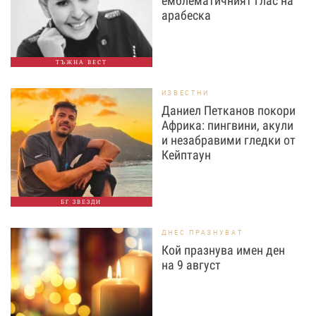
емблематичният глас на
арабеска
ТЪЖНА ВЕСТ
ИЗВЕСТНИ
Даниел Петканов покори
Африка: пингвини, акули
и незабравими гледки от
Кейптаун
БГ ЗВЕЗДИ
ДНЕС ПРАЗНУВАТ
Кой празнува имен ден
на 9 август