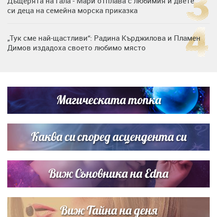
Дъщерята на Гала - Мари отплава с любимия и двете
си деца на семейна морска приказка
„Тук сме най-щастливи“: Радина Кърджилова и Пламен
Димов издадоха своето любимо място
Любомира Башева разтопи мрежата с най-нежните
кадри с Башар Рахал и малкия им син
Магическата топка
Дъщерята на Тодор Батков вдигна сватба, Стоичков и
Братя Аргирови я изненадаха с песен
Каква си според асцендента си
Виж Съновника на Edna
Виж Тайна на деня