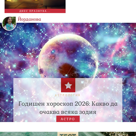
ДНЕС ПРАЗНУВА...
Йорданова
АСТРОЛОГИЯ
Годишен хороскоп 2026: Какво да
очаква всяка зодия
АСТРО