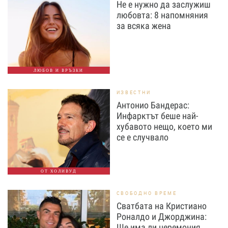
Не е нужно да заслужиш
любовта: 8 напомняния
за всяка жена
ЛЮБОВ И ВРЪЗКИ
ИЗВЕСТНИ
Антонио Бандерас:
Инфарктът беше най-
хубавото нещо, което ми
се е случвало
ОТ ХОЛИВУД
СВОБОДНО ВРЕМЕ
Сватбата на Кристиано
Роналдо и Джорджина:
Ще има ли церемония