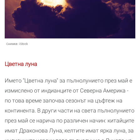
Снимка:
iStock
Цветна луна
Името "Цветна луна" за пълнолунието през май е
измислено от индианците от Северна Америка -
по това време започва сезонът на цъфтеж на
континента. В други части на света пълнолунието
през май се нарича по различен начин: китайците
имат Драконова Луна, келтите имат ярка луна, за