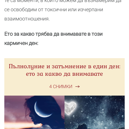
те са моменти, в които можем да възнамерим да
се освободим от токсични или изчерпани
взаимоотношения.
Ето за какво трябва да внимавате в този
кармичен ден:
Пълнолуние и затъмнение в един ден:
ето за какво да внимавате
4 СНИМКИ