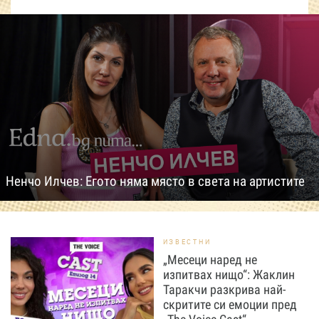
Ненчо Илчев: Егото няма място в света на артистите
ИЗВЕСТНИ
„Месеци наред не
изпитвах нищо“: Жаклин
Таракчи разкрива най-
скритите си емоции пред