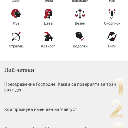
Овен
Телец
Близнаци
Рак
Лъв
Дева
Везни
Скорпион
Стрелец
Козирог
Водолей
Риби
Най-четени
Преображение Господне: Какви са поверията за този
свят ден
Кой празнува имен ден на 9 август