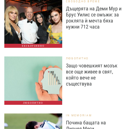
СВОБОДНО ВРЕМЕ
Дъщерята на Деми Мур и
Брус Уилис се омъжи: за
роклята ѝ мечта бяха
нужни 712 часа
ЕКСКЛУЗИВНО
ЛЮБОПИТНО
Защо човешкият мозък
все още живее в свят,
който вече не
съществува
ЛЮБОПИТНО
IN MEMORIAM
Почина бащата на
Лионел Меси