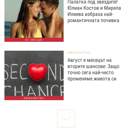
Палатка под звездите!
Юлиан Костов и Мирела
Илиева избраха най-
романтичната почивка
БГ ЗВЕЗДИ
ЛЮБОПИТНО
Август е месецът на
вторите шансове: Защо
точно сега най-често
променяме живота си
ЛЮБОПИТНО