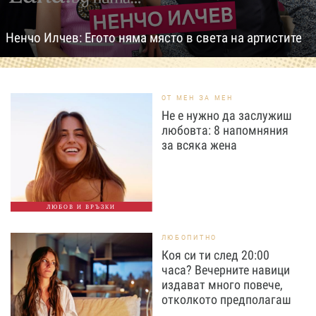
Ненчо Илчев: Егото няма място в света на артистите
ОТ МЕН ЗА МЕН
Не е нужно да заслужиш
любовта: 8 напомняния
за всяка жена
ЛЮБОВ И ВРЪЗКИ
ЛЮБОПИТНО
Коя си ти след 20:00
часа? Вечерните навици
издават много повече,
отколкото предполагаш