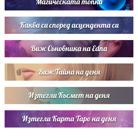
Магическата топка
Списъкът е ясен: Джей Ло и Риана във ВИП гостите на
сватбата на Роналдо
Каква си според асцендента си
Виж Съновника на Edna
Виж Тайна на деня
Изтегли Късмет на деня
Изтегли Карта Таро на деня