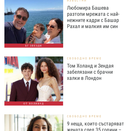
ИЗВЕСТНИ
Любомира Башева
разтопи мрежата с най-
нежните кадри с Башар
Рахал и малкия им син
БГ ЗВЕЗДИ
СВОБОДНО ВРЕМЕ
Том Холанд и Зендая
забелязани с брачни
халки в Лондон
ОТ ХОЛИВУД
СВОБОДНО ВРЕМЕ
9 неща, които състаряват
жената след 35 години –