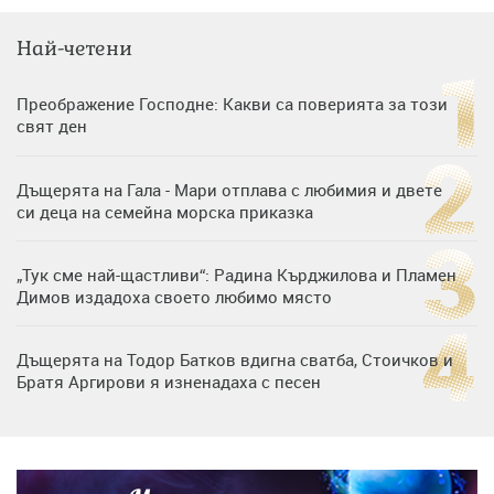
Най-четени
Преображение Господне: Какви са поверията за този
свят ден
Дъщерята на Гала - Мари отплава с любимия и двете
си деца на семейна морска приказка
„Тук сме най-щастливи“: Радина Кърджилова и Пламен
Димов издадоха своето любимо място
Дъщерята на Тодор Батков вдигна сватба, Стоичков и
Братя Аргирови я изненадаха с песен
Дневен хороскоп за 6 август, четвъртък