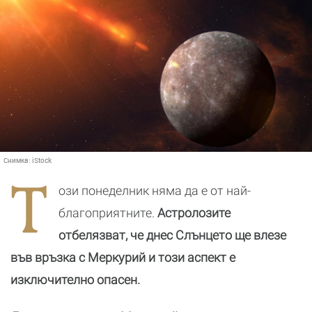
Снимка:
iStock
Т
ози понеделник няма да е от най-
благоприятните.
Астролозите
отбелязват, че днес Слънцето ще влезе
във връзка с Меркурий и този аспект е
изключително опасен.