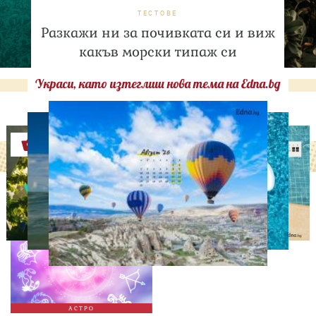
ТЕСТОВЕ
Разкажи ни за почивката си и виж
какъв морски типаж си
Украси, като изтеглиш нова тема на Edna.bg
Оферти
АСТРОЛОГИЯ
Дневен хороскоп за 7
август, петък
АСТРО