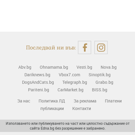
Последвай ни във:
Abv.bg
Ohnamama.bg
Vesti.bg
Nova.bg
Dariknews.bg
Vbox7.com
Sinoptik.bg
DogsAndCats.bg
Telegraph.bg
Grabo.bg
Pariteni.bg
CarMarket.bg
BISS.bg
За нас
Политика ЛД
За реклама
Платени
публикации
Контакти
Използването или публикуването на част или цялостно съдържание от
сайта Edna.bg без разрешение е забранено.