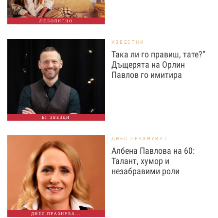
ЛЮБОПИТНО
ИЗВЕСТНИ
Така ли го правиш, тате?“
Дъщерята на Орлин
Павлов го имитира
БГ ЗВЕЗДИ
ДНЕС ПРАЗНУВАТ
Албена Павлова на 60:
Талант, хумор и
незабравими роли
ДНЕС ПРАЗНУВА...