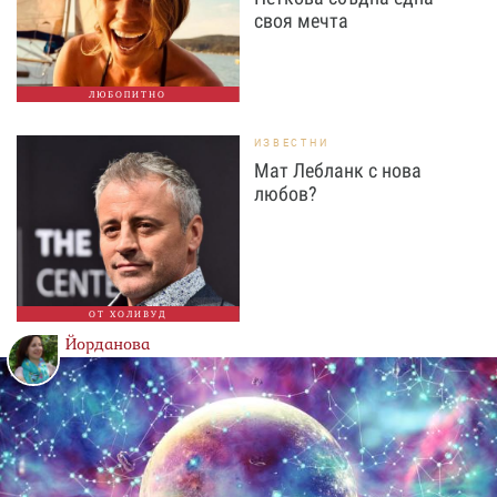
своя мечта
ЛЮБОПИТНО
ИЗВЕСТНИ
Мат Лебланк с нова
любов?
ОТ ХОЛИВУД
Йорданова