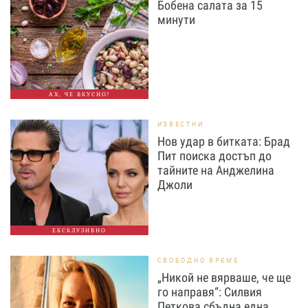
Бобена салата за 15
минути
АХ, ЧЕ ВКУСНО!
ИЗВЕСТНИ
Нов удар в битката: Брад
Пит поиска достъп до
тайните на Анджелина
Джоли
ЕКСКЛУЗИВНО
СВОБОДНО ВРЕМЕ
„Никой не вярваше, че ще
го направя“: Силвия
Петкова сбъдна една