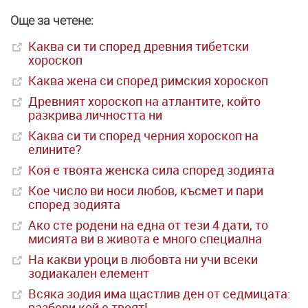
Още за четене:
Каква си ти според древния тибетски
хороскоп
Каква жена си според римския хороскоп
Древният хороскоп на атлантите, който
разкрива личността ни
Каква си ти според черния хороскоп на
елините?
Коя е твоята женска сила според зодията
Кое число ви носи любов, късмет и пари
според зодията
Ако сте родени на една от тези 4 дати, то
мисията ви в живота е много специална
На какви уроци в любовта ни учи всеки
зодиакален елемент
Всяка зодия има щастлив ден от седмицата:
разбери кой е твоят!