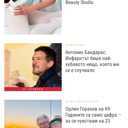
Beauty Studio
ИЗВЕСТНИ
Антонио Бандерас:
Инфарктът беше най-
хубавото нещо, което ми
се е случвало
ОТ ХОЛИВУД
ДНЕС ПРАЗНУВАТ
Орлин Горанов на 69:
Годините са само цифра –
аз се чувствам на 23