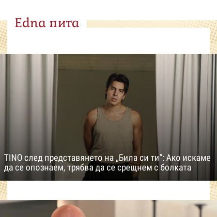
Edna пита
TINO след представянето на „Била си ти“: Ако искаме
да се опознаем, трябва да се срещнем с болката