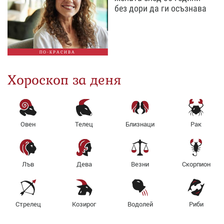
без дори да ги осъзнава
ПО-КРАСИВА
Хороскоп за деня
Овен
Телец
Близнаци
Рак
Лъв
Дева
Везни
Скорпион
Стрелец
Козирог
Водолей
Риби