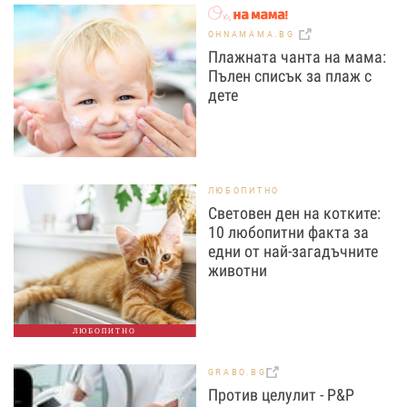
OHNAMAMA.BG
Плажната чанта на мама:
Пълен списък за плаж с
дете
ЛЮБОПИТНО
Световен ден на котките:
10 любопитни факта за
едни от най-загадъчните
животни
ЛЮБОПИТНО
GRABO.BG
Против целулит - P&P