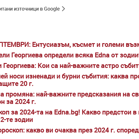
итани източници в Google
ЕПТЕМВРИ: Ентусиазъм, късмет и големи въ
ели Георгиева определи всяка Edna от зодии
и Георгиева: Кои са най-важните астро събит
ей носи изненади и бурни събития: каква п
ащите 20 г.
а промяна: най-важните предсказания на с
н за 2024 г.
оп за 2024-та на Edna.bg! Какво предстои в
12-те зодии
роскоп: какво ви очаква през 2024 г. споре