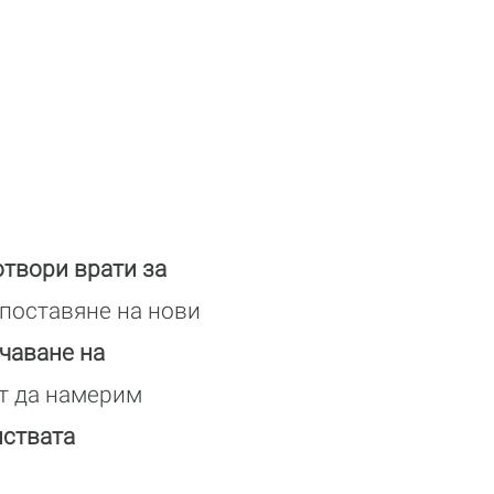
отвори врати за
 поставяне на нови
чаване на
ат да намерим
лствата