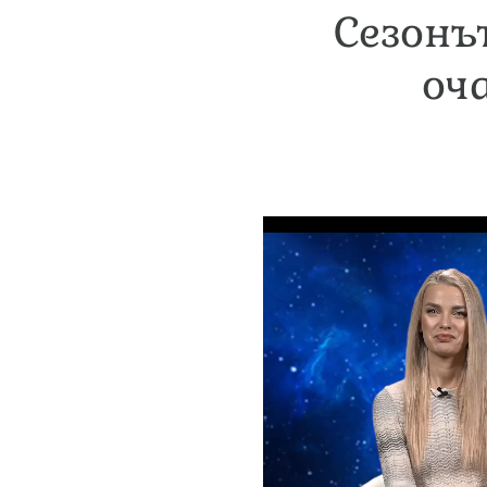
Сезонът
оч