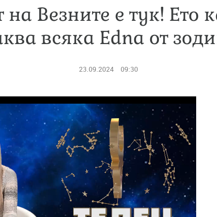
 на Везните е тук! Ето 
аква всяка Edna от зоди
23.09.2024
09:30