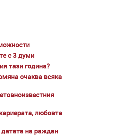
зможности
те с 3 думи
ия тази година?
ромяна очаква всяка
ветовноизвестния
 кариерата, любовта
д датата на раждан