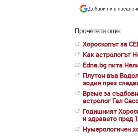
Добави ни в предпоч
Прочетете още:
Хороскопът за С
Как астрологът Н
Edna.bg пита Нел
Плутон във Водол
зодия през следв
Време за съдбовн
астролог Гал Сасо
Годишният Хороск
и здравето пред 
Нумерологичен хо