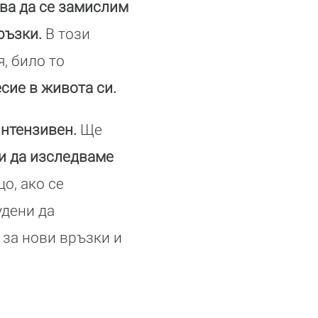
ква да се замислим
ръзки.
В този
, било то
сие в живота си.
интензивен.
Ще
и да изследваме
о, ако се
удени да
 за нови връзки и