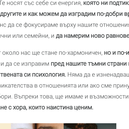
Те носят със себе си енергия,
която ни подти
 другите и как можем да изградим по-добри в
с да се фокусираме върху нашите отношения
чни или семейни, и
да намерим ново равнове
т около нас ще стане по-хармоничен,
но и по-
и да се изправим
пред нашите тъмни страни 
твената си психология.
Няма да е изненадващ
икателства в отношенията или ако сме прин
ори. Въпреки това, ще имаме и възможности
е с хора, които наистина ценим.