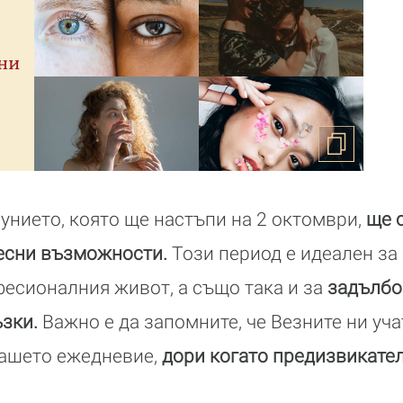
ни
унието, която ще настъпи на 2 октомври,
ще 
ресни възможности.
Този период е идеален за
фесионалния живот, а също така и за
задълбо
зки.
Важно е да запомните, че Везните ни уч
нашето ежедневие,
дори когато предизвикате