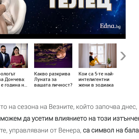
Next
рологът
Kакво разкрива
Кои са 5-те най-
Как се
а Дончева:
Луната за
интелигентни
съблаз
 е година на
вашата личност?
жени в зодиака
мъжа с
адите,
зодият
то
лючват
о на сезона на Везните, който започва днес,
та реалност
 можем да усетим влиянието на този изтънче
те, управлявани от Венера,
са символ на бала