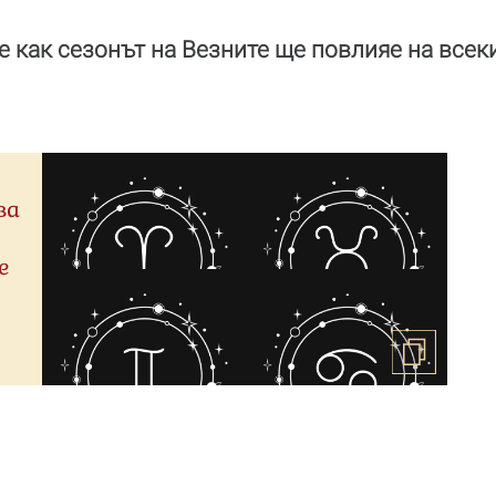
е как сезонът на Везните ще повлияе на всек
ва
е