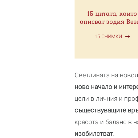
15 цитата, които
описват зодия Вез
15 СНИМКИ
Светлината на новол
ново начало и инте
цели в личния и про
съществуващите връ
красота и баланс в 
изобилстват.