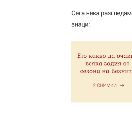
Сега нека разгледам
знаци:
Ето какво да очак
всяка зодия от
сезона на Везнит
12 СНИМКИ