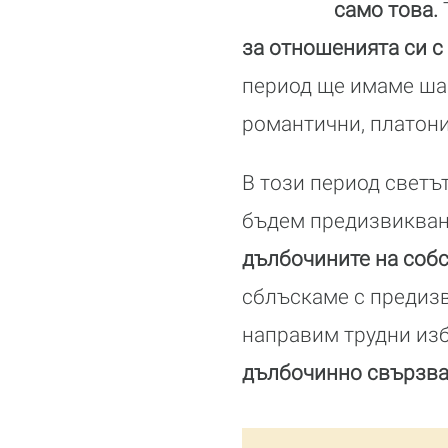
само това.
за отношенията си с
период ще имаме шан
романтични, платони
В този период светъ
бъдем предизвикван
дълбочините на собс
сблъскаме с предизв
направим трудни изб
дълбочинно свързван