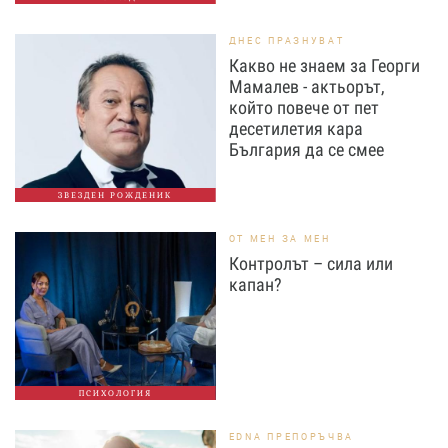
ДНЕС ПРАЗНУВАТ
Какво не знаем за Георги
Мамалев - актьорът,
който повече от пет
десетилетия кара
България да се смее
ЗВЕЗДЕН РОЖДЕНИК
ОТ МЕН ЗА МЕН
Контролът – сила или
капан?
ПСИХОЛОГИЯ
EDNA ПРЕПОРЪЧВА