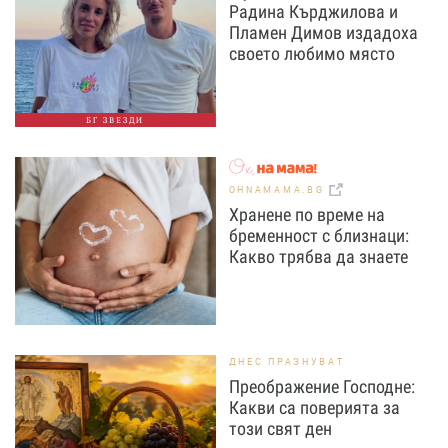
Радина Кърджилова и
Пламен Димов издадоха
своето любимо място
БГ ЗВЕЗДИ
OHNAMAMA.BG
Хранене по време на
бременност с близнаци:
Какво трябва да знаете
ДНЕС ПРАЗНУВАТ
Преображение Господне:
Какви са поверията за
този свят ден