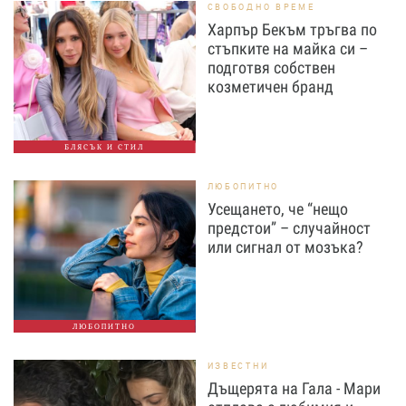
СВОБОДНО ВРЕМЕ
Харпър Бекъм тръгва по
стъпките на майка си –
подготвя собствен
козметичен бранд
БЛЯСЪК И СТИЛ
ЛЮБОПИТНО
Усещането, че “нещо
предстои” – случайност
или сигнал от мозъка?
ЛЮБОПИТНО
ИЗВЕСТНИ
Дъщерята на Гала - Мари