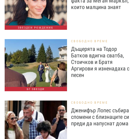
факта за Меган Маркъл,
които малцина знаят
ЗВЕЗДЕН РОЖДЕНИК
СВОБОДНО ВРЕМЕ
Дъщерята на Тодор
Батков вдигна сватба,
Стоичков и Братя
Аргирови я изненадаха с
песен
БГ ЗВЕЗДИ
СВОБОДНО ВРЕМЕ
Дженифър Лопес събира
спомени с близнаците си
преди да напуснат дома