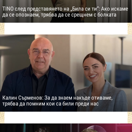
TINO след представянето на „Била си ти“: Ако искаме
да се опознаем, трябва да се срещнем с болката
Калин Сърменов: За да знаем накъде отиваме,
трябва да помним кои са били преди нас