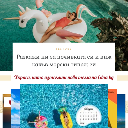
ТЕСТОВЕ
Разкажи ни за почивката си и виж
какъв морски типаж си
Украси, като изтеглиш нова тема на Edna.bg
Оферти
ЛЮБОПИТНО