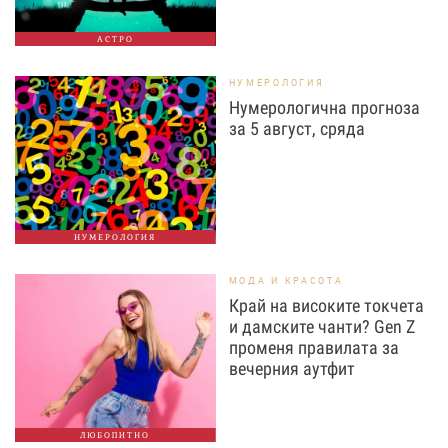
АСТРО
НУМЕРОЛОГИЯ
Нумерологична прогноза
за 5 август, сряда
НУМЕРОЛОГИЯ
МОДА И КРАСОТА
Край на високите токчета
и дамските чанти? Gen Z
променя правилата за
вечерния аутфит
ЛЮБОПИТНО