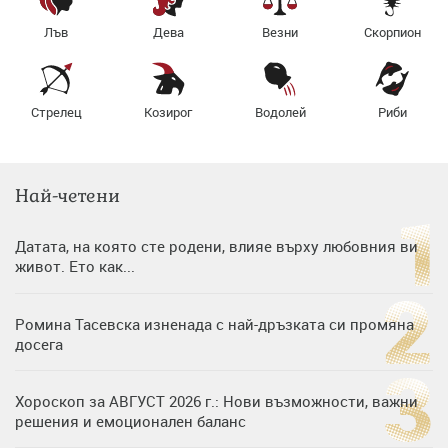
Лъв
Дева
Везни
Скорпион
Стрелец
Козирог
Водолей
Риби
Най-четени
Датата, на която сте родени, влияе върху любовния ви
живот. Ето как...
Ромина Тасевска изненада с най-дръзката си промяна
досега
Хороскоп за АВГУСТ 2026 г.: Нови възможности, важни
решения и емоционален баланс