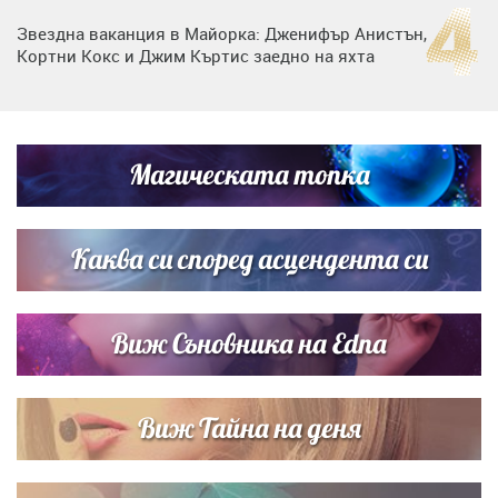
Звездна ваканция в Майорка: Дженифър Анистън,
Кортни Кокс и Джим Къртис заедно на яхта
Дъщерята на Тодор Батков вдигна сватба, Стоичков и
Братя Аргирови я изненадаха с песен
Магическата топка
Дъщерята на Гала - Мари отплава с любимия и двете
си деца на семейна морска приказка
Каква си според асцендента си
Виж Съновника на Edna
Виж Тайна на деня