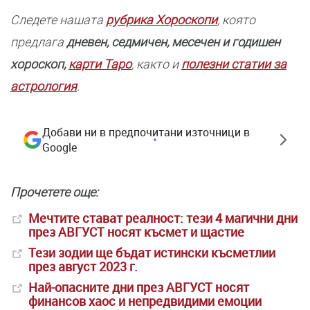
Следете нашата
рубрика Хороскопи
, която
предлага
дневен, седмичен, месечен и годишен
хороскоп,
карти Таро
, както и
полезни статии за
астрология
.
Добави ни в предпочитани източници в
Google
Прочетете още:
Мечтите стават реалност: тези 4 магични дни
през АВГУСТ носят късмет и щастие
Тези зодии ще бъдат истински късметлии
през август 2023 г.
Най-опасните дни през АВГУСТ носят
финансов хаос и непредвидими емоции