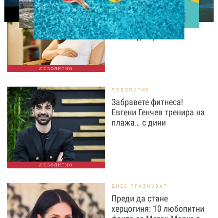
Историческа промяна:
Жените над 40 години
раждат по-често от
тийнейджърките
ЛЮБОПИТНО
ЛЮБОПИТНО
Забравете фитнеса!
Евгени Генчев тренира на
плажа… с дини
ЛЮБОПИТНО
ДНЕС ПРАЗНУВАТ
Преди да стане
херцогиня: 10 любопитни