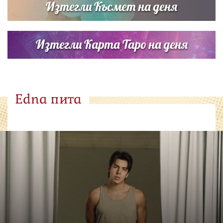
Изтегли Късмет на деня
Изтегли Карта Таро на деня
Edna пита