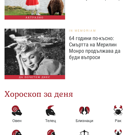
АКТУАЛНО
IN MEMORIAM
64 години по-късно:
Смъртта на Мерилин
Монро продължава да
буди въпроси
ДА ПОЧЕТЕМ ДНЕС
Хороскоп за деня
Овен
Телец
Близнаци
Рак