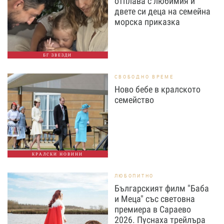
отплава с любимия и
двете си деца на семейна
морска приказка
БГ ЗВЕЗДИ
СВОБОДНО ВРЕМЕ
Ново бебе в кралското
семейство
КРАЛСКИ НОВИНИ
ЛЮБОПИТНО
Българският филм "Баба
и Меца" със световна
премиера в Сараево
2026. Пуснаха трейлъра