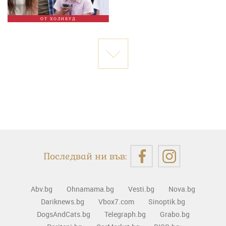
ОТ ХОЛИВУД
Последвай ни във:
Abv.bg
Ohnamama.bg
Vesti.bg
Nova.bg
Dariknews.bg
Vbox7.com
Sinoptik.bg
DogsAndCats.bg
Telegraph.bg
Grabo.bg