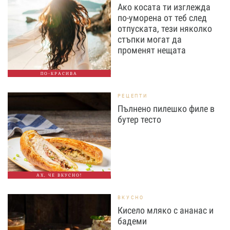
Ако косата ти изглежда
по-уморена от теб след
отпуската, тези няколко
стъпки могат да
променят нещата
ПО-КРАСИВА
РЕЦЕПТИ
Пълнено пилешко филе в
бутер тесто
АХ, ЧЕ ВКУСНО!
ВКУСНО
Кисело мляко с ананас и
бадеми