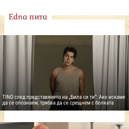
Edna пита
TINO след представянето на „Била си ти“: Ако искаме
да се опознаем, трябва да се срещнем с болката