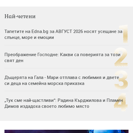
Най-четени
Тапетите на Edna.bg за АВГУСТ 2026 носят усещане за
слънце, море и емоции
Преображение Господне: Какви са поверията за този
свят ден
Дъщерята на Гала - Мари отплава с любимия и двете
си деца на семейна морска приказка
„Тук сме най-щастливи“: Радина Кърджилова и Пламен
Димов издадоха своето любимо място
Дъщерята на Тодор Батков вдигна сватба, Стоичков и
Братя Аргирови я изненадаха с песен