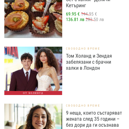
Кетъринг
69.95 €
144.95 €
136.81 лв
283.50 лв
СВОБОДНО ВРЕМЕ
Том Холанд и Зендая
забелязани с брачни
халки в Лондон
ОТ ХОЛИВУД
СВОБОДНО ВРЕМЕ
9 неща, които състаряват
жената след 35 години –
без дори да ги осъзнава