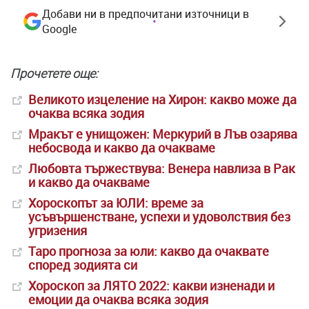
Добави ни в предпочитани източници в
Google
Прочетете още:
Великото изцеление на Хирон: какво може да
очаква всяка зодия
Мракът е унищожен: Меркурий в Лъв озарява
небосвода и какво да очакваме
Любовта тържествува: Венера навлиза в Рак
и какво да очакваме
Хороскопът за ЮЛИ: време за
усъвършенстване, успехи и удоволствия без
угризения
Таро прогноза за юли: какво да очаквате
според зодията си
Хороскоп за ЛЯТО 2022: какви изненади и
емоции да очаква всяка зодия