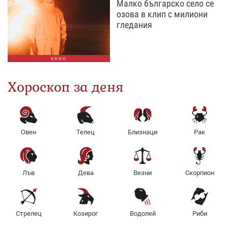
Малко българско село се
озова в клип с милиони
гледания
КИНО
Хороскоп за деня
Овен
Телец
Близнаци
Рак
Лъв
Дева
Везни
Скорпион
Стрелец
Козирог
Водолей
Риби