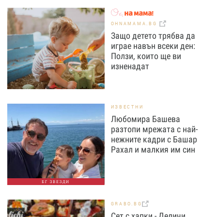
OHNAMAMA.BG
Защо детето трябва да
играе навън всеки ден:
Ползи, които ще ви
изненадат
ИЗВЕСТНИ
Любомира Башева
разтопи мрежата с най-
нежните кадри с Башар
Рахал и малкия им син
БГ ЗВЕЗДИ
GRABO.BG
Сет с хапки - Деличи