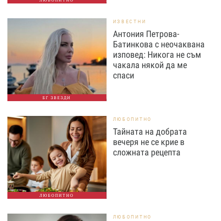
ЛЮБОПИТНО
ИЗВЕСТНИ
Антония Петрова-
Батинкова с неочаквана
изповед: Никога не съм
чакала някой да ме
спаси
БГ ЗВЕЗДИ
ЛЮБОПИТНО
Тайната на добрата
вечеря не се крие в
сложната рецепта
ЛЮБОПИТНО
ЛЮБОПИТНО