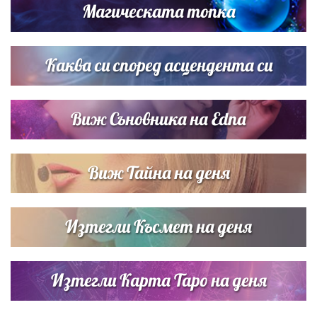
Магическата топка
Дневен хороскоп за 6 август, четвъртък
Каква си според асцендента си
Виж Съновника на Edna
Виж Тайна на деня
Изтегли Късмет на деня
Изтегли Карта Таро на деня