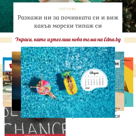
ТЕСТОВЕ
Разкажи ни за почивката си и виж
какъв морски типаж си
Украси, като изтеглиш нова тема на Edna.bg
Оферти
ЛЮБОПИТНО
Август е месецът на
вторите шансове: Защо
точно сега най-често
променяме живота си