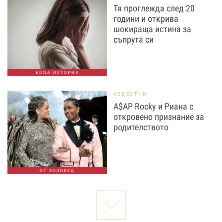
Тя проглежда след 20
години и открива
шокираща истина за
съпруга си
EDNA ИСТОРИЯ
ИЗВЕСТНИ
A$AP Rocky и Риана с
откровено признание за
родителството
ОТ ХОЛИВУД