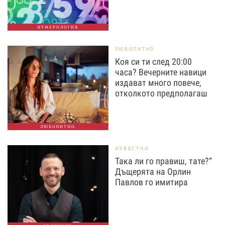
НУМЕРОЛОГИЯ
ЛЮБОПИТНО
Коя си ти след 20:00
часа? Вечерните навици
издават много повече,
отколкото предполагаш
ЛЮБОПИТНО
ИЗВЕСТНИ
Така ли го правиш, тате?“
Дъщерята на Орлин
Павлов го имитира