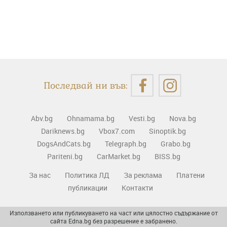
Последвай ни във:
Abv.bg
Ohnamama.bg
Vesti.bg
Nova.bg
Dariknews.bg
Vbox7.com
Sinoptik.bg
DogsAndCats.bg
Telegraph.bg
Grabo.bg
Pariteni.bg
CarMarket.bg
BISS.bg
За нас
Политика ЛД
За реклама
Платени
публикации
Контакти
Използването или публикуването на част или цялостно съдържание от
сайта Edna.bg без разрешение е забранено.