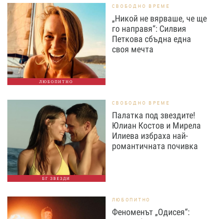
СВОБОДНО ВРЕМЕ
„Никой не вярваше, че ще
го направя“: Силвия
Петкова сбъдна една
своя мечта
ЛЮБОПИТНО
СВОБОДНО ВРЕМЕ
Палатка под звездите!
Юлиан Костов и Мирела
Илиева избраха най-
романтичната почивка
БГ ЗВЕЗДИ
ЛЮБОПИТНО
Феноменът „Одисея“: