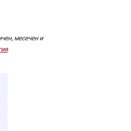
ичен, месечен и
гия
.