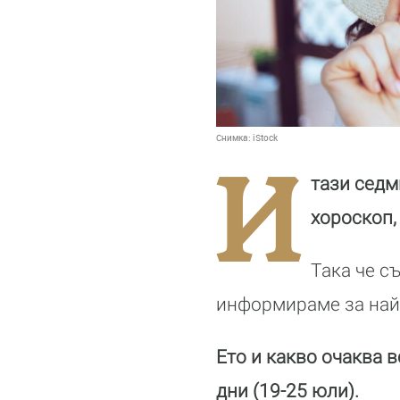
Снимка:
iStock
И
тази седм
хороскоп,
Така че с
информираме за най-
Ето и какво очаква в
дни (19-25 юли).