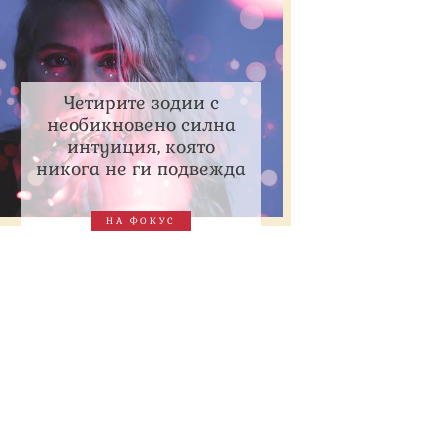
Четирите зодии с
необикновено силна
интуиция, която
никога не ги подвежда
НА ФОКУС