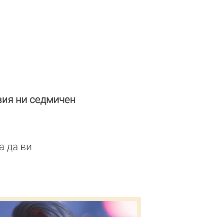
вия ни седмичен
а да ви