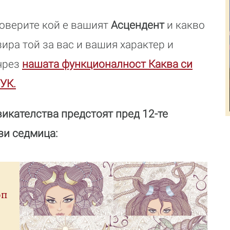
роверите кой е вашият
Асцендент
и какво
ира той за вас и вашия характер и
 чрез
нашата функционалност Каква си
УК.
икателства предстоят пред 12-те
зи седмица:
оп