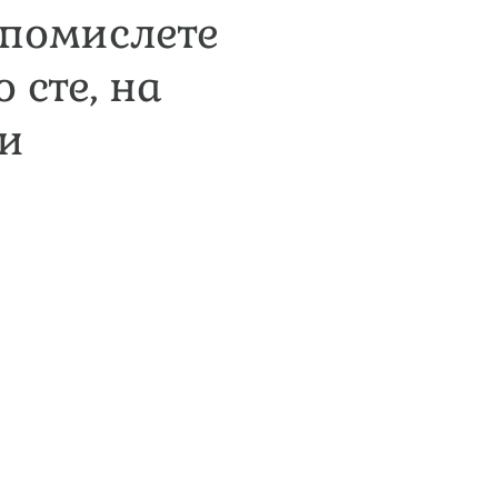
 помислете
 сте, на
хи