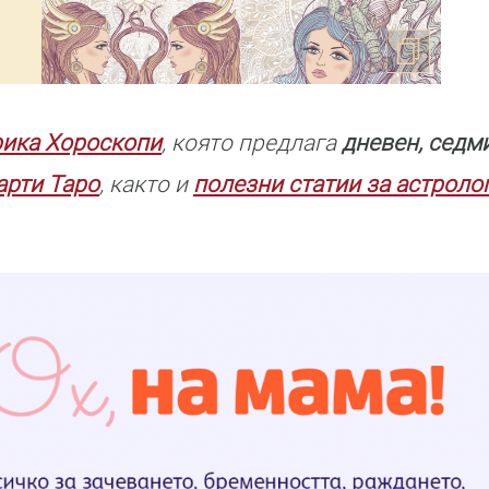
рика Хороскопи
, която предлага
дневен, седм
арти Таро
, както и
полезни статии за астроло