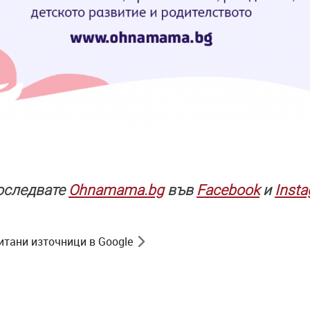
последвате
Ohnamama.bg
във
Facebook
и
Inst
итани източници в Google