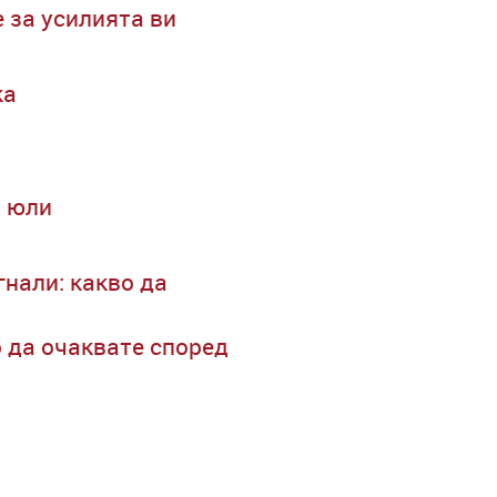
 за усилията ви
ка
и юли
нали: какво да
 да очаквате според