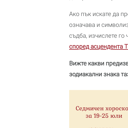
Ако пък искате да п
означава и символиз
съдба, изчислете го
според асцендента Т
Вижте какви предизв
зодиакални знака та
Седмичен хороск
за 19-25 юли