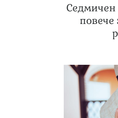
Седмичен 
повече 
р