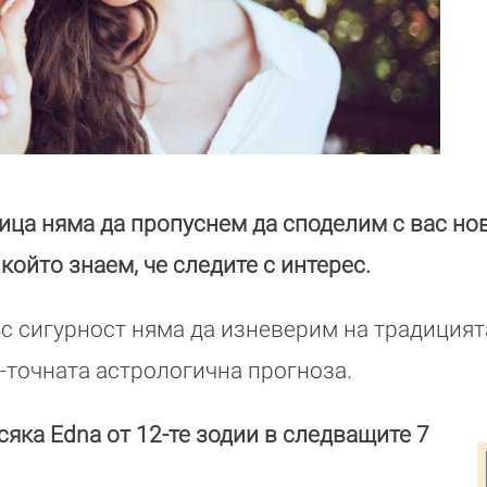
ица няма да пропуснем да споделим с вас но
 който знаем, че следите с интерес.
ъс сигурност няма да изневерим на традицият
точната астрологична прогноза.
сяка Edna от 12-те зодии в следващите 7