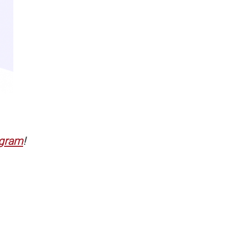
agram
!