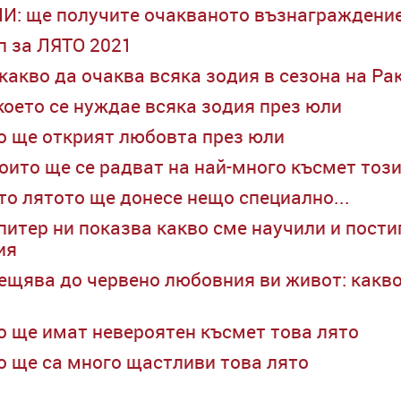
И: ще получите очакваното възнаграждение
п за ЛЯТО 2021
какво да очаква всяка зодия в сезона на Ра
което се нуждае всяка зодия през юли
то ще открият любовта през юли
които ще се радват на най-много късмет тоз
ито лятото ще донесе нещо специално...
итер ни показва какво сме научили и постиг
ия
ещява до червено любовния ви живот: какво
то ще имат невероятен късмет това лято
то ще са много щастливи това лято