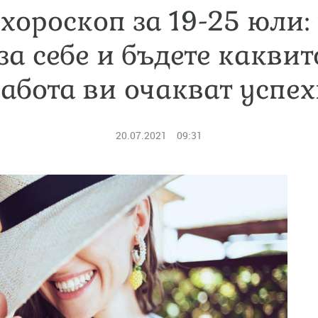
хороскоп за 19-25 юли:
за себе и бъдете каквито
абота ви очакват успе
20.07.2021
09:31