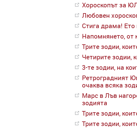
Хороскопът за ЮЛ
Любовен хороско
Стига драма! Ето 
Напомнянето, от 
Трите зодии, кои
Четирите зодии, 
3-те зодии, на ко
Ретроградният Юп
очаква всяка зод
Марс в Лъв нагор
зодията
Трите зодии, кои
Трите зодии, кои