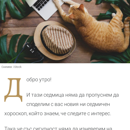
Снимка:
iStock
Д
обро утро!
И тази седмица няма да пропуснем да
споделим с вас новия ни седмичен
хороскоп, който знаем, че следите с интерес.
Така че със сигурност няма да изневерим на