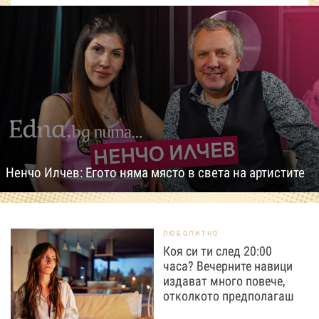
Ненчо Илчев: Егото няма място в света на артистите
ЛЮБОПИТНО
Коя си ти след 20:00
часа? Вечерните навици
издават много повече,
отколкото предполагаш