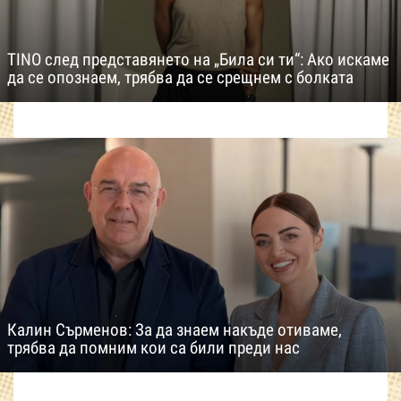
TINO след представянето на „Била си ти“: Ако искаме
да се опознаем, трябва да се срещнем с болката
Калин Сърменов: За да знаем накъде отиваме,
трябва да помним кои са били преди нас