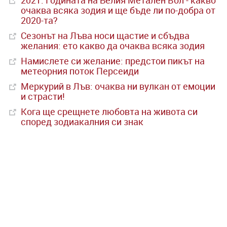
2021: Годината на Белия Метален Вол - какво
очаква всяка зодия и ще бъде ли по-добра от
2020-та?
Сезонът на Лъва носи щастие и сбъдва
желания: ето какво да очаква всяка зодия
Намислете си желание: предстои пикът на
метеорния поток Персеиди
Меркурий в Лъв: очаква ни вулкан от емоции
и страсти!
Кога ще срещнете любовта на живота си
според зодиакалния си знак