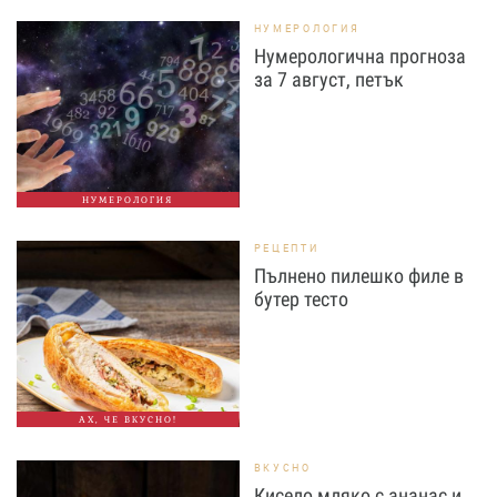
НУМЕРОЛОГИЯ
Нумерологична прогноза
за 7 август, петък
НУМЕРОЛОГИЯ
РЕЦЕПТИ
Пълнено пилешко филе в
бутер тесто
АХ, ЧЕ ВКУСНО!
ВКУСНО
Кисело мляко с ананас и