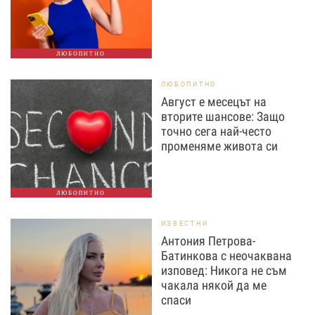
ЛЮБОПИТНО
ЛЮБОПИТНО
Август е месецът на
вторите шансове: Защо
точно сега най-често
променяме живота си
ЛЮБОПИТНО
ИЗВЕСТНИ
Антония Петрова-
Батинкова с неочаквана
изповед: Никога не съм
чакала някой да ме
спаси