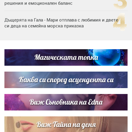
решения и емоционален баланс
Дъщерята на Гала - Мари отплава с любимия и двете
си деца на семейна морска приказка
„Тук сме най-щастливи“: Радина Кърджилова и Пламен
Димов издадоха своето любимо място
Магическата топка
Дъщерята на Тодор Батков вдигна сватба, Стоичков и
Братя Аргирови я изненадаха с песен
Каква си според асцендента си
Виж Съновника на Edna
Виж Тайна на деня