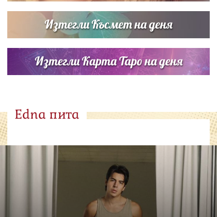
Изтегли Късмет на деня
Изтегли Карта Таро на деня
Edna пита