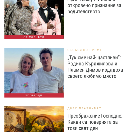
откровено признание за
родителството
ОТ ХОЛИВУД
СВОБОДНО ВРЕМЕ
„Тук сме най-щастливи“:
Радина Кърджилова и
Пламен Димов издадоха
своето любимо място
БГ ЗВЕЗДИ
ДНЕС ПРАЗНУВАТ
Преображение Господне:
Какви са поверията за
този свят ден