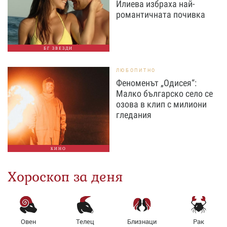
Илиева избраха най-
романтичната почивка
БГ ЗВЕЗДИ
ЛЮБОПИТНО
Феноменът „Одисея“:
Малко българско село се
озова в клип с милиони
гледания
КИНО
Хороскоп за деня
Овен
Телец
Близнаци
Рак