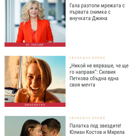
Гала разтопи мрежата с
първата снимка с
внучката Джина
БГ ЗВЕЗДИ
СВОБОДНО ВРЕМЕ
„Никой не вярваше, че ще
го направя“: Силвия
Петкова сбъдна една
своя мечта
ЛЮБОПИТНО
СВОБОДНО ВРЕМЕ
Палатка под звездите!
Юлиан Костов и Мирела