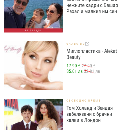
нежните кадри с Башар
Рахал и малкия им син
БГ ЗВЕЗДИ
GRABO.BG
Миглопластика - Alekat
Beauty
17.90 €
27.00 €
35.01 лв
52.81 лв
СВОБОДНО ВРЕМЕ
Том Холанд и Зендая
забелязани с брачни
халки в Лондон