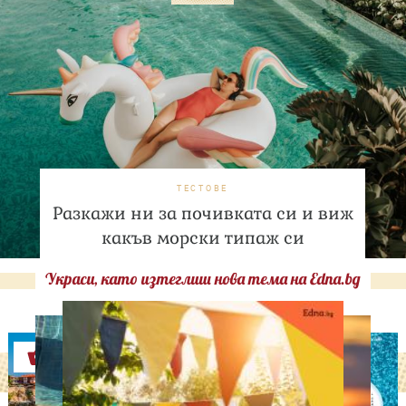
ТЕСТОВЕ
Разкажи ни за почивката си и виж
какъв морски типаж си
Украси, като изтеглиш нова тема на Edna.bg
Оферти