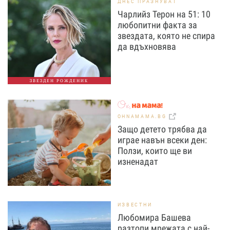
ДНЕС ПРАЗНУВАТ
Чарлийз Терон на 51: 10
любопитни факта за
звездата, която не спира
да вдъхновява
ЗВЕЗДЕН РОЖДЕНИК
OHNAMAMA.BG
Защо детето трябва да
играе навън всеки ден:
Ползи, които ще ви
изненадат
ИЗВЕСТНИ
Любомира Башева
разтопи мрежата с най-