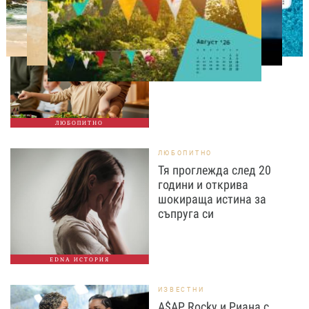
ЛЮБОПИТНО
Тайната на добрата
вечеря не се крие в
сложната рецепта
ЛЮБОПИТНО
ЛЮБОПИТНО
Тя проглежда след 20
години и открива
шокираща истина за
съпруга си
EDNA ИСТОРИЯ
ИЗВЕСТНИ
A$AP Rocky и Риана с