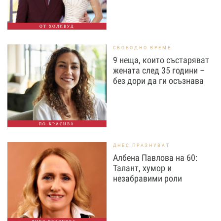
ОТ ХОЛИВУД
СВОБОДНО ВРЕМЕ
9 неща, които състаряват
жената след 35 години –
без дори да ги осъзнава
ПО-КРАСИВА
ДНЕС ПРАЗНУВАТ
Албена Павлова на 60:
Талант, хумор и
незабравими роли