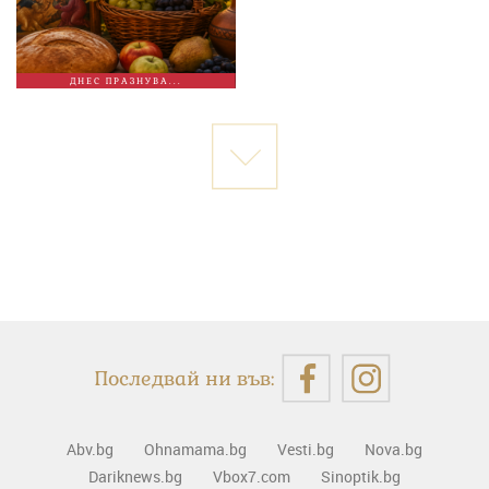
ДНЕС ПРАЗНУВА...
Последвай ни във:
Abv.bg
Ohnamama.bg
Vesti.bg
Nova.bg
Dariknews.bg
Vbox7.com
Sinoptik.bg