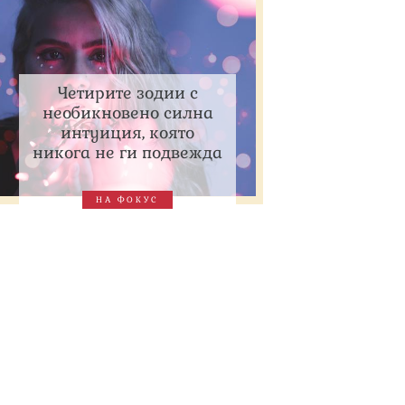
Четирите зодии с
необикновено силна
интуиция, която
никога не ги подвежда
НА ФОКУС