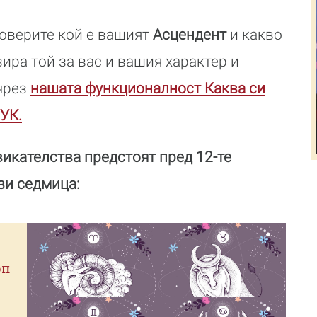
роверите кой е вашият
Асцендент
и какво
ира той за вас и вашия характер и
 чрез
нашата функционалност Каква си
УК.
икателства предстоят пред 12-те
зи седмица:
оп