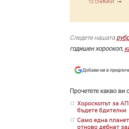
12 СНИМКИ
Следете нашата
руб
годишен хороскоп,
к
Добави ни в предпоч
Прочетете какво ви 
Хороскопът за АП
бъдете бдителни
Само една планет
отново дебнат за