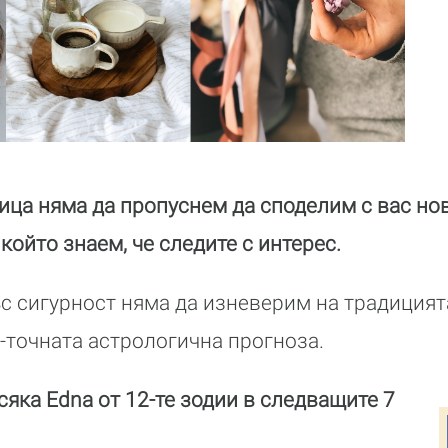
ица няма да пропуснем да споделим с вас но
 който знаем, че следите с интерес.
ъс сигурност няма да изневерим на традицият
точната астрологична прогноза.
сяка Edna от 12-те зодии в следващите 7