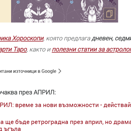
рика Хороскопи
, която предлага
дневен, седм
арти Таро
, както и
полезни статии за астроло
итани източници в Google
очаква през АПРИЛ:
РИЛ: време за нови възможности - действай
а ще бъде ретроградна през април, но драм
д ъгъла