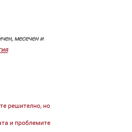
ичен, месечен и
гия
.
те решително, но
ата и проблемите