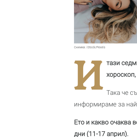
Снимка:
iStock/Pexels
И
тази седм
хороскоп,
Така че с
информираме за най-
Ето и какво очаква в
дни (11-17 април).