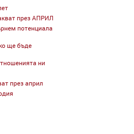
лет
чакват през АПРИЛ
гърнем потенциала
ко ще бъде
отношенията ни
ват през април
зодия