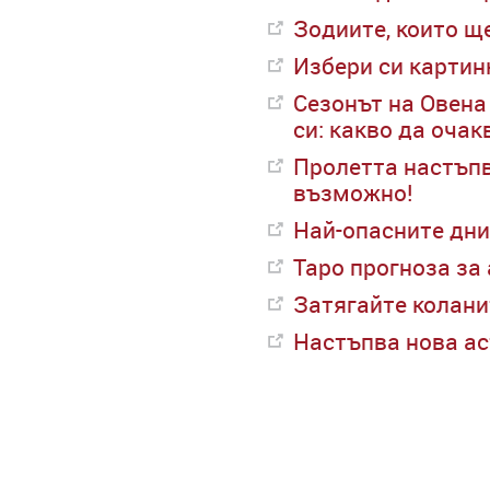
Зодиите, които щ
Избери си картин
Сезонът на Овена 
си: какво да очак
Пролетта настъпв
възможно!
Най-опасните дни
Таро прогноза за
Затягайте колани
Настъпва нова ас