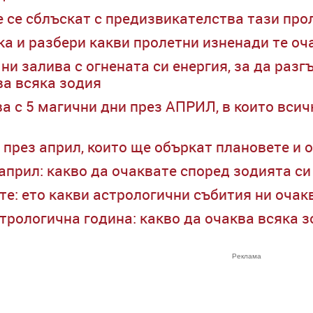
е се сблъскат с предизвикателства тази про
ка и разбери какви пролетни изненади те о
ни залива с огнената си енергия, за да раз
ва всяка зодия
а с 5 магични дни през АПРИЛ, в които всич
 през април, които ще объркат плановете и 
 април: какво да очаквате според зодията си
те: ето какви астрологични събития ни очак
трологична година: какво да очаква всяка 