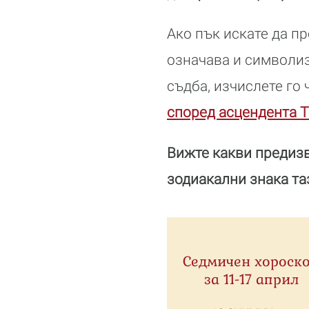
Ако пък искате да п
означава и символиз
съдба, изчислете го
според асцендента Т
Вижте какви предизв
зодиакални знака та
Седмичен хороск
за 11-17 април