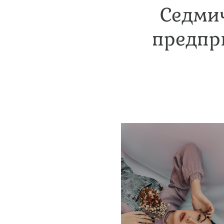
Седмич
предпри