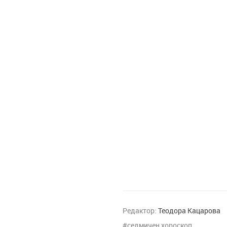
Редактор:
Теодора Кацарова
седмичен хороскоп