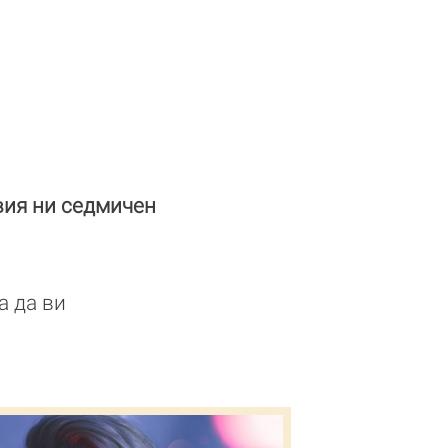
вия ни седмичен
а да ви