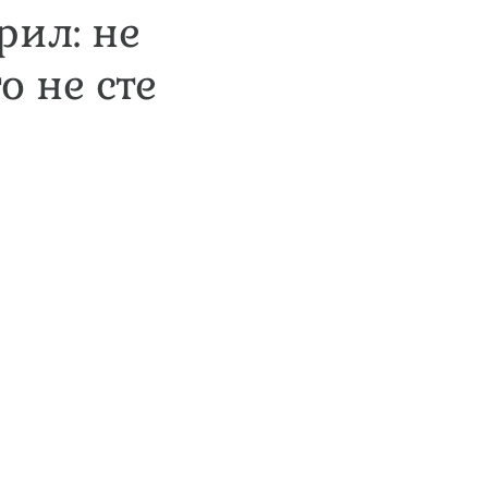
рил: не
о не сте