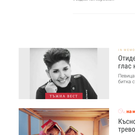
IN MEM
Отид
глас 
Певица
битка с
ТЪЖНА ВЕСТ
Късно
трев