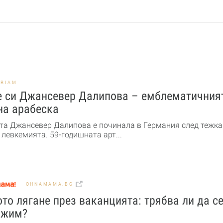
ORIAM
е си Джансевер Далипова – емблематичния
на арабеска
та Джансевер Далипова е починала в Германия след тежка
 левкемията. 59-годишната арт...
OHNAMAMA.BG
то лягане през ваканцията: трябва ли да с
ожим?