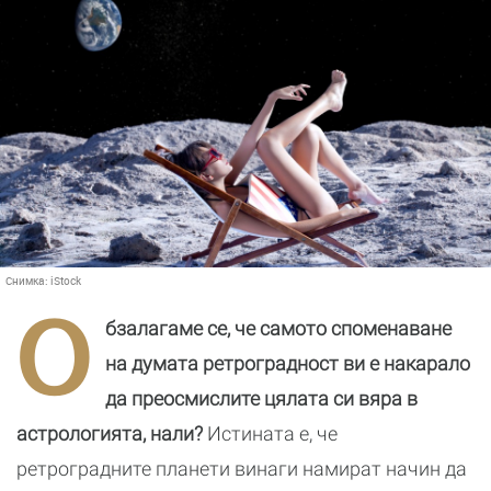
Снимка:
iStock
О
бзалагаме се, че самото споменаване
на думата ретроградност ви е накарало
да преосмислите цялата си вяра в
астрологията, нали?
Истината е, че
ретроградните планети винаги намират начин да