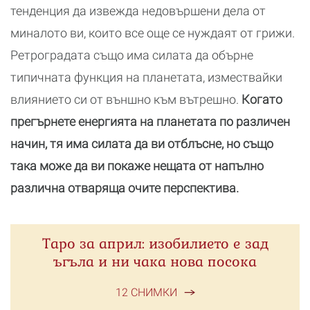
тенденция да извежда недовършени дела от
миналото ви, които все още се нуждаят от грижи.
Ретроградата също има силата да обърне
типичната функция на планетата, измествайки
влиянието си от външно към вътрешно.
Когато
прегърнете енергията на планетата по различен
начин, тя има силата да ви отблъсне, но също
така може да ви покаже нещата от напълно
различна отваряща очите перспектива.
Таро за април: изобилието е зад
ъгъла и ни чака нова посока
12 СНИМКИ