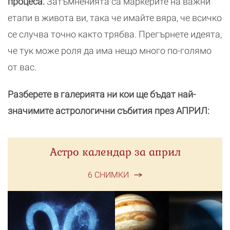
процеса.
Затъмненията са маркерите на важни
етапи в живота ви, така че имайте вяра, че всичко
се случва точно както трябва. Прегърнете идеята,
че тук може роля да има нещо много по-голямо
от вас.
Разберете в галерията ни кои ще бъдат най-
значимите астрологични събития през АПРИЛ:
Астро календар за април
6 СНИМКИ