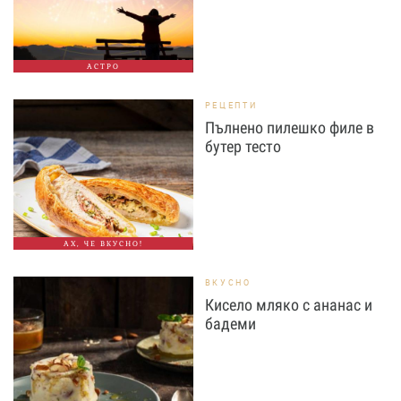
АСТРО
РЕЦЕПТИ
Пълнено пилешко филе в
бутер тесто
АХ, ЧЕ ВКУСНО!
ВКУСНО
Кисело мляко с ананас и
бадеми