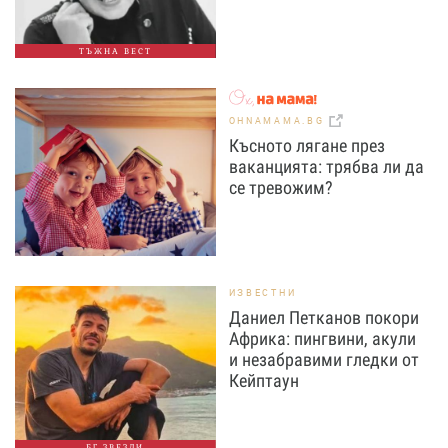
ТЪЖНА ВЕСТ
OHNAMAMA.BG
Късното лягане през
ваканцията: трябва ли да
се тревожим?
ИЗВЕСТНИ
Даниел Петканов покори
Африка: пингвини, акули
и незабравими гледки от
Кейптаун
БГ ЗВЕЗДИ