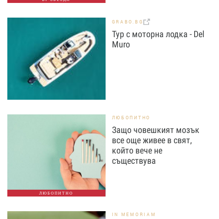
GRABO.BG
Тур с моторна лодка - Del
Muro
ЛЮБОПИТНО
Защо човешкият мозък
все още живее в свят,
който вече не
съществува
ЛЮБОПИТНО
IN MEMORIAM