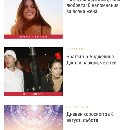
любовта: 8 напомняния
за всяка жена
ЛЮБОВ И ВРЪЗКИ
ИЗВЕСТНИ
Братът на Анджелина
Джоли разкри, че е гей
ОТ ХОЛИВУД
АСТРОЛОГИЯ
Дневен хороскоп за 8
август, събота