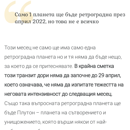
Само 1 планета ще бъде ретроградна през
април 2022, но това не е всичко
Този месец не само ще има само една
ретроградна планета но и тя няма да бъде нещо,
за което да се притеснявате.
В крайна сметка
този транзит дори няма да започне до 29 април,
което означава, че няма да изпитате тежестта на
неговата интензивност до следващия месец.
Също така въпросната ретроградна планета ще
бъде Плутон – планета на сътворението и
унищожението, която върши някои от най-