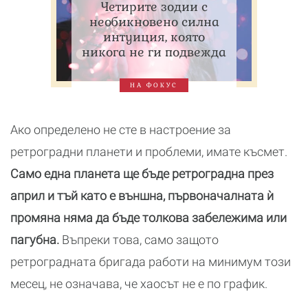
Четирите зодии с
необикновено силна
интуиция, която
никога не ги подвежда
НА ФОКУС
Ако определено не сте в настроение за
ретроградни планети и проблеми, имате късмет.
Само една планета ще бъде ретроградна през
април и тъй като е външна, първоначалната ѝ
промяна няма да бъде толкова забележима или
пагубна.
Въпреки това, само защото
ретроградната бригада работи на минимум този
месец, не означава, че хаосът не е по график.