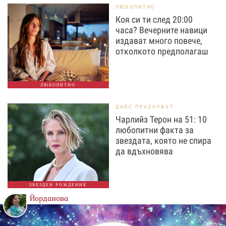
ЛЮБОПИТНО
Коя си ти след 20:00
часа? Вечерните навици
издават много повече,
отколкото предполагаш
ЛЮБОПИТНО
ДНЕС ПРАЗНУВАТ
Чарлийз Терон на 51: 10
любопитни факта за
звездата, която не спира
да вдъхновява
ЗВЕЗДЕН РОЖДЕНИК
Йорданова