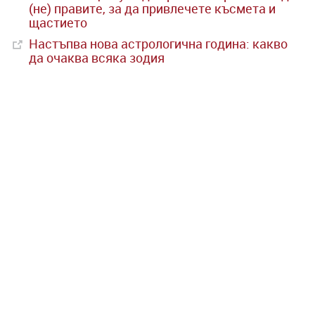
(не) правите, за да привлечете късмета и
щастието
Настъпва нова астрологична година: какво
да очаква всяка зодия