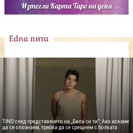
Изтегли Карта Таро на деня
Edna пита
TINO след представянето на „Била си ти“: Ако искаме
да се опознаем, трябва да се срещнем с болката