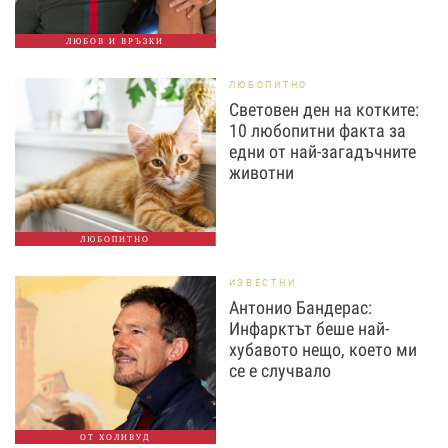
ЛЮБОВ И ВРЪЗКИ
ЛЮБОПИТНО
Световен ден на котките:
10 любопитни факта за
едни от най-загадъчните
животни
ЛЮБОПИТНО
ИЗВЕСТНИ
Антонио Бандерас:
Инфарктът беше най-
хубавото нещо, което ми
се е случвало
ОТ ХОЛИВУД