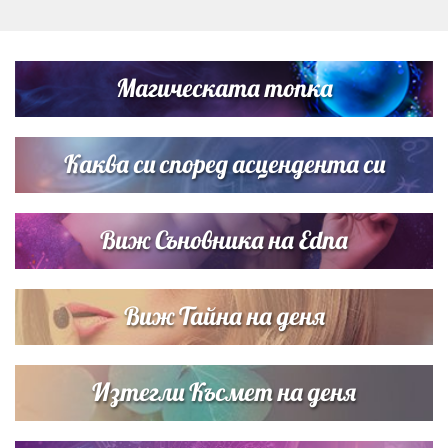
Дъщерята на Тодор Батков вдигна сватба, Стоичков и
Братя Аргирови я изненадаха с песен
Магическата топка
Дневен хороскоп за 6 август, четвъртък
Каква си според асцендента си
Виж Съновника на Edna
Виж Тайна на деня
Изтегли Късмет на деня