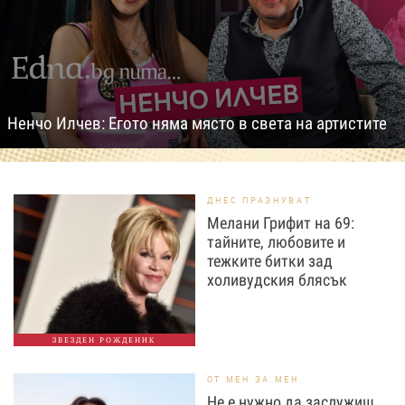
Ненчо Илчев: Егото няма място в света на артистите
ДНЕС ПРАЗНУВАТ
Мелани Грифит на 69:
тайните, любовите и
тежките битки зад
холивудския блясък
ЗВЕЗДЕН РОЖДЕНИК
ОТ МЕН ЗА МЕН
Не е нужно да заслужиш