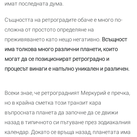
имат последната дума.
Същността на ретроградите обаче е много по-
сложна от простото определяне на
преживяването като нещо негативно.
Всъщност
има толкова много различни планети, които
могат да се позиционират ретроградно и
процесът винаги е напълно уникален и различен.
Всеки знае, че ретроградният Меркурий е пречка,
но в крайна сметка този транзит кара
въпросната планета да започне да се движи
назад в типичното си пътуване през зодиакалния
календар. Докато се връща назад, планетата има