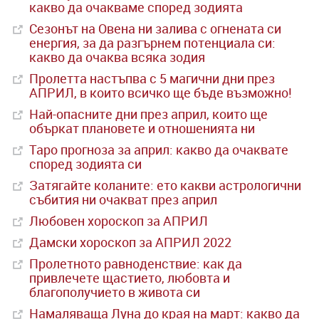
какво да очакваме според зодията
Сезонът на Овена ни залива с огнената си
енергия, за да разгърнем потенциала си:
какво да очаква всяка зодия
Пролетта настъпва с 5 магични дни през
АПРИЛ, в които всичко ще бъде възможно!
Най-опасните дни през април, които ще
объркат плановете и отношенията ни
Таро прогноза за април: какво да очаквате
според зодията си
Затягайте коланите: ето какви астрологични
събития ни очакват през април
Любовен хороскоп за АПРИЛ
Дамски хороскоп за АПРИЛ 2022
Пролетното равноденствие: как да
привлечете щастието, любовта и
благополучието в живота си
Намаляваща Луна до края на март: какво да