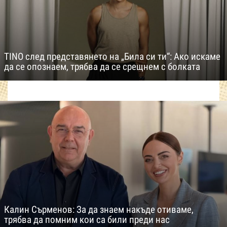
TINO след представянето на „Била си ти“: Ако искаме
да се опознаем, трябва да се срещнем с болката
Калин Сърменов: За да знаем накъде отиваме,
трябва да помним кои са били преди нас