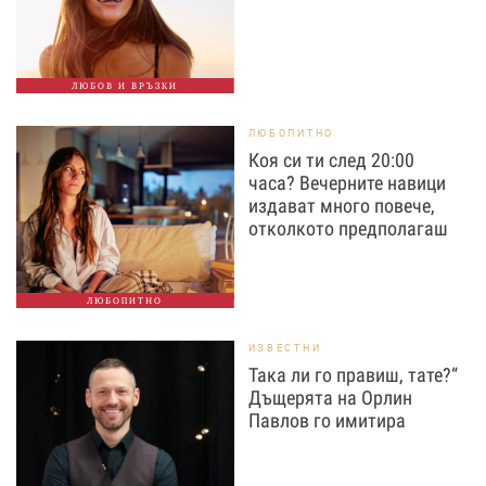
ЛЮБОВ И ВРЪЗКИ
ЛЮБОПИТНО
Коя си ти след 20:00
часа? Вечерните навици
издават много повече,
отколкото предполагаш
ЛЮБОПИТНО
ИЗВЕСТНИ
Така ли го правиш, тате?“
Дъщерята на Орлин
Павлов го имитира