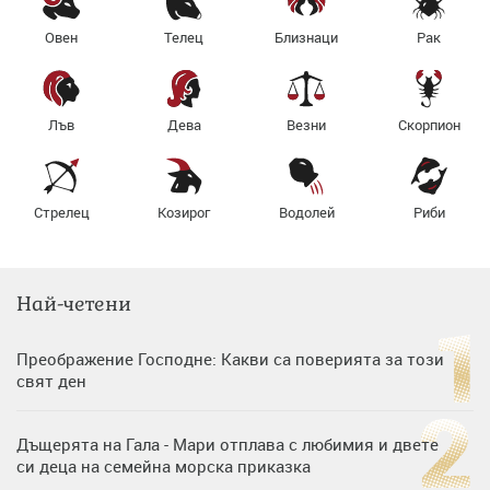
Овен
Телец
Близнаци
Рак
Лъв
Дева
Везни
Скорпион
Стрелец
Козирог
Водолей
Риби
Най-четени
Преображение Господне: Какви са поверията за този
свят ден
Дъщерята на Гала - Мари отплава с любимия и двете
си деца на семейна морска приказка