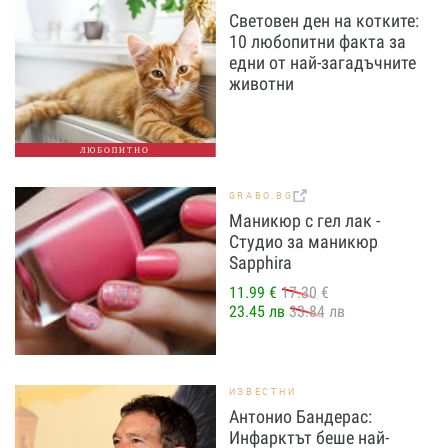
Световен ден на котките:
10 любопитни факта за
едни от най-загадъчните
животни
ЛЮБОПИТНО
GRABO.BG
Маникюр с гел лак -
Студио за маникюр
Sapphira
11.99 €
17.30 €
23.45 лв
33.84 лв
ИЗВЕСТНИ
Антонио Бандерас:
Инфарктът беше най-