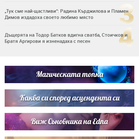
„Тук сме най-щастливи“: Радина Кърджилова и Пламен
Димов издадоха своето любимо място
Дъщерята на Тодор Батков вдигна сватба, Стоичков и
Братя Аргирови я изненадаха с песен
Дневен хороскоп за 6 август, четвъртък
Магическата топка
Списъкът е ясен: Джей Ло и Риана във ВИП гостите на
сватбата на Роналдо
Каква си според асцендента си
Виж Съновника на Edna