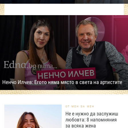
Ненчо Илчев: Егото няма място в света на артистите
ОТ МЕН ЗА МЕН
Не е нужно да заслужиш
любовта: 8 напомняния
за всяка жена