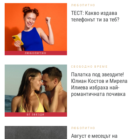
ЛЮБОПИТНО
ТЕСТ: Какво издава
телефонът ти за теб?
ЛЮБОПИТНО
СВОБОДНО ВРЕМЕ
Палатка под звездите!
Юлиан Костов и Мирела
Илиева избраха най-
романтичната почивка
БГ ЗВЕЗДИ
ЛЮБОПИТНО
Август е месецът на