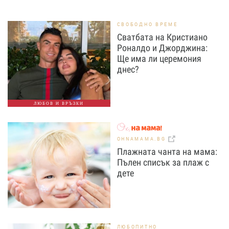
СВОБОДНО ВРЕМЕ
Сватбата на Кристиано
Роналдо и Джорджина:
Ще има ли церемония
днес?
ЛЮБОВ И ВРЪЗКИ
OHNAMAMA.BG
Плажната чанта на мама:
Пълен списък за плаж с
дете
ЛЮБОПИТНО