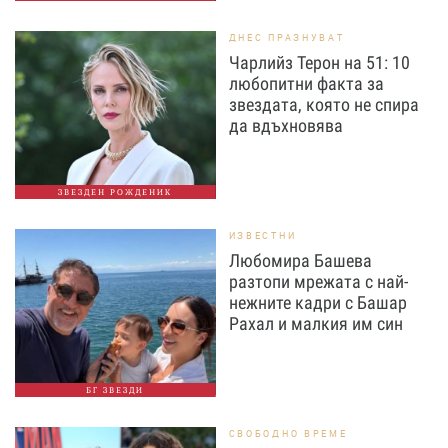
ДНЕС ПРАЗНУВАТ
Чарлийз Терон на 51: 10
любопитни факта за
звездата, която не спира
да вдъхновява
ЗВЕЗДЕН РОЖДЕНИК
ИЗВЕСТНИ
Любомира Башева
разтопи мрежата с най-
нежните кадри с Башар
Рахал и малкия им син
БГ ЗВЕЗДИ
СВОБОДНО ВРЕМЕ