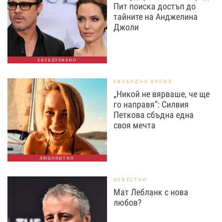
Пит поиска достъп до
тайните на Анджелина
Джоли
ЕКСКЛУЗИВНО
СВОБОДНО ВРЕМЕ
„Никой не вярваше, че ще
го направя“: Силвия
Петкова сбъдна една
своя мечта
ЛЮБОПИТНО
ИЗВЕСТНИ
Мат Лебланк с нова
любов?