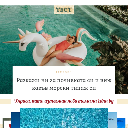
ТЕСТОВЕ
Разкажи ни за почивката си и виж
какъв морски типаж си
Украси, като изтеглиш нова тема на Edna.bg
Оферти