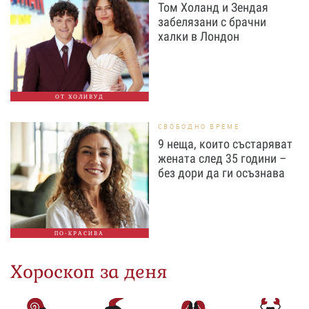
Том Холанд и Зендая
забелязани с брачни
халки в Лондон
ОТ ХОЛИВУД
СВОБОДНО ВРЕМЕ
9 неща, които състаряват
жената след 35 години –
без дори да ги осъзнава
ПО-КРАСИВА
Хороскоп за деня