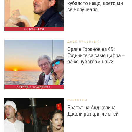
хубавото нещо, което ми
се е случвало
ОТ ХОЛИВУД
ДНЕС ПРАЗНУВАТ
Орлин Горанов на 69:
Годините са само цифра –
аз се чувствам на 23
ЗВЕЗДЕН РОЖДЕНИК
ИЗВЕСТНИ
Братът на Анджелина
Джоли разкри, че е гей