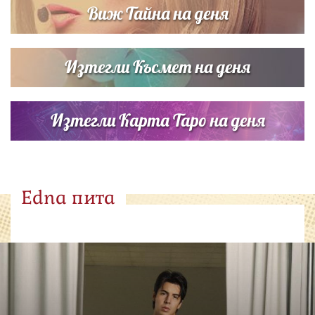
Виж Тайна на деня
Изтегли Късмет на деня
Изтегли Карта Таро на деня
Edna пита