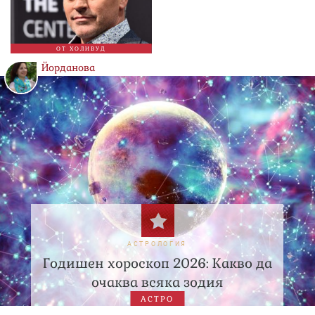
ОТ ХОЛИВУД
Йорданова
АСТРОЛОГИЯ
Годишен хороскоп 2026: Какво да
очаква всяка зодия
АСТРО