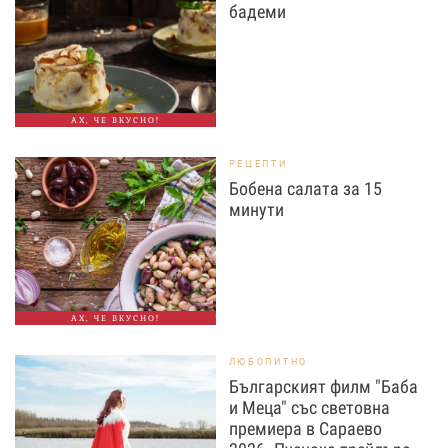
бадеми
АХ, ЧЕ ВКУСНО!
РЕЦЕПТИ
Бобена салата за 15
минути
АХ, ЧЕ ВКУСНО!
ЛЮБОПИТНО
Българският филм "Баба
и Меца" със световна
премиера в Сараево