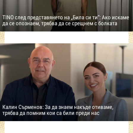
TINO след представянето на „Била си ти“: Ако искаме
да се опознаем, трябва да се срещнем с болката
Калин Сърменов: За да знаем накъде отиваме,
трябва да помним кои са били преди нас