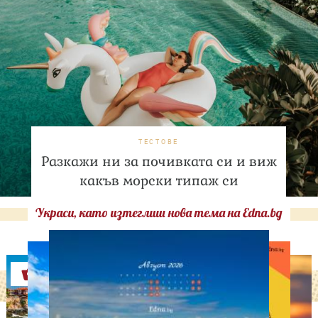
ТЕСТОВЕ
Разкажи ни за почивката си и виж
какъв морски типаж си
Украси, като изтеглиш нова тема на Edna.bg
Оферти