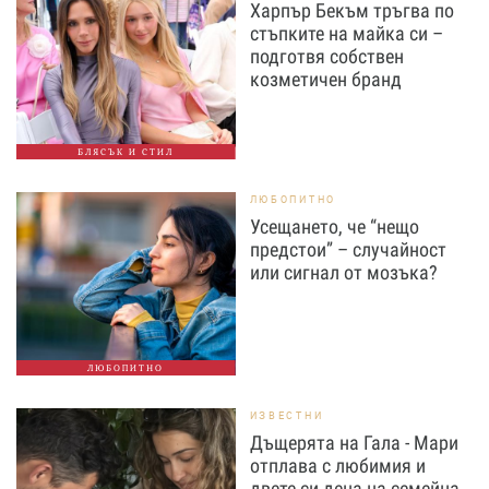
Харпър Бекъм тръгва по
стъпките на майка си –
подготвя собствен
козметичен бранд
БЛЯСЪК И СТИЛ
ЛЮБОПИТНО
Усещането, че “нещо
предстои” – случайност
или сигнал от мозъка?
ЛЮБОПИТНО
ИЗВЕСТНИ
Дъщерята на Гала - Мари
отплава с любимия и
двете си деца на семейна