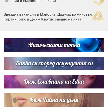
решения и емоционален баланс
Звездна ваканция в Майорка: Дженифър Анистън,
Кортни Кокс и Джим Къртис заедно на яхта
Дъщерята на Гала - Мари отплава с любимия и двете
си деца на семейна морска приказка
Магическата топка
Дъщерята на Тодор Батков вдигна сватба, Стоичков и
Братя Аргирови я изненадаха с песен
Каква си според асцендента си
Виж Съновника на Edna
Виж Тайна на деня