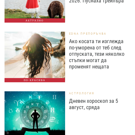
2026. Пуснаха трейлъра
АКТУАЛНО
EDNA ПРЕПОРЪЧВА
Ако косата ти изглежда
по-уморена от теб след
отпуската, тези няколко
стъпки могат да
променят нещата
ПО-КРАСИВА
АСТРОЛОГИЯ
Дневен хороскоп за 5
август, сряда