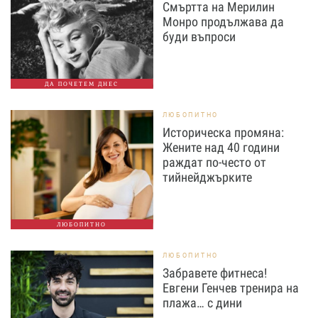
Смъртта на Мерилин
Монро продължава да
буди въпроси
ДА ПОЧЕТЕМ ДНЕС
ЛЮБОПИТНО
Историческа промяна:
Жените над 40 години
раждат по-често от
тийнейджърките
ЛЮБОПИТНО
ЛЮБОПИТНО
Забравете фитнеса!
Евгени Генчев тренира на
плажа… с дини