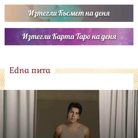
Изтегли Късмет на деня
Изтегли Карта Таро на деня
Edna пита