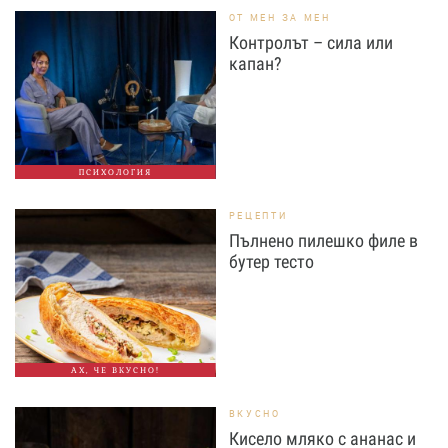
ОТ МЕН ЗА МЕН
Контролът – сила или
капан?
ПСИХОЛОГИЯ
РЕЦЕПТИ
Пълнено пилешко филе в
бутер тесто
АХ, ЧЕ ВКУСНО!
ВКУСНО
Кисело мляко с ананас и