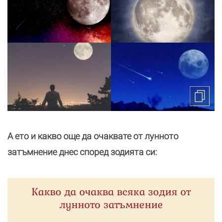
А ето и какво още да очаквате от лунното
затъмнение днес според зодията си:
Какво да очаква всяка зодия от
лунното затъмнение