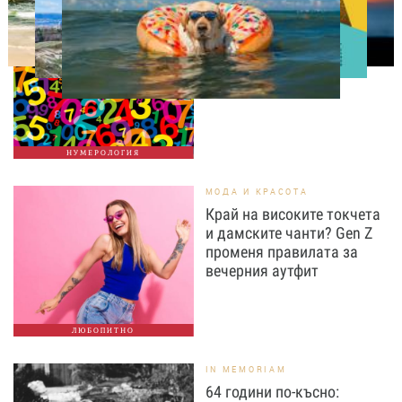
НУМЕРОЛОГИЯ
Нумерологична прогноза
за 5 август, сряда
НУМЕРОЛОГИЯ
МОДА И КРАСОТА
Край на високите токчета
и дамските чанти? Gen Z
променя правилата за
вечерния аутфит
ЛЮБОПИТНО
IN MEMORIAM
64 години по-късно: