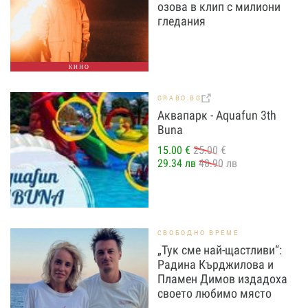
озова в клип с милиони
гледания
КИНО
GRABO.BG
Аквапарк - Aquafun 3th
Buna
15.00 €
25.00 €
29.34 лв
48.90 лв
СВОБОДНО ВРЕМЕ
„Тук сме най-щастливи“:
Радина Кърджилова и
Пламен Димов издадоха
своето любимо място