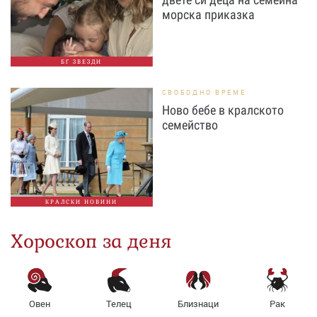
морска приказка
БГ ЗВЕЗДИ
СВОБОДНО ВРЕМЕ
Ново бебе в кралското
семейство
КРАЛСКИ НОВИНИ
Хороскоп за деня
Овен
Телец
Близнаци
Рак