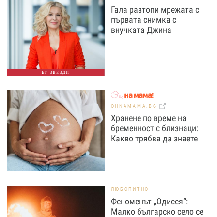
Гала разтопи мрежата с
първата снимка с
внучката Джина
БГ ЗВЕЗДИ
OHNAMAMA.BG
Хранене по време на
бременност с близнаци:
Какво трябва да знаете
ЛЮБОПИТНО
Феноменът „Одисея“:
Малко българско село се