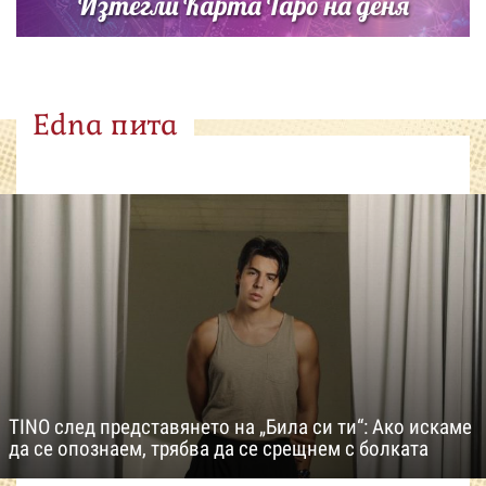
Изтегли Карта Таро на деня
Edna пита
TINO след представянето на „Била си ти“: Ако искаме
да се опознаем, трябва да се срещнем с болката