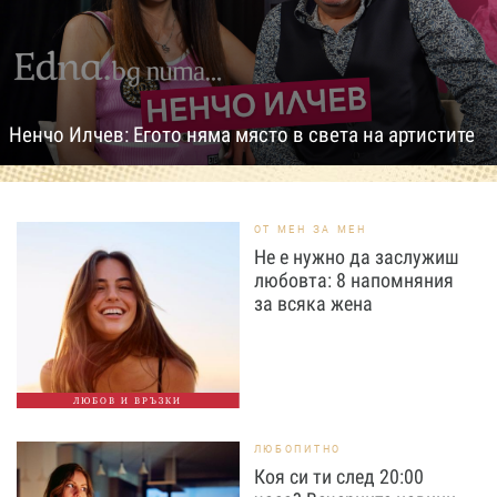
Ненчо Илчев: Егото няма място в света на артистите
ОТ МЕН ЗА МЕН
Не е нужно да заслужиш
любовта: 8 напомняния
за всяка жена
ЛЮБОВ И ВРЪЗКИ
ЛЮБОПИТНО
Коя си ти след 20:00