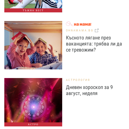
ТЪЖНА ВЕСТ
OHNAMAMA.BG
Късното лягане през
ваканцията: трябва ли да
се тревожим?
АСТРОЛОГИЯ
Дневен хороскоп за 9
август, неделя
АСТРО