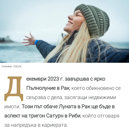
Снимка:
iStock
Д
екември 2023 г. завършва с ярко
Пълнолуние в Рак
, което обикновено се
свързва с дела, засягащи недвижими
имоти.
Този път обаче Луната в Рак ще бъде в
аспект на тригон Сатурн в Риби
, който отговаря
за напредъка в кариерата.