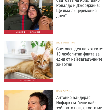
Сватбата на Кристиано
Роналдо и Джорджина:
Ще има ли церемония
днес?
ЛЮБОВ И ВРЪЗКИ
ЛЮБОПИТНО
Световен ден на котките:
10 любопитни факта за
едни от най-загадъчните
животни
ЛЮБОПИТНО
ИЗВЕСТНИ
Антонио Бандерас:
Инфарктът беше най-
хубавото нещо, което ми