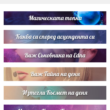
Дневен хороскоп за 6 август, четвъртък
Магическата топка
Списъкът е ясен: Джей Ло и Риана във ВИП гостите на
сватбата на Роналдо
Каква си според асцендента си
Виж Съновника на Edna
Виж Тайна на деня
Изтегли Късмет на деня