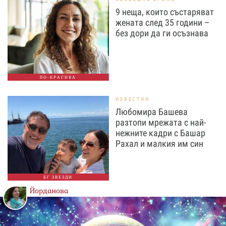
9 неща, които състаряват
жената след 35 години –
без дори да ги осъзнава
ПО-КРАСИВА
ИЗВЕСТНИ
Любомира Башева
разтопи мрежата с най-
нежните кадри с Башар
Рахал и малкия им син
БГ ЗВЕЗДИ
Йорданова