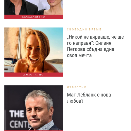
ЕКСКЛУЗИВНО
СВОБОДНО ВРЕМЕ
„Никой не вярваше, че ще
го направя“: Силвия
Петкова сбъдна една
своя мечта
ЛЮБОПИТНО
ИЗВЕСТНИ
Мат Лебланк с нова
любов?