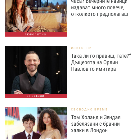
часа? Вечерните навици
издават много повече,
отколкото предполагаш
ЛЮБОПИТНО
ИЗВЕСТНИ
Така ли го правиш, тате?“
Дъщерята на Орлин
Павлов го имитира
БГ ЗВЕЗДИ
СВОБОДНО ВРЕМЕ
Том Холанд и Зендая
забелязани с брачни
халки в Лондон