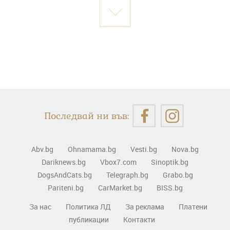
Последвай ни във:
Abv.bg
Ohnamama.bg
Vesti.bg
Nova.bg
Dariknews.bg
Vbox7.com
Sinoptik.bg
DogsAndCats.bg
Telegraph.bg
Grabo.bg
Pariteni.bg
CarMarket.bg
BISS.bg
За нас
Политика ЛД
За реклама
Платени
публикации
Контакти