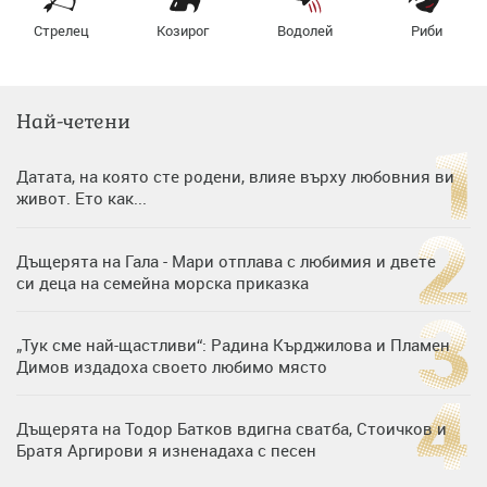
Стрелец
Козирог
Водолей
Риби
Най-четени
Датата, на която сте родени, влияе върху любовния ви
живот. Ето как...
Дъщерята на Гала - Мари отплава с любимия и двете
си деца на семейна морска приказка
„Тук сме най-щастливи“: Радина Кърджилова и Пламен
Димов издадоха своето любимо място
Дъщерята на Тодор Батков вдигна сватба, Стоичков и
Братя Аргирови я изненадаха с песен