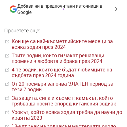
Добави ни в предпочитани източници в
Google
Прочетете още:
Кои ще са най-късметлийските месеци за
всяка зодия през 2024
Трите зодии, които ги чакат решаващи
промени в любовта и брака през 2024
4-те зодии, които ще бъдат любимците на
съдбата през 2024 година
От 20 ноември започва ЗЛАТЕН период за
тези 7 зодии
За защита, сила и късмет: камъкът, който
трябва да носите според китайския зодиак
Урокът, който всяка зодия трябва да научи до
края на 2023
13-ият знак на зодиака и мистерията около