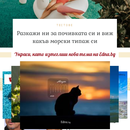
ТЕСТОВЕ
Разкажи ни за почивката си и виж
какъв морски типаж си
Украси, като изтеглиш нова тема на Edna.bg
Оферти
ИЗВЕСТНИ
Нов удар в битката: Брад
Пит поиска достъп до
тайните на Анджелина
Джоли