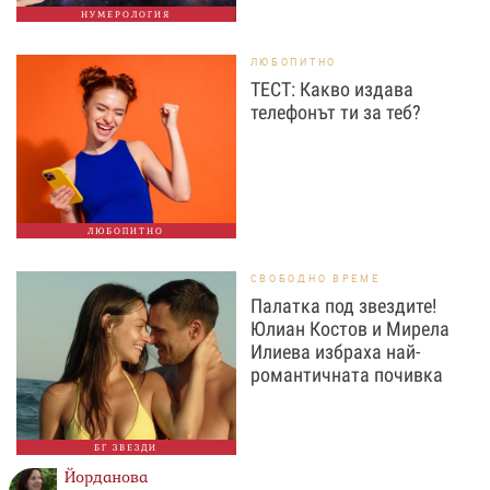
НУМЕРОЛОГИЯ
ЛЮБОПИТНО
ТЕСТ: Какво издава
телефонът ти за теб?
ЛЮБОПИТНО
СВОБОДНО ВРЕМЕ
Палатка под звездите!
Юлиан Костов и Мирела
Илиева избраха най-
романтичната почивка
БГ ЗВЕЗДИ
Йорданова