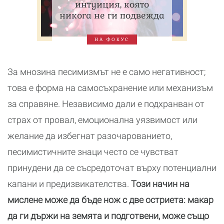
интуиция, която
никога не ги подвежда
НА ФОКУС
За мнозина песимизмът не е само негативност;
това е форма на самосъхранение или механизъм
за справяне. Независимо дали е подхранван от
страх от провал, емоционална уязвимост или
желание да избегнат разочарованието,
песимистичните знаци често се чувстват
принудени да се съсредоточат върху потенциални
капани и предизвикателства.
Този начин на
мислене може да бъде нож с две остриета: макар
да ги държи на земята и подготвени, може също