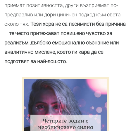
приемат позитивността, други възприемат по-
предпазлив или дори циничен подход към света
около тях.
Тези хора не са песимисти без причина
– те често притежават повишено чувство за
реализъм, дълбоко емоционално съзнание или
аналитично мислене, което ги кара да се
подготвят за най-лошото.
Четирите зодии с
необикновено силна