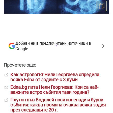
Добави ни в предпочитани източници в
Google
Прочетете още:
Как астрологът Нели Георгиева определи
всяка Edna от зодиите с 3 думи
Edna.bg пита Нели Георгиева: Кои са най-
важните астро събития тази година?
Плутон във Водолей носи изненади и бурни
събития: каква промяна очаква всяка зодия
през следващите 20 г.