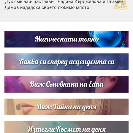
„Тук сме най-щастливи“: Радина Кърджилова и Пламен
Димов издадоха своето любимо място
Дъщерята на Тодор Батков вдигна сватба, Стоичков и
Братя Аргирови я изненадаха с песен
Магическата топка
Дневен хороскоп за 6 август, четвъртък
Каква си според асцендента си
Виж Съновника на Edna
Виж Тайна на деня
Изтегли Късмет на деня