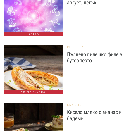
август, петък
АСТРО
РЕЦЕПТИ
Пълнено пилешко филе в
бутер тесто
АХ, ЧЕ ВКУСНО!
ВКУСНО
Кисело мляко с ананас и
бадеми