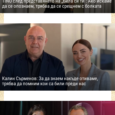
TINO след представянето на „Била си ти“: Ако искаме
да се опознаем, трябва да се срещнем с болката
Калин Сърменов: За да знаем накъде отиваме,
трябва да помним кои са били преди нас