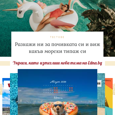
ТЕСТОВЕ
Разкажи ни за почивката си и виж
какъв морски типаж си
Украси, като изтеглиш нова тема на Edna.bg
Оферти
ЛЮБОПИТНО
Август е месецът на