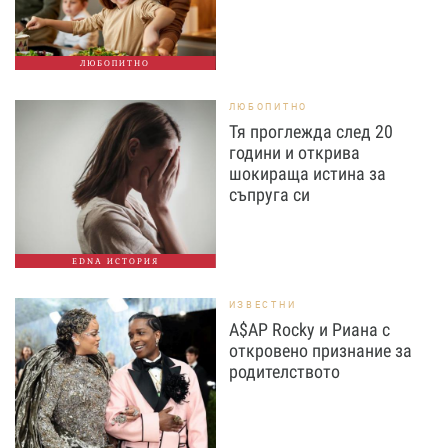
ЛЮБОПИТНО
ЛЮБОПИТНО
Тя проглежда след 20
години и открива
шокираща истина за
съпруга си
EDNA ИСТОРИЯ
ИЗВЕСТНИ
A$AP Rocky и Риана с
откровено признание за
родителството