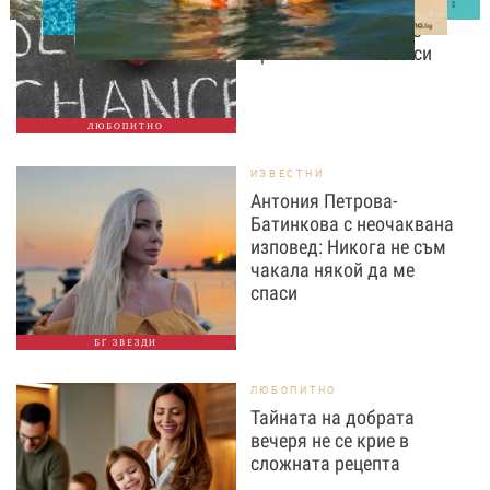
вторите шансове: Защо
точно сега най-често
променяме живота си
ЛЮБОПИТНО
ИЗВЕСТНИ
Антония Петрова-
Батинкова с неочаквана
изповед: Никога не съм
чакала някой да ме
спаси
БГ ЗВЕЗДИ
ЛЮБОПИТНО
Тайната на добрата
вечеря не се крие в
сложната рецепта