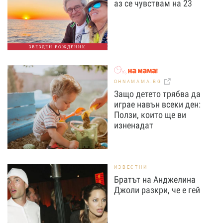
аз се чувствам на 23
ЗВЕЗДЕН РОЖДЕНИК
OHNAMAMA.BG
Защо детето трябва да
играе навън всеки ден:
Ползи, които ще ви
изненадат
ИЗВЕСТНИ
Братът на Анджелина
Джоли разкри, че е гей