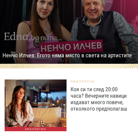
Ненчо Илчев: Егото няма място в света на артистите
ЛЮБОПИТНО
Коя си ти след 20:00
часа? Вечерните навици
издават много повече,
отколкото предполагаш
ЛЮБОПИТНО