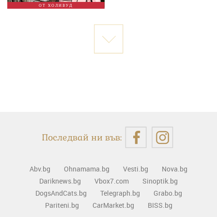
ОТ ХОЛИВУД
Последвай ни във:
Abv.bg
Ohnamama.bg
Vesti.bg
Nova.bg
Dariknews.bg
Vbox7.com
Sinoptik.bg
DogsAndCats.bg
Telegraph.bg
Grabo.bg
Pariteni.bg
CarMarket.bg
BISS.bg