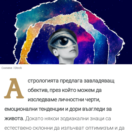
Снимка:
iStock
А
стрологията предлага завладяващ
обектив, през който можем да
изследваме личностни черти,
емоционални тенденции и дори възгледи за
живота.
Докато някои зодиакални знаци са
естествено склонни да излъчват оптимизъм и да