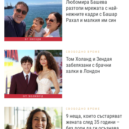
Любомира Башева
разтопи мрежата с най-
нежните кадри с Башар
Рахал и малкия им син
БГ ЗВЕЗДИ
СВОБОДНО ВРЕМЕ
Том Холанд и Зендая
забелязани с брачни
халки в Лондон
ОТ ХОЛИВУД
СВОБОДНО ВРЕМЕ
9 неща, които състаряват
жената след 35 години –
без дори да ги осъзнава