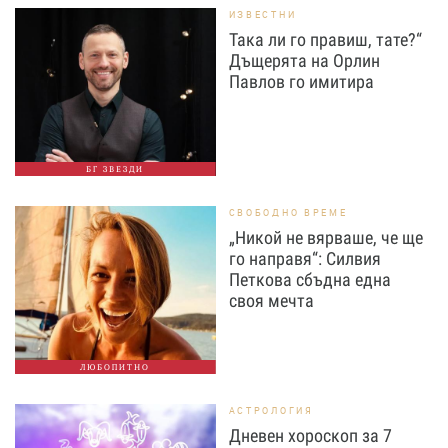
ИЗВЕСТНИ
Така ли го правиш, тате?“
Дъщерята на Орлин
Павлов го имитира
БГ ЗВЕЗДИ
СВОБОДНО ВРЕМЕ
„Никой не вярваше, че ще
го направя“: Силвия
Петкова сбъдна една
своя мечта
ЛЮБОПИТНО
АСТРОЛОГИЯ
Дневен хороскоп за 7