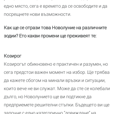
едно място, сега е времето да се освободите и да
посрещнете нови възможности.
Как ще се отрази това Новолуние на различните
зодии? Ето какви промени ще преживеят те:
Козирог
Козирогът обикновено е практичен и разумен, но
сега предстои важен момент на избор. Ще трябва
да кажете сбогом на минали връзки и ситуации,
които вече не ви служат. Може да сте се колебали
дълго, но Новолунието ще ви подтикне да
предприемете решителни стъпки. Бъдещето ви ще
започне с едно категорично “довиждане” на