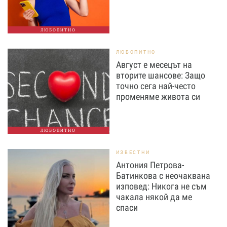
ЛЮБОПИТНО
ЛЮБОПИТНО
Август е месецът на
вторите шансове: Защо
точно сега най-често
променяме живота си
ЛЮБОПИТНО
ИЗВЕСТНИ
Антония Петрова-
Батинкова с неочаквана
изповед: Никога не съм
чакала някой да ме
спаси