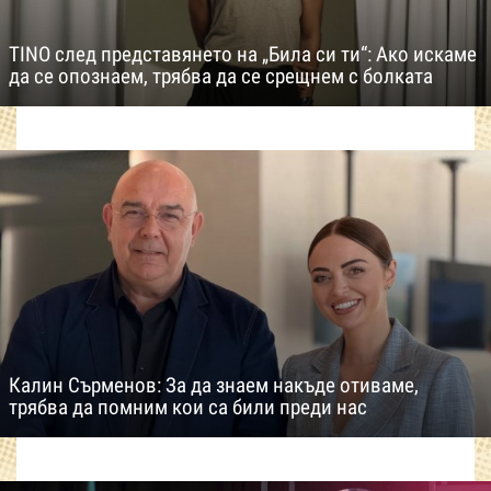
TINO след представянето на „Била си ти“: Ако искаме
да се опознаем, трябва да се срещнем с болката
Калин Сърменов: За да знаем накъде отиваме,
трябва да помним кои са били преди нас