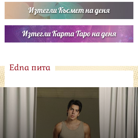
Изтегли Късмет на деня
Изтегли Карта Таро на деня
Edna пита