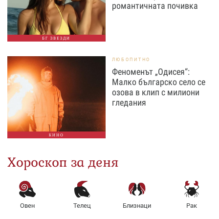
романтичната почивка
БГ ЗВЕЗДИ
ЛЮБОПИТНО
Феноменът „Одисея“:
Малко българско село се
озова в клип с милиони
гледания
КИНО
Хороскоп за деня
Овен
Телец
Близнаци
Рак