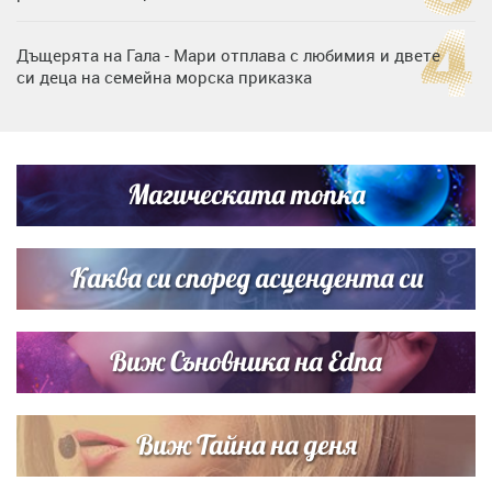
Дъщерята на Гала - Мари отплава с любимия и двете
си деца на семейна морска приказка
„Тук сме най-щастливи“: Радина Кърджилова и Пламен
Димов издадоха своето любимо място
Магическата топка
Дъщерята на Тодор Батков вдигна сватба, Стоичков и
Братя Аргирови я изненадаха с песен
Каква си според асцендента си
Виж Съновника на Edna
Виж Тайна на деня