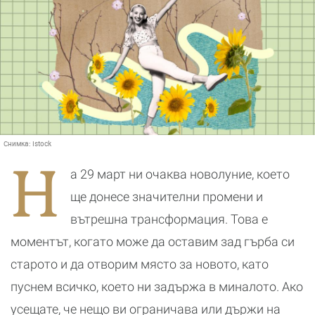
Снимка:
Istock
Н
а 29 март ни очаква новолуние, което
ще донесе значителни промени и
вътрешна трансформация. Това е
моментът, когато може да оставим зад гърба си
старото и да отворим място за новото, като
пуснем всичко, което ни задържа в миналото. Ако
усещате, че нещо ви ограничава или държи на