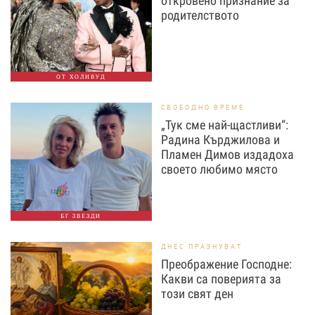
откровено признание за
родителството
ОТ ХОЛИВУД
СВОБОДНО ВРЕМЕ
„Тук сме най-щастливи“:
Радина Кърджилова и
Пламен Димов издадоха
своето любимо място
БГ ЗВЕЗДИ
ДНЕС ПРАЗНУВАТ
Преображение Господне:
Какви са поверията за
този свят ден