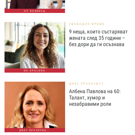
ОТ ХОЛИВУД
СВОБОДНО ВРЕМЕ
9 неща, които състаряват
жената след 35 години –
без дори да ги осъзнава
ПО-КРАСИВА
ДНЕС ПРАЗНУВАТ
Албена Павлова на 60:
Талант, хумор и
незабравими роли
ДНЕС ПРАЗНУВА...