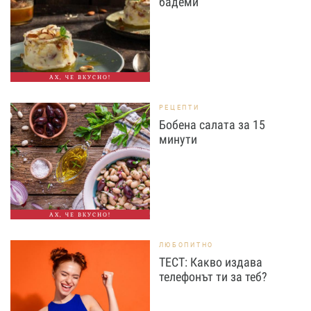
бадеми
АХ, ЧЕ ВКУСНО!
РЕЦЕПТИ
Бобена салата за 15
минути
АХ, ЧЕ ВКУСНО!
ЛЮБОПИТНО
ТЕСТ: Какво издава
телефонът ти за теб?