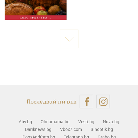
ДНЕС ПРАЗНУВА...
Последвай ни във:
Abv.bg
Ohnamama.bg
Vesti.bg
Nova.bg
Dariknews.bg
Vbox7.com
Sinoptik.bg
DogsAndCats.bg
Telegraph.bg
Grabo.bg