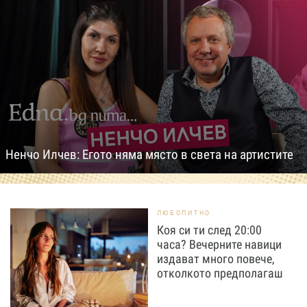
Ненчо Илчев: Егото няма място в света на артистите
ЛЮБОПИТНО
Коя си ти след 20:00
часа? Вечерните навици
издават много повече,
отколкото предполагаш