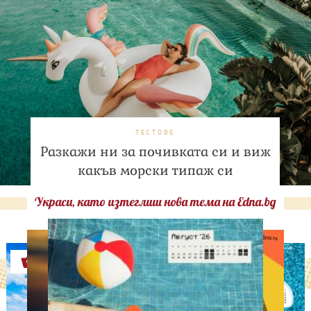
ТЕСТОВЕ
Разкажи ни за почивката си и виж
какъв морски типаж си
Украси, като изтеглиш нова тема на Edna.bg
Оферти