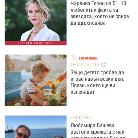
Чарлийз Терон на 51: 10
любопитни факта за
звездата, която не спира
да вдъхновява
ЗВЕЗДЕН РОЖДЕНИК
OHNAMAMA.BG
Защо детето трябва да
играе навън всеки ден:
Ползи, които ще ви
изненадат
ИЗВЕСТНИ
Любомира Башева
разтопи мрежата с най-