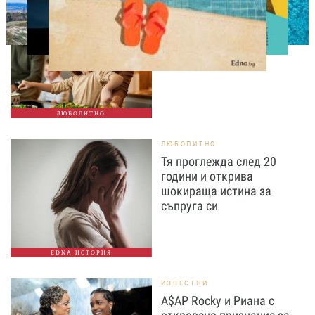
ЛЮБОПИТНО
Тайната на добрата
вечеря не се крие в
сложната рецепта
ЛЮБОПИТНО
ЛЮБОПИТНО
Тя проглежда след 20
години и открива
шокираща истина за
съпруга си
EDNA ИСТОРИЯ
ИЗВЕСТНИ
A$AP Rocky и Риана с