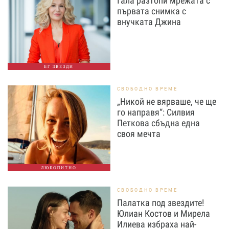
Гала разтопи мрежата с
първата снимка с
внучката Джина
БГ ЗВЕЗДИ
СВОБОДНО ВРЕМЕ
„Никой не вярваше, че ще
го направя“: Силвия
Петкова сбъдна една
своя мечта
ЛЮБОПИТНО
СВОБОДНО ВРЕМЕ
Палатка под звездите!
Юлиан Костов и Мирела
Илиева избраха най-