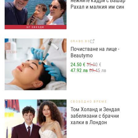
нежните кадри с Башар
Рахал и малкия им син
БГ ЗВЕЗДИ
GRABO.BG
Почистване на лице -
Beautymo
24.50 €
35.00 €
47.92 лв
68.45 лв
СВОБОДНО ВРЕМЕ
Том Холанд и Зендая
забелязани с брачни
халки в Лондон