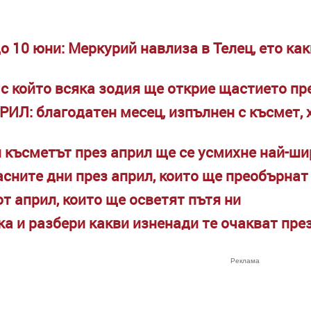
о 10 юни: Меркурий навлиза в Телец, ето ка
 с който всяка зодия ще открие щастието пр
РИЛ: благодатен месец, изпълнен с късмет,
и късметът през април ще се усмихне най-ши
асните дни през април, които ще преобърнат
т април, които ще осветят пътя ни
ка и разбери какви изненади те очакват пр