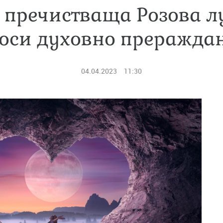
 пречистваща Розова лу
оси духовно преражда
04.04.2023
11:30