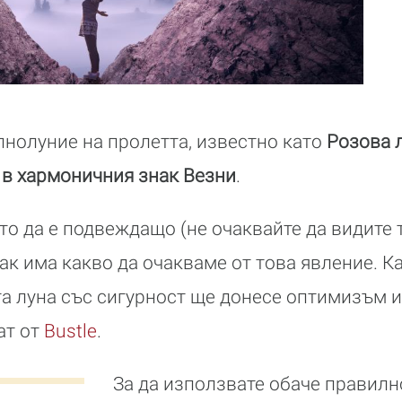
лнолуние на пролетта, известно като
Розова 
 в хармоничния знак Везни
.
о да е подвеждащо (не очаквайте да видите 
пак има какво да очакваме от това явление. К
а луна със сигурност ще донесе оптимизъм 
ат от
Bustle
.
За да използвате обаче правилно