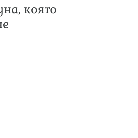
на, която
не