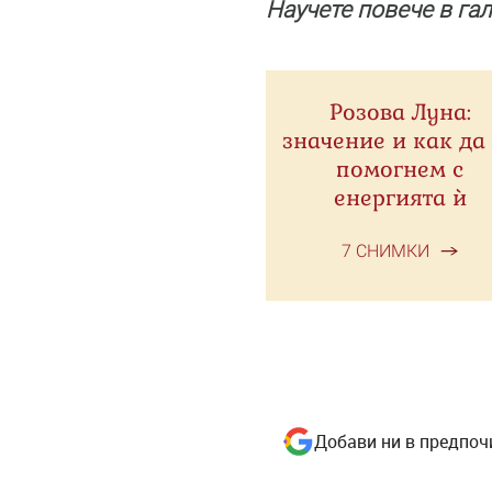
Научете повече в гал
Розова Луна:
значение и как да
помогнем с
енергията ѝ
7 СНИМКИ
Добави ни в предпоч