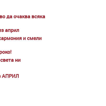
кво да очаква всяка
ез април
 хармония и смели
роко!
 света ни
ез АПРИЛ