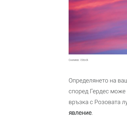
Снимка:
iStock
Определянето на ваш
според Гердес може 
връзка с Розовата лу
явление
.