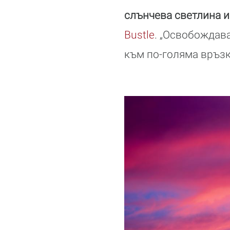
слънчева светлина и
Bustle
. „Освобождава
към по-голяма връзка