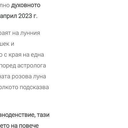
елно
духовното
април 2023 г.
раят на лунния
шек и
 с края на една
според астролога
ната розова луна
олкото подсказва
вноденствие, тази
ето на повече