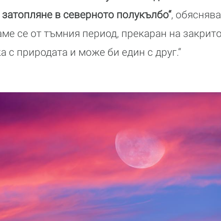
 затопляне в северното полукълбо“
, обясняв
ме се от тъмния период, прекаран на закрито
 с природата и може би един с друг.“