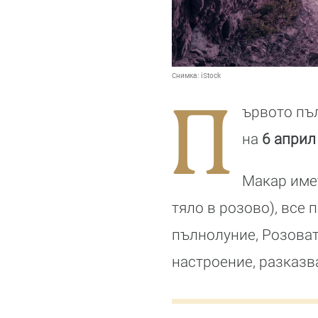
Снимка:
iStock
П
ървото пъ
на
6 април
Макар имет
тяло в розово), все 
пълнолуние, Розоват
настроение, разказв