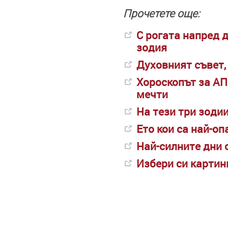
Прочетете още:
С рогата напред д
зодия
Духовният съвет,
Хороскопът за АП
мечти
На тези три зоди
Ето кои са най-оп
Най-силните дни о
Избери си картин