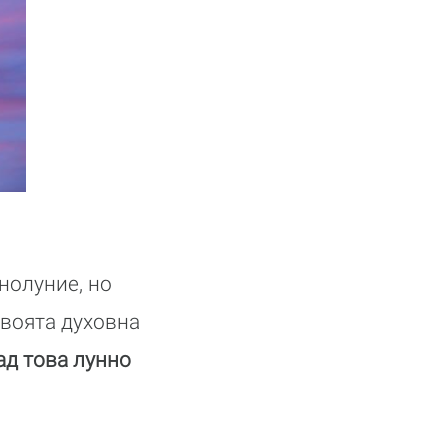
нолуние, но
своята духовна
ад това лунно