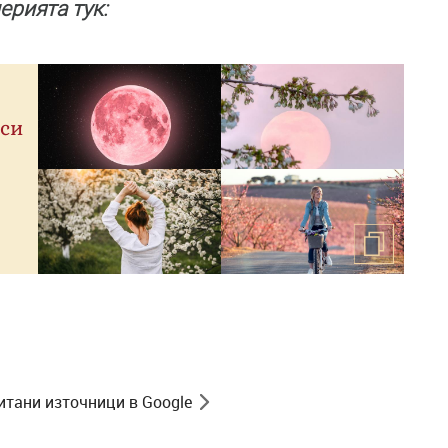
ерията тук:
 си
итани източници в Google