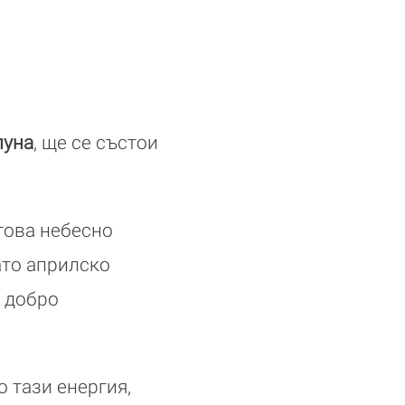
луна
, ще се състои
това небесно
ато априлско
и добро
 тази енергия,