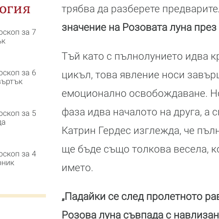
огия
трябва да разберете предварит
значение на Розовата луна през 
оскоп за 7
ък
Тъй като с пълнолунието идва к
оскоп за 6
цикъл, това явление носи завър
въртък
емоционално освобождаване. Но
фаза идва началото на друга, а 
оскоп за 5
да
Катрин Гердес изглежда, че пъл
ще бъде също толкова весела, к
оскоп за 4
рник
името.
„Падайки се след пролетното ра
Розова луна съвпада с навлизан