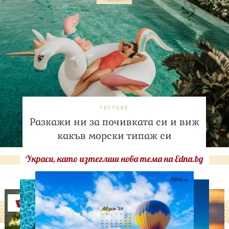
ТЕСТОВЕ
Разкажи ни за почивката си и виж
какъв морски типаж си
Украси, като изтеглиш нова тема на Edna.bg
Оферти