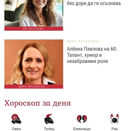
без дори да ги осъзнава
ПО-КРАСИВА
ДНЕС ПРАЗНУВАТ
Албена Павлова на 60:
Талант, хумор и
незабравими роли
ДНЕС ПРАЗНУВА...
Хороскоп за деня
Овен
Телец
Близнаци
Рак