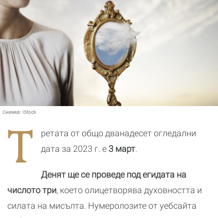
Снимка:
iStock
Т
ретата от общо дванадесет огледални
дата за 2023 г. е
3 март
.
Денят ще се проведе под егидата на
числото три
, което олицетворява духовността и
силата на мисълта. Нумеролозите от уебсайта