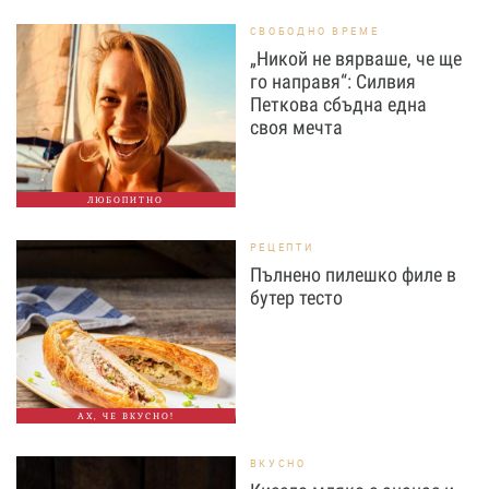
СВОБОДНО ВРЕМЕ
„Никой не вярваше, че ще
го направя“: Силвия
Петкова сбъдна една
своя мечта
ЛЮБОПИТНО
РЕЦЕПТИ
Пълнено пилешко филе в
бутер тесто
АХ, ЧЕ ВКУСНО!
ВКУСНО