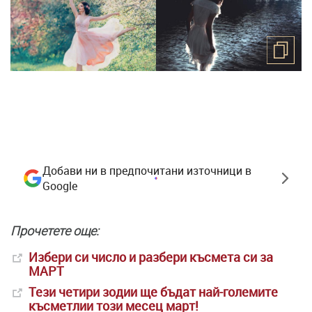
Добави ни в предпочитани източници в
Google
Прочетете още:
Избери си число и разбери късмета си за
МАРТ
Тези четири зодии ще бъдат най-големите
късметлии този месец март!