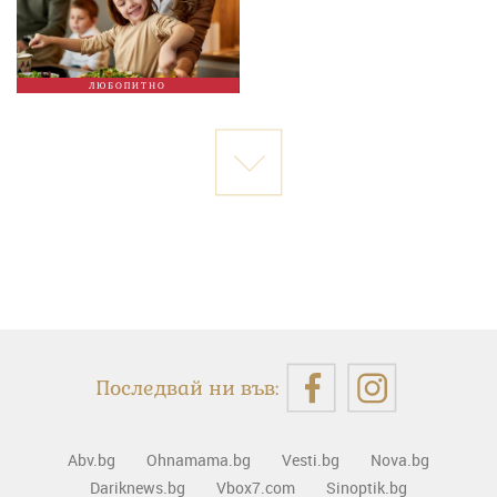
ЛЮБОПИТНО
Последвай ни във:
Abv.bg
Ohnamama.bg
Vesti.bg
Nova.bg
Dariknews.bg
Vbox7.com
Sinoptik.bg