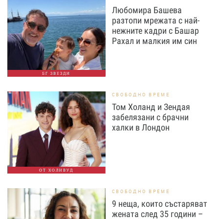
Любомира Башева
разтопи мрежата с най-
нежните кадри с Башар
Рахал и малкия им син
БГ ЗВЕЗДИ
СВОБОДНО ВРЕМЕ
Том Холанд и Зендая
забелязани с брачни
халки в Лондон
ОТ ХОЛИВУД
СВОБОДНО ВРЕМЕ
9 неща, които състаряват
жената след 35 години –