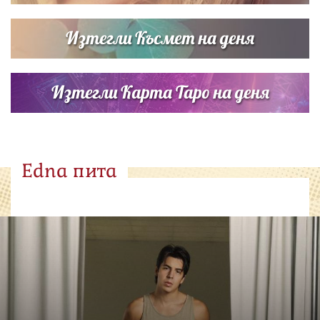
Изтегли Късмет на деня
Изтегли Карта Таро на деня
Edna пита