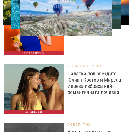
ЛЮБОПИТНО
ТЕСТ: Какво издава
телефонът ти за теб?
ЛЮБОПИТНО
СВОБОДНО ВРЕМЕ
Палатка под звездите!
Юлиан Костов и Мирела
Илиева избраха най-
романтичната почивка
БГ ЗВЕЗДИ
ЛЮБОПИТНО
Август е месецът на