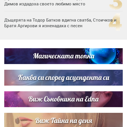
Димов издадоха своето любимо място
Дъщерята на Тодор Батков вдигна сватба, Стоичков и
Братя Аргирови я изненадаха с песен
Дневен хороскоп за 6 август, четвъртък
Магическата топка
Списъкът е ясен: Джей Ло и Риана във ВИП гостите на
сватбата на Роналдо
Каква си според асцендента си
Виж Съновника на Edna
Виж Тайна на деня