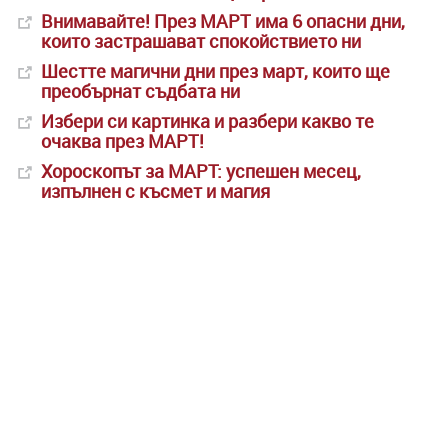
Внимавайте! През МАРТ има 6 опасни дни,
които застрашават спокойствието ни
Шестте магични дни през март, които ще
преобърнат съдбата ни
Избери си картинка и разбери какво те
очаква през МАРТ!
Хороскопът за МАРТ: успешен месец,
изпълнен с късмет и магия