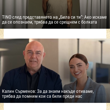
TINO след представянето на „Била си ти“: Ако искаме
да се опознаем, трябва да се срещнем с болката
Калин Сърменов: За да знаем накъде отиваме,
трябва да помним кои са били преди нас