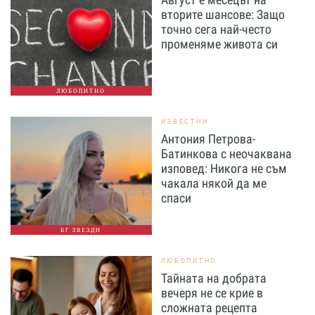
вторите шансове: Защо
точно сега най-често
променяме живота си
ЛЮБОПИТНО
ИЗВЕСТНИ
Антония Петрова-
Батинкова с неочаквана
изповед: Никога не съм
чакала някой да ме
спаси
БГ ЗВЕЗДИ
ЛЮБОПИТНО
Тайната на добрата
вечеря не се крие в
сложната рецепта