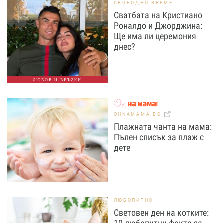
СВОБОДНО ВРЕМЕ
Сватбата на Кристиано
Роналдо и Джорджина:
Ще има ли церемония
днес?
ЛЮБОВ И ВРЪЗКИ
OHNAMAMA.BG
Плажната чанта на мама:
Пълен списък за плаж с
дете
ЛЮБОПИТНО
Световен ден на котките:
10 любопитни факта за