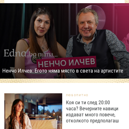
Ненчо Илчев: Егото няма място в света на артистите
ЛЮБОПИТНО
Коя си ти след 20:00
часа? Вечерните навици
издават много повече,
отколкото предполагаш