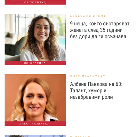
ОТ ХОЛИВУД
СВОБОДНО ВРЕМЕ
9 неща, които състаряват
жената след 35 години –
без дори да ги осъзнава
ПО-КРАСИВА
ДНЕС ПРАЗНУВАТ
Албена Павлова на 60:
Талант, хумор и
незабравими роли
ДНЕС ПРАЗНУВА...
ИЗВЕСТНИ