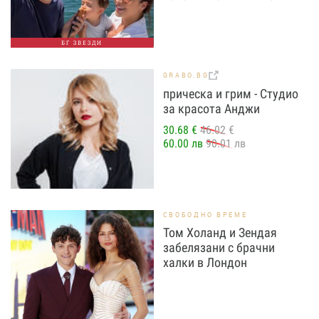
БГ ЗВЕЗДИ
GRABO.BG
прическа и грим - Студио
за красота Анджи
30.68 €
46.02 €
60.00 лв
90.01 лв
СВОБОДНО ВРЕМЕ
Том Холанд и Зендая
забелязани с брачни
халки в Лондон