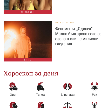
БГ ЗВЕЗДИ
ЛЮБОПИТНО
Феноменът „Одисея“:
Малко българско село се
озова в клип с милиони
гледания
КИНО
Хороскоп за деня
Овен
Телец
Близнаци
Рак