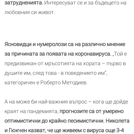
затрудненията.
Интересуват се и за бъдещето на
любовния си живот.
Ясновидци и нумеролози са на различно мнение
за причината за появата на коронавируса.
„Той е
предизвикан от мръсотията на хората – първо в
душите им, след това - в поведението им”,
категоричен е Роберто Методиев.
А на може би най-важния въпрос – кога ще дойде
краят на пандемията,
прогнозите са от умерено
оптимистични до крайно песимистични. Николета
и Гюкчен казват, че ще живеем с вируса още 3-4