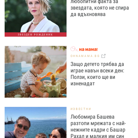
любопитни факта за
звездата, която не спира
да вдъхновява
ЗВЕЗДЕН РОЖДЕНИК
OHNAMAMA.BG
Защо детето трябва да
играе навън всеки ден:
Ползи, които ще ви
изненадат
ИЗВЕСТНИ
Любомира Башева
разтопи мрежата с най-
нежните кадри с Башар
Рахал и малкия им син