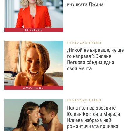
внучката Джина
БГ ЗВЕЗДИ
СВОБОДНО ВРЕМЕ
„Никой не вярваше, че ще
го направя“: Силвия
Петкова сбъдна една
своя мечта
ЛЮБОПИТНО
СВОБОДНО ВРЕМЕ
Палатка под звездите!
Юлиан Костов и Мирела
Илиева избраха най-
романтичната почивка