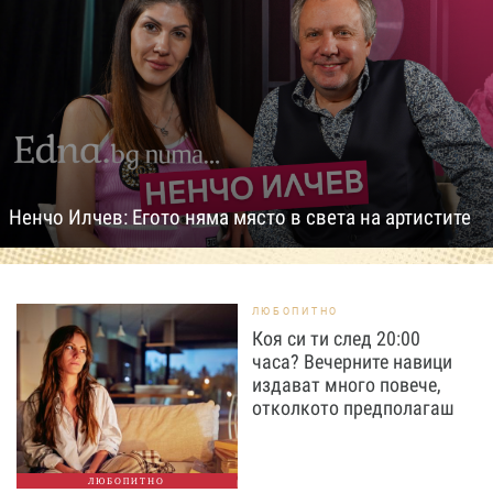
Ненчо Илчев: Егото няма място в света на артистите
ЛЮБОПИТНО
Коя си ти след 20:00
часа? Вечерните навици
издават много повече,
отколкото предполагаш
ЛЮБОПИТНО