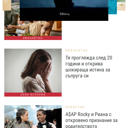
Тайната на добрата
вечеря не се крие в
сложната рецепта
ЛЮБОПИТНО
ЛЮБОПИТНО
Тя проглежда след 20
години и открива
шокираща истина за
съпруга си
EDNA ИСТОРИЯ
ИЗВЕСТНИ
A$AP Rocky и Риана с
откровено признание за
родителството