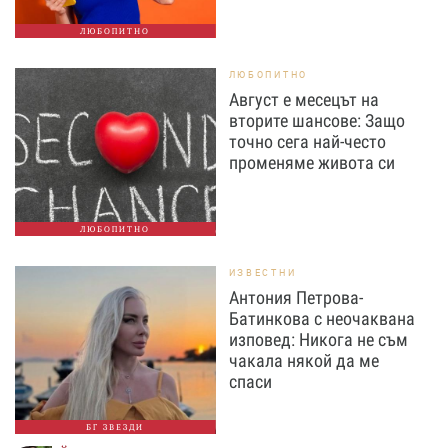
ЛЮБОПИТНО
ЛЮБОПИТНО
Август е месецът на
вторите шансове: Защо
точно сега най-често
променяме живота си
ЛЮБОПИТНО
ИЗВЕСТНИ
Антония Петрова-
Батинкова с неочаквана
изповед: Никога не съм
чакала някой да ме
спаси
БГ ЗВЕЗДИ