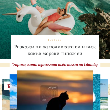
ТЕСТОВЕ
Разкажи ни за почивката си и виж
какъв морски типаж си
Украси, като изтеглиш нова тема на Edna.bg
Оферти
ЛЮБОПИТНО