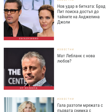
Нов удар в битката: Брад
Пит поиска достъп до
тайните на Анджелина
Джоли
ЕКСКЛУЗИВНО
ИЗВЕСТНИ
Мат Лебланк с нова
любов?
ОТ ХОЛИВУД
ИЗВЕСТНИ
Гала разтопи мрежата с
първата снимка с