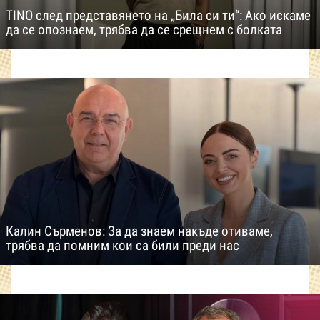
TINO след представянето на „Била си ти“: Ако искаме
да се опознаем, трябва да се срещнем с болката
Калин Сърменов: За да знаем накъде отиваме,
трябва да помним кои са били преди нас