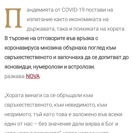
зодии
които
П
отключват
андемията от COVID-19 постави на
новата
реалност
изпитание както икономиката на
държавата, така и психиката на хората.
В търсене на отговорите във връзка с
коронавируса мнозина обърнаха поглед към
свръхестественото и започнаха да се допитват до
ясновидци, нумеролози и астролози
,
разкава
NOVA
.
„Хората винаги са се обръщали към
свръхестественото, към невидимото, към
незримото, тъй като това е заложено във всеки
един от нас – без значение дали вярва в Бог и