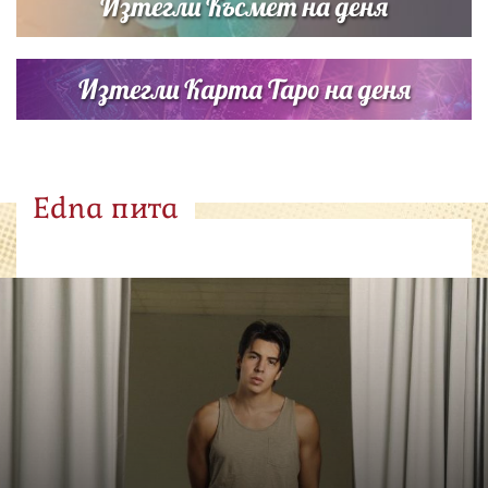
Изтегли Късмет на деня
Изтегли Карта Таро на деня
Edna пита