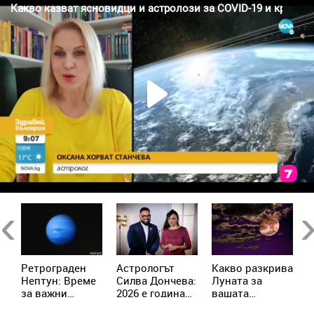
Previous
Ne
Ретрограден
Астрологът
Kакво разкрива
К
Нептун: Време
Силва Дончева:
Луната за
и
за важни
2026 е година
вашата
ж
решения за 4
на съвпадите,
личност?