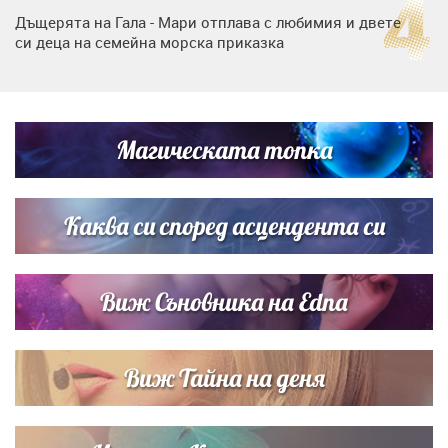
Дъщерята на Гала - Мари отплава с любимия и двете
си деца на семейна морска приказка
„Тук сме най-щастливи“: Радина Кърджилова и Пламен
Димов издадоха своето любимо място
Магическата топка
Дъщерята на Тодор Батков вдигна сватба, Стоичков и
Братя Аргирови я изненадаха с песен
Каква си според асцендента си
Виж Съновника на Edna
Виж Тайна на деня