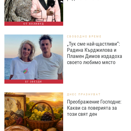
ОТ ХОЛИВУД
СВОБОДНО ВРЕМЕ
„Тук сме най-щастливи“:
Радина Кърджилова и
Пламен Димов издадоха
своето любимо място
БГ ЗВЕЗДИ
ДНЕС ПРАЗНУВАТ
Преображение Господне:
Какви са поверията за
този свят ден