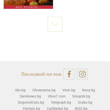
ДНЕС ПРАЗНУВА...
Последвай ни във:
Abv.bg
Ohnamama.bg
Vesti.bg
Nova.bg
Dariknews.bg
Vbox7.com
Sinoptik.bg
DogsAndCats.bg
Telegraph.bg
Grabo.bg
Pariteni.bg
CarMarket.bg
BISS.bg