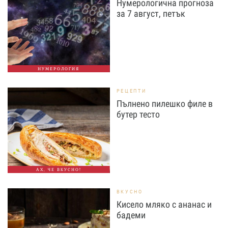
Нумерологична прогноза
за 7 август, петък
НУМЕРОЛОГИЯ
РЕЦЕПТИ
Пълнено пилешко филе в
бутер тесто
АХ, ЧЕ ВКУСНО!
ВКУСНО
Кисело мляко с ананас и
бадеми