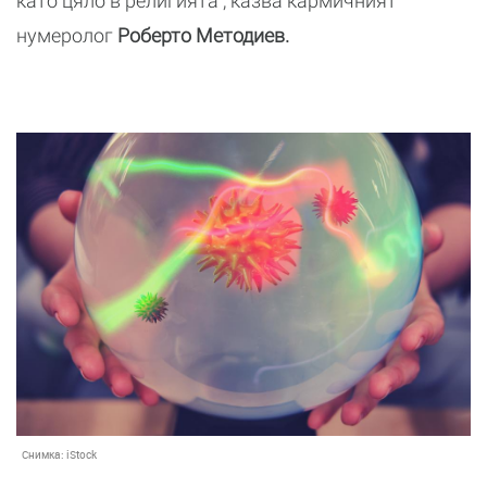
като цяло в религията”, казва кармичният
нумеролог
Роберто Методиев.
Снимка:
iStock