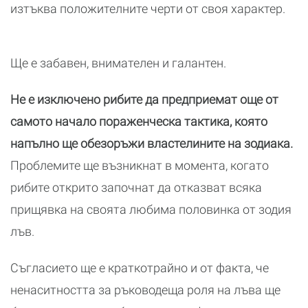
изтъква положителните черти от своя характер.
Ще е забавен, внимателен и галантен.
Не е изключено рибите да предприемат още от
самото начало пораженческа тактика, която
напълно ще обезоръжи властелините на зодиака.
Проблемите ще възникнат в момента, когато
рибите открито започнат да отказват всяка
прищявка на своята любима половинка от зодия
лъв.
Съгласието ще е краткотрайно и от факта, че
ненаситността за ръководеща роля на лъва ще