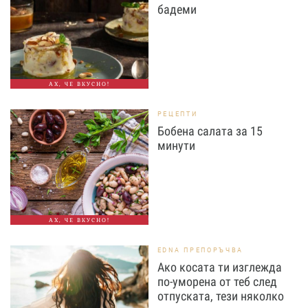
бадеми
АХ, ЧЕ ВКУСНО!
РЕЦЕПТИ
Бобена салата за 15
минути
АХ, ЧЕ ВКУСНО!
EDNA ПРЕПОРЪЧВА
Ако косата ти изглежда
по-уморена от теб след
отпуската, тези няколко