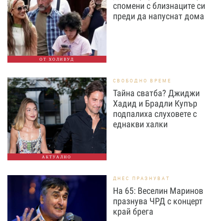
спомени с близнаците си
преди да напуснат дома
ОТ ХОЛИВУД
СВОБОДНО ВРЕМЕ
Тайна сватба? Джиджи
Хадид и Брадли Купър
подпалиха слуховете с
еднакви халки
АКТУАЛНО
ДНЕС ПРАЗНУВАТ
На 65: Веселин Маринов
празнува ЧРД с концерт
край брега