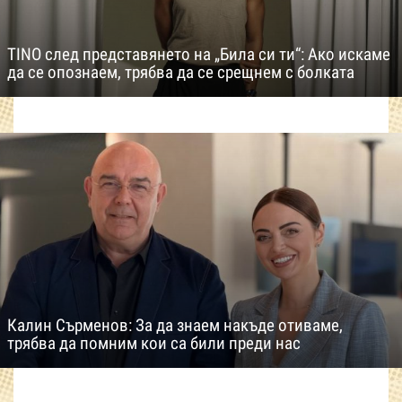
TINO след представянето на „Била си ти“: Ако искаме
да се опознаем, трябва да се срещнем с болката
Калин Сърменов: За да знаем накъде отиваме,
трябва да помним кои са били преди нас