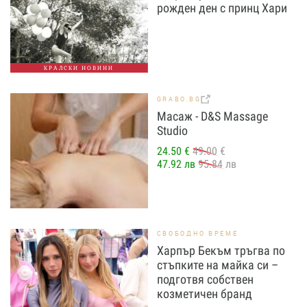
рожден ден с принц Хари
КРАЛСКИ НОВИНИ
GRABO.BG
Масаж - D&S Massage
Studio
24.50 €
49.00 €
47.92 лв
95.84 лв
СВОБОДНО ВРЕМЕ
Харпър Бекъм тръгва по
стъпките на майка си –
подготвя собствен
козметичен бранд