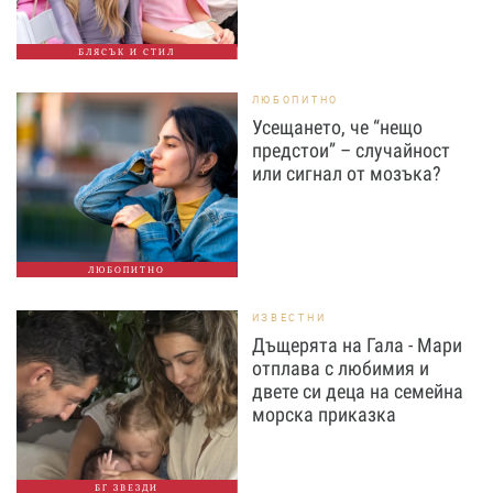
БЛЯСЪК И СТИЛ
ЛЮБОПИТНО
Усещането, че “нещо
предстои” – случайност
или сигнал от мозъка?
ЛЮБОПИТНО
ИЗВЕСТНИ
Дъщерята на Гала - Мари
отплава с любимия и
двете си деца на семейна
морска приказка
БГ ЗВЕЗДИ