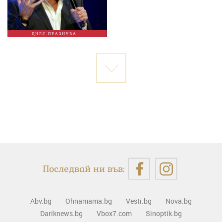
ДНЕС ПРАЗНУВА...
Последвай ни във:
Abv.bg
Ohnamama.bg
Vesti.bg
Nova.bg
Dariknews.bg
Vbox7.com
Sinoptik.bg