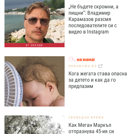
„Не бъдете скромни, а
пищни“: Владимир
Карамазов разсмя
последователите си с
видео в Instagram
БГ ЗВЕЗДИ
OHNAMAMA.BG
Кога жегата става опасна
за детето и как да го
предпазим
СВОБОДНО ВРЕМЕ
Как Меган Маркъл
отпразнува 45-ия си