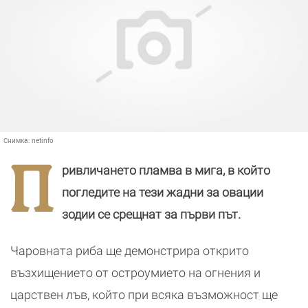
Снимка:
netinfo
П
ривличането пламва в мига, в който
погледите на тези жадни за овации
зодии се срещнат за първи път.
Чаровната риба ще демонстрира открито
възхищението от остроумието на огнения и
царствен лъв, който при всяка възможност ще