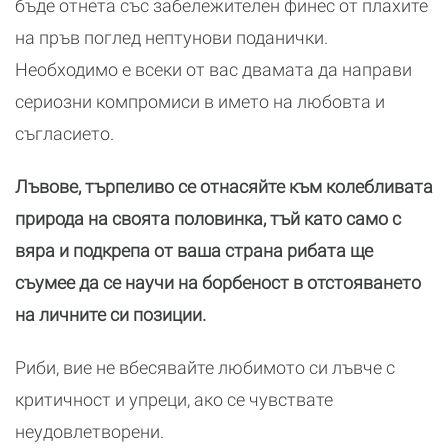
бъде отнета със забележителен финес от плахите
на пръв поглед нептунови поданички.
Необходимо е всеки от вас двамата да направи
сериозни компромиси в името на любовта и
съгласието.
Лъвове, търпеливо се отнасяйте към колебливата
природа на своята половинка, тъй като само с
вяра и подкрепа от ваша страна рибата ще
съумее да се научи на борбеност в отстояването
на личните си позиции.
Риби, вие не вбесявайте любимото си лъвче с
критичност и упреци, ако се чувствате
неудовлетворени.