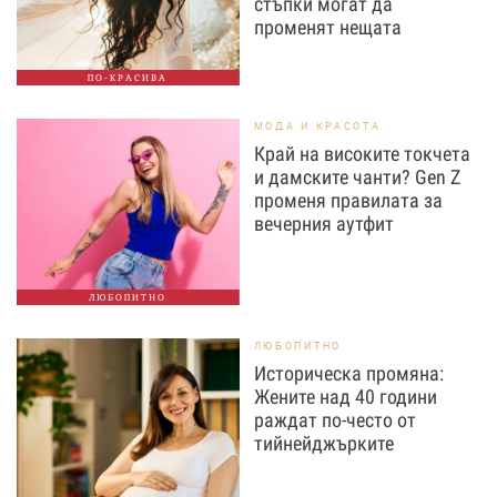
стъпки могат да
променят нещата
ПО-КРАСИВА
МОДА И КРАСОТА
Край на високите токчета
и дамските чанти? Gen Z
променя правилата за
вечерния аутфит
ЛЮБОПИТНО
ЛЮБОПИТНО
Историческа промяна:
Жените над 40 години
раждат по-често от
тийнейджърките