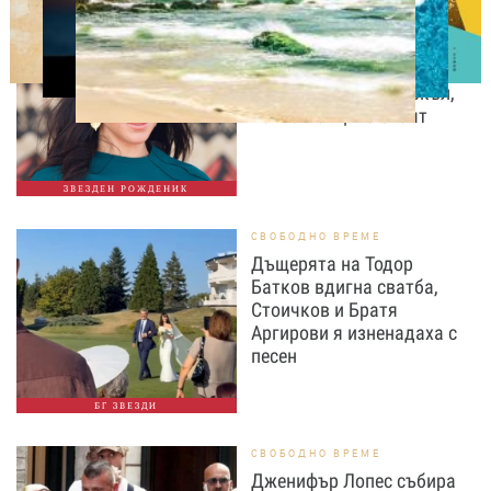
ДНЕС ПРАЗНУВАТ
Преди да стане
херцогиня: 10 любопитни
факта за Меган Маркъл,
които малцина знаят
ЗВЕЗДЕН РОЖДЕНИК
СВОБОДНО ВРЕМЕ
Дъщерята на Тодор
Батков вдигна сватба,
Стоичков и Братя
Аргирови я изненадаха с
песен
БГ ЗВЕЗДИ
СВОБОДНО ВРЕМЕ
Дженифър Лопес събира