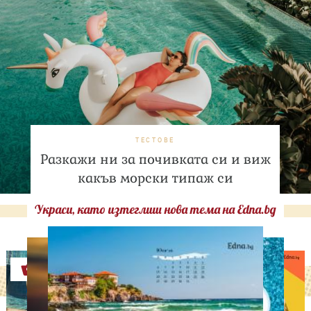
ТЕСТОВЕ
Разкажи ни за почивката си и виж
какъв морски типаж си
Украси, като изтеглиш нова тема на Edna.bg
Оферти