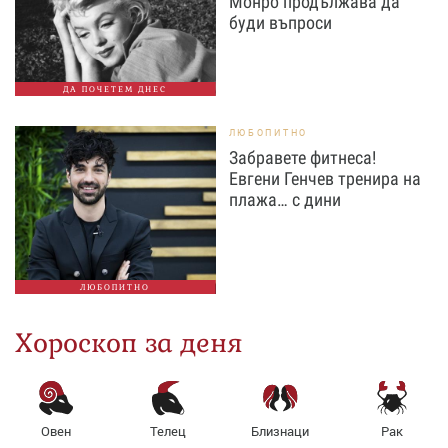
Монро продължава да
буди въпроси
ДА ПОЧЕТЕМ ДНЕС
ЛЮБОПИТНО
Забравете фитнеса!
Евгени Генчев тренира на
плажа… с дини
ЛЮБОПИТНО
Хороскоп за деня
Овен
Телец
Близнаци
Рак