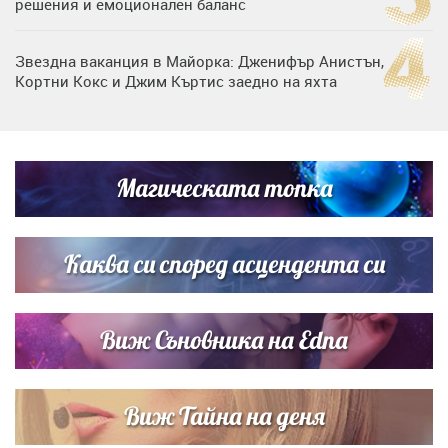
решения и емоционален баланс
Звездна ваканция в Майорка: Дженифър Анистън,
Кортни Кокс и Джим Къртис заедно на яхта
Дъщерята на Тодор Батков вдигна сватба, Стоичков и
Братя Аргирови я изненадаха с песен
Магическата топка
Списъкът е ясен: Джей Ло и Риана във ВИП гостите на
сватбата на Роналдо
Каква си според асцендента си
Виж Съновника на Edna
Виж Тайна на деня