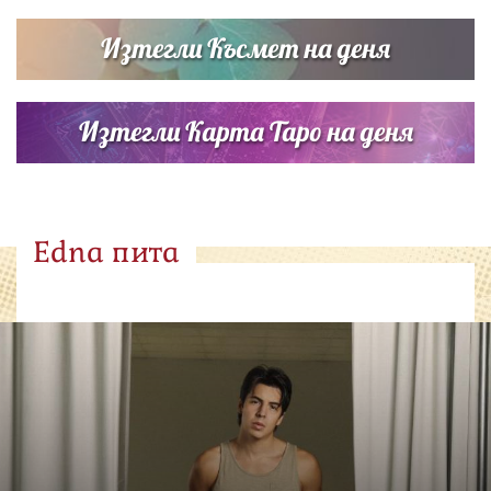
Изтегли Късмет на деня
Изтегли Карта Таро на деня
Edna пита