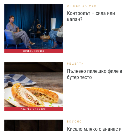
ОТ МЕН ЗА МЕН
Контролът – сила или
капан?
ПСИХОЛОГИЯ
РЕЦЕПТИ
Пълнено пилешко филе в
бутер тесто
АХ, ЧЕ ВКУСНО!
ВКУСНО
Кисело мляко с ананас и