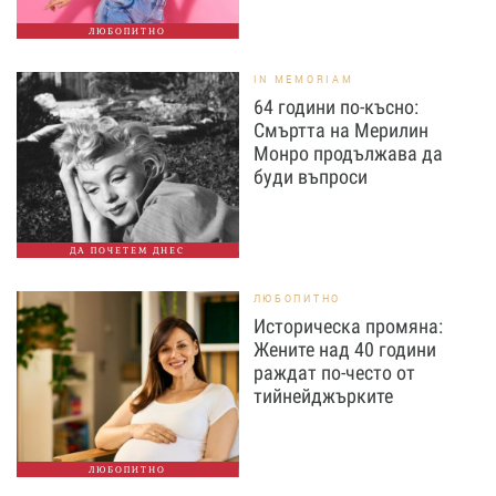
ЛЮБОПИТНО
IN MEMORIAM
64 години по-късно:
Смъртта на Мерилин
Монро продължава да
буди въпроси
ДА ПОЧЕТЕМ ДНЕС
ЛЮБОПИТНО
Историческа промяна:
Жените над 40 години
раждат по-често от
тийнейджърките
ЛЮБОПИТНО