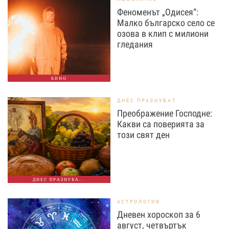
Феноменът „Одисея“:
Малко българско село се
озова в клип с милиони
гледания
КИНО
ДНЕС ПРАЗНУВАТ
Преображение Господне:
Какви са поверията за
този свят ден
ДНЕС ПРАЗНУВА...
АСТРОЛОГИЯ
Дневен хороскоп за 6
август, четвъртък