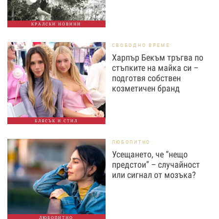
КРАЛСКИ НОВИНИ
СВОБОДНО ВРЕМЕ
Харпър Бекъм тръгва по
стъпките на майка си –
подготвя собствен
козметичен бранд
БЛЯСЪК И СТИЛ
ЛЮБОПИТНО
Усещането, че “нещо
предстои” – случайност
или сигнал от мозъка?
ЛЮБОПИТНО