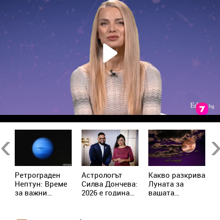
Previous
Ne
Ретрограден
Астрологът
Kакво разкрива
К
Нептун: Време
Силва Дончева:
Луната за
и
за важни
2026 е година
вашата
ж
решения за 4
на съвпадите,
личност?
зодии
които
отключват