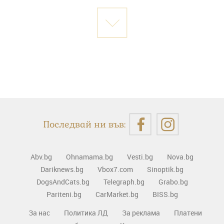
Последвай ни във:
Abv.bg
Ohnamama.bg
Vesti.bg
Nova.bg
Dariknews.bg
Vbox7.com
Sinoptik.bg
DogsAndCats.bg
Telegraph.bg
Grabo.bg
Pariteni.bg
CarMarket.bg
BISS.bg
За нас
Политика ЛД
За реклама
Платени