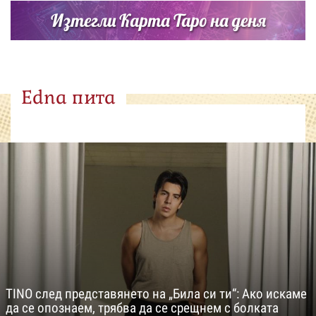
Изтегли Карта Таро на деня
Edna пита
TINO след представянето на „Била си ти“: Ако искаме
да се опознаем, трябва да се срещнем с болката