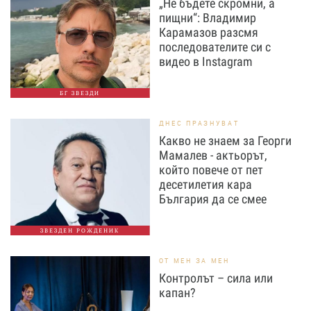
„Не бъдете скромни, а
пищни“: Владимир
Карамазов разсмя
последователите си с
видео в Instagram
БГ ЗВЕЗДИ
ДНЕС ПРАЗНУВАТ
Какво не знаем за Георги
Мамалев - актьорът,
който повече от пет
десетилетия кара
България да се смее
ЗВЕЗДЕН РОЖДЕНИК
ОТ МЕН ЗА МЕН
Контролът – сила или
капан?