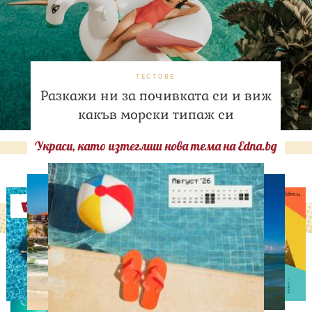
ТЕСТОВЕ
Разкажи ни за почивката си и виж
какъв морски типаж си
Украси, като изтеглиш нова тема на Edna.bg
Оферти
АСТРОЛОГИЯ
Дневен хороскоп за 5
август, сряда