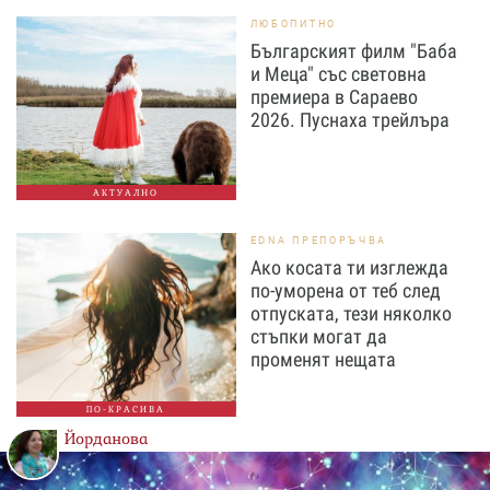
ЛЮБОПИТНО
Българският филм "Баба
и Меца" със световна
премиера в Сараево
2026. Пуснаха трейлъра
АКТУАЛНО
EDNA ПРЕПОРЪЧВА
Ако косата ти изглежда
по-уморена от теб след
отпуската, тези няколко
стъпки могат да
променят нещата
ПО-КРАСИВА
Йорданова