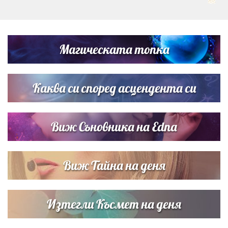
Преображение Господне: Какви са поверията за този
свят ден
Магическата топка
Звездна ваканция в Майорка: Дженифър Анистън,
Кортни Кокс и Джим Къртис заедно на яхта
Каква си според асцендента си
Виж Съновника на Edna
Виж Тайна на деня
Изтегли Късмет на деня