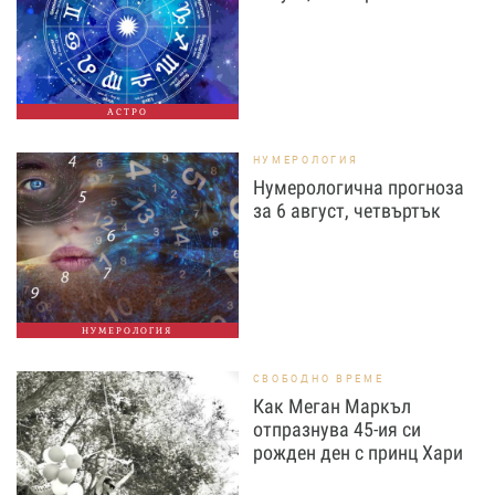
АСТРО
НУМЕРОЛОГИЯ
Нумерологична прогноза
за 6 август, четвъртък
НУМЕРОЛОГИЯ
СВОБОДНО ВРЕМЕ
Как Меган Маркъл
отпразнува 45-ия си
рожден ден с принц Хари