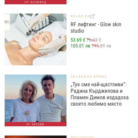
ОТ ХОЛИВУД
GRABO.BG
RF лифтинг - Glow skin
studio
53.69 €
76.69 €
105.01 лв
149.99 лв
СВОБОДНО ВРЕМЕ
„Тук сме най-щастливи“:
Радина Кърджилова и
Пламен Димов издадоха
своето любимо място
БГ ЗВЕЗДИ
ЛЮБОПИТНО