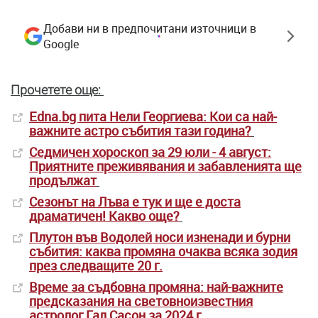
Добави ни в предпочитани източници в
Google
Прочетете още:
Edna.bg пита Нели Георгиева: Кои са най-
важните астро събития тази година?
Седмичен хороскоп за 29 юли - 4 август:
Приятните преживявания и забавленията ще
продължат
Сезонът на Лъва е тук и ще е доста
драматичен! Какво още?
Плутон във Водолей носи изненади и бурни
събития: каква промяна очаква всяка зодия
през следващите 20 г.
Време за съдбовна промяна: най-важните
предсказания на световноизвестния
астролог Гал Сасон за 2024 г.