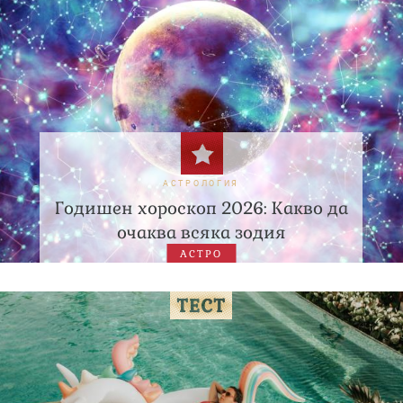
АСТРОЛОГИЯ
Годишен хороскоп 2026: Какво да
очаква всяка зодия
АСТРО