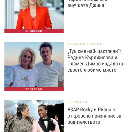
внучката Джина
БГ ЗВЕЗДИ
СВОБОДНО ВРЕМЕ
„Тук сме най-щастливи“:
Радина Кърджилова и
Пламен Димов издадоха
своето любимо място
БГ ЗВЕЗДИ
ИЗВЕСТНИ
A$AP Rocky и Риана с
откровено признание за
родителството