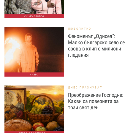
ОТ ХОЛИВУД
ЛЮБОПИТНО
Феноменът „Одисея“:
Малко българско село се
озова в клип с милиони
гледания
КИНО
ДНЕС ПРАЗНУВАТ
Преображение Господне:
Какви са поверията за
този свят ден