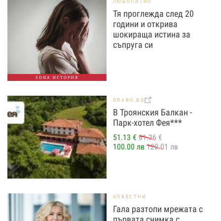
ЛЮБОПИТНО
Тя проглежда след 20
години и открива
шокираща истина за
съпруга си
EDNA ИСТОРИЯ
GRABO.BG
В Троянския Балкан -
Парк-хотел Фея***
51.13 €
61.36 €
100.00 лв
120.01 лв
ИЗВЕСТНИ
Гала разтопи мрежата с
първата снимка с