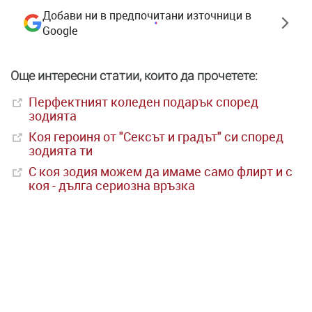
Добави ни в предпочитани източници в
Google
Още интересни статии, които да прочетете:
Перфектният коледен подарък според
зодията
Коя героиня от "Сексът и градът" си според
зодията ти
С коя зодия можем да имаме само флирт и с
коя - дълга сериозна връзка