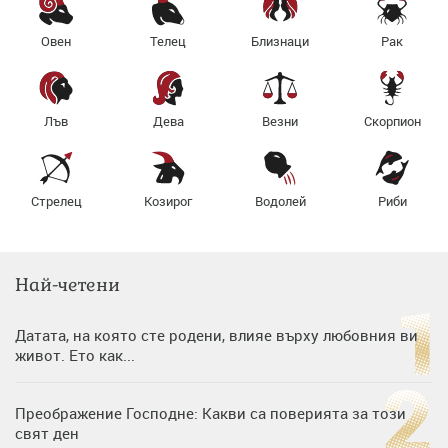
Овен
Телец
Близнаци
Рак
Лъв
Дева
Везни
Скорпион
Стрелец
Козирог
Водолей
Риби
Най-четени
Датата, на която сте родени, влияе върху любовния ви
живот. Ето как...
Преображение Господне: Какви са поверията за този
свят ден