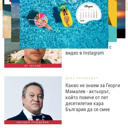
ИЗВЕСТНИ
„Не бъдете скромни, а
пищни“: Владимир
Карамазов разсмя
последователите си с
видео в Instagram
БГ ЗВЕЗДИ
ДНЕС ПРАЗНУВАТ
Какво не знаем за Георги
Мамалев - актьорът,
който повече от пет
десетилетия кара
България да се смее
ЗВЕЗДЕН РОЖДЕНИК