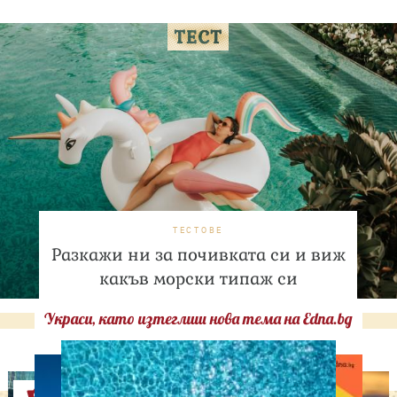
ТЕСТОВЕ
Разкажи ни за почивката си и виж
какъв морски типаж си
Украси, като изтеглиш нова тема на Edna.bg
Оферти