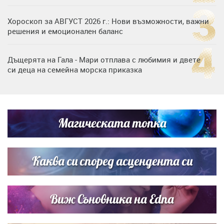
Хороскоп за АВГУСТ 2026 г.: Нови възможности, важни
решения и емоционален баланс
Дъщерята на Гала - Мари отплава с любимия и двете
си деца на семейна морска приказка
Звездна ваканция в Майорка: Дженифър Анистън,
Кортни Кокс и Джим Къртис заедно на яхта
Магическата топка
Дъщерята на Тодор Батков вдигна сватба, Стоичков и
Братя Аргирови я изненадаха с песен
Каква си според асцендента си
Виж Съновника на Edna