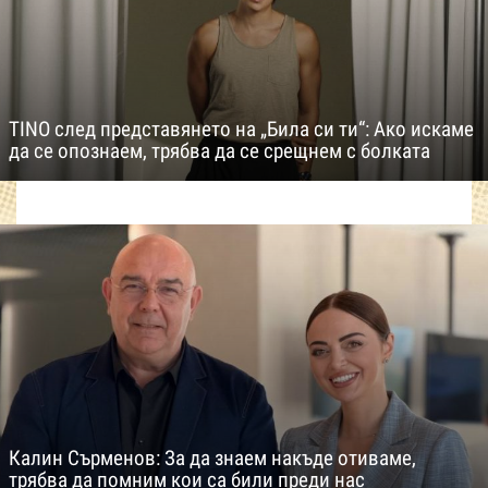
TINO след представянето на „Била си ти“: Ако искаме
да се опознаем, трябва да се срещнем с болката
Калин Сърменов: За да знаем накъде отиваме,
трябва да помним кои са били преди нас