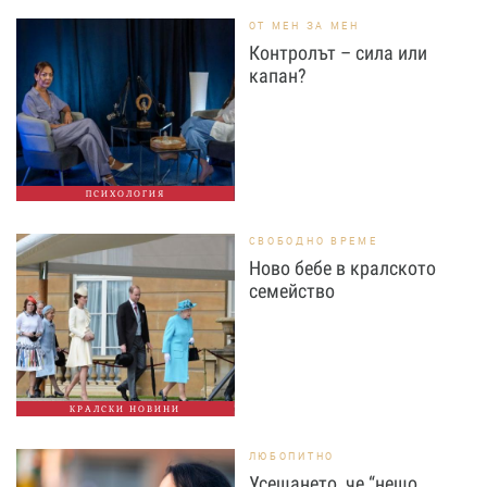
ОТ МЕН ЗА МЕН
Контролът – сила или
капан?
ПСИХОЛОГИЯ
СВОБОДНО ВРЕМЕ
Ново бебе в кралското
семейство
КРАЛСКИ НОВИНИ
ЛЮБОПИТНО
Усещането, че “нещо