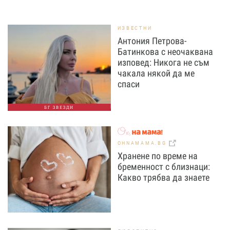
ИЗВЕСТНИ
Антония Петрова-
Батинкова с неочаквана
изповед: Никога не съм
чакала някой да ме
спаси
БГ ЗВЕЗДИ
OHNAMAMA.BG
Хранене по време на
бременност с близнаци:
Какво трябва да знаете