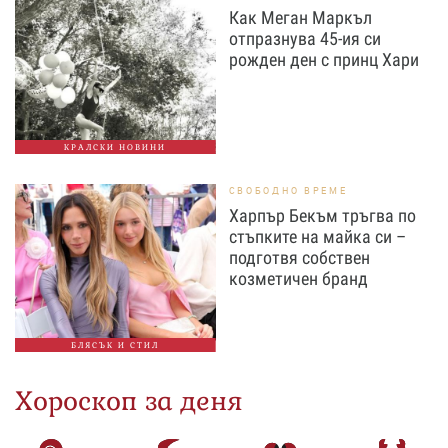
Как Меган Маркъл
отпразнува 45-ия си
рожден ден с принц Хари
КРАЛСКИ НОВИНИ
СВОБОДНО ВРЕМЕ
Харпър Бекъм тръгва по
стъпките на майка си –
подготвя собствен
козметичен бранд
БЛЯСЪК И СТИЛ
Хороскоп за деня