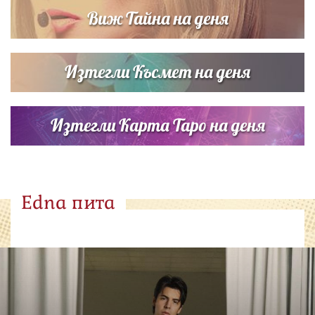
Виж Тайна на деня
Изтегли Късмет на деня
Изтегли Карта Таро на деня
Edna пита