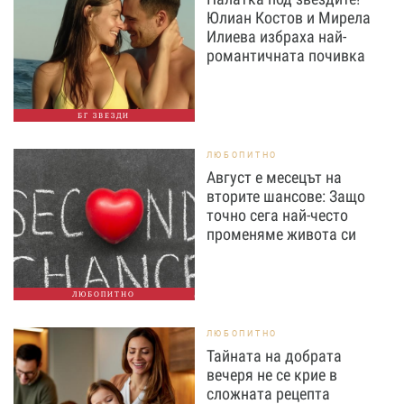
Юлиан Костов и Мирела
Илиева избраха най-
романтичната почивка
БГ ЗВЕЗДИ
ЛЮБОПИТНО
Август е месецът на
вторите шансове: Защо
точно сега най-често
променяме живота си
ЛЮБОПИТНО
ЛЮБОПИТНО
Тайната на добрата
вечеря не се крие в
сложната рецепта