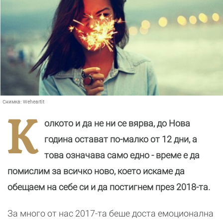
Снимка:
Weheartit
К
олкото и да не ни се вярва, до Нова
година остават по-малко от 12 дни, а
това означава само едно - време е да
помислим за всичко ново, което искаме да
обещаем на себе си и да постигнем през 2018-та.
За много от нас 2017-та беше доста емоционална