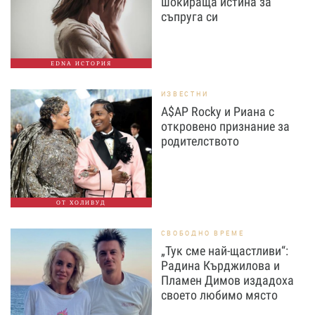
шокираща истина за
съпруга си
EDNA ИСТОРИЯ
ИЗВЕСТНИ
A$AP Rocky и Риана с
откровено признание за
родителството
ОТ ХОЛИВУД
СВОБОДНО ВРЕМЕ
„Тук сме най-щастливи“:
Радина Кърджилова и
Пламен Димов издадоха
своето любимо място