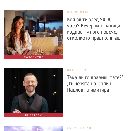
ЛЮБОПИТНО
Коя си ти след 20:00
часа? Вечерните навици
издават много повече,
отколкото предполагаш
ЛЮБОПИТНО
ИЗВЕСТНИ
Така ли го правиш, тате?“
Дъщерята на Орлин
Павлов го имитира
БГ ЗВЕЗДИ
АСТРОЛОГИЯ