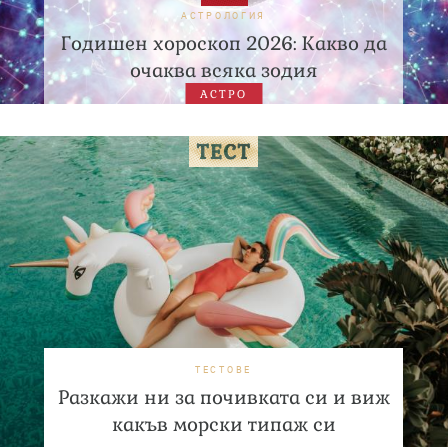
АСТРОЛОГИЯ
Годишен хороскоп 2026: Какво да
очаква всяка зодия
АСТРО
ТЕСТОВЕ
Разкажи ни за почивката си и виж
какъв морски типаж си