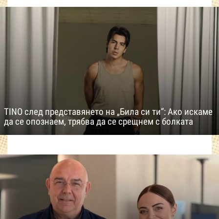
TINO след представянето на „Била си ти“: Ако искаме
да се опознаем, трябва да се срещнем с болката