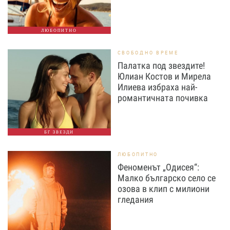
ЛЮБОПИТНО
СВОБОДНО ВРЕМЕ
Палатка под звездите!
Юлиан Костов и Мирела
Илиева избраха най-
романтичната почивка
БГ ЗВЕЗДИ
ЛЮБОПИТНО
Феноменът „Одисея“:
Малко българско село се
озова в клип с милиони
гледания