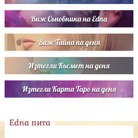
Виж Съновника на Edna
Виж Тайна на деня
Изтегли Късмет на деня
Изтегли Карта Таро на деня
Edna пита