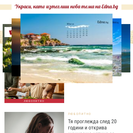
Украси, като изтеглиш нова тема на Edna.bg
Оферти
ЛЮБОПИТНО
Тайната на добрата
вечеря не се крие в
сложната рецепта
ЛЮБОПИТНО
ЛЮБОПИТНО
Тя проглежда след 20
години и открива