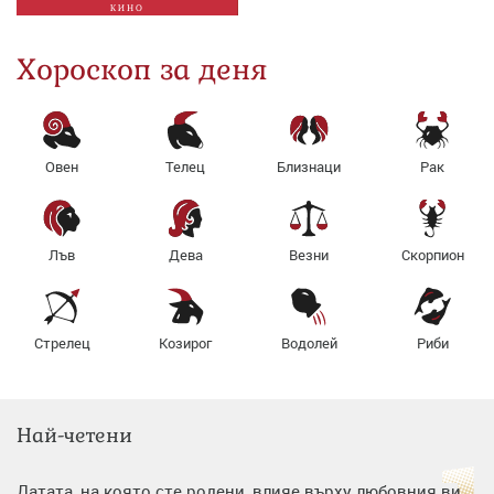
КИНО
Хороскоп за деня
Овен
Телец
Близнаци
Рак
Лъв
Дева
Везни
Скорпион
Стрелец
Козирог
Водолей
Риби
Най-четени
Датата, на която сте родени, влияе върху любовния ви