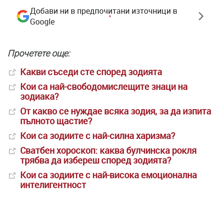
Добави ни в предпочитани източници в
Google
Прочетете още:
Какви съседи сте според зодията
Кои са най-свободомислещите знаци на
зодиака?
От какво се нуждае всяка зодия, за да изпита
пълното щастие?
Кои са зодиите с най-силна харизма?
Сватбен хороскоп: каква булчинска рокля
трябва да избереш според зодията?
Кои са зодиите с най-висока емоционална
интелигентност