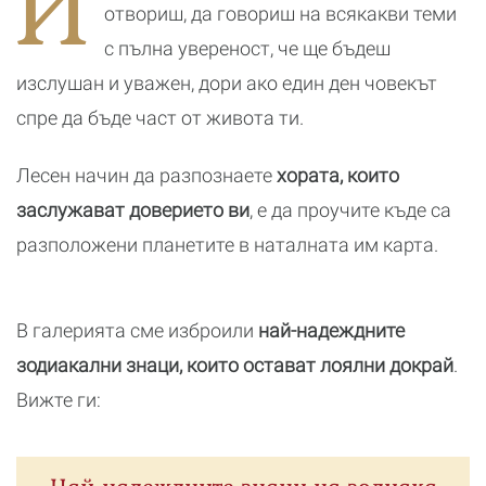
И
реалност
отвориш, да говориш на всякакви теми
с пълна увереност, че ще бъдеш
изслушан и уважен, дори ако един ден човекът
спре да бъде част от живота ти.
Лесен начин да разпознаете
хората, които
заслужават доверието ви
, е да проучите къде са
разположени планетите в наталната им карта.
В галерията сме изброили
най-надеждните
зодиакални знаци, които остават лоялни докрай
.
Вижте ги: