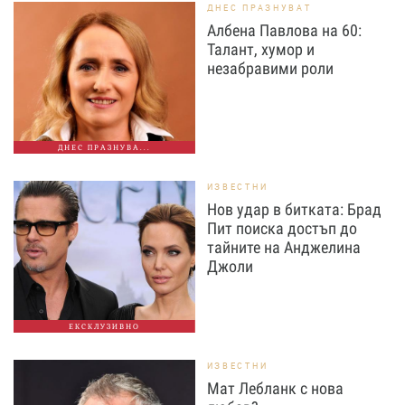
ДНЕС ПРАЗНУВАТ
Албена Павлова на 60:
Талант, хумор и
незабравими роли
ДНЕС ПРАЗНУВА...
ИЗВЕСТНИ
Нов удар в битката: Брад
Пит поиска достъп до
тайните на Анджелина
Джоли
ЕКСКЛУЗИВНО
ИЗВЕСТНИ
Мат Лебланк с нова