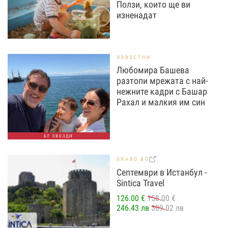
Ползи, които ще ви
изненадат
ИЗВЕСТНИ
Любомира Башева
разтопи мрежата с най-
нежните кадри с Башар
Рахал и малкия им син
БГ ЗВЕЗДИ
GRABO.BG
Септември в Истанбул -
Sintica Travel
126.00 €
158.00 €
246.43 лв
309.02 лв