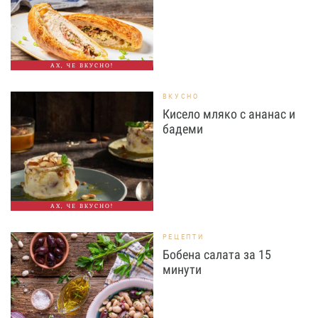
АХ, ЧЕ ВКУСНО!
ВКУСНО
Кисело мляко с ананас и
бадеми
АХ, ЧЕ ВКУСНО!
РЕЦЕПТИ
Бобена салата за 15
минути