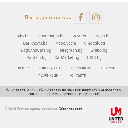
Последвай ни във:
Abv.bg
Ohnamama.bg
Vesti.bg
Nova.bg
Dariknews.bg
Vbox7.com
Sinoptik.bg
DogsAndCats.bg
Telegraph.bg
Grabo.bg
Pariteni.bg
CarMarket.bg
BISS.bg
За нас
Политика ЛД
За реклама
Платени
публикации
Контакти
Използването или публикуването на част или цялостно съдържание от
сайта Edna.bg без разрешение е забранено.
© 2026 Всички права запазени.
Общи условия