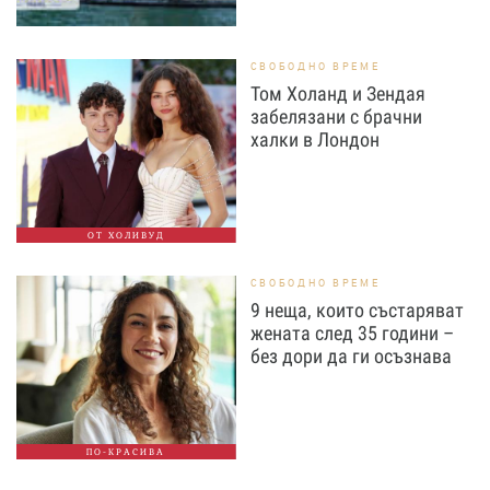
СВОБОДНО ВРЕМЕ
Том Холанд и Зендая
забелязани с брачни
халки в Лондон
ОТ ХОЛИВУД
СВОБОДНО ВРЕМЕ
9 неща, които състаряват
жената след 35 години –
без дори да ги осъзнава
ПО-КРАСИВА