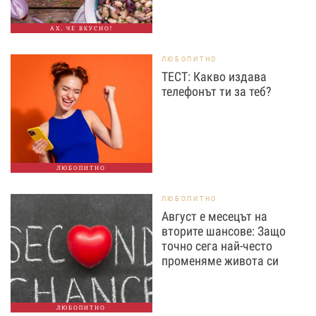
АХ, ЧЕ ВКУСНО!
ЛЮБОПИТНО
ТЕСТ: Какво издава
телефонът ти за теб?
ЛЮБОПИТНО
ЛЮБОПИТНО
Август е месецът на
вторите шансове: Защо
точно сега най-често
променяме живота си
ЛЮБОПИТНО