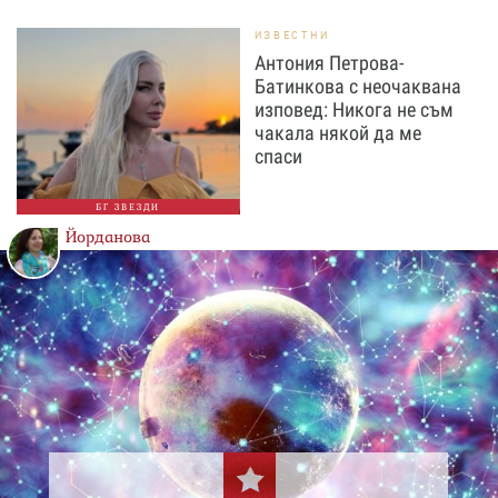
ИЗВЕСТНИ
Антония Петрова-
Батинкова с неочаквана
изповед: Никога не съм
чакала някой да ме
спаси
БГ ЗВЕЗДИ
Йорданова