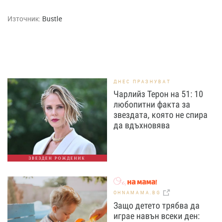
Източник:
Bustle
ДНЕС ПРАЗНУВАТ
Чарлийз Терон на 51: 10
любопитни факта за
звездата, която не спира
да вдъхновява
ЗВЕЗДЕН РОЖДЕНИК
OHNAMAMA.BG
Защо детето трябва да
играе навън всеки ден: