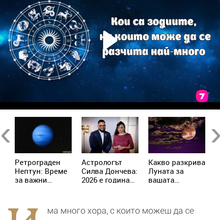
Previous
Ne
Ретрограден
Астрологът
Kакво разкрива
К
Нептун: Време
Силва Дончева:
Луната за
и
за важни
2026 е година
вашата
ж
решения за 4
на съвпадите,
личност?
зодии
които
отключват
ма много хора, с които можеш да се
новата