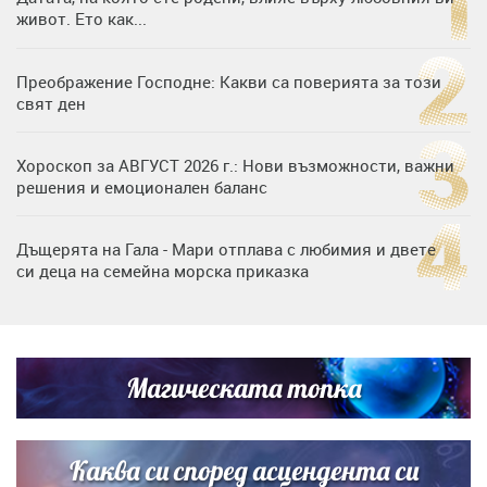
живот. Ето как...
Преображение Господне: Какви са поверията за този
свят ден
Хороскоп за АВГУСТ 2026 г.: Нови възможности, важни
решения и емоционален баланс
Дъщерята на Гала - Мари отплава с любимия и двете
си деца на семейна морска приказка
„Тук сме най-щастливи“: Радина Кърджилова и Пламен
Димов издадоха своето любимо място
Магическата топка
Дъщерята на Тодор Батков вдигна сватба, Стоичков и
Братя Аргирови я изненадаха с песен
Каква си според асцендента си