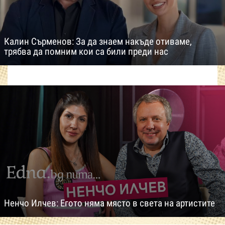
Калин Сърменов: За да знаем накъде отиваме,
трябва да помним кои са били преди нас
Ненчо Илчев: Егото няма място в света на артистите