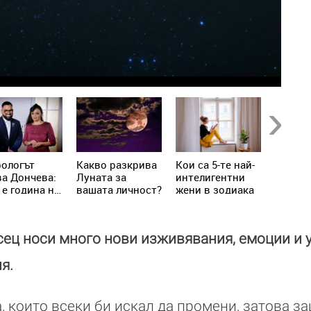
Next
рологът
Kакво разкрива
Кои са 5-те най-
Как се
а Дончева:
Луната за
интелигентни
съблаз
 е година на
вашата личност?
жени в зодиака
мъжа с
адите,
зодият
то
лючват
сец носи много нови изживявания, емоции и 
та реалност
я.
, които всеки би искал да промени, затова з