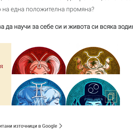
ло на една положителна промяна?
а да научи за себе си и живота си всяка зодия
я
итани източници в Google