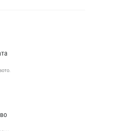
ата
вото.
кво