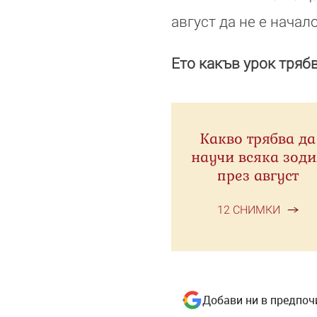
август да не е нача
Ето какъв урок трябв
Какво трябва да
научи всяка зоди
през август
12 СНИМКИ
Добави ни в предпоч