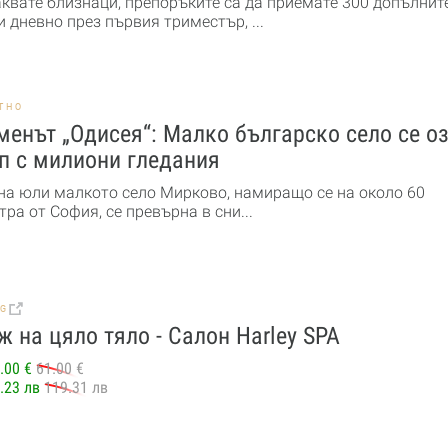
аквате близнаци, препоръките са да приемате 300 допълнит
 дневно през първия триместър, ...
ТНО
енът „Одисея“: Малко българско село се о
п с милиони гледания
 на юли малкото село Мирково, намиращо се на около 60
ра от София, се превърна в сни...
BG
 на цяло тяло - Салон Harley SPA
.00 €
61.00 €
.23 лв
119.31 лв