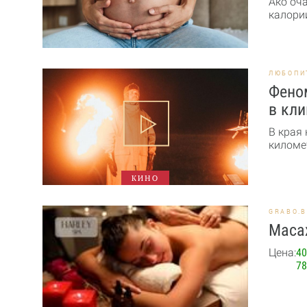
Ако оч
калории
ЛЮБОПИ
Феном
в кли
В края
километ
КИНО
GRABO.
Масаж
Цена:
40
78