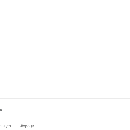
а
август
уроци