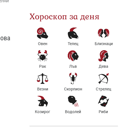
елни
Хороскоп за деня
зова
Овен
Телец
Близнаци
Рак
Лъв
Дева
Везни
Скорпион
Стрелец
Козирог
Водолей
Риби