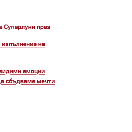
е Суперлуни през
а изпълнение на
двидими емоции
 да сбъдваме мечти