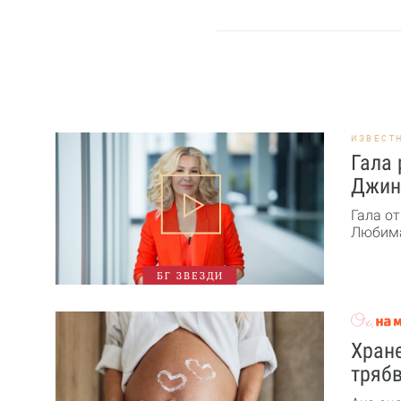
ИЗВЕСТ
Гала 
Джин
Гала от
Любима
БГ ЗВЕЗДИ
Хране
трябв