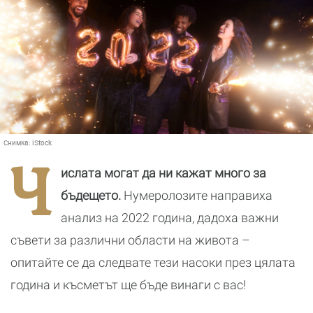
Снимка:
iStock
Ч
ислата могат да ни кажат много за
бъдещето.
Нумеролозите направиха
анализ на 2022 година, дадоха важни
съвети за различни области на живота –
опитайте се да следвате тези насоки през цялата
година и късметът ще бъде винаги с вас!