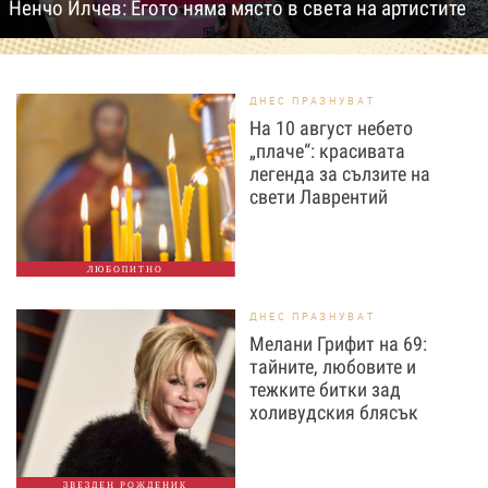
Ненчо Илчев: Егото няма място в света на артистите
ДНЕС ПРАЗНУВАТ
На 10 август небето
„плаче“: красивата
легенда за сълзите на
свети Лаврентий
ЛЮБОПИТНО
ДНЕС ПРАЗНУВАТ
Мелани Грифит на 69:
тайните, любовите и
тежките битки зад
холивудския блясък
ЗВЕЗДЕН РОЖДЕНИК