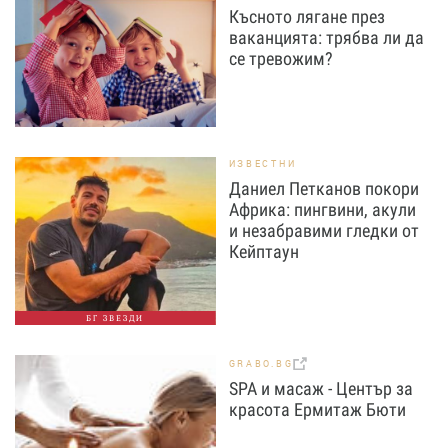
Късното лягане през
ваканцията: трябва ли да
се тревожим?
ИЗВЕСТНИ
Даниел Петканов покори
Африка: пингвини, акули
и незабравими гледки от
Кейптаун
БГ ЗВЕЗДИ
GRABO.BG
SPA и масаж - Център за
красота Ермитаж Бюти