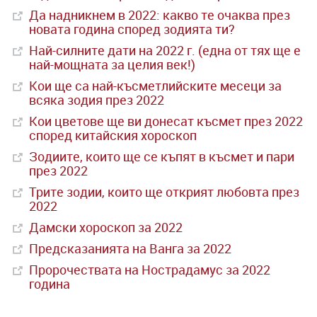
Да надникнем в 2022: какво те очаква през
новата година според зодията ти?
Най-силните дати на 2022 г. (една от тях ще е
най-мощната за целия век!)
Кои ще са най-късметлийските месеци за
всяка зодия през 2022
Кои цветове ще ви донесат късмет през 2022
според китайския хороскоп
Зодиите, които ще се къпят в късмет и пари
през 2022
Трите зодии, които ще открият любовта през
2022
Дамски хороскоп за 2022
Предсказанията на Ванга за 2022
Пророчествата на Нострадамус за 2022
година