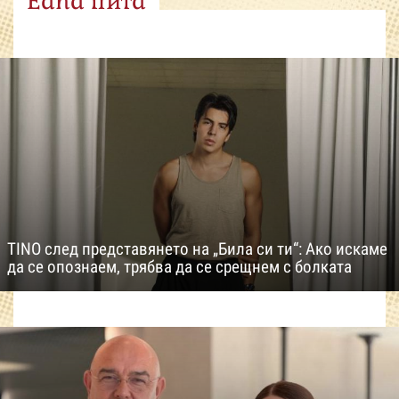
Edna пита
TINO след представянето на „Била си ти“: Ако искаме
да се опознаем, трябва да се срещнем с болката