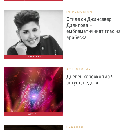
IN MEMORIAM
Отиде си Джансевер
Далипова –
емблематичният глас на
арабеска
ТЪЖНА ВЕСТ
АСТРОЛОГИЯ
Дневен хороскоп за 9
август, неделя
АСТРО
РЕЦЕПТИ