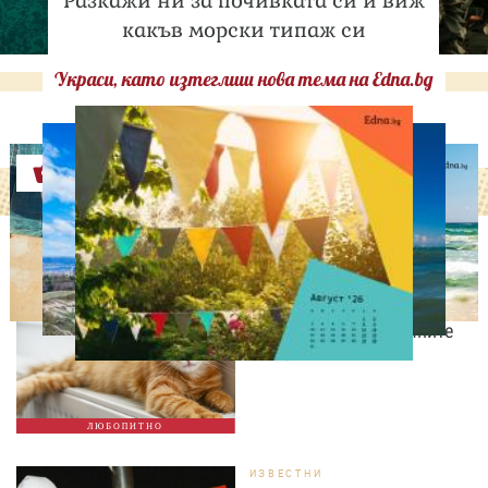
Разкажи ни за почивката си и виж
какъв морски типаж си
Украси, като изтеглиш нова тема на Edna.bg
Оферти
ЛЮБОПИТНО
Световен ден на котките:
10 любопитни факта за
едни от най-загадъчните
животни
ЛЮБОПИТНО
ИЗВЕСТНИ