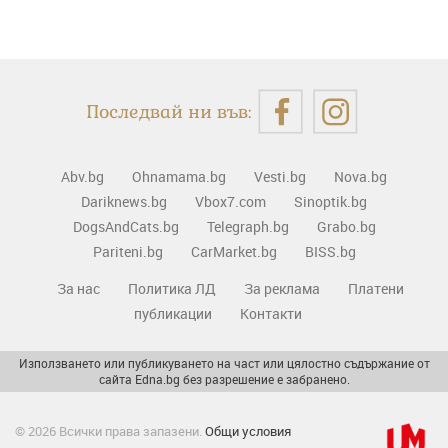
Последвай ни във:
Abv.bg
Ohnamama.bg
Vesti.bg
Nova.bg
Dariknews.bg
Vbox7.com
Sinoptik.bg
DogsAndCats.bg
Telegraph.bg
Grabo.bg
Pariteni.bg
CarMarket.bg
BISS.bg
За нас
Политика ЛД
За реклама
Платени
публикации
Контакти
Използването или публикуването на част или цялостно съдържание от
сайта Edna.bg без разрешение е забранено.
© 2026 Всички права запазени.
Общи условия