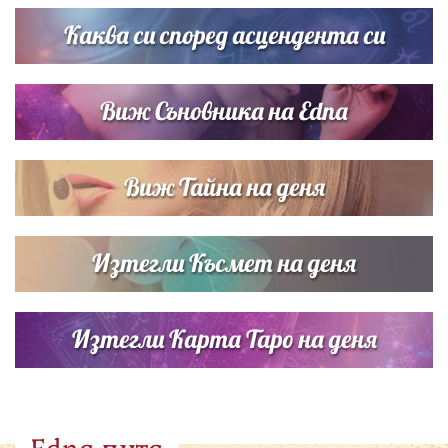
кадри с Башар Рахал и малкия им син
Каква си според асцендента си
Виж Съновника на Edna
Виж Тайна на деня
Изтегли Късмет на деня
Изтегли Карта Таро на деня