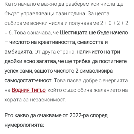
Като начало е важно да разберем кои числа ще
бъдат управляващи тази година. За целта
събираме всички числа и получаваме 2 + 0 + 2 + 2
= 6. Това означава, че
Шестицата ще бъде начело
– числото на креативността, смелостта и
амбицията.
От друга страна,
наличието на три
двойки ясно загатва, че ще трябва да постигнете
успех сами, защото числото 2 символизира
самодостатъчност.
Това пасва добре с енергията
на
Водния Тигър
, който също обича желанието на
хората за независимост.
Ето какво да очакваме от 2022-ра според
нумерологията: