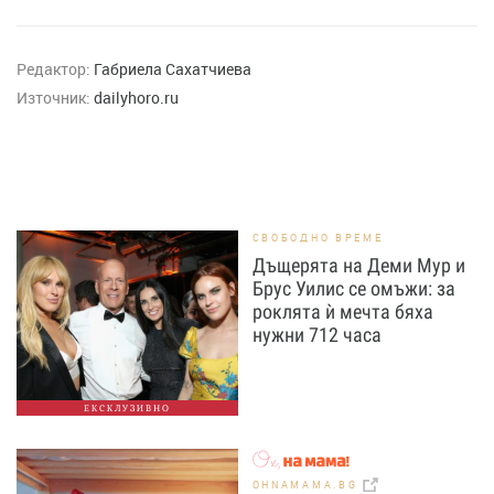
Редактор:
Габриела Сахатчиева
Източник:
dailyhoro.ru
СВОБОДНО ВРЕМЕ
Дъщерята на Деми Мур и
Брус Уилис се омъжи: за
роклята ѝ мечта бяха
нужни 712 часа
ЕКСКЛУЗИВНО
OHNAMAMA.BG