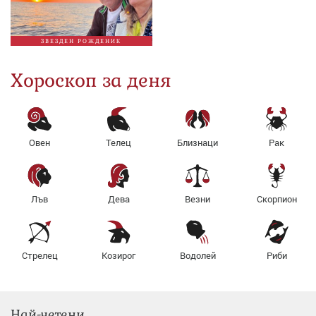
ЗВЕЗДЕН РОЖДЕНИК
Хороскоп за деня
Овен
Телец
Близнаци
Рак
Лъв
Дева
Везни
Скорпион
Стрелец
Козирог
Водолей
Риби
Най-четени