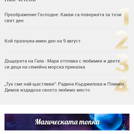
Преображение Господне: Какви са поверията за този
свят ден
Кой празнува имен ден на 9 август
Дъщерята на Гала - Мари отплава с любимия и двете
си деца на семейна морска приказка
„Тук сме най-щастливи“: Радина Кърджилова и Пламен
Димов издадоха своето любимо място
Дъщерята на Тодор Батков вдигна сватба, Стоичков и
Братя Аргирови я изненадаха с песен
Магическата топка
Любомира Башева разтопи мрежата с най-нежните