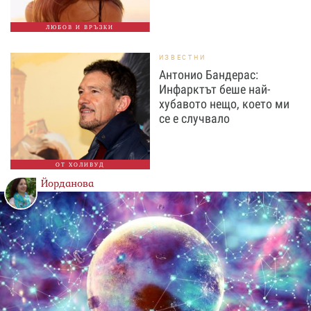
ЛЮБОВ И ВРЪЗКИ
ИЗВЕСТНИ
Антонио Бандерас:
Инфарктът беше най-
хубавото нещо, което ми
се е случвало
ОТ ХОЛИВУД
Йорданова