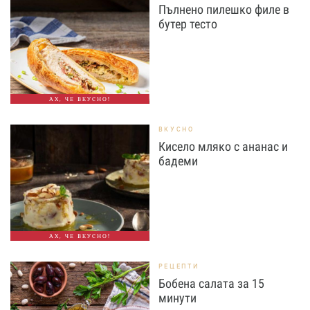
Пълнено пилешко филе в
бутер тесто
АХ, ЧЕ ВКУСНО!
ВКУСНО
Кисело мляко с ананас и
бадеми
АХ, ЧЕ ВКУСНО!
РЕЦЕПТИ
Бобена салата за 15
минути