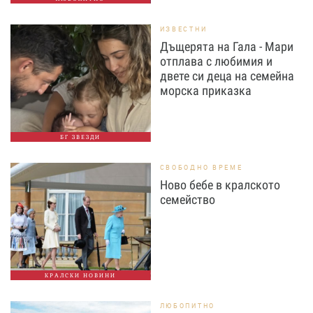
ИЗВЕСТНИ
Дъщерята на Гала - Мари
отплава с любимия и
двете си деца на семейна
морска приказка
БГ ЗВЕЗДИ
СВОБОДНО ВРЕМЕ
Ново бебе в кралското
семейство
КРАЛСКИ НОВИНИ
ЛЮБОПИТНО