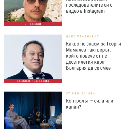
последователите си с
видео в Instagram
БГ ЗВЕЗДИ
ДНЕС ПРАЗНУВАТ
Какво не знаем за Георги
Мамалев - актьорът,
който повече от пет
десетилетия кара
България да се смее
ЗВЕЗДЕН РОЖДЕНИК
ОТ МЕН ЗА МЕН
Контролът – сила или
капан?