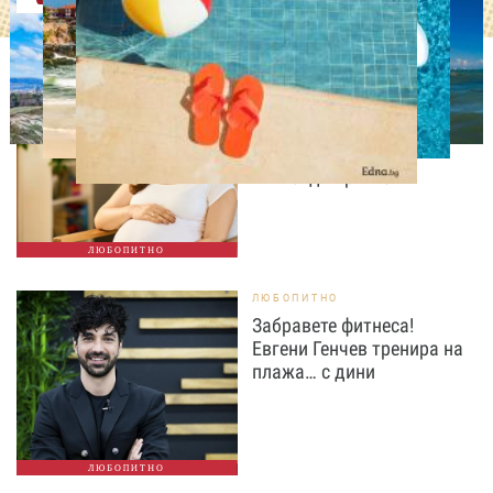
ЛЮБОПИТНО
Историческа промяна:
Жените над 40 години
раждат по-често от
тийнейджърките
ЛЮБОПИТНО
ЛЮБОПИТНО
Забравете фитнеса!
Евгени Генчев тренира на
плажа… с дини
ЛЮБОПИТНО