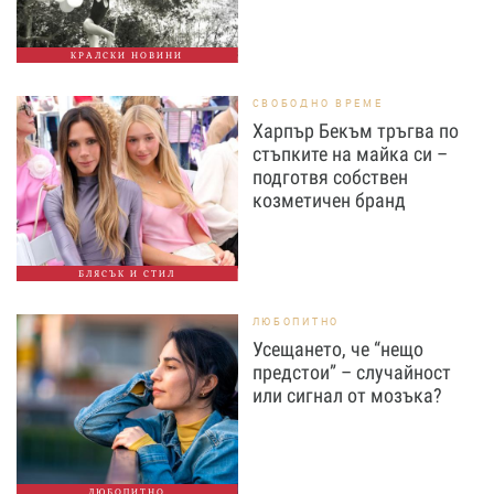
КРАЛСКИ НОВИНИ
СВОБОДНО ВРЕМЕ
Харпър Бекъм тръгва по
стъпките на майка си –
подготвя собствен
козметичен бранд
БЛЯСЪК И СТИЛ
ЛЮБОПИТНО
Усещането, че “нещо
предстои” – случайност
или сигнал от мозъка?
ЛЮБОПИТНО