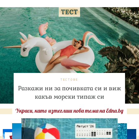
ТЕСТОВЕ
Разкажи ни за почивката си и виж
какъв морски типаж си
Украси, като изтеглиш нова тема на Edna.bg
Оферти