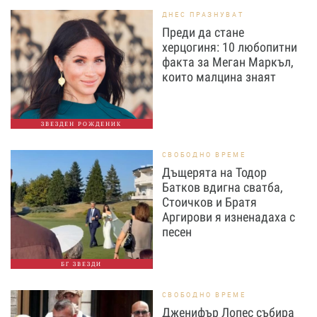
ДНЕС ПРАЗНУВАТ
Преди да стане
херцогиня: 10 любопитни
факта за Меган Маркъл,
които малцина знаят
ЗВЕЗДЕН РОЖДЕНИК
СВОБОДНО ВРЕМЕ
Дъщерята на Тодор
Батков вдигна сватба,
Стоичков и Братя
Аргирови я изненадаха с
песен
БГ ЗВЕЗДИ
СВОБОДНО ВРЕМЕ
Дженифър Лопес събира