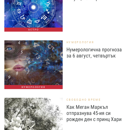
АСТРО
НУМЕРОЛОГИЯ
Нумерологична прогноза
за 6 август, четвъртък
НУМЕРОЛОГИЯ
СВОБОДНО ВРЕМЕ
Как Меган Маркъл
отпразнува 45-ия си
рожден ден с принц Хари