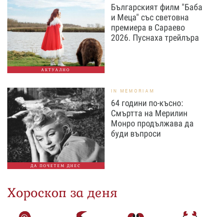
Българският филм "Баба
и Меца" със световна
премиера в Сараево
2026. Пуснаха трейлъра
АКТУАЛНО
IN MEMORIAM
64 години по-късно:
Смъртта на Мерилин
Монро продължава да
буди въпроси
ДА ПОЧЕТЕМ ДНЕС
Хороскоп за деня