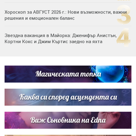
Хороскоп за АВГУСТ 2026 г.: Нови възможности, важни
решения и емоционален баланс
Звездна ваканция в Майорка: Дженифър Анистън,
Кортни Кокс и Джим Къртис заедно на яхта
Дъщерята на Тодор Батков вдигна сватба, Стоичков и
Братя Аргирови я изненадаха с песен
Магическата топка
Дъщерята на Гала - Мари отплава с любимия и двете
си деца на семейна морска приказка
Каква си според асцендента си
Виж Съновника на Edna