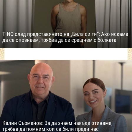
TINO след представянето на „Била си ти“: Ако искаме
да се опознаем, трябва да се срещнем с болката
Калин Сърменов: За да знаем накъде отиваме,
трябва да помним кои са били преди нас