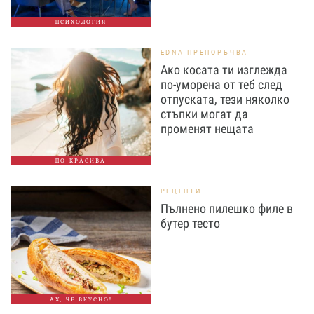
ПСИХОЛОГИЯ
EDNA ПРЕПОРЪЧВА
Ако косата ти изглежда
по-уморена от теб след
отпуската, тези няколко
стъпки могат да
променят нещата
ПО-КРАСИВА
РЕЦЕПТИ
Пълнено пилешко филе в
бутер тесто
АХ, ЧЕ ВКУСНО!