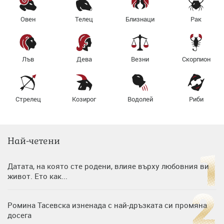
Овен
Телец
Близнаци
Рак
Лъв
Дева
Везни
Скорпион
Стрелец
Козирог
Водолей
Риби
Най-четени
Датата, на която сте родени, влияе върху любовния ви
живот. Ето как...
Ромина Тасевска изненада с най-дръзката си промяна
досега