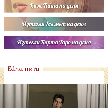
Виж Тайна на деня
Изтегли Късмет на деня
Изтегли Карта Таро на деня
Edna пита