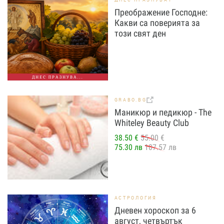
Преображение Господне:
Какви са поверията за
този свят ден
ДНЕС ПРАЗНУВА...
GRABO.BG
Маникюр и педикюр - The
Whiteley Beauty Club
38.50 €
55.00 €
75.30 лв
107.57 лв
АСТРОЛОГИЯ
Дневен хороскоп за 6
август, четвъртък