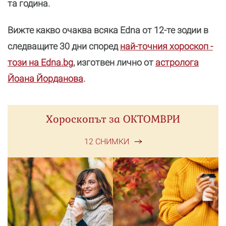
та година.
Вижте какво очаква всяка Edna от 12-те зодии в
следващите 30 дни според
най-точния хороскоп -
този на Edna.bg
, изготвен лично от
астролога
Йоана Йорданова
.
Хороскопът за ОКТОМВРИ
12 СНИМКИ