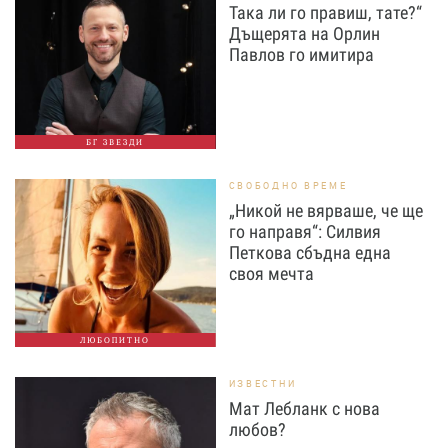
Така ли го правиш, тате?“
Дъщерята на Орлин
Павлов го имитира
БГ ЗВЕЗДИ
СВОБОДНО ВРЕМЕ
„Никой не вярваше, че ще
го направя“: Силвия
Петкова сбъдна една
своя мечта
ЛЮБОПИТНО
ИЗВЕСТНИ
Мат Лебланк с нова
любов?