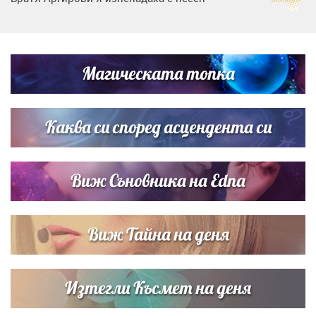
Дневен хороскоп за 6 август, четвъртък
Магическата топка
Списъкът е ясен: Джей Ло и Риана във ВИП гостите на
сватбата на Роналдо
Каква си според асцендента си
Виж Съновника на Edna
Виж Тайна на деня
Изтегли Късмет на деня