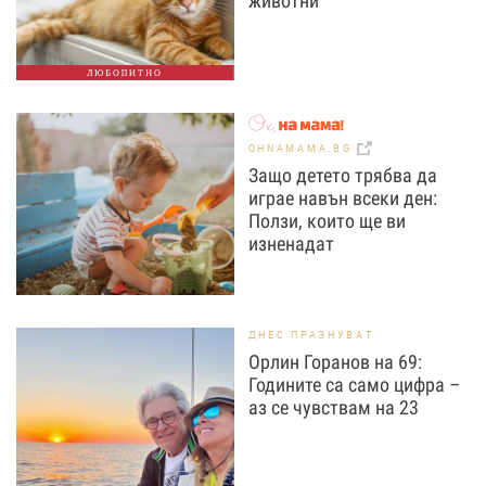
животни
ЛЮБОПИТНО
OHNAMAMA.BG
Защо детето трябва да
играе навън всеки ден:
Ползи, които ще ви
изненадат
ДНЕС ПРАЗНУВАТ
Орлин Горанов на 69:
Годините са само цифра –
аз се чувствам на 23