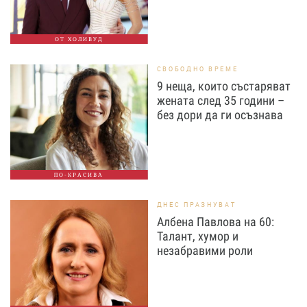
ОТ ХОЛИВУД
СВОБОДНО ВРЕМЕ
9 неща, които състаряват
жената след 35 години –
без дори да ги осъзнава
ПО-КРАСИВА
ДНЕС ПРАЗНУВАТ
Албена Павлова на 60:
Талант, хумор и
незабравими роли