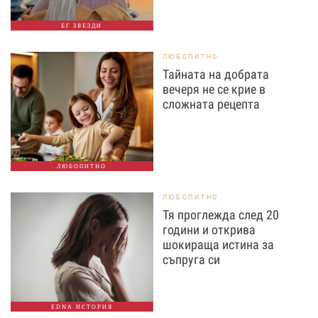
БГ ЗВЕЗДИ
ЛЮБОПИТНО
Тайната на добрата
вечеря не се крие в
сложната рецепта
ЛЮБОПИТНО
ЛЮБОПИТНО
Тя проглежда след 20
години и открива
шокираща истина за
съпруга си
EDNA ИСТОРИЯ