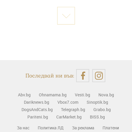
Последвай ни във:
Abv.bg
Ohnamama.bg
Vesti.bg
Nova.bg
Dariknews.bg
Vbox7.com
Sinoptik.bg
DogsAndCats.bg
Telegraph.bg
Grabo.bg
Pariteni.bg
CarMarket.bg
BISS.bg
За нас
Политика ЛД
За реклама
Платени