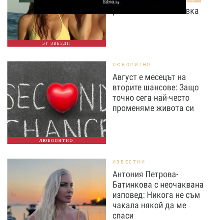
Илиева избраха най-
романтичната почивка
БГ ЗВЕЗДИ
ЛЮБОПИТНО
Август е месецът на
вторите шансове: Защо
точно сега най-често
променяме живота си
ЛЮБОПИТНО
ИЗВЕСТНИ
Антония Петрова-
Батинкова с неочаквана
изповед: Никога не съм
чакала някой да ме
спаси