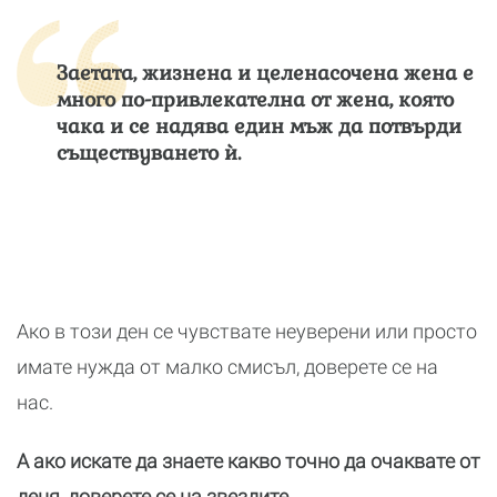
Заетата, жизнена и целенасочена жена е
много по-привлекателна от жена, която
чака и се надява един мъж да потвърди
съществуването ѝ.
Ако в този ден се чувствате неуверени или просто
имате нужда от малко смисъл, доверете се на
нас.
А ако искате да знаете какво точно да очаквате от
деня, доверете се на звездите.