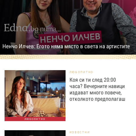
Ненчо Илчев: Егото няма място в света на артистите
ЛЮБОПИТНО
Коя си ти след 20:00
часа? Вечерните навици
издават много повече,
отколкото предполагаш
ЛЮБОПИТНО
ИЗВЕСТНИ