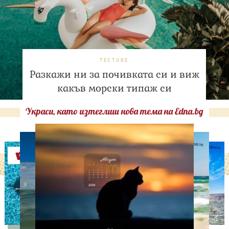
ТЕСТОВЕ
Разкажи ни за почивката си и виж
какъв морски типаж си
Украси, като изтеглиш нова тема на Edna.bg
Оферти
СВОБОДНО ВРЕМЕ
Палатка под звездите!
Юлиан Костов и Мирела