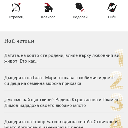
Стрелец
Козирог
Водолей
Риби
Най-четени
Датата, на която сте родени, влияе върху любовния ви
живот. Ето как...
Дъщерята на Гала - Мари отплава с любимия и двете
си деца на семейна морска приказка
„Тук сме най-щастливи“: Радина Кърджилова и Пламен
Димов издадоха своето любимо място
Дъщерята на Тодор Батков вдигна сватба, Стоичков и
Братя Аргирови я изненадаха с песен