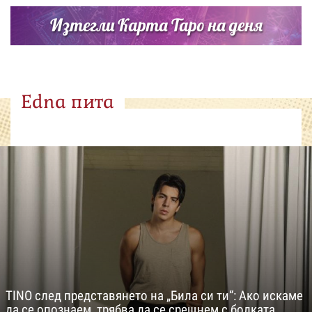
Изтегли Карта Таро на деня
Edna пита
TINO след представянето на „Била си ти“: Ако искаме
да се опознаем, трябва да се срещнем с болката