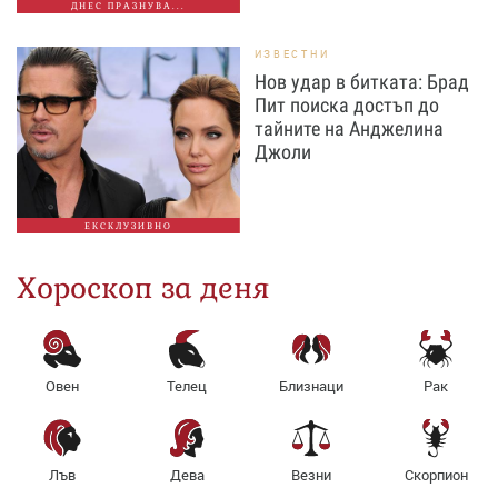
ДНЕС ПРАЗНУВА...
ИЗВЕСТНИ
Нов удар в битката: Брад
Пит поиска достъп до
тайните на Анджелина
Джоли
ЕКСКЛУЗИВНО
Хороскоп за деня
Овен
Телец
Близнаци
Рак
Лъв
Дева
Везни
Скорпион