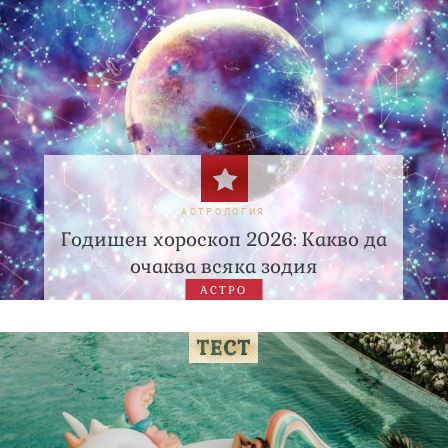
АСТРОЛОГИЯ
Годишен хороскоп 2026: Какво да
очаква всяка зодия
АСТРО