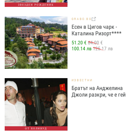
ЗВЕЗДЕН РОЖДЕНИК
GRABO.BG
Есен в Цигов чарк -
Каталина Ризорт****
51.20 €
64.00 €
100.14 лв
125.17 лв
ИЗВЕСТНИ
Братът на Анджелина
Джоли разкри, че е гей
ОТ ХОЛИВУД