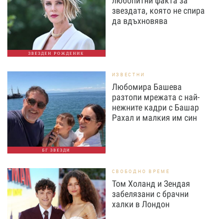
любопитни факта за
звездата, която не спира
да вдъхновява
ЗВЕЗДЕН РОЖДЕНИК
ИЗВЕСТНИ
Любомира Башева
разтопи мрежата с най-
нежните кадри с Башар
Рахал и малкия им син
БГ ЗВЕЗДИ
СВОБОДНО ВРЕМЕ
Том Холанд и Зендая
забелязани с брачни
халки в Лондон