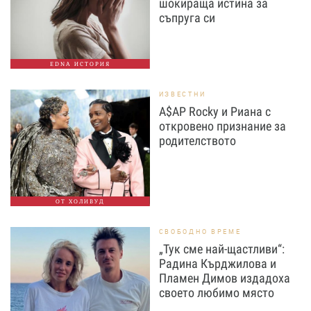
шокираща истина за
съпруга си
EDNA ИСТОРИЯ
ИЗВЕСТНИ
A$AP Rocky и Риана с
откровено признание за
родителството
ОТ ХОЛИВУД
СВОБОДНО ВРЕМЕ
„Тук сме най-щастливи“:
Радина Кърджилова и
Пламен Димов издадоха
своето любимо място