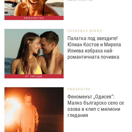
ЛЮБОПИТНО
СВОБОДНО ВРЕМЕ
Палатка под звездите!
Юлиан Костов и Мирела
Илиева избраха най-
романтичната почивка
БГ ЗВЕЗДИ
ЛЮБОПИТНО
Феноменът „Одисея“:
Малко българско село се
озова в клип с милиони
гледания