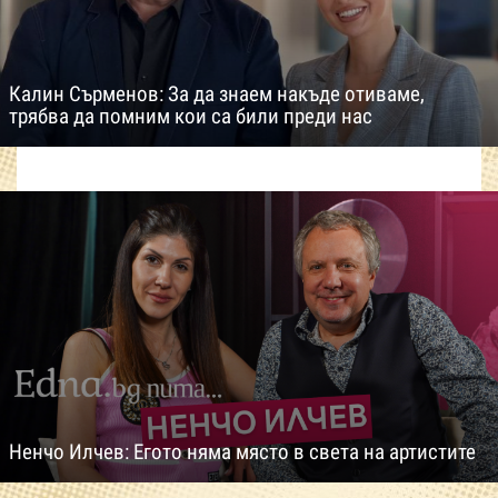
Калин Сърменов: За да знаем накъде отиваме,
трябва да помним кои са били преди нас
Ненчо Илчев: Егото няма място в света на артистите