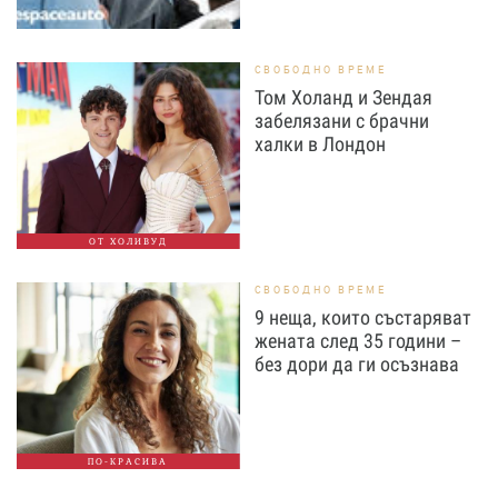
СВОБОДНО ВРЕМЕ
Том Холанд и Зендая
забелязани с брачни
халки в Лондон
ОТ ХОЛИВУД
СВОБОДНО ВРЕМЕ
9 неща, които състаряват
жената след 35 години –
без дори да ги осъзнава
ПО-КРАСИВА