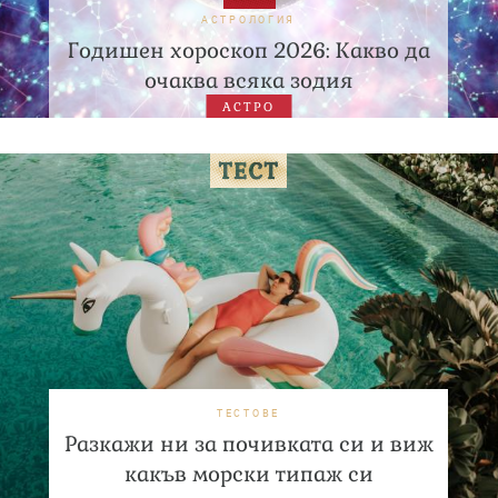
АСТРОЛОГИЯ
Годишен хороскоп 2026: Какво да
очаква всяка зодия
АСТРО
ТЕСТОВЕ
Разкажи ни за почивката си и виж
какъв морски типаж си