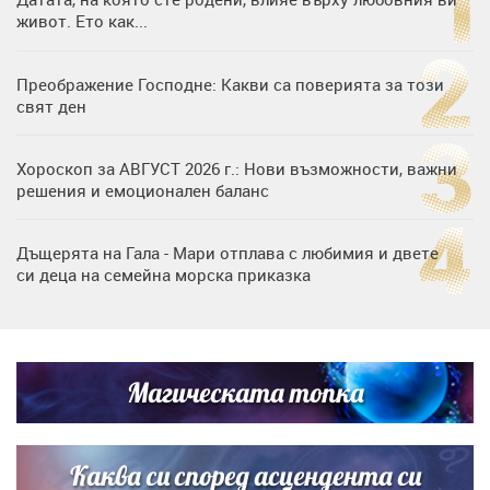
живот. Ето как...
Преображение Господне: Какви са поверията за този
свят ден
Хороскоп за АВГУСТ 2026 г.: Нови възможности, важни
решения и емоционален баланс
Дъщерята на Гала - Мари отплава с любимия и двете
си деца на семейна морска приказка
„Тук сме най-щастливи“: Радина Кърджилова и Пламен
Димов издадоха своето любимо място
Магическата топка
Дъщерята на Тодор Батков вдигна сватба, Стоичков и
Братя Аргирови я изненадаха с песен
Каква си според асцендента си