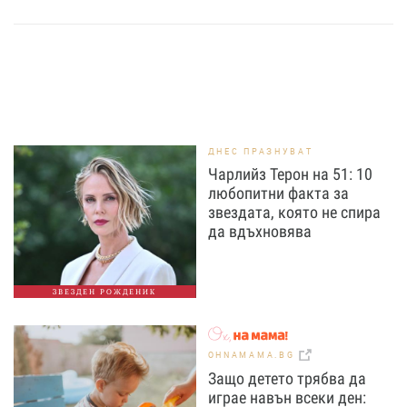
ДНЕС ПРАЗНУВАТ
Чарлийз Терон на 51: 10
любопитни факта за
звездата, която не спира
да вдъхновява
ЗВЕЗДЕН РОЖДЕНИК
OHNAMAMA.BG
Защо детето трябва да
играе навън всеки ден: