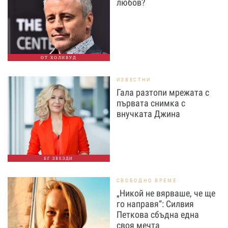
любов?
ОТ ХОЛИВУД
ИЗВЕСТНИ
Гала разтопи мрежата с
първата снимка с
внучката Джина
БГ ЗВЕЗДИ
СВОБОДНО ВРЕМЕ
„Никой не вярваше, че ще
го направя“: Силвия
Петкова сбъдна една
своя мечта