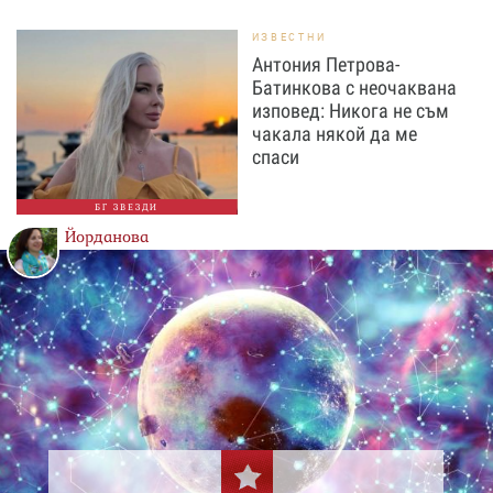
ИЗВЕСТНИ
Антония Петрова-
Батинкова с неочаквана
изповед: Никога не съм
чакала някой да ме
спаси
БГ ЗВЕЗДИ
Йорданова