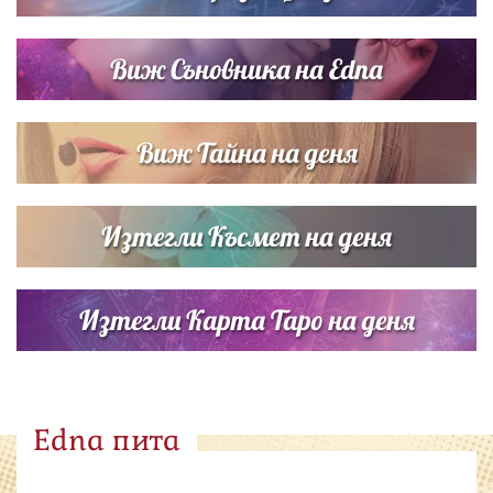
Виж Съновника на Edna
Виж Тайна на деня
Изтегли Късмет на деня
Изтегли Карта Таро на деня
Edna пита