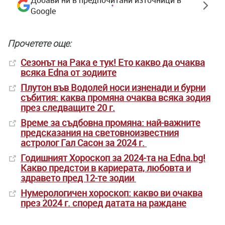
Добави ни в предпочитани източници в
Google
Прочетете още:
Сезонът на Рака е тук! Ето какво да очаква
всяка Edna от зодиите
Плутон във Водолей носи изненади и бурни
събития: каква промяна очаква всяка зодия
през следващите 20 г.
Време за съдбовна промяна: най-важните
предсказания на световноизвестния
астролог Гал Сасон за 2024 г.
Годишният Хороскоп за 2024-та на Edna.bg!
Какво предстои в кариерата, любовта и
здравето пред 12-те зодии
Нумерологичен хороскоп: какво ви очаква
през 2024 г. според датата на раждане