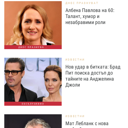
ДНЕС ПРАЗНУВАТ
Албена Павлова на 60:
Талант, хумор и
незабравими роли
ДНЕС ПРАЗНУВА...
ИЗВЕСТНИ
Нов удар в битката: Брад
Пит поиска достъп до
тайните на Анджелина
Джоли
ЕКСКЛУЗИВНО
ИЗВЕСТНИ
Мат Лебланк с нова