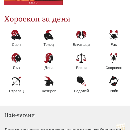
КИНО
Хороскоп за деня
Овен
Телец
Близнаци
Рак
Лъв
Дева
Везни
Скорпион
Стрелец
Козирог
Водолей
Риби
Най-четени
Датата, на която сте родени, влияе върху любовния ви