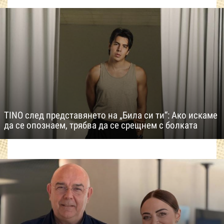
TINO след представянето на „Била си ти“: Ако искаме
да се опознаем, трябва да се срещнем с болката