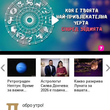
Previous
Ne
Ретрограден
Астрологът
Kакво разкрива
К
Нептун: Време
Силва Дончева:
Луната за
и
за важни
2026 е година
вашата
ж
решения за 4
на съвпадите,
личност?
зодии
които
отключват
обро утро!
новата