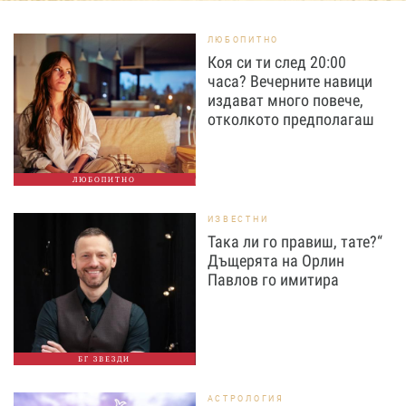
ЛЮБОПИТНО
Коя си ти след 20:00
часа? Вечерните навици
издават много повече,
отколкото предполагаш
ЛЮБОПИТНО
ИЗВЕСТНИ
Така ли го правиш, тате?“
Дъщерята на Орлин
Павлов го имитира
БГ ЗВЕЗДИ
АСТРОЛОГИЯ