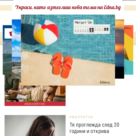
Украси, като изтеглиш нова тема на Edna.bg
Оферти
ЛЮБОПИТНО
Тайната на добрата
вечеря не се крие в
сложната рецепта
ЛЮБОПИТНО
ЛЮБОПИТНО
Тя проглежда след 20
години и открива