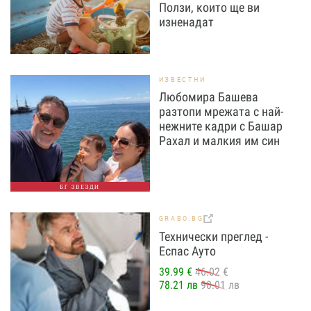
Ползи, които ще ви
изненадат
ИЗВЕСТНИ
Любомира Башева
разтопи мрежата с най-
нежните кадри с Башар
Рахал и малкия им син
БГ ЗВЕЗДИ
GRABO.BG
Технически преглед -
Еспас Ауто
39.99 €
46.02 €
78.21 лв
90.01 лв