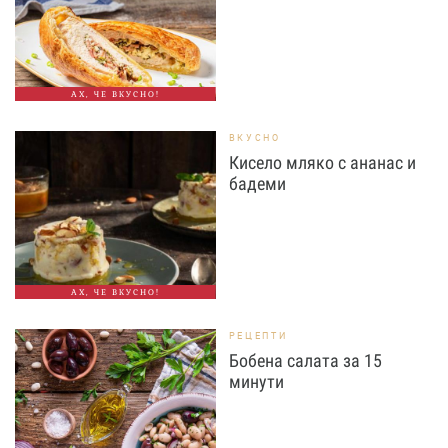
АХ, ЧЕ ВКУСНО!
ВКУСНО
Кисело мляко с ананас и
бадеми
АХ, ЧЕ ВКУСНО!
РЕЦЕПТИ
Бобена салата за 15
минути