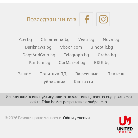
Последвай ни във:
Abv.bg
Ohnamama.bg
Vesti.bg
Nova.bg
Dariknews.bg
Vbox7.com
Sinoptik.bg
DogsAndCats.bg
Telegraph.bg
Grabo.bg
Pariteni.bg
CarMarket.bg
BISS.bg
За нас
Политика ЛД
За реклама
Платени
публикации
Контакти
Използването или публикуването на част или цялостно съдържание от
сайта Edna.bg без разрешение е забранено.
© 2026 Всички права запазени.
Общи условия