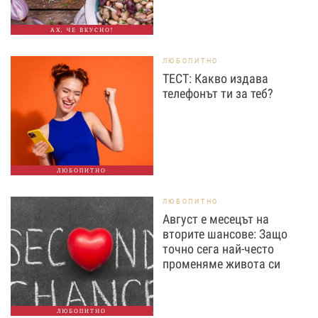
АХ, ЧЕ ВКУСНО!
ЛЮБОПИТНО
ТЕСТ: Какво издава
телефонът ти за теб?
ЛЮБОПИТНО
ЛЮБОПИТНО
Август е месецът на
вторите шансове: Защо
точно сега най-често
променяме живота си
ЛЮБОПИТНО