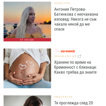
ИЗВЕСТНИ
Антония Петрова-
Батинкова с неочаквана
изповед: Никога не съм
чакала някой да ме
спаси
БГ ЗВЕЗДИ
OHNAMAMA.BG
Хранене по време на
бременност с близнаци:
Какво трябва да знаете
ЛЮБОПИТНО
Тя проглежда след 20