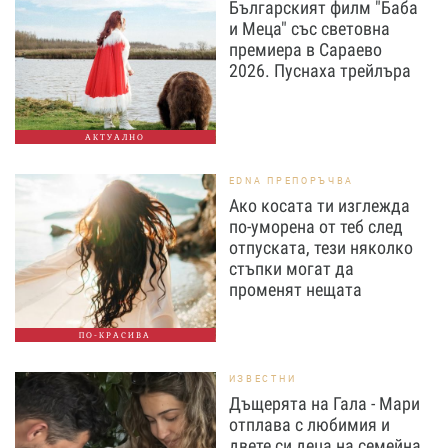
Българският филм "Баба
и Меца" със световна
премиера в Сараево
2026. Пуснаха трейлъра
АКТУАЛНО
EDNA ПРЕПОРЪЧВА
Ако косата ти изглежда
по-уморена от теб след
отпуската, тези няколко
стъпки могат да
променят нещата
ПО-КРАСИВА
ИЗВЕСТНИ
Дъщерята на Гала - Мари
отплава с любимия и
двете си деца на семейна