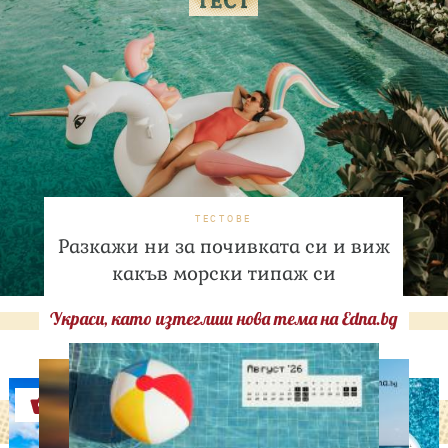
ТЕСТОВЕ
Разкажи ни за почивката си и виж
какъв морски типаж си
Украси, като изтеглиш нова тема на Edna.bg
Оферти