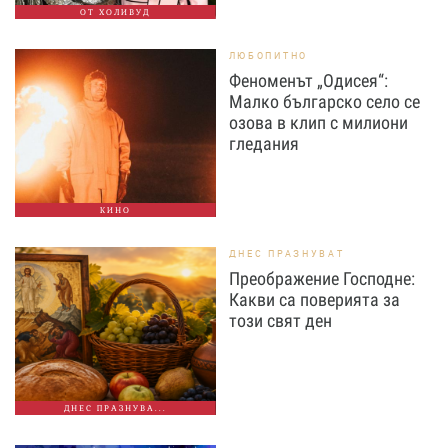
ОТ ХОЛИВУД
ЛЮБОПИТНО
Феноменът „Одисея“:
Малко българско село се
озова в клип с милиони
гледания
КИНО
ДНЕС ПРАЗНУВАТ
Преображение Господне:
Какви са поверията за
този свят ден
ДНЕС ПРАЗНУВА...