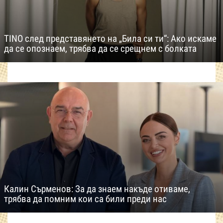
TINO след представянето на „Била си ти“: Ако искаме
да се опознаем, трябва да се срещнем с болката
Калин Сърменов: За да знаем накъде отиваме,
трябва да помним кои са били преди нас