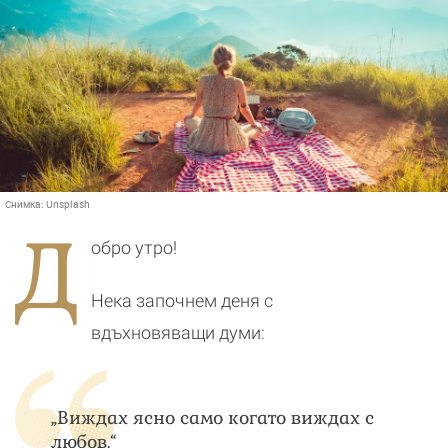
Снимка:
Unsplash
Д
обро утро!
Нека започнем деня с
вдъхновяващи думи:
„Виждах ясно само когато виждах с
любов.“