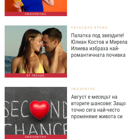
ЛЮБОПИТНО
СВОБОДНО ВРЕМЕ
Палатка под звездите!
Юлиан Костов и Мирела
Илиева избраха най-
романтичната почивка
БГ ЗВЕЗДИ
ЛЮБОПИТНО
Август е месецът на
вторите шансове: Защо
точно сега най-често
променяме живота си
ЛЮБОПИТНО