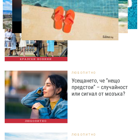
СВОБОДНО ВРЕМЕ
Ново бебе в кралското
семейство
КРАЛСКИ НОВИНИ
ЛЮБОПИТНО
Усещането, че “нещо
предстои” – случайност
или сигнал от мозъка?
ЛЮБОПИТНО
ЛЮБОПИТНО