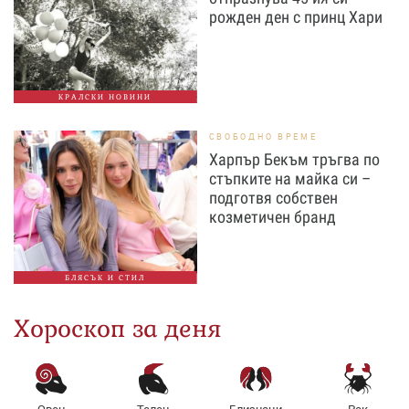
рожден ден с принц Хари
КРАЛСКИ НОВИНИ
СВОБОДНО ВРЕМЕ
Харпър Бекъм тръгва по
стъпките на майка си –
подготвя собствен
козметичен бранд
БЛЯСЪК И СТИЛ
Хороскоп за деня