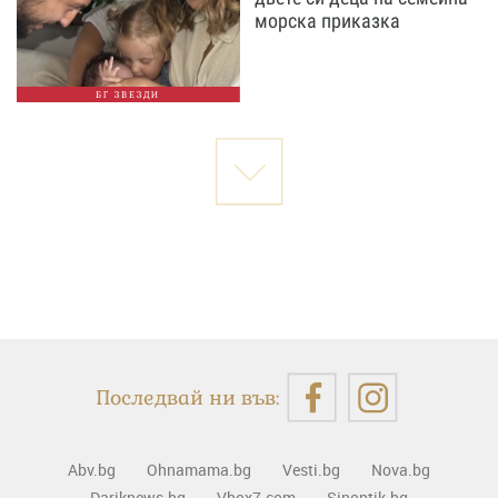
морска приказка
БГ ЗВЕЗДИ
Последвай ни във:
Abv.bg
Ohnamama.bg
Vesti.bg
Nova.bg
Dariknews.bg
Vbox7.com
Sinoptik.bg