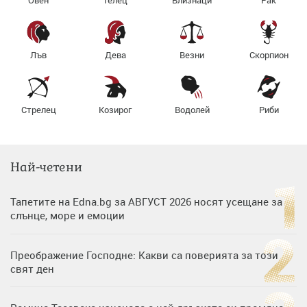
Овен
Телец
Близнаци
Рак
Лъв
Дева
Везни
Скорпион
Стрелец
Козирог
Водолей
Риби
Най-четени
Тапетите на Edna.bg за АВГУСТ 2026 носят усещане за
слънце, море и емоции
Преображение Господне: Какви са поверията за този
свят ден