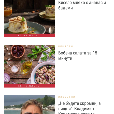
Кисело мляко с ананас и
бадеми
АХ, ЧЕ ВКУСНО!
РЕЦЕПТИ
Бобена салата за 15
минути
АХ, ЧЕ ВКУСНО!
ИЗВЕСТНИ
„Не бъдете скромни, а
пищни“: Владимир
Карамазов разсмя