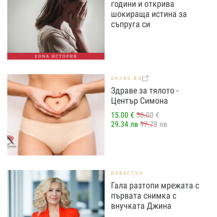
години и открива
шокираща истина за
съпруга си
EDNA ИСТОРИЯ
GRABO.BG
Здраве за тялото -
Център Симона
15.00 €
50.00 €
29.34 лв
97.79 лв
ИЗВЕСТНИ
Гала разтопи мрежата с
първата снимка с
внучката Джина