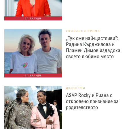
БГ ЗВЕЗДИ
СВОБОДНО ВРЕМЕ
„Тук сме най-щастливи“:
Радина Кърджилова и
Пламен Димов издадоха
своето любимо място
БГ ЗВЕЗДИ
ИЗВЕСТНИ
A$AP Rocky и Риана с
откровено признание за
родителството