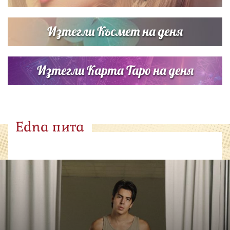
Изтегли Късмет на деня
Изтегли Карта Таро на деня
Edna пита