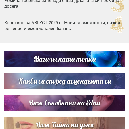
Ромина Тасевска изненада с най-дръзката си промяна
досега
Хороскоп за АВГУСТ 2026 г.: Нови възможности, важни
решения и емоционален баланс
Дъщерята на Гала - Мари отплава с любимия и двете
си деца на семейна морска приказка
Магическата топка
Звездна ваканция в Майорка: Дженифър Анистън,
Кортни Кокс и Джим Къртис заедно на яхта
Каква си според асцендента си
Виж Съновника на Edna
Виж Тайна на деня