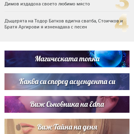
Димов издадоха своето любимо място
Дъщерята на Тодор Батков вдигна сватба, Стоичков и
Братя Аргирови я изненадаха с песен
Дневен хороскоп за 6 август, четвъртък
Магическата топка
Списъкът е ясен: Джей Ло и Риана във ВИП гостите на
сватбата на Роналдо
Каква си според асцендента си
Виж Съновника на Edna
Виж Тайна на деня