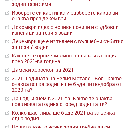
зодия тази зима
Изберете си картинка и разберете какво ви
очаква през декември!
Декември идва с велики новини и съдбовни
изненади за тези 5 зодии
Декември ще е изпълнен с вълшебни събития
за тези 7 зодии
Как ще се промени животът на всяка зодия
през 2021-ва година
Дамски хороскоп за 2021
2021: Годината на Белия Метален Вол - какво
очаква всяка зодия и ще бъде ли по-добра от
2020-та?
Да надникнем в 2021-ва: Какво те очаква
през новата година според зодията ти?
Колко щастлива ще бъде 2021-ва за всяка
една зодия
Нещата, които всяка зодия трябва да си