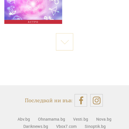
АСТРО
Последвай ни във:
Abv.bg
Ohnamama.bg
Vesti.bg
Nova.bg
Dariknews.bg
Vbox7.com
Sinoptik.bg