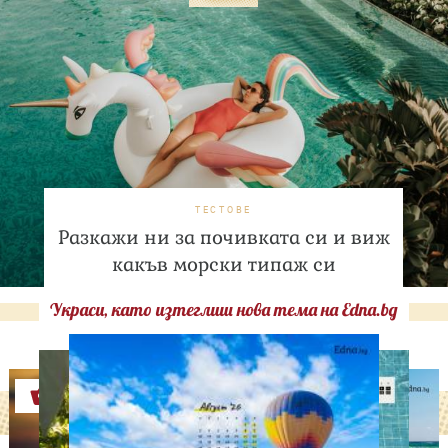
ТЕСТОВЕ
Разкажи ни за почивката си и виж
какъв морски типаж си
Украси, като изтеглиш нова тема на Edna.bg
Оферти