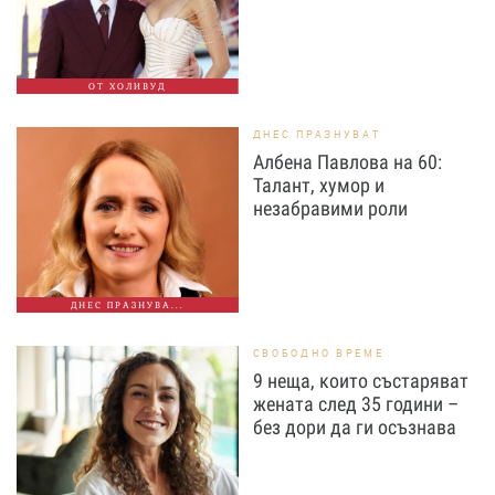
ОТ ХОЛИВУД
ДНЕС ПРАЗНУВАТ
Албена Павлова на 60:
Талант, хумор и
незабравими роли
ДНЕС ПРАЗНУВА...
СВОБОДНО ВРЕМЕ
9 неща, които състаряват
жената след 35 години –
без дори да ги осъзнава