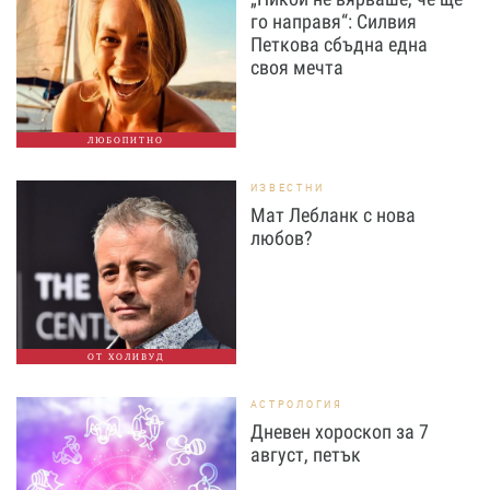
го направя“: Силвия
Петкова сбъдна една
своя мечта
ЛЮБОПИТНО
ИЗВЕСТНИ
Мат Лебланк с нова
любов?
ОТ ХОЛИВУД
АСТРОЛОГИЯ
Дневен хороскоп за 7
август, петък