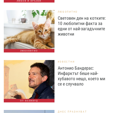
ЛЮБОВ И ВРЪЗКИ
ЛЮБОПИТНО
Световен ден на котките:
10 любопитни факта за
едни от най-загадъчните
животни
ЛЮБОПИТНО
ИЗВЕСТНИ
Антонио Бандерас:
Инфарктът беше най-
хубавото нещо, което ми
се е случвало
ОТ ХОЛИВУД
ДНЕС ПРАЗНУВАТ