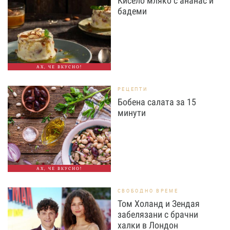
Кисело мляко с ананас и
бадеми
АХ, ЧЕ ВКУСНО!
РЕЦЕПТИ
Бобена салата за 15
минути
АХ, ЧЕ ВКУСНО!
СВОБОДНО ВРЕМЕ
Том Холанд и Зендая
забелязани с брачни
халки в Лондон