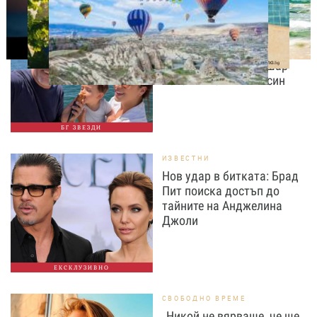
ИЗВЕСТНИ
Любомира Башева
разтопи мрежата с най-
нежните кадри с Башар
Рахал и малкия им син
БГ ЗВЕЗДИ
ИЗВЕСТНИ
Нов удар в битката: Брад
Пит поиска достъп до
тайните на Анджелина
Джоли
ЕКСКЛУЗИВНО
СВОБОДНО ВРЕМЕ
„Никой не вярваше, че ще