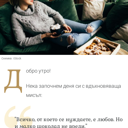
Снимка:
iStock
Д
обро утро!
Нека започнем деня си с вдъхновяваща
мисъл:
"Всичко, от което се нуждаете, е любов. Но
и малко шоколад не вреди."