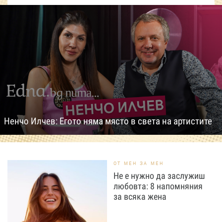
Ненчо Илчев: Егото няма място в света на артистите
ОТ МЕН ЗА МЕН
Не е нужно да заслужиш
любовта: 8 напомняния
за всяка жена