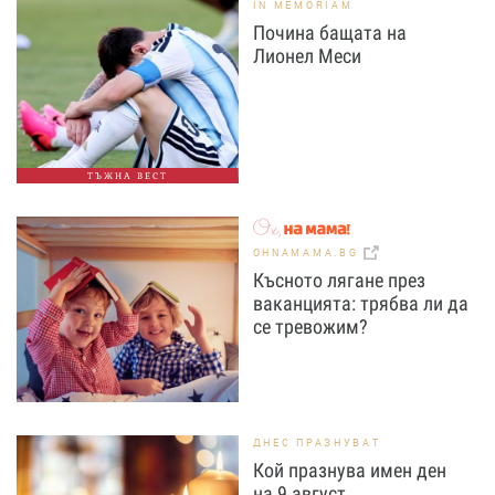
IN MEMORIAM
Почина бащата на
Лионел Меси
ТЪЖНА ВЕСТ
OHNAMAMA.BG
Късното лягане през
ваканцията: трябва ли да
се тревожим?
ДНЕС ПРАЗНУВАТ
Кой празнува имен ден
на 9 август