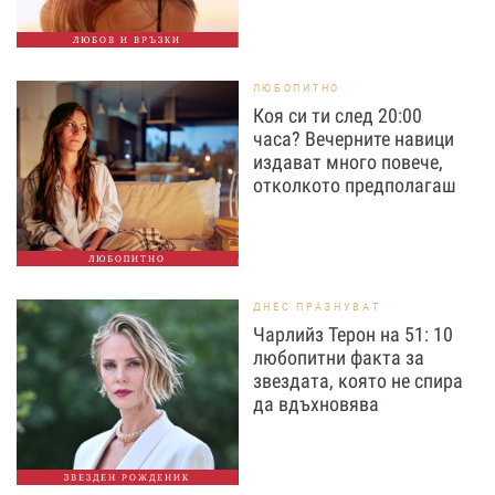
ЛЮБОВ И ВРЪЗКИ
ЛЮБОПИТНО
Коя си ти след 20:00
часа? Вечерните навици
издават много повече,
отколкото предполагаш
ЛЮБОПИТНО
ДНЕС ПРАЗНУВАТ
Чарлийз Терон на 51: 10
любопитни факта за
звездата, която не спира
да вдъхновява
ЗВЕЗДЕН РОЖДЕНИК