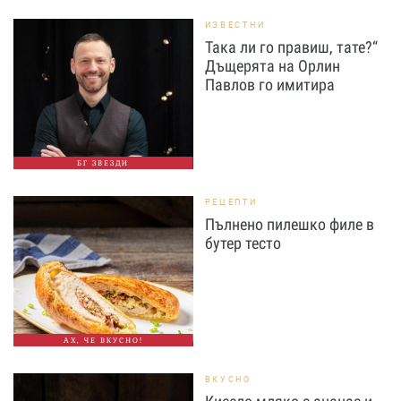
ИЗВЕСТНИ
Така ли го правиш, тате?“
Дъщерята на Орлин
Павлов го имитира
БГ ЗВЕЗДИ
РЕЦЕПТИ
Пълнено пилешко филе в
бутер тесто
АХ, ЧЕ ВКУСНО!
ВКУСНО