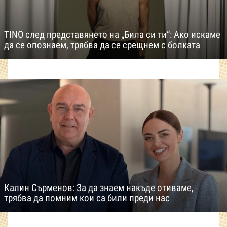
TINO след представянето на „Била си ти“: Ако искаме
да се опознаем, трябва да се срещнем с болката
Калин Сърменов: За да знаем накъде отиваме,
трябва да помним кои са били преди нас