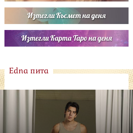
Изтегли Късмет на деня
Изтегли Карта Таро на деня
Edna пита