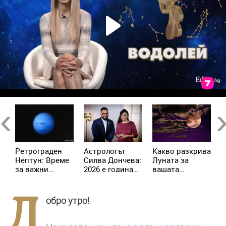
Previous
Ne
Ретрограден
Астрологът
Kакво разкрива
К
Нептун: Време
Силва Дончева:
Луната за
и
за важни
2026 е година
вашата
ж
решения за 4
на съвпадите,
личност?
зодии
които
Д
отключват
обро утро!
новата
реалност