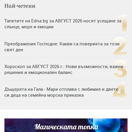
Най-четени
Тапетите на Edna.bg за АВГУСТ 2026 носят усещане за
слънце, море и емоции
Преображение Господне: Какви са поверията за този
свят ден
Хороскоп за АВГУСТ 2026 г.: Нови възможности, важни
решения и емоционален баланс
Дъщерята на Гала - Мари отплава с любимия и двете
си деца на семейна морска приказка
„Тук сме най-щастливи“: Радина Кърджилова и Пламен
Димов издадоха своето любимо място
Магическата топка