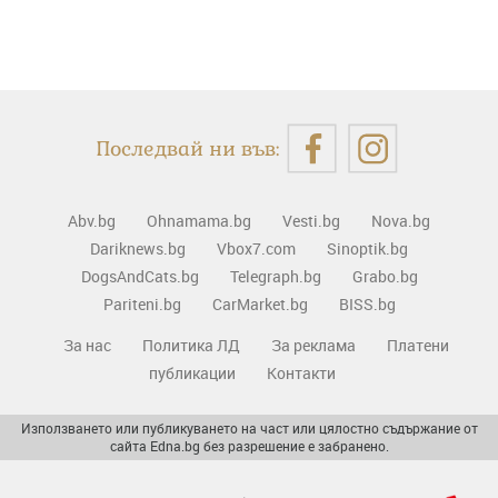
Последвай ни във:
Abv.bg
Ohnamama.bg
Vesti.bg
Nova.bg
Dariknews.bg
Vbox7.com
Sinoptik.bg
DogsAndCats.bg
Telegraph.bg
Grabo.bg
Pariteni.bg
CarMarket.bg
BISS.bg
За нас
Политика ЛД
За реклама
Платени
публикации
Контакти
Използването или публикуването на част или цялостно съдържание от
сайта Edna.bg без разрешение е забранено.