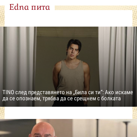
Edna пита
TINO след представянето на „Била си ти“: Ако искаме
да се опознаем, трябва да се срещнем с болката