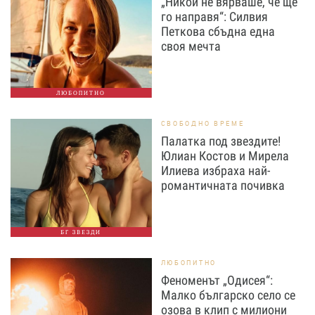
„Никой не вярваше, че ще
го направя“: Силвия
Петкова сбъдна една
своя мечта
ЛЮБОПИТНО
СВОБОДНО ВРЕМЕ
Палатка под звездите!
Юлиан Костов и Мирела
Илиева избраха най-
романтичната почивка
БГ ЗВЕЗДИ
ЛЮБОПИТНО
Феноменът „Одисея“:
Малко българско село се
озова в клип с милиони