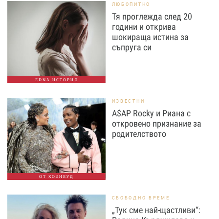
ЛЮБОПИТНО
Тя проглежда след 20
години и открива
шокираща истина за
съпруга си
EDNA ИСТОРИЯ
ИЗВЕСТНИ
A$AP Rocky и Риана с
откровено признание за
родителството
ОТ ХОЛИВУД
СВОБОДНО ВРЕМЕ
„Тук сме най-щастливи“: