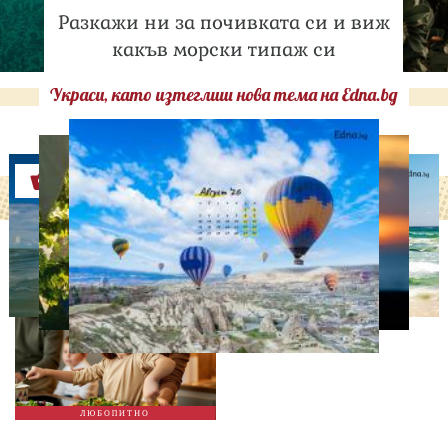
Разкажи ни за почивката си и виж
какъв морски типаж си
Украси, като изтеглиш нова тема на Edna.bg
Оферти
ЛЮБОПИТНО
Тайната на добрата
вечеря не се крие в
сложната рецепта
ЛЮБОПИТНО