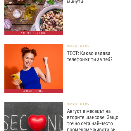
минути
АХ, ЧЕ ВКУСНО!
ЛЮБОПИТНО
ТЕСТ: Какво издава
телефонът ти за теб?
ЛЮБОПИТНО
ЛЮБОПИТНО
Август е месецът на
вторите шансове: Защо
точно сега най-често
променяме живота си