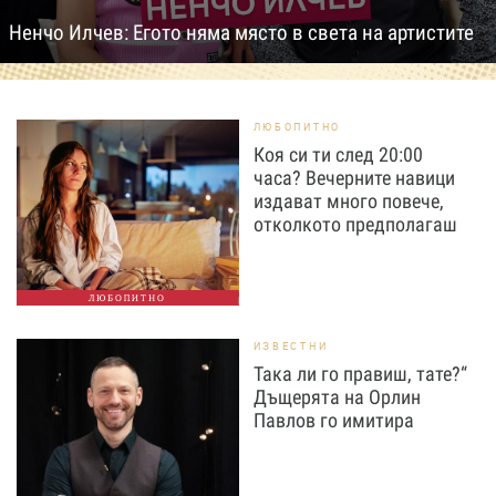
Ненчо Илчев: Егото няма място в света на артистите
ЛЮБОПИТНО
Коя си ти след 20:00
часа? Вечерните навици
издават много повече,
отколкото предполагаш
ЛЮБОПИТНО
ИЗВЕСТНИ
Така ли го правиш, тате?“
Дъщерята на Орлин
Павлов го имитира