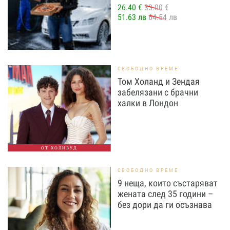
26.40 €
33.00 €
51.63 лв
64.54 лв
СВОБОДНО ВРЕМЕ
Том Холанд и Зендая
забелязани с брачни
халки в Лондон
ОТ ХОЛИВУД
СВОБОДНО ВРЕМЕ
9 неща, които състаряват
жената след 35 години –
без дори да ги осъзнава