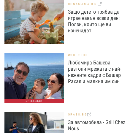
OHNAMAMA.BG
Защо детето трябва да
играе навън всеки ден:
Ползи, които ще ви
изненадат
ИЗВЕСТНИ
Любомира Башева
разтопи мрежата с най-
нежните кадри с Башар
Рахал и малкия им син
БГ ЗВЕЗДИ
GRABO.BG
За автомобила - Grill Chez
Nous