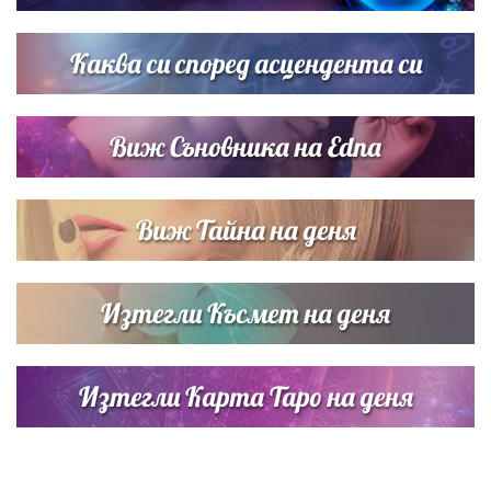
Дъщерята на Тодор Батков вдигна сватба, Стоичков и
Братя Аргирови я изненадаха с песен
Каква си според асцендента си
Виж Съновника на Edna
Виж Тайна на деня
Изтегли Късмет на деня
Изтегли Карта Таро на деня