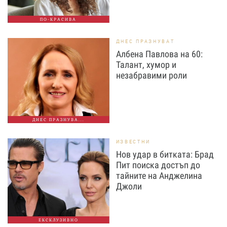
ПО-КРАСИВА
ДНЕС ПРАЗНУВАТ
Албена Павлова на 60:
Талант, хумор и
незабравими роли
ДНЕС ПРАЗНУВА...
ИЗВЕСТНИ
Нов удар в битката: Брад
Пит поиска достъп до
тайните на Анджелина
Джоли
ЕКСКЛУЗИВНО