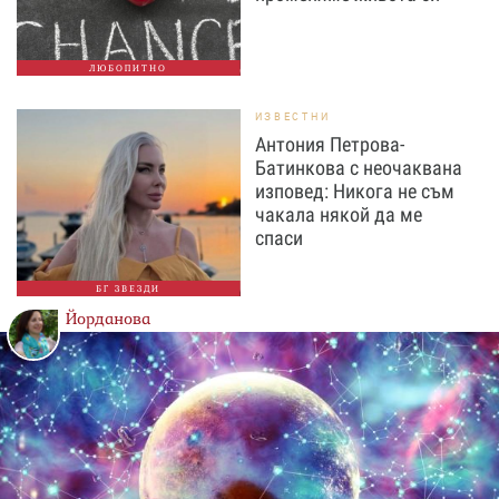
ЛЮБОПИТНО
ИЗВЕСТНИ
Антония Петрова-
Батинкова с неочаквана
изповед: Никога не съм
чакала някой да ме
спаси
БГ ЗВЕЗДИ
Йорданова