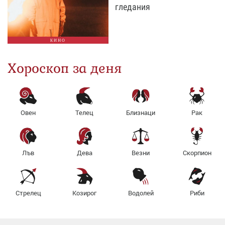
гледания
КИНО
Хороскоп за деня
Овен
Телец
Близнаци
Рак
Лъв
Дева
Везни
Скорпион
Стрелец
Козирог
Водолей
Риби