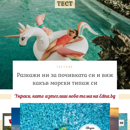
ТЕСТОВЕ
Разкажи ни за почивката си и виж
какъв морски типаж си
Украси, като изтеглиш нова тема на Edna.bg
Оферти