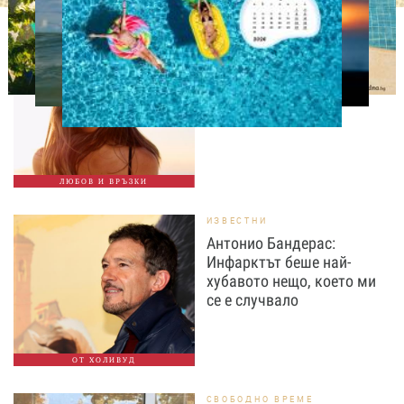
ОТ МЕН ЗА МЕН
Не е нужно да заслужиш
любовта: 8 напомняния
за всяка жена
ЛЮБОВ И ВРЪЗКИ
ИЗВЕСТНИ
Антонио Бандерас:
Инфарктът беше най-
хубавото нещо, което ми
се е случвало
ОТ ХОЛИВУД
СВОБОДНО ВРЕМЕ