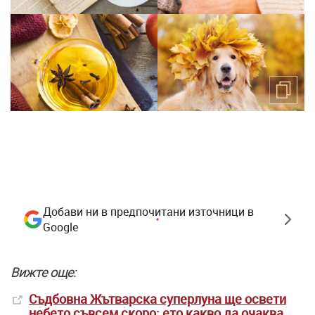
Добави ни в предпочитани източници в
Google
Вижте още:
Съдбовна Жътварска суперлуна ще освети
небето съвсем скоро: ето какво да очаква