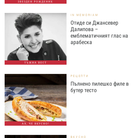
ЗВЕЗДЕН РОЖДЕНИК
IN MEMORIAM
Отиде си Джансевер
Далипова –
емблематичният глас на
арабеска
ТЪЖНА ВЕСТ
РЕЦЕПТИ
Пълнено пилешко филе в
бутер тесто
АХ, ЧЕ ВКУСНО!
ВКУСНО