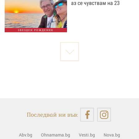
аз се чувствам на 23
ЗВЕЗДЕН РОЖДЕНИК
Последвай ни във:
Abv.bg
Ohnamama.bg
Vesti.bg
Nova.bg