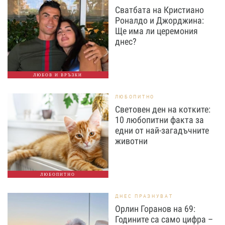
Сватбата на Кристиано
Роналдо и Джорджина:
Ще има ли церемония
днес?
ЛЮБОВ И ВРЪЗКИ
ЛЮБОПИТНО
Световен ден на котките:
10 любопитни факта за
едни от най-загадъчните
животни
ЛЮБОПИТНО
ДНЕС ПРАЗНУВАТ
Орлин Горанов на 69:
Годините са само цифра –