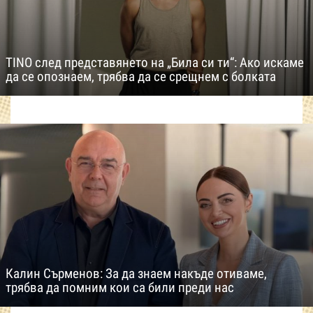
TINO след представянето на „Била си ти“: Ако искаме
да се опознаем, трябва да се срещнем с болката
Калин Сърменов: За да знаем накъде отиваме,
трябва да помним кои са били преди нас