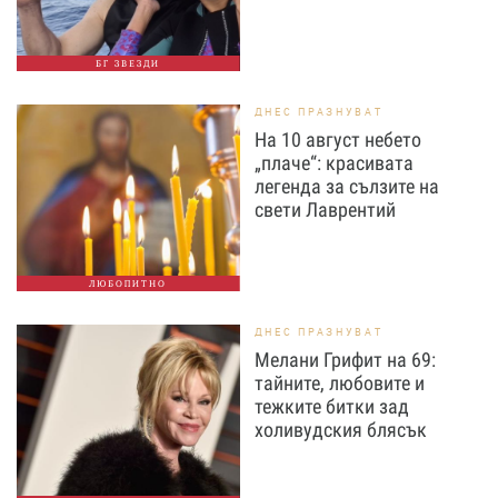
БГ ЗВЕЗДИ
ДНЕС ПРАЗНУВАТ
На 10 август небето
„плаче“: красивата
легенда за сълзите на
свети Лаврентий
ЛЮБОПИТНО
ДНЕС ПРАЗНУВАТ
Мелани Грифит на 69:
тайните, любовите и
тежките битки зад
холивудския блясък