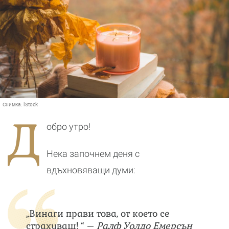
Снимка:
iStock
Д
обро утро!
Нека започнем деня с
вдъхновяващи думи:
„Винаги прави това, от което се
страхуваш! “ –
Ралф Уолдо Емерсън