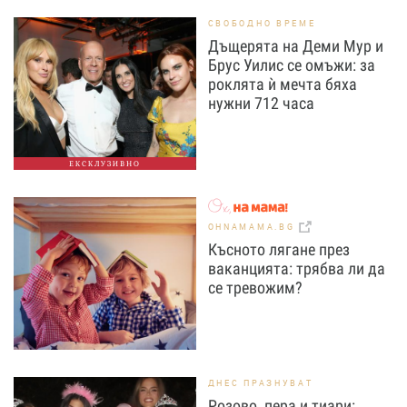
СВОБОДНО ВРЕМЕ
Дъщерята на Деми Мур и
Брус Уилис се омъжи: за
роклята ѝ мечта бяха
нужни 712 часа
ЕКСКЛУЗИВНО
OHNAMAMA.BG
Късното лягане през
ваканцията: трябва ли да
се тревожим?
ДНЕС ПРАЗНУВАТ
Розово, пера и тиари: