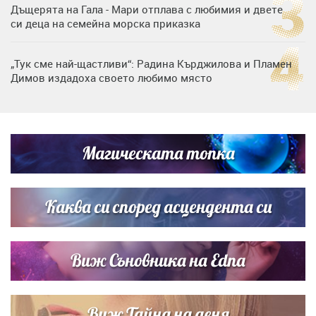
Дъщерята на Гала - Мари отплава с любимия и двете
си деца на семейна морска приказка
„Тук сме най-щастливи“: Радина Кърджилова и Пламен
Димов издадоха своето любимо място
Любомира Башева разтопи мрежата с най-нежните
кадри с Башар Рахал и малкия им син
Магическата топка
Дъщерята на Тодор Батков вдигна сватба, Стоичков и
Братя Аргирови я изненадаха с песен
Каква си според асцендента си
Виж Съновника на Edna
Виж Тайна на деня