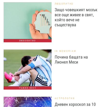
ЛЮБОПИТНО
Защо човешкият мозък
все още живее в свят,
който вече не
съществува
ЛЮБОПИТНО
IN MEMORIAM
Почина бащата на
Лионел Меси
ТЪЖНА ВЕСТ
АСТРОЛОГИЯ
Дневен хороскоп за 10