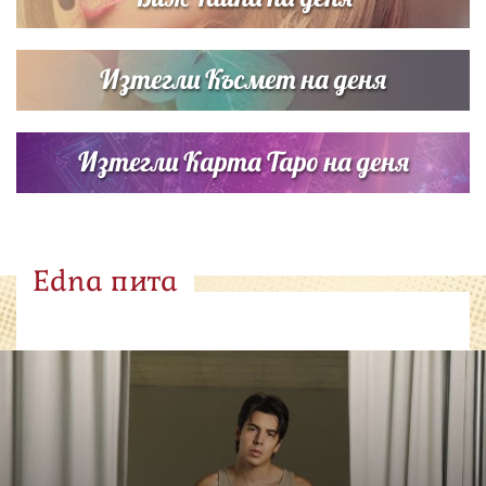
Изтегли Късмет на деня
Изтегли Карта Таро на деня
Edna пита