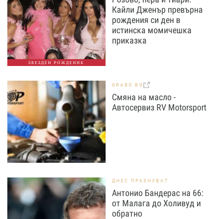
Кайли Дженър превърна
рождения си ден в
истинска момичешка
приказка
ЗВЕЗДЕН РОЖДЕНИК
GRABO.BG
Смяна на масло -
Автосервиз RV Motorsport
ДНЕС ПРАЗНУВАТ
Антонио Бандерас на 66:
от Малага до Холивуд и
обратно