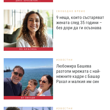
ДНЕС ПРАЗНУВА...
СВОБОДНО ВРЕМЕ
9 неща, които състаряват
жената след 35 години –
без дори да ги осъзнава
ПО-КРАСИВА
ИЗВЕСТНИ
Любомира Башева
разтопи мрежата с най-
нежните кадри с Башар
Рахал и малкия им син
БГ ЗВЕЗДИ
ИЗВЕСТНИ