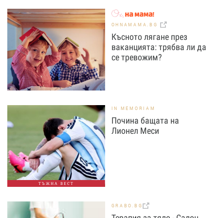
OHNAMAMA.BG
Късното лягане през
ваканцията: трябва ли да
се тревожим?
IN MEMORIAM
Почина бащата на
Лионел Меси
ТЪЖНА ВЕСТ
GRABO.BG
Терапия за тяло - Салон