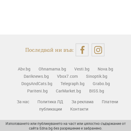
Последвай ни във:
Abv.bg
Ohnamama.bg
Vesti.bg
Nova.bg
Dariknews.bg
Vbox7.com
Sinoptik.bg
DogsAndCats.bg
Telegraph.bg
Grabo.bg
Pariteni.bg
CarMarket.bg
BISS.bg
За нас
Политика ЛД
За реклама
Платени
публикации
Контакти
Използването или публикуването на част или цялостно съдържание от
сайта Edna.bg без разрешение е забранено.