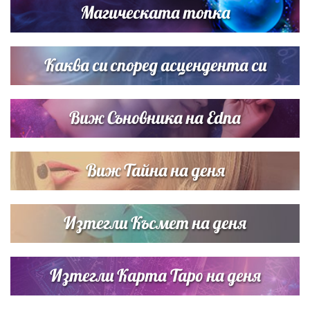
Магическата топка
Списъкът е ясен: Джей Ло и Риана във ВИП гостите на
сватбата на Роналдо
Каква си според асцендента си
Виж Съновника на Edna
Виж Тайна на деня
Изтегли Късмет на деня
Изтегли Карта Таро на деня