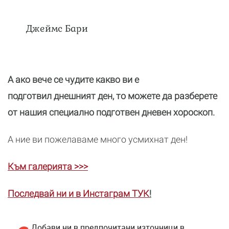
Джеймс Бари
А ако вече се чудите какво ви е
подготвил днешният ден, то можете да разберете
от нашия специално подготвен дневен хороскоп.
А ние ви пожелаваме много усмихнат ден!
Към галерията >>>
Последвай ни и в Инстаграм ТУК
!
Добави ни в предпочитани източници в