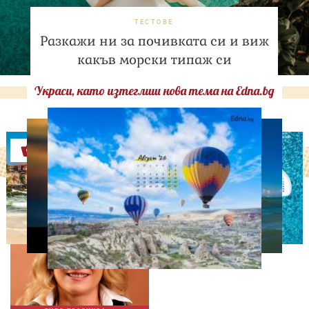
ТЕСТОВЕ
Разкажи ни за почивката си и виж
какъв морски типаж си
Украси, като изтеглиш нова тема на Edna.bg
Оферти
ДНЕС ПРАЗНУВАТ
Албена Павлова на 60:
Талант, хумор и
незабравими роли