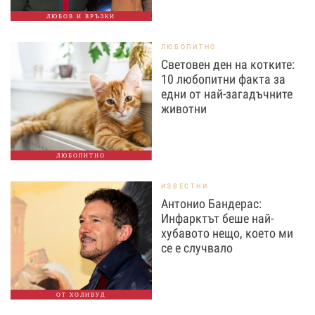
ЛЮБОВ И ВРЪЗКИ
ЛЮБОПИТНО
Световен ден на котките:
10 любопитни факта за
едни от най-загадъчните
животни
ЛЮБОПИТНО
ИЗВЕСТНИ
Антонио Бандерас:
Инфарктът беше най-
хубавото нещо, което ми
се е случвало
ОТ ХОЛИВУД