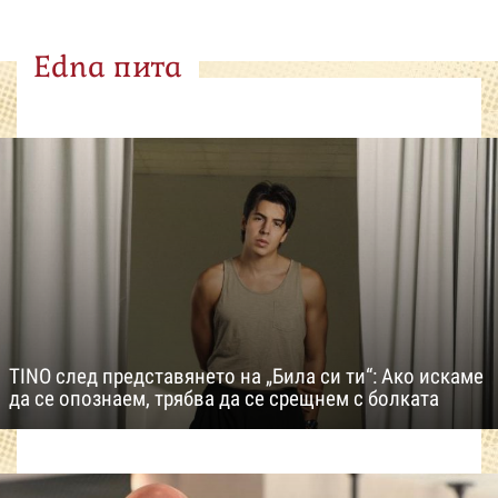
Edna пита
TINO след представянето на „Била си ти“: Ако искаме
да се опознаем, трябва да се срещнем с болката