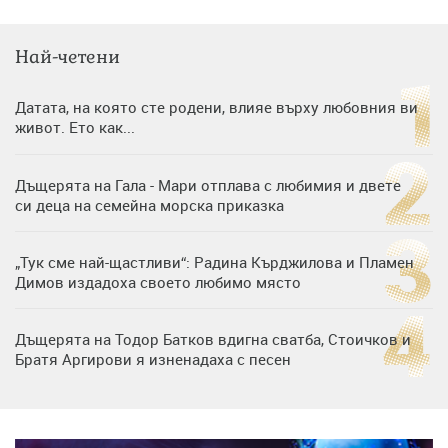
Най-четени
Датата, на която сте родени, влияе върху любовния ви
живот. Ето как...
Дъщерята на Гала - Мари отплава с любимия и двете
си деца на семейна морска приказка
„Тук сме най-щастливи“: Радина Кърджилова и Пламен
Димов издадоха своето любимо място
Дъщерята на Тодор Батков вдигна сватба, Стоичков и
Братя Аргирови я изненадаха с песен
Дневен хороскоп за 6 август, четвъртък