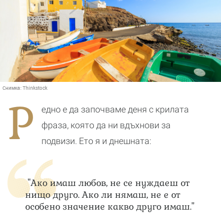
Снимка:
Thinkstock
Р
едно е да започваме деня с крилата
фраза, която да ни вдъхнови за
подвизи. Ето я и днешната:
"Ако имаш любов, не се нуждаеш от
нищо друго. Ако ли нямаш, не е от
особено значение какво друго имаш."