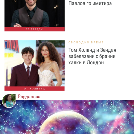
Павлов го имитира
БГ ЗВЕЗДИ
СВОБОДНО ВРЕМЕ
Том Холанд и Зендая
забелязани с брачни
халки в Лондон
ОТ ХОЛИВУД
Йорданова