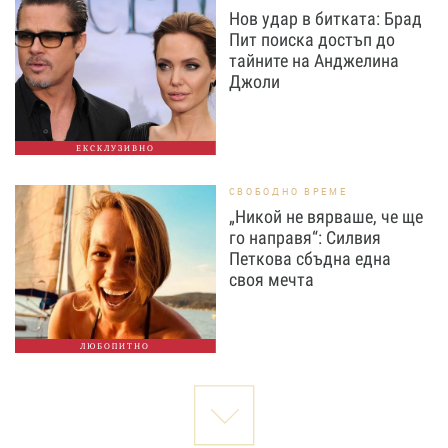
Нов удар в битката: Брад
Пит поиска достъп до
тайните на Анджелина
Джоли
ЕКСКЛУЗИВНО
СВОБОДНО ВРЕМЕ
„Никой не вярваше, че ще
го направя“: Силвия
Петкова сбъдна една
своя мечта
ЛЮБОПИТНО