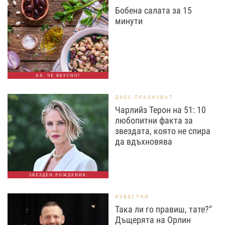
Бобена салата за 15
минути
АХ, ЧЕ ВКУСНО!
ДНЕС ПРАЗНУВАТ
Чарлийз Терон на 51: 10
любопитни факта за
звездата, която не спира
да вдъхновява
ЗВЕЗДЕН РОЖДЕНИК
ИЗВЕСТНИ
Така ли го правиш, тате?“
Дъщерята на Орлин