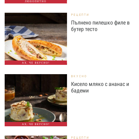
ЛЮБОПИТНО
РЕЦЕПТИ
Пълнено пилешко филе в
бутер тесто
АХ, ЧЕ ВКУСНО!
ВКУСНО
Кисело мляко с ананас и
бадеми
АХ, ЧЕ ВКУСНО!
РЕЦЕПТИ