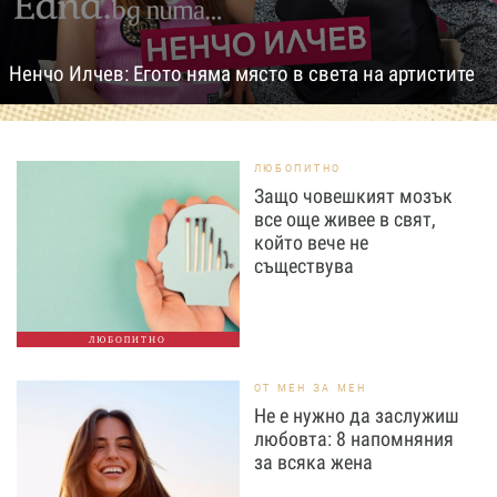
Ненчо Илчев: Егото няма място в света на артистите
ЛЮБОПИТНО
Защо човешкият мозък
все още живее в свят,
който вече не
съществува
ЛЮБОПИТНО
ОТ МЕН ЗА МЕН
Не е нужно да заслужиш
любовта: 8 напомняния
за всяка жена